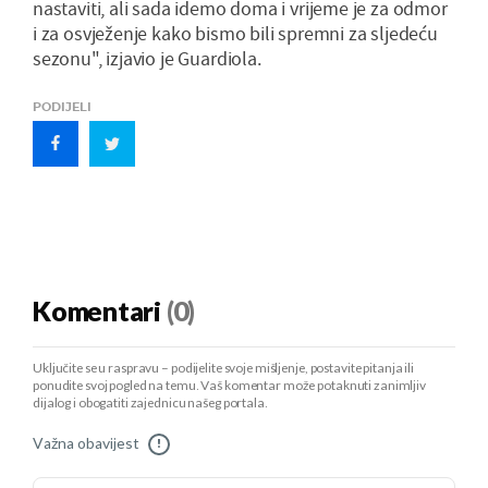
nastaviti, ali sada idemo doma i vrijeme je za odmor
i za osvježenje kako bismo bili spremni za sljedeću
sezonu", izjavio je Guardiola.
PODIJELI
Komentari
(0)
Uključite se u raspravu – podijelite svoje mišljenje, postavite pitanja ili
ponudite svoj pogled na temu. Vaš komentar može potaknuti zanimljiv
dijalog i obogatiti zajednicu našeg portala.
Važna obavijest
!