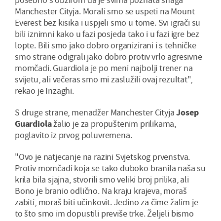
Manchester Cityja. Morali smo se uspeti na Mount
Everest bez kisika i uspjeli smo u tome. Svi igrači su
bili iznimni kako u fazi posjeda tako i u fazi igre bez
lopte. Bili smo jako dobro organizirani i s tehničke
smo strane odigrali jako dobro protiv vrlo agresivne
momčadi. Guardiola je po meni najbolji trener na
svijetu, ali večeras smo mi zaslužili ovaj rezultat",
rekao je Inzaghi.
S druge strane, menadžer Manchester Cityja
Josep
Guardiola
žalio je za propuštenim prilikama,
poglavito iz prvog poluvremena.
"Ovo je natjecanje na razini Svjetskog prvenstva.
Protiv momčadi koja se tako duboko branila naša su
krila bila sjajna, stvorili smo veliki broj prilika, ali
Bono je branio odlično. Na kraju krajeva, moraš
zabiti, moraš biti učinkovit. Jedino za čime žalim je
to što smo im dopustili previše trke. Željeli bismo