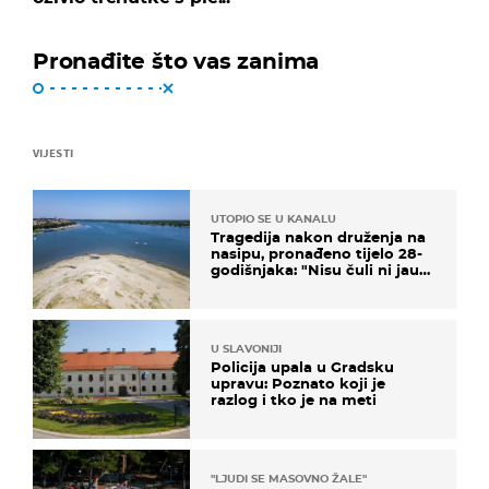
Pronađite što vas zanima
VIJESTI
UTOPIO SE U KANALU
Tragedija nakon druženja na
nasipu, pronađeno tijelo 28-
godišnjaka: "Nisu čuli ni jauk
ni poziv upomoć"
U SLAVONIJI
Policija upala u Gradsku
upravu: Poznato koji je
razlog i tko je na meti
"LJUDI SE MASOVNO ŽALE"