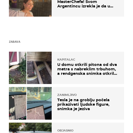
MasterChefa! Svom
Argentincu izrekla je da u
rodnoj Hercegovini
ZABAVA
KAPITALAC
U domu otkrili pitona od dva
metra s nabreklim trbuhom,
a rendgenska snimka otkrila
posljednji obrok
ZANIMLJIVO
Tesla je na groblju počela
prikazivati ljudske figure,
snimka je jeziva
OBJASNIO