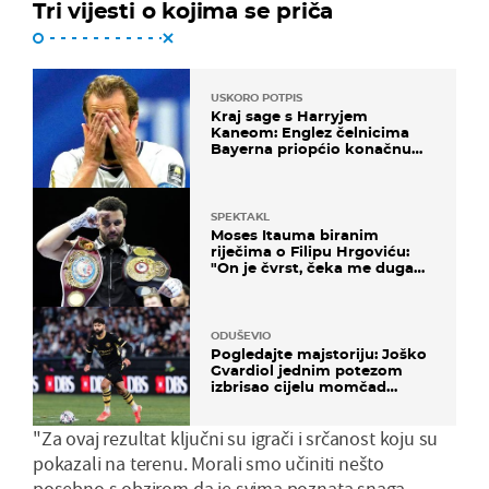
Tri vijesti o kojima se priča
USKORO POTPIS
Kraj sage s Harryjem
Kaneom: Englez čelnicima
Bayerna priopćio konačnu
odluku
SPEKTAKL
Moses Itauma biranim
riječima o Filipu Hrgoviću:
"On je čvrst, čeka me duga
noć"
ODUŠEVIO
Pogledajte majstoriju: Joško
Gvardiol jednim potezom
izbrisao cijelu momčad
Atletica
"Za ovaj rezultat ključni su igrači i srčanost koju su
pokazali na terenu. Morali smo učiniti nešto
posebno s obzirom da je svima poznata snaga