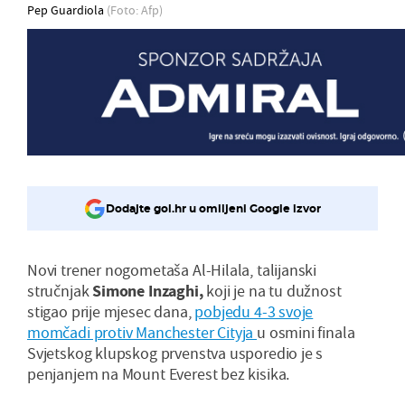
Pep Guardiola
(Foto: Afp)
Dodajte gol.hr u omiljeni Google izvor
Novi trener nogometaša Al-Hilala, talijanski
stručnjak
Simone Inzaghi,
koji je na tu dužnost
stigao prije mjesec dana,
pobjedu 4-3 svoje
momčadi protiv Manchester Cityja
u osmini finala
Svjetskog klupskog prvenstva usporedio je s
penjanjem na Mount Everest bez kisika.