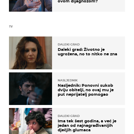
ovom dijagnozom?
TV
DALEKI GRAD
Daleki grad: Životno je
ugrožena, no to nitko ne zna
NASLJEDNIK
Nasljednik: Ponovni sukob
dviju obitelji, no ovaj mu je
put neprijatelj pomogao
DALEKI GRAD
Ima tek šest godina, a već je
jedan od najnagrađivanijih
dječjih glumaca