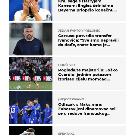
Kraj sage s Harryjem
Kaneom: Englez čelnicima
Bayerna priopćio konačnu
odluku
JEDAN FAKTOR PRELOMIO
Gattuso potvrdio transfer
Ivanovića: "Sve smo napravili
da dođe, znate kamo je
otišao..."
ODUŠEVIO
Pogledajte majstoriju: Joško
Gvardiol jednim potezom
izbrisao cijelu momčad
Atletica
(NE)OČEKIVANO
Odlazak s Maksimira:
Zaboravljeni dinamovac seli
se u redove francuskog
prvoligaša
SPEKTAKL