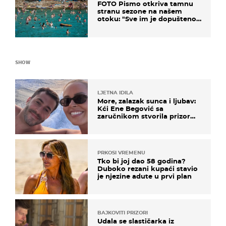
FOTO Pismo otkriva tamnu
stranu sezone na našem
otoku: "Sve im je dopušteno!
Izlijevaju fekalije u more, na
plažama se dobije kožni osip"
SHOW
LJETNA IDILA
More, zalazak sunca i ljubav:
Kći Ene Begović sa
zaručnikom stvorila prizor
kao s razglednice
PRKOSI VREMENU
Tko bi joj dao 58 godina?
Duboko rezani kupaći stavio
je njezine adute u prvi plan
BAJKOVITI PRIZORI
Udala se slastičarka iz