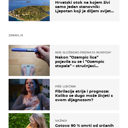
Hrvatski otok na kojem živi
samo jedan stanovnik:
Ljepotan koji je diljem svijeta
poznat po svojem "bijelom
zlatu"
ZDRAVLJE
NIJE SLUŽBENO PRIZNATA NUSPOJAVA, ALI ...
Nakon “Ozempic lica”
pojavila su se i “Ozempic
stopala” – stručnjaci
objašnjavaju što se događa
PIŠE LIJEČNIK
Fibrilacija atrija i prognoza:
Koliko se dugo može živjeti s
ovom dijagnozom?
VAŽNO!
Gotovo 90 % smrti od srčanih