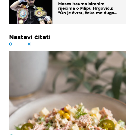
Moses Itauma biranim
riječima o Filipu Hrgoviću:
"On je čvrst, čeka me duga
noć"
Nastavi čitati