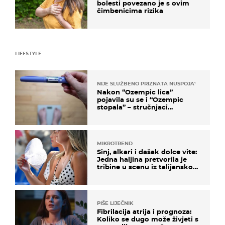
bolesti povezano je s ovim
čimbenicima rizika
LIFESTYLE
NIJE SLUŽBENO PRIZNATA NUSPOJAVA, ALI ...
Nakon “Ozempic lica”
pojavila su se i “Ozempic
stopala” – stručnjaci
objašnjavaju što se događa
MIKROTREND
Sinj, alkari i dašak dolce vite:
Jedna haljina pretvorila je
tribine u scenu iz talijanskog
filma
PIŠE LIJEČNIK
Fibrilacija atrija i prognoza:
Koliko se dugo može živjeti s