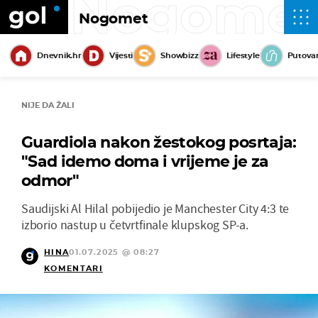
Nogome
Nogomet
Dnevnik.hr
Vijesti
Showbizz
Lifestyle
Putova
NIJE DA ŽALI
Guardiola nakon žestokog posrtaja:
"Sad idemo doma i vrijeme je za
odmor"
Saudijski Al Hilal pobijedio je Manchester City 4:3 te
izborio nastup u četvrtfinale klupskog SP-a.
HINA
01.07.2025 @ 08:27
KOMENTARI