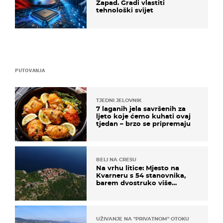
Zapad. Gradi vlastiti
tehnološki svijet
PUTOVANJA
TJEDNI JELOVNIK
7 laganih jela savršenih za
ljeto koje ćemo kuhati ovaj
tjedan – brzo se pripremaju
BELI NA CRESU
Na vrhu litice: Mjesto na
Kvarneru s 54 stanovnika,
barem dvostruko više
mačaka i pogledom od
kojega zastaje dah
UŽIVANJE NA "PRIVATNOM" OTOKU