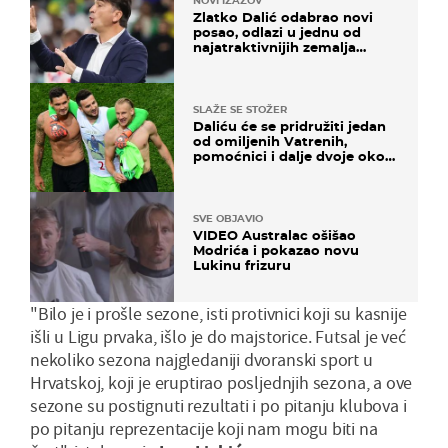
NOVI IZAZOV
Zlatko Dalić odabrao novi
posao, odlazi u jednu od
najatraktivnijih zemalja
svijeta
SLAŽE SE STOŽER
Daliću će se pridružiti jedan
od omiljenih Vatrenih,
pomoćnici i dalje dvoje oko
ponude
SVE OBJAVIO
VIDEO Australac ošišao
Modrića i pokazao novu
Lukinu frizuru
"Bilo je i prošle sezone, isti protivnici koji su kasnije
išli u Ligu prvaka, išlo je do majstorice. Futsal je već
nekoliko sezona najgledaniji dvoranski sport u
Hrvatskoj, koji je eruptirao posljednjih sezona, a ove
sezone su postignuti rezultati i po pitanju klubova i
po pitanju reprezentacije koji nam mogu biti na