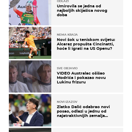
ODLAZI
Umirovila se jedna od
najboljih skijašica novog
doba
NEMA KRAJA
Novi šok u teniskom svijetu:
Alcaraz propušta Cincinatti,
hoće li igrati na US Openu?
SVE OBJAVIO
VIDEO Australac ošišao
Modrića i pokazao novu
Lukinu frizuru
NOVI IZAZOV
Zlatko Dalić odabrao novi
posao, odlazi u jednu od
najatraktivnijih zemalja
svijeta