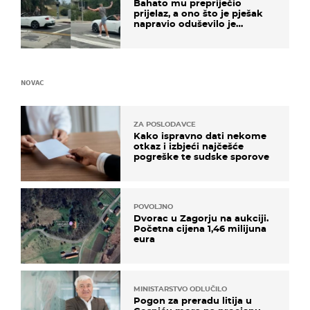
Bahato mu prepriječio
prijelaz, a ono što je pješak
napravio oduševilo je
društvene mreže
NOVAC
ZA POSLODAVCE
Kako ispravno dati nekome
otkaz i izbjeći najčešće
pogreške te sudske sporove
POVOLJNO
Dvorac u Zagorju na aukciji.
Početna cijena 1,46 milijuna
eura
MINISTARSTVO ODLUČILO
Pogon za preradu litija u