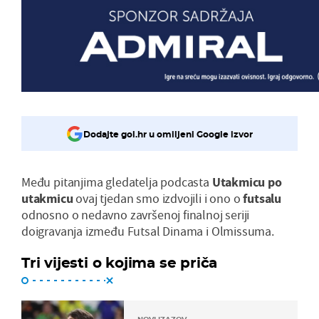
Dodajte gol.hr u omiljeni Google izvor
Među pitanjima gledatelja podcasta
Utakmicu po
utakmicu
ovaj tjedan smo izdvojili i ono o
futsalu
odnosno o nedavno završenoj finalnoj seriji
doigravanja između Futsal Dinama i Olmissuma.
Tri vijesti o kojima se priča