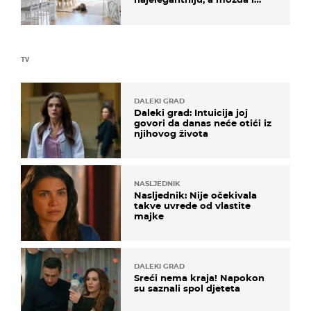
najljepšu bijelu kuhinju
TV
DALEKI GRAD
Daleki grad: Intuicija joj
govori da danas neće otići iz
njihovog života
NASLJEDNIK
Nasljednik: Nije očekivala
takve uvrede od vlastite
majke
DALEKI GRAD
Sreći nema kraja! Napokon
su saznali spol djeteta