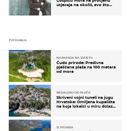
Gospiću mora na procjenu
utjecaja na okoliš, evo što
kaže ulagač
PUTOVANJA
NAJMANJA NA SVIJETU
Čudo prirode: Predivna
pješčana plaža na 100 metara
od mora
NEDALEKO OD PLOČA
Skriveni vojni tuneli na jugu
Hrvatske: Omiljena kupališta
na koja lokalci u miru dolaze
roniti i skakati u more
15 PITANJA