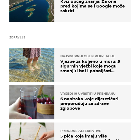
Kviz općeg znanja: Za one
pred kojima se i Google može
sakriti
ZDRAVLJE
NAJSIGURNIJI OBLIK REKREACIJE
Vježbe za koljeno u moru: 5
sigurnih vježbi koje mogu
smanjiti bol i poboljšati
pokretljivost
VRIJEDI IH UVRSTITI U PREHRANU
6 napitaka koje dijetetičari
preporučuju za zdrave
zglobove
PRIRODNE ALTERNATIVE
5 pića koja imaju više