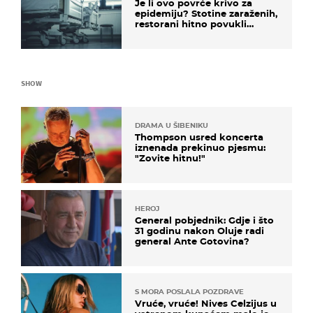
Je li ovo povrće krivo za
epidemiju? Stotine zaraženih,
restorani hitno povukli
proizvod
SHOW
DRAMA U ŠIBENIKU
Thompson usred koncerta
iznenada prekinuo pjesmu:
"Zovite hitnu!"
HEROJ
General pobjednik: Gdje i što
31 godinu nakon Oluje radi
general Ante Gotovina?
S MORA POSLALA POZDRAVE
Vruće, vruće! Nives Celzijus u