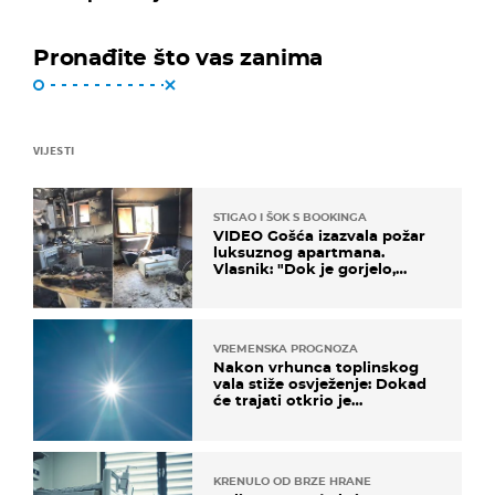
Pronađite što vas zanima
VIJESTI
STIGAO I ŠOK S BOOKINGA
VIDEO Gošća izazvala požar
luksuznog apartmana.
Vlasnik: "Dok je gorjelo,
smijali su se, pili i pokazivali
mi srednji prst"
VREMENSKA PROGNOZA
Nakon vrhunca toplinskog
vala stiže osvježenje: Dokad
će trajati otkrio je
meteorolog
KRENULO OD BRZE HRANE