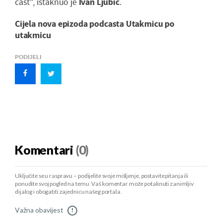
čast", istaknuo je
Ivan Ljubić
.
Cijela nova epizoda podcasta Utakmicu po
utakmicu
PODIJELI
Komentari
(0)
Uključite se u raspravu – podijelite svoje mišljenje, postavite pitanja ili
ponudite svoj pogled na temu. Vaš komentar može potaknuti zanimljiv
dijalog i obogatiti zajednicu našeg portala.
Važna obavijest
!