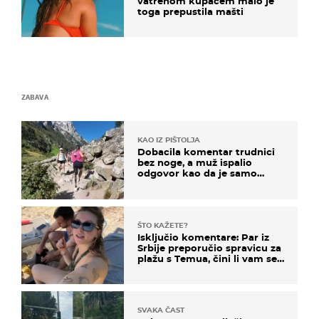
vatrenom kupaćem malo je
toga prepustila mašti
ZABAVA
KAO IZ PIŠTOLJA
Dobacila komentar trudnici
bez noge, a muž ispalio
odgovor kao da je samo
čekao…
ŠTO KAŽETE?
Isključio komentare: Par iz
Srbije preporučio spravicu za
plažu s Temua, čini li vam se
ovo sigurnim?
SVAKA ČAST