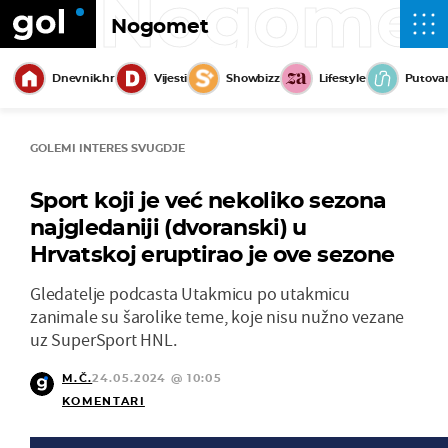
Nogome
Nogomet
Dnevnik.hr
Vijesti
Showbizz
Lifestyle
Putova
GOLEMI INTERES SVUGDJE
Sport koji je već nekoliko sezona
najgledaniji (dvoranski) u
Hrvatskoj eruptirao je ove sezone
Gledatelje podcasta Utakmicu po utakmicu
zanimale su šarolike teme, koje nisu nužno vezane
uz SuperSport HNL.
M.Č.
24.05.2024 @ 10:05
KOMENTARI