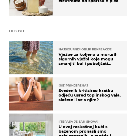
elektrolita od sportskih pića
LIFESTYLE
NAJSIGURNIJI OBLIK REKREACIJE
Vježbe za koljeno u moru: 5
sigurnih vježbi koje mogu
smanjiti bol i poboljšati
pokretljivost
(NE)PRIMJERENA?
Svećenik kritizirao kratku
odjeću usred toplinskog vala,
slažete li se s njim?
I TERASA JE SAN SNOVA!
U ovoj raskošnoj kući s
bazenom pronašli smo
najelegantniju, a možda i