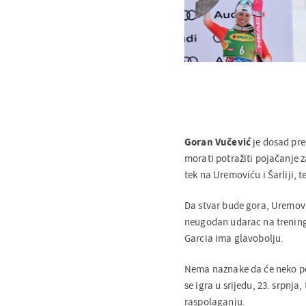
Goran Vučević
je dosad pre
morati potražiti pojačanje za
tek na Uremoviću i Šarliji, t
Da stvar bude gora, Uremovi
neugodan udarac na treningu
Garcia ima glavobolju.
Nema naznake da će neko poj
se igra u srijedu, 23. srpnj
raspolaganju.