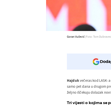
Goran Vučević
(Foto: Tom Dubravec
Dodaj
Hajduk
večeras kod LASK-a 
samo pet dana u drugom pretk
željno iščekuju dolazak nov
Tri vijesti o kojima se p