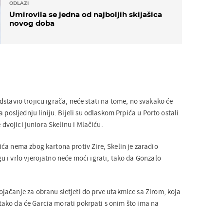
ODLAZI
Umirovila se jedna od najboljih skijašica
novog doba
dstavio trojicu igrača, neće stati na tome, no svakako će
 posljednju liniju. Bijeli su odlaskom Prpića u Porto ostali
e dvojici juniora Skelinu i Mlačiću.
ća nema zbog kartona protiv Zire, Skelin je zaradio
 i vrlo vjerojatno neće moći igrati, tako da Gonzalo
ačanje za obranu sletjeti do prve utakmice sa Zirom, koja
a, tako da će Garcia morati pokrpati s onim što ima na