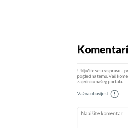
Komentar
Uključite se u raspravu – pod
pogled na temu. Vaš koment
zajednicu našeg portala.
Važna obavijest
!