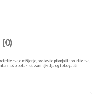
i
(0)
ijelite svoje mišljenje, postavite pitanja ili ponudite svoj
ar može potaknuti zanimljiv dijalog i obogatiti