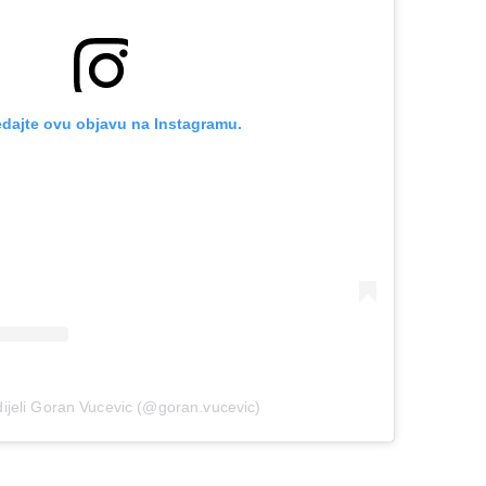
dajte ovu objavu na Instagramu.
ijeli Goran Vucevic (@goran.vucevic)