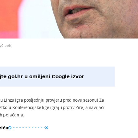
/Cropix)
te gol.hr u omiljeni Google izvor
u Linzu igra posljednju provjeru pred novu sezonu! Za
olu Konferencijske lige igraju protiv Zire, a navijači
ih pojačanja.
riča