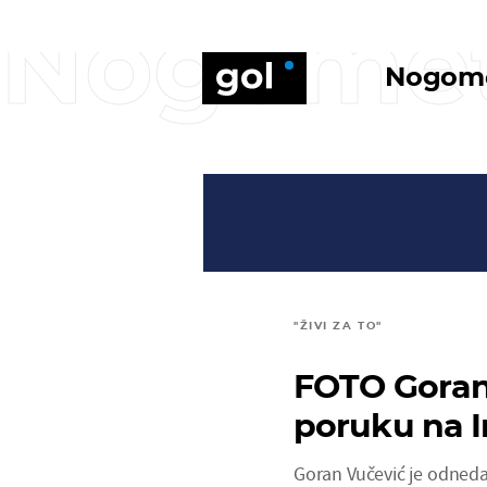
Nogome
Nogom
"ŽIVI ZA TO"
FOTO Goran
poruku na 
Goran Vučević je odned