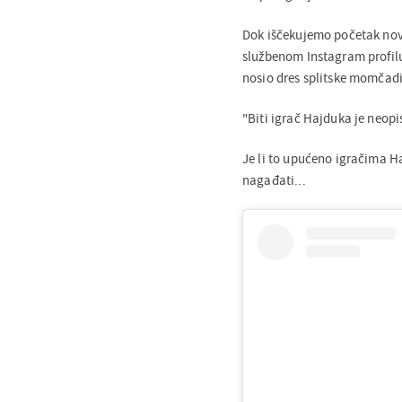
Dok iščekujemo početak nov
službenom Instagram profilu,
nosio dres splitske momčad
"Biti igrač Hajduka je neopis
Je li to upućeno igračima H
nagađati...