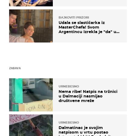
BAJKOVITI PRIZORI
Udala se slastičarka iz
MasterChefa! Svom
Argentincu izrekla je "da" u
rodnoj Hercegovini
ZABAVA
URNEBESNO
Nema ribe! Natpis na tržnici
u Dalmaciji nasmijao
društvene mreže
URNEBESNO
Dalmatinac je svojim
natpisom u vrtu postao