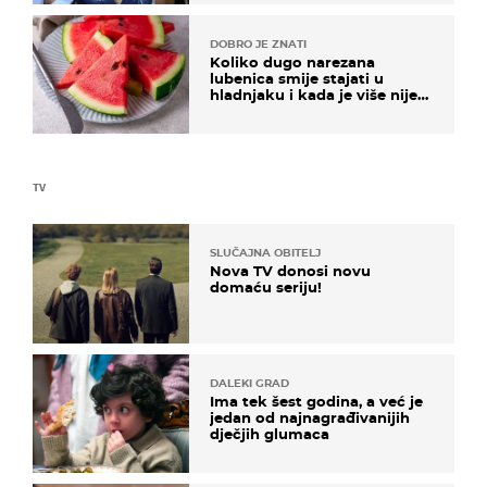
DOBRO JE ZNATI
Koliko dugo narezana
lubenica smije stajati u
hladnjaku i kada je više nije
sigurno jesti?
TV
SLUČAJNA OBITELJ
Nova TV donosi novu
domaću seriju!
DALEKI GRAD
Ima tek šest godina, a već je
jedan od najnagrađivanijih
dječjih glumaca