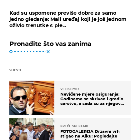
Kad su uspomene previše dobre za samo
jedno gledanje: Mali uređaj koji je još jednom
oživio trenutke s ple...
Pronađite što vas zanima
VIJESTI
VELIKI PAD
Neviđene mjere osiguranja:
Godinama se skrivao i gradio
carstvo, a sada su za njegovo
izručenje naručili posebno
vozilo
KREĆE SPEKTAKL
FOTOGALERIJA Državni vrh
stigao na Alku: Pogledajte