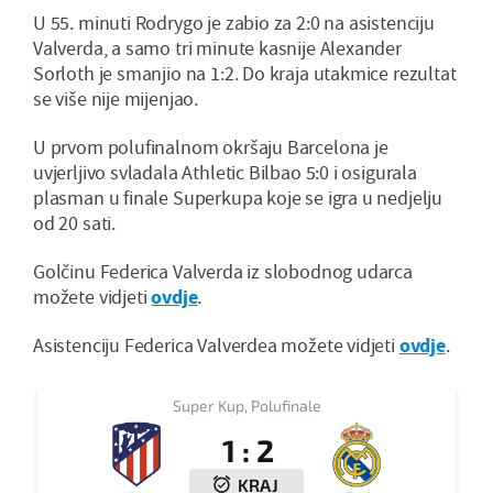
U 55. minuti Rodrygo je zabio za 2:0 na asistenciju
Valverda, a samo tri minute kasnije Alexander
Sorloth je smanjio na 1:2. Do kraja utakmice rezultat
se više nije mijenjao.
U prvom polufinalnom okršaju Barcelona je
uvjerljivo svladala Athletic Bilbao 5:0 i osigurala
plasman u finale Superkupa koje se igra u nedjelju
od 20 sati.
Golčinu Federica Valverda iz slobodnog udarca
možete vidjeti
ovdje
.
Asistenciju Federica Valverdea možete vidjeti
ovdje
.
Super Kup, Polufinale
1
:
2
KRAJ