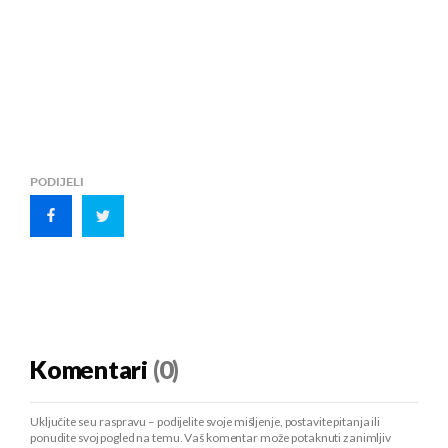
PODIJELI
Komentari
(0)
Uključite se u raspravu – podijelite svoje mišljenje, postavite pitanja ili
ponudite svoj pogled na temu. Vaš komentar može potaknuti zanimljiv