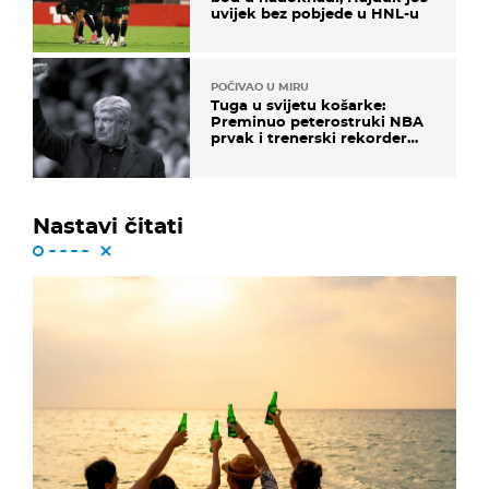
uvijek bez pobjede u HNL-u
POČIVAO U MIRU
Tuga u svijetu košarke:
Preminuo peterostruki NBA
prvak i trenerski rekorder
lige
Nastavi čitati