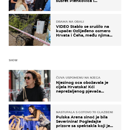
susret Plenkovića i
Milanovića
DRAMA NA OBALI
VIDEO Stablo se srušilo na
kupače: Ozlijeđeno osmero
Hrvata i Čeha, među njima
ima i djece
SHOW
ČUVA USPOMENU NA NJEGA
Njezinog oca obožavala je
cijela Hrvatska! Kći
neprežaljenog pjevača
projurila špicom na dva
kotača
NASTUPALA S GOTOVO 70 GLAZBENIKA
Pulska Arena sinoć je bila
Severinina! Pogledajte
prizore sa spektakla koji je
rasprodan mjesec dana ranije