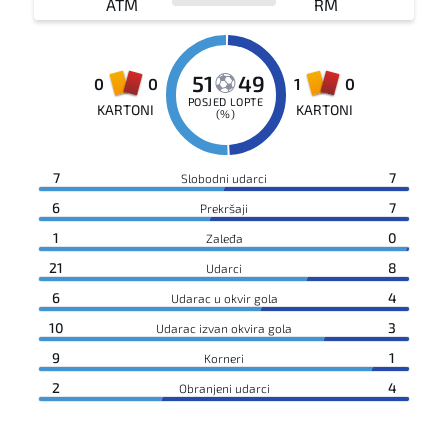
ATM
RM
51
49
0
0
1
0
POSJED LOPTE
KARTONI
KARTONI
(%)
7
7
Slobodni udarci
6
7
Prekršaji
1
0
Zaleđa
21
8
Udarci
6
4
Udarac u okvir gola
10
3
Udarac izvan okvira gola
9
1
Korneri
2
4
Obranjeni udarci