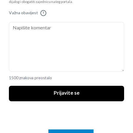
dijalog i obogatiti zajednicu našeg portala.
Važna obavijest
!
1500 znakova preostalo
Prijavite se