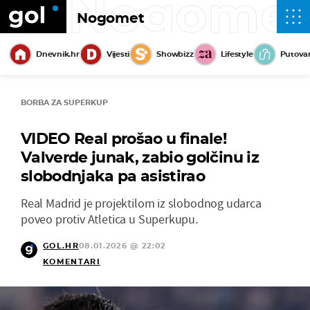
Nogome
Nogomet
Dnevnik.hr
Vijesti
Showbizz
Lifestyle
Putova
BORBA ZA SUPERKUP
VIDEO Real prošao u finale!
Valverde junak, zabio golčinu iz
slobodnjaka pa asistirao
Real Madrid je projektilom iz slobodnog udarca
poveo protiv Atletica u Superkupu.
GOL.HR
08.01.2026 @ 22:02
KOMENTARI