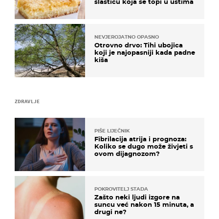
slasticu koja se topi u ustima
NEVJEROJATNO OPASNO
Otrovno drvo: Tihi ubojica
koji je najopasniji kada padne
kiša
ZDRAVLJE
PIŠE LIJEČNIK
Fibrilacija atrija i prognoza:
Koliko se dugo može živjeti s
ovom dijagnozom?
POKROVITELJ STADA
Zašto neki ljudi izgore na
suncu već nakon 15 minuta, a
drugi ne?