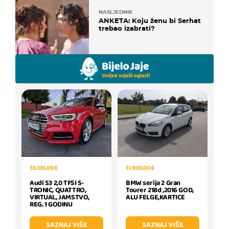
NASLJEDNIK
ANKETA: Koju ženu bi Serhat
trebao izabrati?
33.333,00 €
11.900,00 €
Audi S3 2,0 TFSI S-
BMW serija 2 Gran
TRONIC, QUATTRO,
Tourer 218d ,2016 GOD,
VIRTUAL, JAMSTVO,
ALU FELGE,KARTICE
REG. 1 GODINU
SAZNAJ VIŠE
SAZNAJ VIŠE