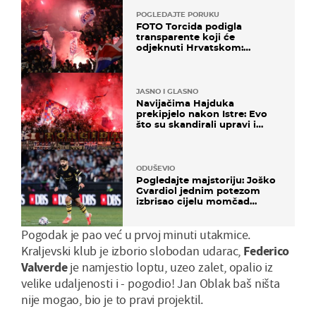
POGLEDAJTE PORUKU
FOTO Torcida podigla
transparente koji će
odjeknuti Hrvatskom:
Prozvali "moralne vertikale"
JASNO I GLASNO
Navijačima Hajduka
prekipjelo nakon Istre: Evo
što su skandirali upravi i
predsjedniku Biliću
ODUŠEVIO
Pogledajte majstoriju: Joško
Gvardiol jednim potezom
izbrisao cijelu momčad
Atletica
Pogodak je pao već u prvoj minuti utakmice.
Kraljevski klub je izborio slobodan udarac,
Federico
Valverde
je namjestio loptu, uzeo zalet, opalio iz
velike udaljenosti i - pogodio! Jan Oblak baš ništa
nije mogao, bio je to pravi projektil.