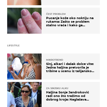
ČEST PROBLEM
Pucanje kože oko noktiju na
rukama: Zašto se problem
stalno vraća i kako ga
zaustaviti?
LIFESTYLE
MIKROTREND
Sinj, alkari i dašak dolce vite:
Jedna haljina pretvorila je
tribine u scenu iz talijanskog
filma
ZA SINJSKU ALKU
Haljina Sonje Jandroković
radi ono što tražimo od
dobrog kroja: Naglašava
struk, a sada je i na sniženju