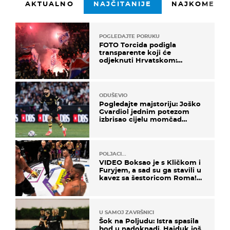
AKTUALNO
NAJČITANIJE
NAJKOMENTI
POGLEDAJTE PORUKU
FOTO Torcida podigla
transparente koji će
odjeknuti Hrvatskom:
Prozvali "moralne vertikale"
ODUŠEVIO
Pogledajte majstoriju: Joško
Gvardiol jednim potezom
izbrisao cijelu momčad
Atletica
POLJACI...
VIDEO Boksao je s Kličkom i
Furyjem, a sad su ga stavili u
kavez sa šestoricom Roma!
Pogledajte kako je završilo
U SAMOJ ZAVRŠNICI
Šok na Poljudu: Istra spasila
bod u nadoknadi, Hajduk još