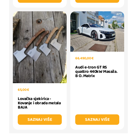
66.490,00 €
Audi e-tron GT RS
quattro 440kW Masaža.
B O. Matrix
65,00 €
Lovačka sjekirica -
Kovanje i obrada metala
BAJA
SAZNAJ VIŠE
SAZNAJ VIŠE