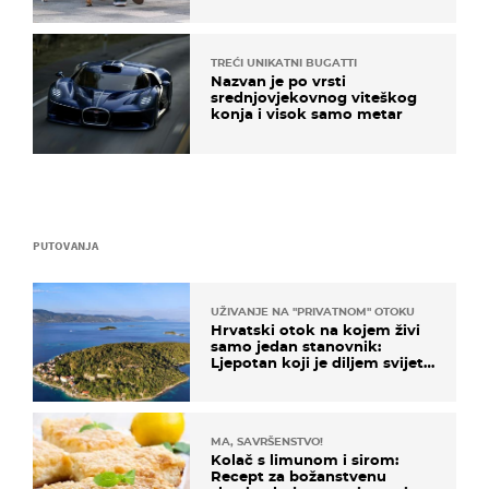
TREĆI UNIKATNI BUGATTI
Nazvan je po vrsti
srednjovjekovnog viteškog
konja i visok samo metar
PUTOVANJA
UŽIVANJE NA "PRIVATNOM" OTOKU
Hrvatski otok na kojem živi
samo jedan stanovnik:
Ljepotan koji je diljem svijeta
poznat po svojem "bijelom
zlatu"
MA, SAVRŠENSTVO!
Kolač s limunom i sirom:
Recept za božanstvenu