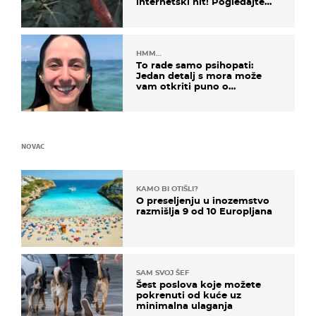
internetski hit! Pogledajte
što je napisao
HMM…
To rade samo psihopati:
Jedan detalj s mora može
vam otkriti puno o
prijateljima
NOVAC
KAMO BI OTIŠLI?
O preseljenju u inozemstvo
razmišlja 9 od 10 Europljana
SAM SVOJ ŠEF
Šest poslova koje možete
pokrenuti od kuće uz
minimalna ulaganja