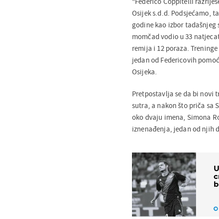
"Federico Coppitelli razrij
Osijek s.d.d. Podsjećamo, ta
godine kao izbor tadašnjeg
momčad vodio u 33 natjecate
remija i 12 poraza. Trening
jedan od Federicovih pomoćn
Osijeka.
Pretpostavlja se da bi novi 
sutra, a nakon što priča sa 
oko dvaju imena, Simona Ro
iznenađenja, jedan od njih dv
U
c
b