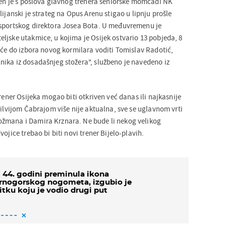
ešen je s poslova glavnog trenera seniorske momčadi NK
lijanski je strateg na Opus Arenu stigao u lipnju prošle
 sportskog direktora Josea Bota. U međuvremenu je
ljske utakmice, u kojima je Osijek ostvario 13 pobjeda, 8
e će do izbora novog kormilara voditi Tomislav Radotić,
ika iz dosadašnjeg stožera", službeno je navedeno iz
trener Osijeka mogao biti otkriven već danas ili najkasnije
Silvijom Čabrajom više nije aktualna, sve se uglavnom vrti
žmana i Damira Krznara. Ne bude li nekog velikog
ojice trebao bi biti novi trener Bijelo-plavih.
 44. godini preminula ikona
rnogorskog nogometa, izgubio je
itku koju je vodio drugi put