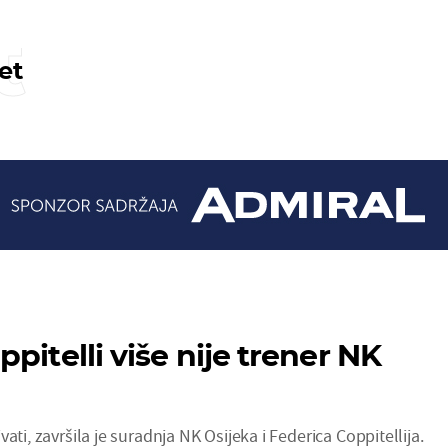
t
et
pitelli više nije trener NK
ati, završila je suradnja NK Osijeka i Federica Coppitellija.