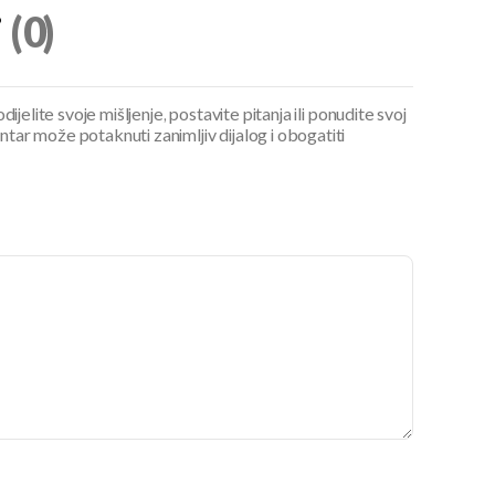
i
(0)
ijelite svoje mišljenje, postavite pitanja ili ponudite svoj
ar može potaknuti zanimljiv dijalog i obogatiti