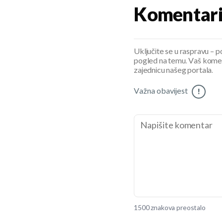
Komentar
Uključite se u raspravu – pod
pogled na temu. Vaš koment
zajednicu našeg portala.
Važna obavijest
!
1500 znakova preostalo