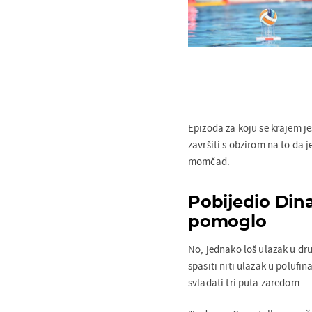
Epizoda za koju se krajem j
završiti s obzirom na to da 
momčad.
Pobijedio Din
pomoglo
No, jednako loš ulazak u dr
spasiti niti ulazak u polufi
svladati tri puta zaredom.