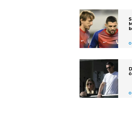
S
M
b
D
č