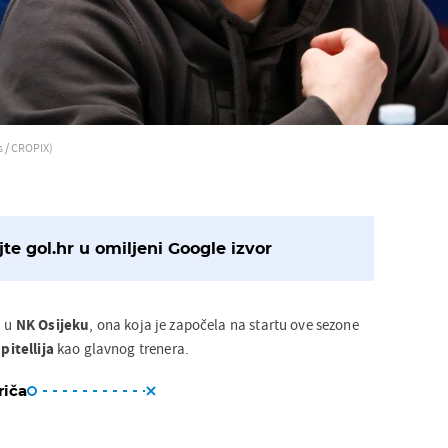
s / CROPIX)
te gol.hr u omiljeni Google izvor
a u
NK Osijeku
, ona koja je započela na startu ove sezone
pitellija
kao glavnog trenera.
riča