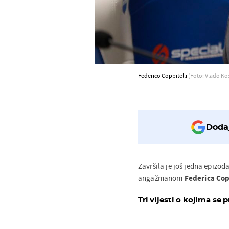
Federico Coppitelli
(Foto: Vlado Ko
Dodaj
Završila je još jedna epizod
angažmanom
Federica Cop
Tri vijesti o kojima se p