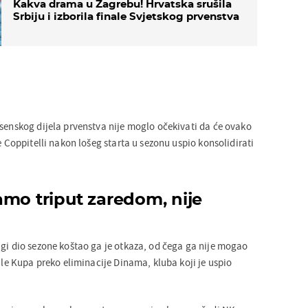
Kakva drama u Zagrebu! Hrvatska srušila
Srbiju i izborila finale Svjetskog prvenstva
esenskog dijela prvenstva nije moglo očekivati da će ovako
je Coppitelli nakon lošeg starta u sezonu uspio konsolidirati
amo triput zaredom, nije
ugi dio sezone koštao ga je otkaza, od čega ga nije mogao
nale Kupa preko eliminacije Dinama, kluba koji je uspio