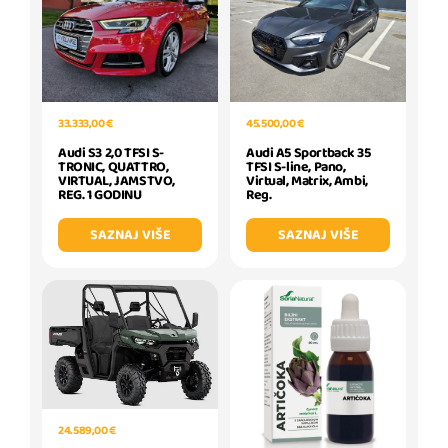
33.333,00 €
45.500,00 €
Audi S3 2,0 TFSI S-
Audi A5 Sportback 35
TRONIC, QUATTRO,
TFSI S-line, Pano,
VIRTUAL, JAMSTVO,
Virtual, Matrix, Ambi,
REG. 1 GODINU
Reg.
SAZNAJ VIŠE
SAZNAJ VIŠE
24.589,00 €