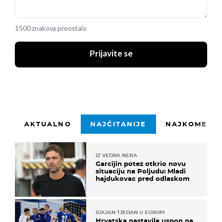
1500 znakova preostalo
Prijavite se
AKTUALNO
NAJČITANIJE
NAJKOMENTI
IZ VEDRA NEBA
Garcijin potez otkrio novu
situaciju na Poljudu: Mladi
hajdukovac pred odlaskom
SJAJAN TJEDAN U EUROPI
Hrvatska nastavila uspon na