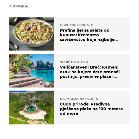
PUTOVANJA
OBVEZNO PROBATI!
Prefina ljetna salata od
kupusa: Kremasto
savršenstvo koje najbolje
paše uz pečeno meso
VODIČ PO OTOKU
Veličanstveni Brač: Kameni
otok na kojem ćete pronaći
pustinju, predivne plaže i
uzbudljivu hranu
NAJMANJA NA SVIJETU
Čudo prirode: Predivna
pješčana plaža na 100 metara
od mora