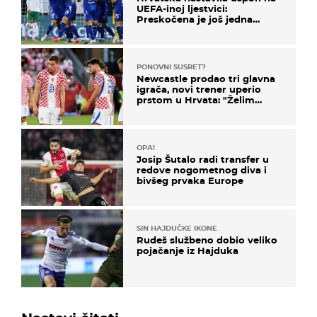
UEFA-inoj ljestvici:
Preskočena je još jedna
država
PONOVNI SUSRET?
Newcastle prodao tri glavna
igrača, novi trener uperio
prstom u Hrvata: "Želim
njega!"
OPA!
Josip Šutalo radi transfer u
redove nogometnog diva i
bivšeg prvaka Europe
SIN HAJDUČKE IKONE
Rudeš službeno dobio veliko
pojačanje iz Hajduka