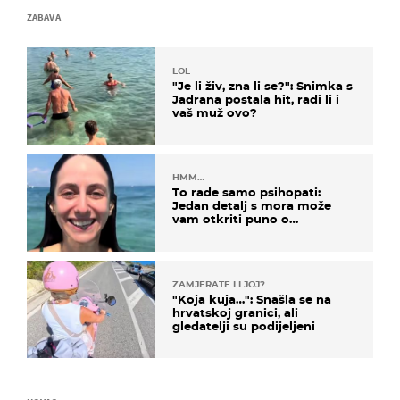
ZABAVA
LOL
"Je li živ, zna li se?": Snimka s
Jadrana postala hit, radi li i
vaš muž ovo?
HMM…
To rade samo psihopati:
Jedan detalj s mora može
vam otkriti puno o
prijateljima
ZAMJERATE LI JOJ?
"Koja kuja…": Snašla se na
hrvatskoj granici, ali
gledatelji su podijeljeni