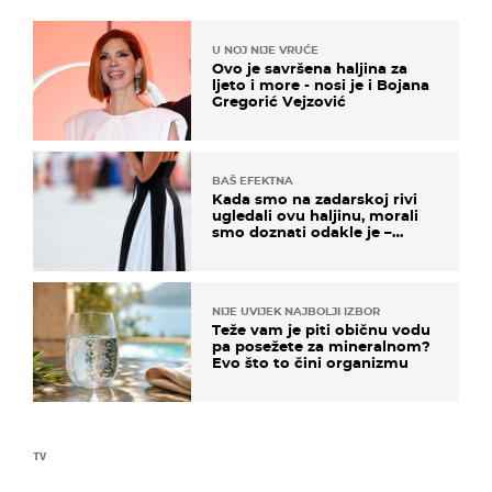
U NOJ NIJE VRUĆE
Ovo je savršena haljina za
ljeto i more - nosi je i Bojana
Gregorić Vejzović
BAŠ EFEKTNA
Kada smo na zadarskoj rivi
ugledali ovu haljinu, morali
smo doznati odakle je –
košta samo 18 eura
NIJE UVIJEK NAJBOLJI IZBOR
Teže vam je piti običnu vodu
pa posežete za mineralnom?
Evo što to čini organizmu
TV