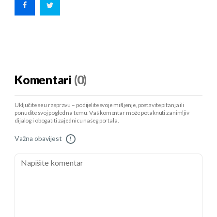
Komentari
(0)
Uključite se u raspravu – podijelite svoje mišljenje, postavite pitanja ili
ponudite svoj pogled na temu. Vaš komentar može potaknuti zanimljiv
dijalog i obogatiti zajednicu našeg portala.
Važna obavijest
!