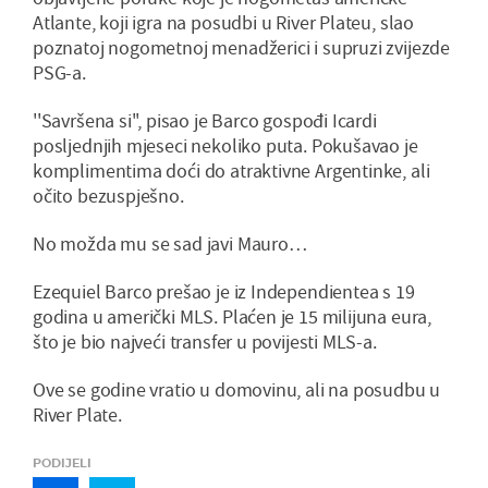
Atlante, koji igra na posudbi u River Plateu, slao
poznatoj nogometnoj menadžerici i supruzi zvijezde
PSG-a.
''Savršena si'', pisao je Barco gospođi Icardi
posljednjih mjeseci nekoliko puta. Pokušavao je
komplimentima doći do atraktivne Argentinke, ali
očito bezuspješno.
No možda mu se sad javi Mauro…
Ezequiel Barco prešao je iz Independientea s 19
godina u američki MLS. Plaćen je 15 milijuna eura,
što je bio najveći transfer u povijesti MLS-a.
Ove se godine vratio u domovinu, ali na posudbu u
River Plate.
PODIJELI