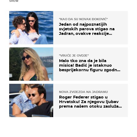
SHOW
"KAO DA SU NOVAK ĐOKOVIĆ"
Jedan od najpoznatijih
svjetskih parova stigao na
Jadran, ovakve reakcije
vjerojatno nisu očekivali
"VRUĆE JE OVDJE"
Malo tko zna da je bila
misica! Badić je istaknuo
besprijekornu figuru zgodne
voditeljice
NOVA ZVIJEZDA NA JADRANU
Roger Federer stigao u
Hrvatsku! Za njegovu ljubav
prema našem otoku zaslužan
je jedan poznati Hrvat