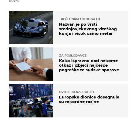
NOVAC
TREĆI UNIKATNI BUGATTI
Nazvan je po vrsti
srednjovjekovnog viteškog
konja i visok samo metar
ZA POSLODAVCE
Kako ispravno dati nekome
otkaz i izbjeći najčešće
pogreške te sudske sporove
OVO JE 10 NAJBOLJIH
Europske dionice dosegnule
su rekordne razine