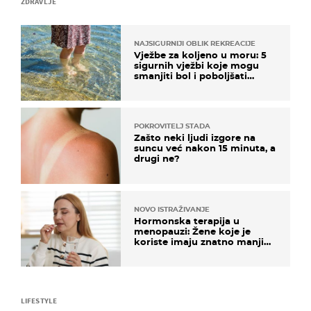
ZDRAVLJE
NAJSIGURNIJI OBLIK REKREACIJE
Vježbe za koljeno u moru: 5
sigurnih vježbi koje mogu
smanjiti bol i poboljšati
pokretljivost
POKROVITELJ STADA
Zašto neki ljudi izgore na
suncu već nakon 15 minuta, a
drugi ne?
NOVO ISTRAŽIVANJE
Hormonska terapija u
menopauzi: Žene koje je
koriste imaju znatno manji
rizik od ovoga
LIFESTYLE