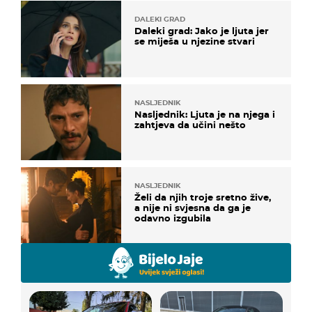
DALEKI GRAD
Daleki grad: Jako je ljuta jer
se miješa u njezine stvari
NASLJEDNIK
Nasljednik: Ljuta je na njega i
zahtjeva da učini nešto
NASLJEDNIK
Želi da njih troje sretno žive,
a nije ni svjesna da ga je
odavno izgubila