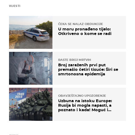
VIJESTI
ČEKA SE NALAZ OBDUKCIJE
U moru pronađeno tijelo:
Otkriveno o kome se radi
RASTE BROJ MRTVIH
Broj zaraženih prvi put
premašio četiri tisuće: Širi se
smrtonosna epidemija
OBAVJEŠTAJNO UPOZORENJE
Uzbuna na istoku Europe:
Rusija bi mogla napasti, a
poznato i kada! Moguć i
kopneni upad u članicu
NATO-a