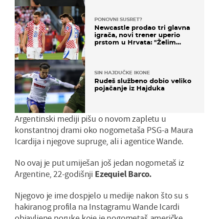
PONOVNI SUSRET?
Newcastle prodao tri glavna
igrača, novi trener uperio
prstom u Hrvata: "Želim
njega!"
SIN HAJDUČKE IKONE
Rudeš službeno dobio veliko
pojačanje iz Hajduka
Argentinski mediji pišu o novom zapletu u
konstantnoj drami oko nogometaša PSG-a Maura
Icardija i njegove supruge, ali i agentice Wande.
No ovaj je put umiješan još jedan nogometaš iz
Argentine, 22-godišnji
Ezequiel Barco.
Njegovo je ime dospjelo u medije nakon što su s
hakiranog profila na Instagramu Wande Icardi
objavljene poruke koje je nogometaš američke