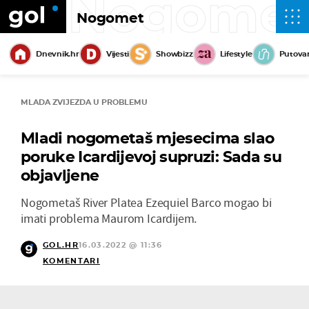
Nogome
Nogomet
Dnevnik.hr
Vijesti
Showbizz
Lifestyle
Putova
MLADA ZVIJEZDA U PROBLEMU
Mladi nogometaš mjesecima slao
poruke Icardijevoj supruzi: Sada su
objavljene
Nogometaš River Platea Ezequiel Barco mogao bi
imati problema Maurom Icardijem.
GOL.HR
16.03.2022 @ 11:36
KOMENTARI