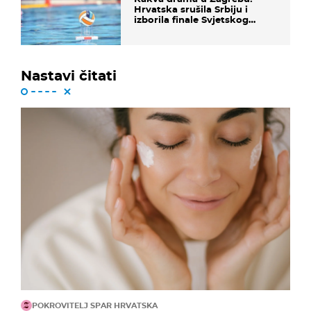
Hrvatska srušila Srbiju i
izborila finale Svjetskog
prvenstva
Nastavi čitati
POKROVITELJ SPAR HRVATSKA