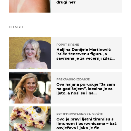
drugi ne?
LIFESTYLE
POPUT SIRENE
Haljina Danijele Martinović
ističe ženstvenu figuru, a
savršena je za večernji izlazak
na moru
PREKRASNO IZDANJE
Ova haljina poručuje “Ja sam
na godišnjem”, idealna je za
ljeto, a nosi se i na
zagrebačkoj špici
PREJEDNOSTAVNO ZA SLOŽITI
Ovo je pravi ljetni tiramisu s
limunom i borovnicama – baš
osvježava i jako je fin