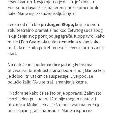
crveni karton. Nevjerojatno je da su, još dok su
Edersonu davali kisik na terenu, neki komentirali
kako Mane nije zaslužio isključenje?!
Jedan od njih bio je i
Jurgen Klopp,
koji je u svom
stilu teatralno dramatizirao kod četvrtog suca zbog
isključenja svog ponajboljeg igrača. Klopp tvrdi kako
mu je i Pep Guardiola u tim trenucima rekao kako
misli da nije bilo potrebno izvući crveni karton za taj
start.
No natečeno i poderano lice jadnog Edersona
otkriva svu brutalnost starta neopreznog Manea koji
je dobio i tri utakmice suspenzije. Liverpool se
odlučio žaliti FA-u te traži smanjenje kazne.
''Nadam se kako će se što prije oporaviti. Žalim što
je ozlijeđen pri sudaru i što nije mogao nastaviti
utakmicu. Molim se da se što prije vrati na teren jer
on je sjajan igrač'', napisao je Mane u isprici na