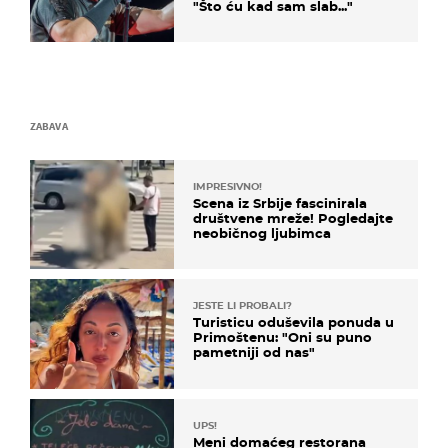
"Što ću kad sam slab..."
ZABAVA
IMPRESIVNO!
Scena iz Srbije fascinirala
društvene mreže! Pogledajte
neobičnog ljubimca
JESTE LI PROBALI?
Turisticu oduševila ponuda u
Primoštenu: "Oni su puno
pametniji od nas"
UPS!
Meni domaćeg restorana