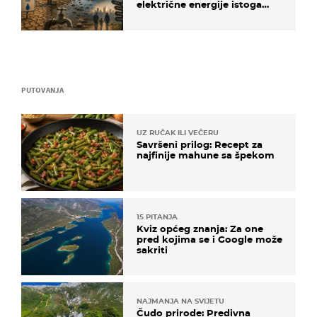
električne energije istoga
dana?
PUTOVANJA
UZ RUČAK ILI VEČERU
Savršeni prilog: Recept za
najfinije mahune sa špekom
15 PITANJA
Kviz općeg znanja: Za one
pred kojima se i Google može
sakriti
NAJMANJA NA SVIJETU
Čudo prirode: Predivna