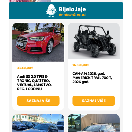
16.802,00 €
33.333,00 €
CAN-AM 2026. god.
Audi S3 2,0 TFSI S-
MAVERICK TRAIL 700 T,
TRONIC, QUATTRO,
2026 god.
VIRTUAL, JAMSTVO,
REG. 1 GODINU
SAZNAJ VIŠE
SAZNAJ VIŠE