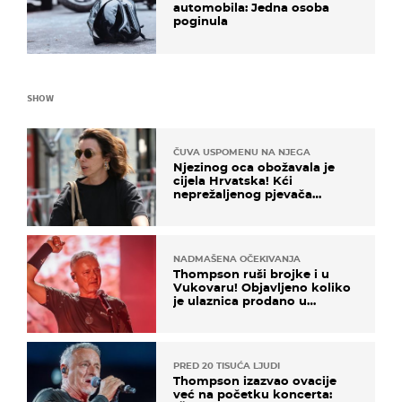
automobila: Jedna osoba
poginula
SHOW
ČUVA USPOMENU NA NJEGA
Njezinog oca obožavala je
cijela Hrvatska! Kći
neprežaljenog pjevača
projurila špicom na dva
kotača
NADMAŠENA OČEKIVANJA
Thompson ruši brojke i u
Vukovaru! Objavljeno koliko
je ulaznica prodano u
kratkom vremenu
PRED 20 TISUĆA LJUDI
Thompson izazvao ovacije
već na početku koncerta: