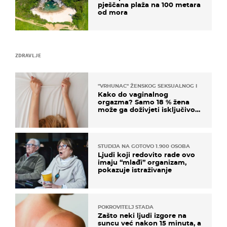
pješčana plaža na 100 metara
od mora
ZDRAVLJE
"VRHUNAC" ŽENSKOG SEKSUALNOG ISKUSTVA
Kako do vaginalnog
orgazma? Samo 18 % žena
može ga doživjeti isključivo
na ovaj način
STUDIJA NA GOTOVO 1.900 OSOBA
Ljudi koji redovito rade ovo
imaju “mlađi” organizam,
pokazuje istraživanje
POKROVITELJ STADA
Zašto neki ljudi izgore na
suncu već nakon 15 minuta, a