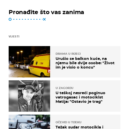
Pronađite što vas zanima
VIJESTI
DRAMA U RIJECI
Urušio se balkon kuće, na
njemu bile dvije osobe: "Život
im je visio o koncu"
U ZAGORJU
U teškoj nesreći poginuo
vatrogasac i motociklst
Matija: "Ostavio je trag"
OČEVID U TIJEKU
Težak sudar motocikla i