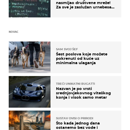
nasmijao društvene mreže!
Za sve je zaslužan urnebesan
naziv jela
NOVAC
SAM SVOJ ŠEF
Šest poslova koje možete
pokrenuti od kuće uz
minimalna ulaganja
TREĆI UNIKATNI BUGATTI
Nazvan je po vrsti
srednjovjekovnog viteškog
konja i visok samo metar
SUSTAV OVISI O PRIRODI
Što kada jednog dana
ostanemo bez vode i