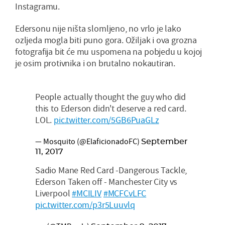
Instagramu.
Edersonu nije ništa slomljeno, no vrlo je lako
ozljeda mogla biti puno gora. Ožiljak i ova grozna
fotografija bit će mu uspomena na pobjedu u kojoj
je osim protivnika i on brutalno nokautiran.
People actually thought the guy who did
this to Ederson didn't deserve a red card.
LOL.
pic.twitter.com/5GB6PuaGLz
— Mosquito (@ElaficionadoFC)
September
11, 2017
Sadio Mane Red Card -Dangerous Tackle,
Ederson Taken off - Manchester City vs
Liverpool
#MCILIV
#MCFCvLFC
pic.twitter.com/p3r5Luuvlq