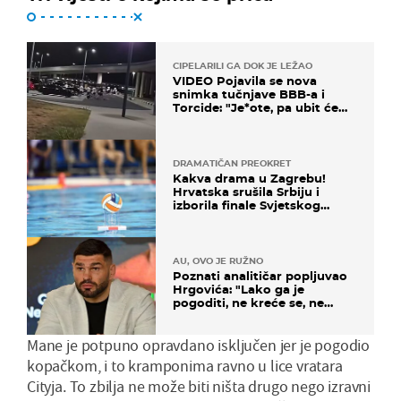
CIPELARILI GA DOK JE LEŽAO
VIDEO Pojavila se nova
snimka tučnjave BBB-a i
Torcide: "Je*ote, pa ubit će
ga!"
DRAMATIČAN PREOKRET
Kakva drama u Zagrebu!
Hrvatska srušila Srbiju i
izborila finale Svjetskog
prvenstva
AU, OVO JE RUŽNO
Poznati analitičar popljuvao
Hrgovića: "Lako ga je
pogoditi, ne kreće se, ne
koristi noge..."
Mane je potpuno opravdano isključen jer je pogodio
kopačkom, i to kramponima ravno u lice vratara
Cityja. To zbilja ne može biti ništa drugo nego izravni