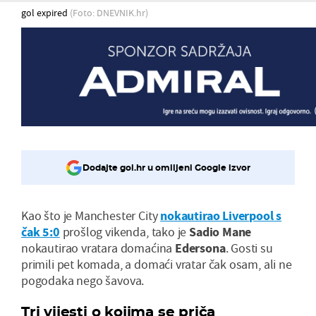
gol expired
(Foto: DNEVNIK.hr)
Dodajte gol.hr u omiljeni Google izvor
Kao što je Manchester City
nokautirao Liverpool s
čak 5:0
prošlog vikenda, tako je
Sadio Mane
nokautirao vratara domaćina
Edersona
. Gosti su
primili pet komada, a domaći vratar čak osam, ali ne
pogodaka nego šavova.
Tri vijesti o kojima se priča