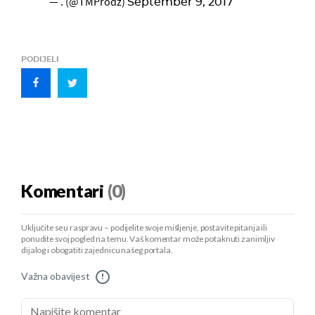
— . (@TMProdz)
September 9, 2017
PODIJELI
Komentari
(0)
Uključite se u raspravu – podijelite svoje mišljenje, postavite pitanja ili
ponudite svoj pogled na temu. Vaš komentar može potaknuti zanimljiv
dijalog i obogatiti zajednicu našeg portala.
Važna obavijest
!