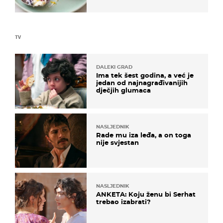
TV
DALEKI GRAD
Ima tek šest godina, a već je
jedan od najnagrađivanijih
dječjih glumaca
NASLJEDNIK
Rade mu iza leđa, a on toga
nije svjestan
NASLJEDNIK
ANKETA: Koju ženu bi Serhat
trebao izabrati?