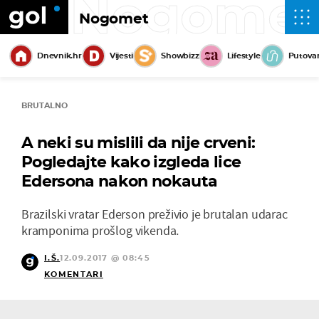
Nogome
Nogomet
Dnevnik.hr
Vijesti
Showbizz
Lifestyle
Putova
BRUTALNO
A neki su mislili da nije crveni:
Pogledajte kako izgleda lice
Edersona nakon nokauta
Brazilski vratar Ederson preživio je brutalan udarac
kramponima prošlog vikenda.
I.Š.
12.09.2017 @ 08:45
KOMENTARI