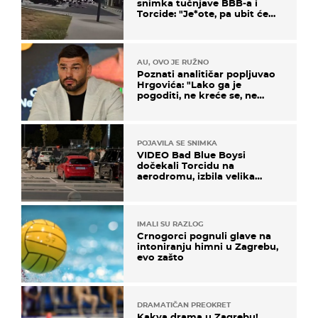
snimka tučnjave BBB-a i
Torcide: "Je*ote, pa ubit će
ga!"
AU, OVO JE RUŽNO
Poznati analitičar popljuvao
Hrgovića: "Lako ga je
pogoditi, ne kreće se, ne
koristi noge..."
POJAVILA SE SNIMKA
VIDEO Bad Blue Boysi
dočekali Torcidu na
aerodromu, izbila velika
masovna tučnjava
IMALI SU RAZLOG
Crnogorci pognuli glave na
intoniranju himni u Zagrebu,
evo zašto
DRAMATIČAN PREOKRET
Kakva drama u Zagrebu!