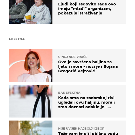
Ljudi koji redovito rade ovo
imaju “mlađi” organizam,
pokazuje istraživanje
LIFESTYLE
U NOJ NIJE VRUĆE
Ovo je savršena haljina za
ljeto i more - nosi je i Bojana
Gregorić Vejzović
BAŠ EFEKTNA
Kada smo na zadarskoj rivi
ugledali ovu haljinu, morali
smo doznati odakle je –
košta samo 18 eura
NIJE UVIJEK NAJBOLJI IZBOR
Teže vam je piti običnu vodu