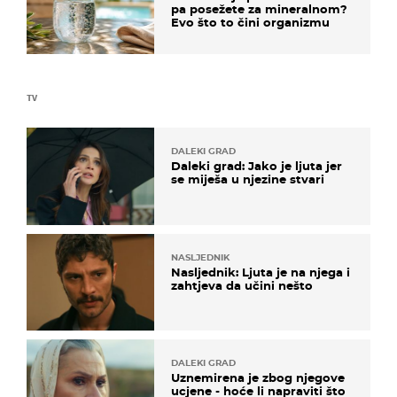
pa posežete za mineralnom?
Evo što to čini organizmu
TV
DALEKI GRAD
Daleki grad: Jako je ljuta jer
se miješa u njezine stvari
NASLJEDNIK
Nasljednik: Ljuta je na njega i
zahtjeva da učini nešto
DALEKI GRAD
Uznemirena je zbog njegove
ucjene - hoće li napraviti što