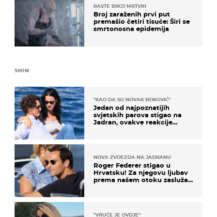
RASTE BROJ MRTVIH
Broj zaraženih prvi put
premašio četiri tisuće: Širi se
smrtonosna epidemija
SHOW
"KAO DA SU NOVAK ĐOKOVIĆ"
Jedan od najpoznatijih
svjetskih parova stigao na
Jadran, ovakve reakcije
vjerojatno nisu očekivali
NOVA ZVIJEZDA NA JADRANU
Roger Federer stigao u
Hrvatsku! Za njegovu ljubav
prema našem otoku zaslužan
je jedan poznati Hrvat
"VRUĆE JE OVDJE"