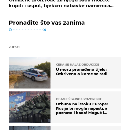
kupiti i usput, tijekom nabavke namirnica...
Pronađite što vas zanima
VIJESTI
ČEKA SE NALAZ OBDUKCIJE
U moru pronađeno tijelo:
Otkriveno o kome se radi
OBAVJEŠTAJNO UPOZORENJE
Uzbuna na istoku Europe:
Rusija bi mogla napasti, a
poznato i kada! Moguć i
kopneni upad u članicu
NATO-a