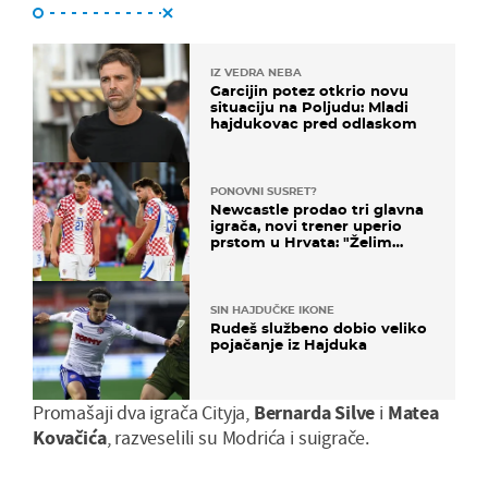
IZ VEDRA NEBA
Garcijin potez otkrio novu
situaciju na Poljudu: Mladi
hajdukovac pred odlaskom
PONOVNI SUSRET?
Newcastle prodao tri glavna
igrača, novi trener uperio
prstom u Hrvata: "Želim
njega!"
SIN HAJDUČKE IKONE
Rudeš službeno dobio veliko
pojačanje iz Hajduka
Promašaji dva igrača Cityja,
Bernarda Silve
i
Matea
Kovačića
, razveselili su Modrića i suigrače.