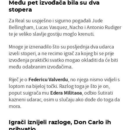
Među pet izvođača bila su dva
stopera
Za Real su uspješno i sigurno pogađali Jude
Bellingham, Lucas Vasquez, Nacho i Antonio Rudiger
te je veliko slavlje gostiju moglo krenuti.
Mnoge je iznenadilo što su posljednja dva udarca
izveli stoperi, a ne recimo igrač za kojeg bi se prije
izvođenja praktički svatko mogao okladiti da će biti
među odabranim izvođačima.
Riječ je o
Federicu Valverdu
, no njega nismo vidjeli s
loptom na bijeloj točki. Razlog toga je što je on,
poput suigrača mu
Edera Militaoa
, odbio šutirati
kazneni udarac, osim u slučaju ako dođe do toga da
mora.
Igrači iznijeli razloge, Don Carlo ih
prihvatio