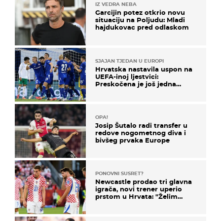
IZ VEDRA NEBA
Garcijin potez otkrio novu
situaciju na Poljudu: Mladi
hajdukovac pred odlaskom
SJAJAN TJEDAN U EUROPI
Hrvatska nastavila uspon na
UEFA-inoj ljestvici:
Preskočena je još jedna
država
OPA!
Josip Šutalo radi transfer u
redove nogometnog diva i
bivšeg prvaka Europe
PONOVNI SUSRET?
Newcastle prodao tri glavna
igrača, novi trener uperio
prstom u Hrvata: "Želim
njega!"