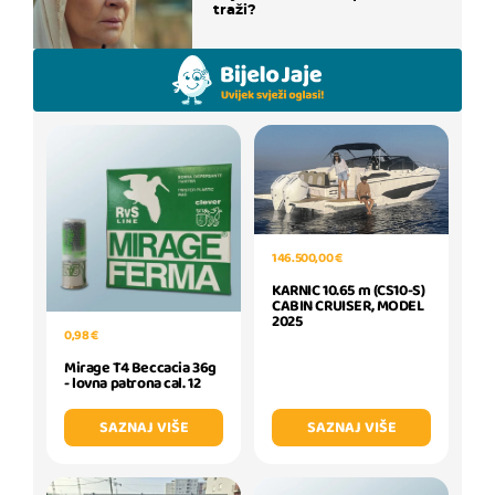
traži?
146.500,00 €
KARNIC 10.65 m (CS10-S)
CABIN CRUISER, MODEL
2025
0,98 €
Mirage T4 Beccacia 36g
- lovna patrona cal. 12
SAZNAJ VIŠE
SAZNAJ VIŠE