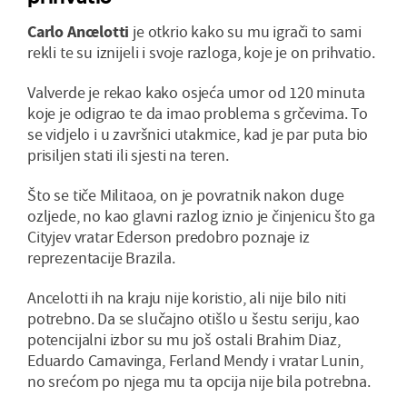
Carlo Ancelotti
je otkrio kako su mu igrači to sami
rekli te su iznijeli i svoje razloga, koje je on prihvatio.
Valverde je rekao kako osjeća umor od 120 minuta
koje je odigrao te da imao problema s grčevima. To
se vidjelo i u završnici utakmice, kad je par puta bio
prisiljen stati ili sjesti na teren.
Što se tiče Militaoa, on je povratnik nakon duge
ozljede, no kao glavni razlog iznio je činjenicu što ga
Cityjev vratar Ederson predobro poznaje iz
reprezentacije Brazila.
Ancelotti ih na kraju nije koristio, ali nije bilo niti
potrebno. Da se slučajno otišlo u šestu seriju, kao
potencijalni izbor su mu još ostali Brahim Diaz,
Eduardo Camavinga, Ferland Mendy i vratar Lunin,
no srećom po njega mu ta opcija nije bila potrebna.