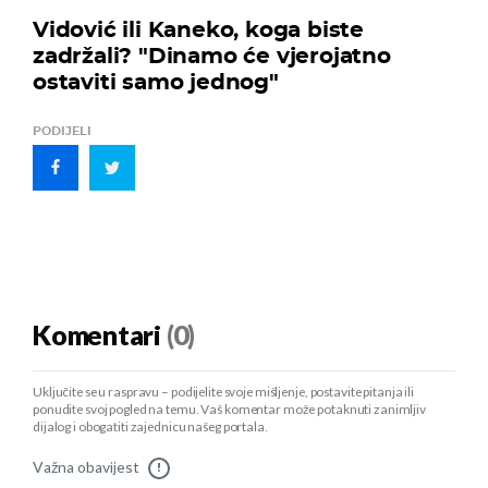
Vidović ili Kaneko, koga biste
zadržali? "Dinamo će vjerojatno
ostaviti samo jednog"
PODIJELI
Komentari
(0)
Uključite se u raspravu – podijelite svoje mišljenje, postavite pitanja ili
ponudite svoj pogled na temu. Vaš komentar može potaknuti zanimljiv
dijalog i obogatiti zajednicu našeg portala.
Važna obavijest
!