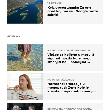
15 PITANJA
Kviz općeg znanja: Za one
pred kojima se i Google može
sakriti
ZDRAVLJE
NAJSIGURNIJI OBLIK REKREACIJE
Vježbe za koljeno u moru: 5
sigurnih vježbi koje mogu
smanjiti bol i poboljšati
pokretljivost
NOVO ISTRAŽIVANJE
Hormonska terapija u
menopauzi: Žene koje je
koriste imaju znatno manji
rizik od ovoga
STUDIJA NA GOTOVO 1.900 OSOBA