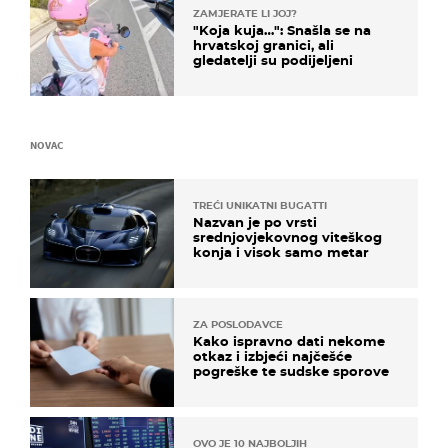
ZAMJERATE LI JOJ?
"Koja kuja…": Snašla se na
hrvatskoj granici, ali
gledatelji su podijeljeni
NOVAC
TREĆI UNIKATNI BUGATTI
Nazvan je po vrsti
srednjovjekovnog viteškog
konja i visok samo metar
ZA POSLODAVCE
Kako ispravno dati nekome
otkaz i izbjeći najčešće
pogreške te sudske sporove
OVO JE 10 NAJBOLJIH