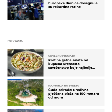
Europske dionice dosegnule
su rekordne razine
PUTOVANJA
OBVEZNO PROBATI!
Prefina ljetna salata od
kupusa: Kremasto
savršenstvo koje najbolje
paše uz pečeno meso
NAJMANJA NA SVIJETU
Čudo prirode: Predivna
pješčana plaža na 100 metara
od mora