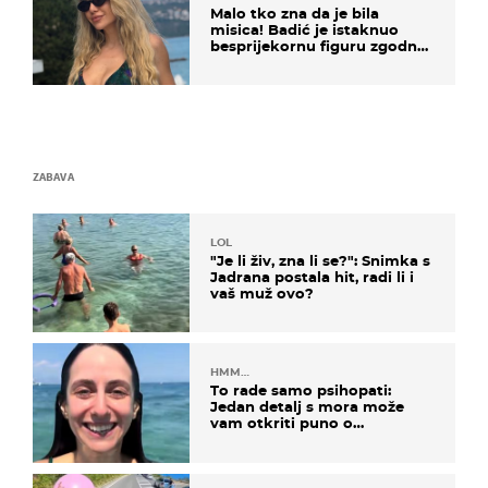
Malo tko zna da je bila
misica! Badić je istaknuo
besprijekornu figuru zgodne
voditeljice
ZABAVA
LOL
"Je li živ, zna li se?": Snimka s
Jadrana postala hit, radi li i
vaš muž ovo?
HMM…
To rade samo psihopati:
Jedan detalj s mora može
vam otkriti puno o
prijateljima