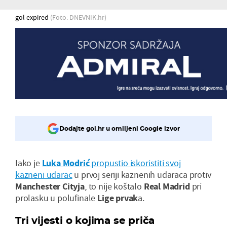
gol expired
(Foto: DNEVNIK.hr)
Dodajte gol.hr u omiljeni Google izvor
Iako je
Luka Modrić
propustio iskoristiti svoj
kazneni udarac
u prvoj seriji kaznenih udaraca protiv
Manchester Cityja
, to nije koštalo
Real Madrid
pri
prolasku u polufinale
Lige prvak
a.
Tri vijesti o kojima se priča