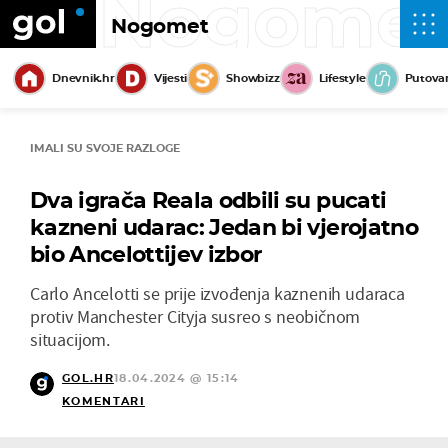
Nogome
Nogomet
Dnevnik.hr
Vijesti
Showbizz
Lifestyle
Putova
IMALI SU SVOJE RAZLOGE
Dva igrača Reala odbili su pucati
kazneni udarac: Jedan bi vjerojatno
bio Ancelottijev izbor
Carlo Ancelotti se prije izvođenja kaznenih udaraca
protiv Manchester Cityja susreo s neobičnom
situacijom.
GOL.HR
18.04.2024 @ 15:14
KOMENTARI