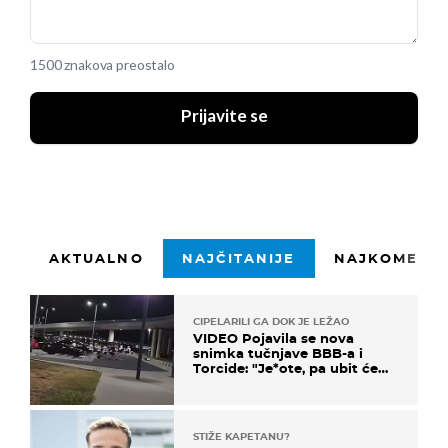
1500 znakova preostalo
Prijavite se
AKTUALNO
NAJČITANIJE
NAJKOMENTI
CIPELARILI GA DOK JE LEŽAO
VIDEO Pojavila se nova
snimka tučnjave BBB-a i
Torcide: "Je*ote, pa ubit će
ga!"
STIŽE KAPETANU?