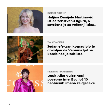
POPUT SIRENE
Haljina Danijele Martinović
ističe ženstvenu figuru, a
savršena je za večernji izlazak
na moru
ZA KONCERT
Jedan efektan komad bio je
dovoljan da Vannina ljetna
kombinacija zablista
RIJETKA I POSEBNA
Unuk Alke Vuice nosi
posebno ime: Evo još 10
neobičnih imena za dječake
TV