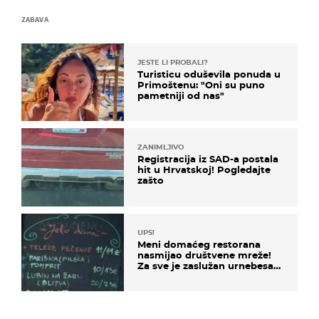
ZABAVA
JESTE LI PROBALI?
Turisticu oduševila ponuda u
Primoštenu: "Oni su puno
pametniji od nas"
ZANIMLJIVO
Registracija iz SAD-a postala
hit u Hrvatskoj! Pogledajte
zašto
UPS!
Meni domaćeg restorana
nasmijao društvene mreže!
Za sve je zaslužan urnebesan
naziv jela