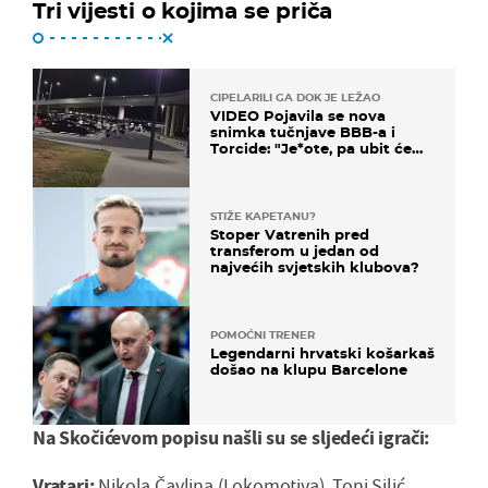
Tri vijesti o kojima se priča
CIPELARILI GA DOK JE LEŽAO
VIDEO Pojavila se nova
snimka tučnjave BBB-a i
Torcide: "Je*ote, pa ubit će
ga!"
STIŽE KAPETANU?
Stoper Vatrenih pred
transferom u jedan od
najvećih svjetskih klubova?
POMOĆNI TRENER
Legendarni hrvatski košarkaš
došao na klupu Barcelone
Na Skočićevom popisu našli su se sljedeći igrači:
Vratari:
Nikola Čavlina (Lokomotiva), Toni Silić