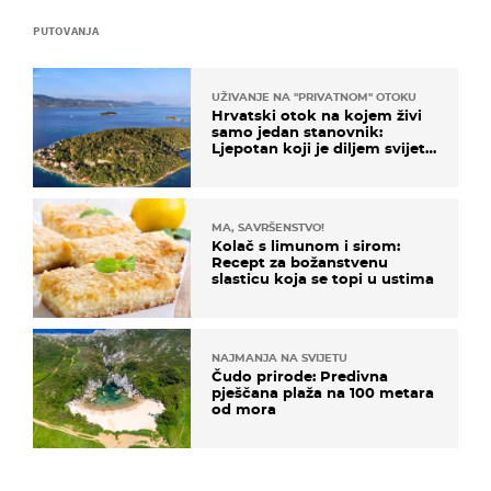
PUTOVANJA
UŽIVANJE NA "PRIVATNOM" OTOKU
Hrvatski otok na kojem živi
samo jedan stanovnik:
Ljepotan koji je diljem svijeta
poznat po svojem "bijelom
zlatu"
MA, SAVRŠENSTVO!
Kolač s limunom i sirom:
Recept za božanstvenu
slasticu koja se topi u ustima
NAJMANJA NA SVIJETU
Čudo prirode: Predivna
pješčana plaža na 100 metara
od mora