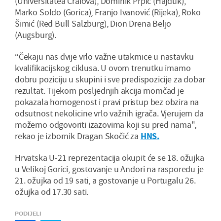
(Universitatea Craiova), Dominik Prpić (Hajduk),
Marko Soldo (Gorica), Franjo Ivanović (Rijeka), Roko
Šimić (Red Bull Salzburg), Dion Drena Beljo
(Augsburg).
“Čekaju nas dvije vrlo važne utakmice u nastavku
kvalifikacijskog ciklusa. U ovom trenutku imamo
dobru poziciju u skupini i sve predispozicije za dobar
rezultat. Tijekom posljednjih akcija momčad je
pokazala homogenost i pravi pristup bez obzira na
odsutnost nekolicine vrlo važnih igrača. Vjerujem da
možemo odgovoriti izazovima koji su pred nama",
rekao je izbornik Dragan Skočić za
HNS.
Hrvatska U-21 reprezentacija okupit će se 18. ožujka
u Velikoj Gorici, gostovanje u Andori na rasporedu je
21. ožujka od 19 sati, a gostovanje u Portugalu 26.
ožujka od 17.30 sati.
PODIJELI