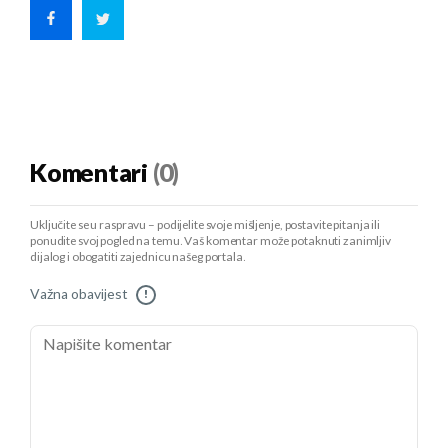
Komentari
(0)
Uključite se u raspravu – podijelite svoje mišljenje, postavite pitanja ili
ponudite svoj pogled na temu. Vaš komentar može potaknuti zanimljiv
dijalog i obogatiti zajednicu našeg portala.
Važna obavijest
!