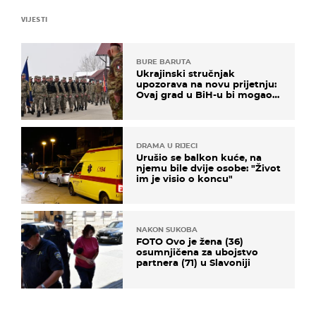
VIJESTI
BURE BARUTA
Ukrajinski stručnjak
upozorava na novu prijetnju:
Ovaj grad u BiH-u bi mogao
biti žarište
DRAMA U RIJECI
Urušio se balkon kuće, na
njemu bile dvije osobe: "Život
im je visio o koncu"
NAKON SUKOBA
FOTO Ovo je žena (36)
osumnjičena za ubojstvo
partnera (71) u Slavoniji