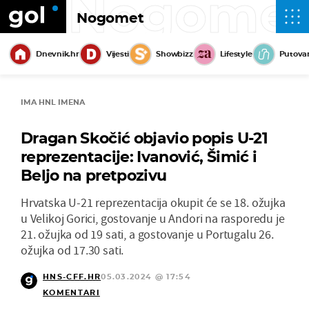
Nogome
Nogomet
Dnevnik.hr
Vijesti
Showbizz
Lifestyle
Putova
IMA HNL IMENA
Dragan Skočić objavio popis U-21
reprezentacije: Ivanović, Šimić i
Beljo na pretpozivu
Hrvatska U-21 reprezentacija okupit će se 18. ožujka
u Velikoj Gorici, gostovanje u Andori na rasporedu je
21. ožujka od 19 sati, a gostovanje u Portugalu 26.
ožujka od 17.30 sati.
HNS-CFF.HR
05.03.2024 @ 17:54
KOMENTARI