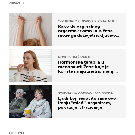
ZDRAVLJE
"VRHUNAC" ŽENSKOG SEKSUALNOG ISKUSTVA
Kako do vaginalnog
orgazma? Samo 18 % žena
može ga doživjeti isključivo
na ovaj način
NOVO ISTRAŽIVANJE
Hormonska terapija u
menopauzi: Žene koje je
koriste imaju znatno manji
rizik od ovoga
STUDIJA NA GOTOVO 1.900 OSOBA
Ljudi koji redovito rade ovo
imaju “mlađi” organizam,
pokazuje istraživanje
LIFESTYLE