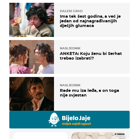
DALEKI GRAD
Ima tek šest godina, a već je
jedan od najnagrađivanijih
dječjih glumaca
NASLJEDNIK
ANKETA: Koju ženu bi Serhat
trebao izabrati?
NASLJEDNIK
Rade mu iza leđa, a on toga
nije svjestan