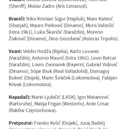
(Sheriff), Mislav Zadro (Aris Limassol).
Braniči:
Niko Kristian Sigur (Hajduk), Maro Katinić
(Sharjah), Mauro Perković (Dinamo), Moris Valinčić
(Istra 1961), Luka Škaričić (Varaždin), Moreno
Živković (Dinamo), Dino Grozdanić (Asteras Tripolis).
Vezni:
Veldin Hodža (Rijeka), Karlo Lusavec
(Varaždin), Antonio Maurić (Istra 1961), Leon Belcar
(Varaždin), Lovro Zvonarek (Bayern), Gabriel Vidović
(Dinamo), Stipe Biuk (Real Valladolid), Domagoj
Bukvić (Osijek), Marin Šotiček (Lokomotiva), Fabijan
Krivak (Lokomotiva).
Napadači:
Marin Ljubičić (LASK), Igor Matanović
(Karlsruhe), Matija Frigan (Westerlo), Ante Crnac
(Raków Częstochowa).
Pretpozivi:
Franko Kolić (Osijek), Juraj Badelj