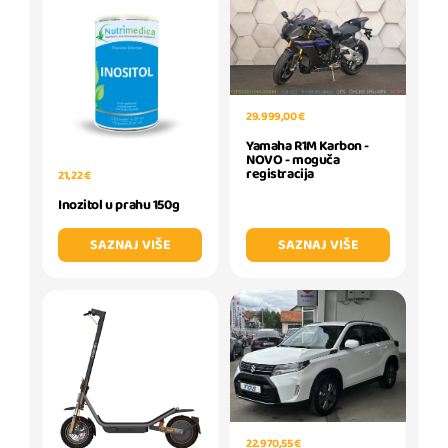
29.999,00 €
Yamaha R1M Karbon -
NOVO - moguča
registracija
21,22 €
Inozitol u prahu 150g
SAZNAJ VIŠE
SAZNAJ VIŠE
22.970,55 €