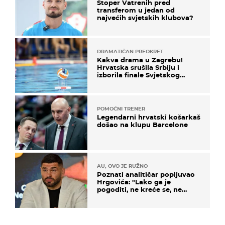
Stoper Vatrenih pred
transferom u jedan od
najvećih svjetskih klubova?
DRAMATIČAN PREOKRET
Kakva drama u Zagrebu!
Hrvatska srušila Srbiju i
izborila finale Svjetskog
prvenstva
POMOĆNI TRENER
Legendarni hrvatski košarkaš
došao na klupu Barcelone
AU, OVO JE RUŽNO
Poznati analitičar popljuvao
Hrgovića: "Lako ga je
pogoditi, ne kreće se, ne
koristi noge..."