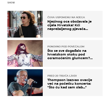
SHOW
ČUVA USPOMENU NA NJEGA
Njezinog oca obožavala je
cijela Hrvatska! Kći
neprežaljenog pjevača
projurila špicom na dva
kotača
PONOVNO POD POVEĆALOM
Što se sve događalo na
hrvatskom otoku pod
osramoćenim glumcem?
Bizarni prizori i danas
izazivaju nevjericu
PRED 20 TISUĆA LJUDI
Thompson izazvao ovacije
već na početku koncerta:
"Što ću kad sam slab..."