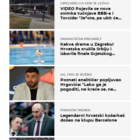
CIPELARILI GA DOK JE LEŽAO
VIDEO Pojavila se nova
snimka tučnjave BBB-a i
Torcide: "Je*ote, pa ubit će
ga!"
DRAMATIČAN PREOKRET
Kakva drama u Zagrebu!
Hrvatska srušila Srbiju i
izborila finale Svjetskog
prvenstva
AU, OVO JE RUŽNO
Poznati analitičar popljuvao
Hrgovića: "Lako ga je
pogoditi, ne kreće se, ne
koristi noge..."
POMOĆNI TRENER
Legendarni hrvatski košarkaš
došao na klupu Barcelone