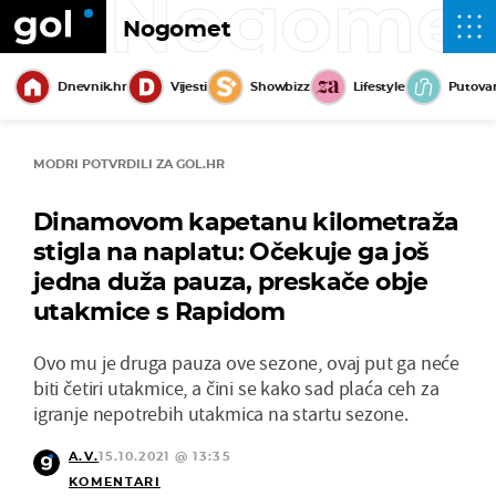
Nogome
Nogomet
Dnevnik.hr
Vijesti
Showbizz
Lifestyle
Putova
MODRI POTVRDILI ZA GOL.HR
Dinamovom kapetanu kilometraža
stigla na naplatu: Očekuje ga još
jedna duža pauza, preskače obje
utakmice s Rapidom
Ovo mu je druga pauza ove sezone, ovaj put ga neće
biti četiri utakmice, a čini se kako sad plaća ceh za
igranje nepotrebih utakmica na startu sezone.
A.V.
15.10.2021 @ 13:35
KOMENTARI