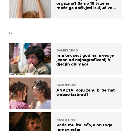
orgazma? Samo 18 % žena
može ga doživjeti isključivo
na ovaj način
TV
DALEKI GRAD
Ima tek šest godina, a već je
jedan od najnagrađivanijih
dječjih glumaca
NASLJEDNIK
ANKETA: Koju ženu bi Serhat
trebao izabrati?
NASLJEDNIK
Rade mu iza leđa, a on toga
nije svjestan