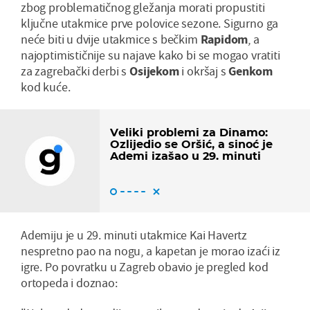
zbog problematičnog gležanja morati propustiti
ključne utakmice prve polovice sezone. Sigurno ga
neće biti u dvije utakmice s bečkim
Rapidom
, a
najoptimističnije su najave kako bi se mogao vratiti
za zagrebački derbi s
Osijekom
i okršaj s
Genkom
kod kuće.
Veliki problemi za Dinamo:
Ozlijedio se Oršić, a sinoć je
Ademi izašao u 29. minuti
Ademiju je u 29. minuti utakmice Kai Havertz
nespretno pao na nogu, a kapetan je morao izaći iz
igre. Po povratku u Zagreb obavio je pregled kod
ortopeda i doznao: