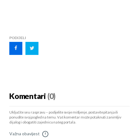
PODIJELI
Komentari
(0)
Uključite se u raspravu – podijelite svoje mišljenje, postavite pitanja ili
ponudite svoj pogled na temu. Vaš komentar može potaknuti zanimljiv
dijalog i obogatiti zajednicu našeg portala.
Važna obavijest
!