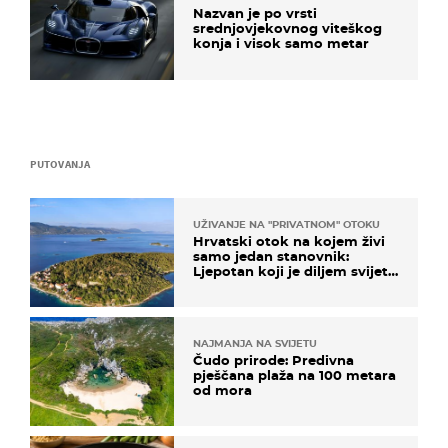
Nazvan je po vrsti
srednjovjekovnog viteškog
konja i visok samo metar
PUTOVANJA
UŽIVANJE NA "PRIVATNOM" OTOKU
Hrvatski otok na kojem živi
samo jedan stanovnik:
Ljepotan koji je diljem svijeta
poznat po svojem "bijelom
zlatu"
NAJMANJA NA SVIJETU
Čudo prirode: Predivna
pješčana plaža na 100 metara
od mora