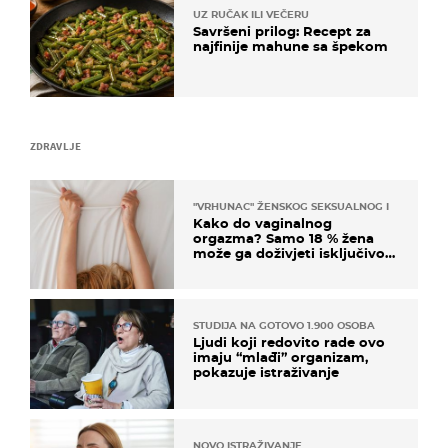
UZ RUČAK ILI VEČERU
Savršeni prilog: Recept za
najfinije mahune sa špekom
ZDRAVLJE
"VRHUNAC" ŽENSKOG SEKSUALNOG ISKUSTVA
Kako do vaginalnog
orgazma? Samo 18 % žena
može ga doživjeti isključivo
na ovaj način
STUDIJA NA GOTOVO 1.900 OSOBA
Ljudi koji redovito rade ovo
imaju “mlađi” organizam,
pokazuje istraživanje
NOVO ISTRAŽIVANJE