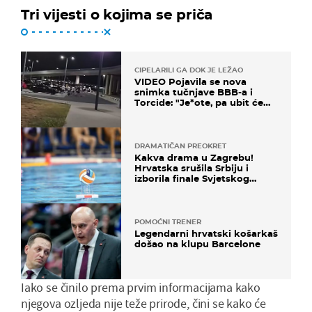
Tri vijesti o kojima se priča
CIPELARILI GA DOK JE LEŽAO
VIDEO Pojavila se nova
snimka tučnjave BBB-a i
Torcide: "Je*ote, pa ubit će
ga!"
DRAMATIČAN PREOKRET
Kakva drama u Zagrebu!
Hrvatska srušila Srbiju i
izborila finale Svjetskog
prvenstva
POMOĆNI TRENER
Legendarni hrvatski košarkaš
došao na klupu Barcelone
Iako se činilo prema prvim informacijama kako
njegova ozljeda nije teže prirode, čini se kako će