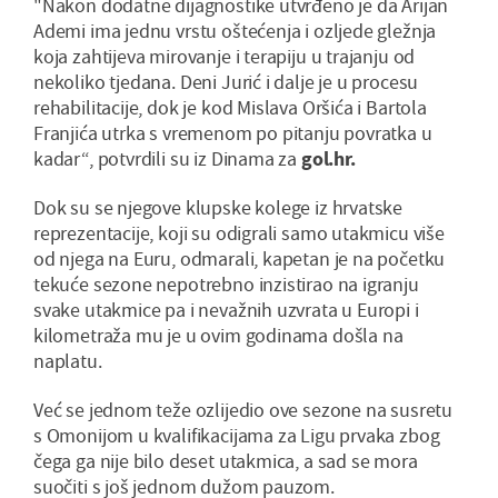
"Nakon dodatne dijagnostike utvrđeno je da Arijan
Ademi ima jednu vrstu oštećenja i ozljede gležnja
koja zahtijeva mirovanje i terapiju u trajanju od
nekoliko tjedana. Deni Jurić i dalje je u procesu
rehabilitacije, dok je kod Mislava Oršića i Bartola
Franjića utrka s vremenom po pitanju povratka u
kadar“, potvrdili su iz Dinama za
gol.hr.
Dok su se njegove klupske kolege iz hrvatske
reprezentacije, koji su odigrali samo utakmicu više
od njega na Euru, odmarali, kapetan je na početku
tekuće sezone nepotrebno inzistirao na igranju
svake utakmice pa i nevažnih uzvrata u Europi i
kilometraža mu je u ovim godinama došla na
naplatu.
Već se jednom teže ozlijedio ove sezone na susretu
s Omonijom u kvalifikacijama za Ligu prvaka zbog
čega ga nije bilo deset utakmica, a sad se mora
suočiti s još jednom dužom pauzom.