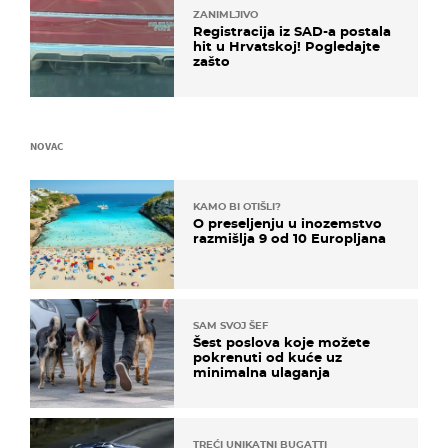
ZANIMLJIVO
Registracija iz SAD-a postala
hit u Hrvatskoj! Pogledajte
zašto
NOVAC
KAMO BI OTIŠLI?
O preseljenju u inozemstvo
razmišlja 9 od 10 Europljana
SAM SVOJ ŠEF
Šest poslova koje možete
pokrenuti od kuće uz
minimalna ulaganja
TREĆI UNIKATNI BUGATTI