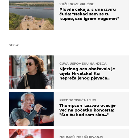
STIŽU NOVE VRUĆINE
Plovila čekaju, s dna izviru
čuda: "Nekad sam se tu
kupao, sad igram nogomet"
SHOW
ČUVA USPOMENU NA NJEGA
Njezinog oca obožavala je
cijela Hrvatska! Kći
neprežaljenog pjevača
projurila špicom na dva
kotača
PRED 20 TISUĆA LJUDI
Thompson izazvao ovacije
već na početku koncerta:
"Što ću kad sam slab..."
NADMAŠENA OČEKIVANJA