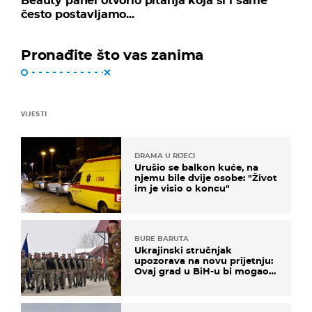
Beauty panel otvorio pitanja koja si i same
često postavljamo...
Pronađite što vas zanima
VIJESTI
DRAMA U RIJECI
Urušio se balkon kuće, na
njemu bile dvije osobe: "Život
im je visio o koncu"
BURE BARUTA
Ukrajinski stručnjak
upozorava na novu prijetnju:
Ovaj grad u BiH-u bi mogao
biti žarište