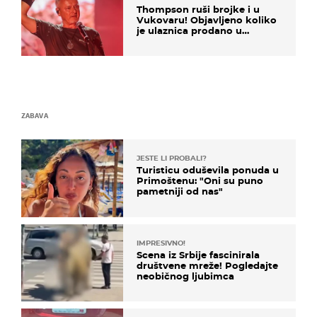
Thompson ruši brojke i u
Vukovaru! Objavljeno koliko
je ulaznica prodano u
kratkom vremenu
ZABAVA
JESTE LI PROBALI?
Turisticu oduševila ponuda u
Primoštenu: "Oni su puno
pametniji od nas"
IMPRESIVNO!
Scena iz Srbije fascinirala
društvene mreže! Pogledajte
neobičnog ljubimca