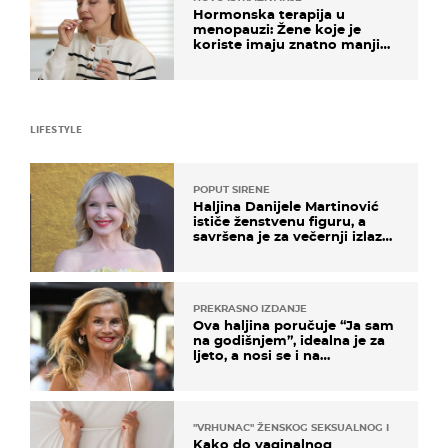
Hormonska terapija u
menopauzi: Žene koje je
koriste imaju znatno manji
rizik od ovoga
LIFESTYLE
POPUT SIRENE
Haljina Danijele Martinović
ističe ženstvenu figuru, a
savršena je za večernji izlazak
na moru
PREKRASNO IZDANJE
Ova haljina poručuje “Ja sam
na godišnjem”, idealna je za
ljeto, a nosi se i na
zagrebačkoj špici
"VRHUNAC" ŽENSKOG SEKSUALNOG ISKUSTVA
Kako do vaginalnog