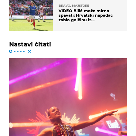
BRAVO, MAJSTORE
VIDEO Bilić može mirno
spavati: Hrvatski napadač
zabio golčinu iz
dalekometnog voleja, ali je
ispao iz Carabao Cupa
Nastavi čitati