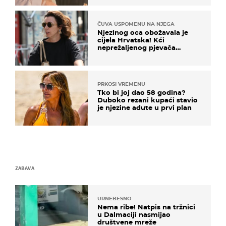
ČUVA USPOMENU NA NJEGA
Njezinog oca obožavala je
cijela Hrvatska! Kći
neprežaljenog pjevača
projurila špicom na dva
kotača
PRKOSI VREMENU
Tko bi joj dao 58 godina?
Duboko rezani kupaći stavio
je njezine adute u prvi plan
ZABAVA
URNEBESNO
Nema ribe! Natpis na tržnici
u Dalmaciji nasmijao
društvene mreže