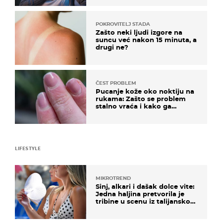
POKROVITELJ STADA
Zašto neki ljudi izgore na
suncu već nakon 15 minuta, a
drugi ne?
ČEST PROBLEM
Pucanje kože oko noktiju na
rukama: Zašto se problem
stalno vraća i kako ga
zaustaviti?
LIFESTYLE
MIKROTREND
Sinj, alkari i dašak dolce vite:
Jedna haljina pretvorila je
tribine u scenu iz talijanskog
filma