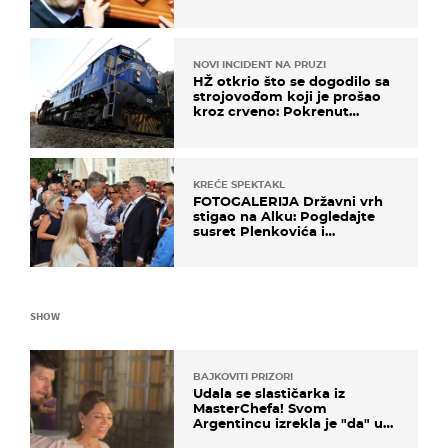
izručenje naručili posebno
vozilo
NOVI INCIDENT NA PRUZI
HŽ otkrio što se dogodilo sa
strojovođom koji je prošao
kroz crveno: Pokrenut
inspekcijski nadzor
KREĆE SPEKTAKL
FOTOGALERIJA Državni vrh
stigao na Alku: Pogledajte
susret Plenkovića i
Milanovića
SHOW
BAJKOVITI PRIZORI
Udala se slastičarka iz
MasterChefa! Svom
Argentincu izrekla je "da" u
rodnoj Hercegovini