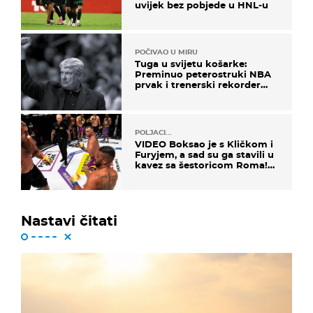
uvijek bez pobjede u HNL-u
POČIVAO U MIRU
Tuga u svijetu košarke:
Preminuo peterostruki NBA
prvak i trenerski rekorder
lige
POLJACI...
VIDEO Boksao je s Kličkom i
Furyjem, a sad su ga stavili u
kavez sa šestoricom Roma!
Pogledajte kako je završilo
Nastavi čitati