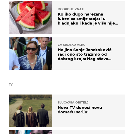
DOBRO JE ZNATI
Koliko dugo narezana
lubenica smije stajati u
hladnjaku i kada je više nije
sigurno jesti?
ZA SINJSKU ALKU
Haljina Sonje Jandroković
radi ono što tražimo od
dobrog kroja: Naglašava
struk, a sada je i na sniženju
TV
SLUČAJNA OBITELJ
Nova TV donosi novu
domaću seriju!