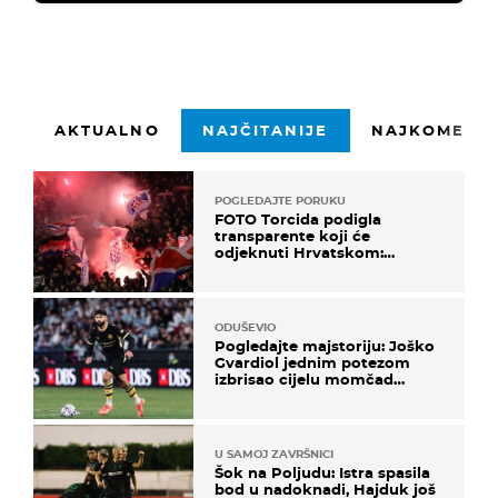
AKTUALNO
NAJČITANIJE
NAJKOMENTI
POGLEDAJTE PORUKU
FOTO Torcida podigla
transparente koji će
odjeknuti Hrvatskom:
Prozvali "moralne vertikale"
ODUŠEVIO
Pogledajte majstoriju: Joško
Gvardiol jednim potezom
izbrisao cijelu momčad
Atletica
U SAMOJ ZAVRŠNICI
Šok na Poljudu: Istra spasila
bod u nadoknadi, Hajduk još