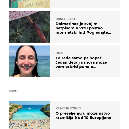
URNEBESNO
Dalmatinac je svojim
natpisom u vrtu postao
internetski hit! Pogledajte
što je napisao
HMM…
To rade samo psihopati:
Jedan detalj s mora može
vam otkriti puno o
prijateljima
NOVAC
KAMO BI OTIŠLI?
O preseljenju u inozemstvo
razmišlja 9 od 10 Europljana