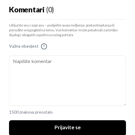
Komentari
(0)
Uključite se u raspravu – podijelite svoje mišljenje, postavite pitanja ili
ponudite svoj pogled na temu. Vaš komentar može potaknuti zanimljiv
dijalog i obogatiti zajednicu našeg portala.
Važna obavijest
!
1500 znakova preostalo
Prijavite se