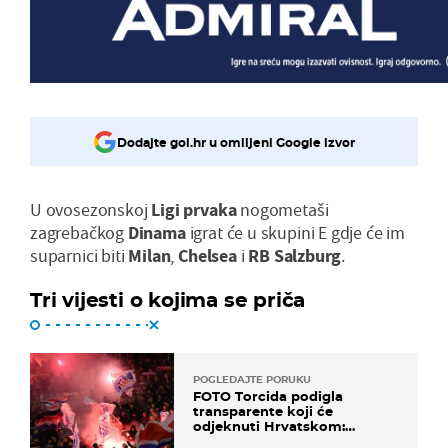
Dodajte gol.hr u omiljeni Google izvor
U ovosezonskoj
Ligi prvaka
nogometaši
zagrebačkog
Dinama
igrat će u skupini E gdje će im
suparnici biti
Milan
,
Chelsea
i
RB Salzburg
.
Tri vijesti o kojima se priča
POGLEDAJTE PORUKU
FOTO Torcida podigla
transparente koji će
odjeknuti Hrvatskom:
Prozvali "moralne vertikale"