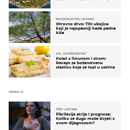
poznat po svojem "bijelom
zlatu"
NEVJEROJATNO OPASNO
Otrovno drvo: Tihi ubojica
koji je najopasniji kada padne
kiša
MA, SAVRŠENSTVO!
Kolač s limunom i sirom:
Recept za božanstvenu
slasticu koja se topi u ustima
ZDRAVLJE
PIŠE LIJEČNIK
Fibrilacija atrija i prognoza:
Koliko se dugo može živjeti s
ovom dijagnozom?