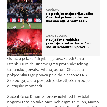
ODUŠEVIO
Pogledajte majstoriju: Joško
Gvardiol jednim potezom
izbrisao cijelu momčad
Atletica
JASNO I GLASNO
Navijačima Hajduka
prekipjelo nakon Istre: Evo
što su skandirali upravi i
predsjedniku Biliću
Odlučio je tako ždrijeb Lige prvaka održan u
Istanbulu te će Dinamo igrati protiv aktualnog
talijanskog prvaka Milana, potom Chelseaja,
pobjednika Lige prvaka prije dvije sezone i RB
Salzburga, cijelo posljednje desetljeće najbolje
austrijske momčadi.
Sučelit će se Dinamo i protiv nekih od hrvatskih
nogometaša pa tako Ante Rebić igra za Milan, Mateo