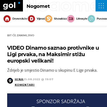
Nogome
Nogomet
Dnevnik.hr
Vijesti
Showbizz
Lifestyle
Putova
BIT ĆE ZANIMLJIVO
VIDEO Dinamo saznao protivnike u
Ligi prvaka, na Maksimir stižu
europski velikani!
Ždrijeb je smjestio Dinamo u skupinu E Lige prvaka.
HINA
25.08.2022 @ 19:07
KOMENTARI