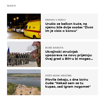
VIJESTI
DRAMA U RIJECI
Urušio se balkon kuće, na
njemu bile dvije osobe: "Život
im je visio o koncu"
BURE BARUTA
Ukrajinski stručnjak
upozorava na novu prijetnju:
Ovaj grad u BiH-u bi mogao
biti žarište
STIŽU NOVE VRUĆINE
Plovila čekaju, s dna izviru
čuda: "Nekad sam se tu
kupao, sad igram nogomet"