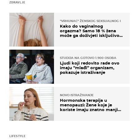
ZDRAVLJE
"VRHUNAC" ŽENSKOG SEKSUALNOG ISKUSTVA
Kako do vaginalnog
orgazma? Samo 18 % žena
može ga doživjeti isključivo
na ovaj način
STUDIJA NA GOTOVO 1.900 OSOBA
Ljudi koji redovito rade ovo
imaju “mlađi” organizam,
pokazuje istraživanje
NOVO ISTRAŽIVANJE
Hormonska terapija u
menopauzi: Žene koje je
koriste imaju znatno manji
rizik od ovoga
LIFESTYLE