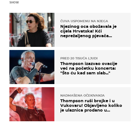
SHOW
ČUVA USPOMENU NA NJEGA
Njezinog oca obožavala je
cijela Hrvatska! Kći
neprežaljenog pjevača
projurila špicom na dva
kotača
PRED 20 TISUĆA LJUDI
Thompson izazvao ovacije
već na početku koncerta:
"Što ću kad sam slab..."
NADMAŠENA OČEKIVANJA
Thompson ruši brojke i u
Vukovaru! Objavljeno koliko
je ulaznica prodano u
kratkom vremenu