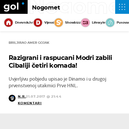
Nogome
Nogomet
Dnevnik.hr
Vijesti
Showbizz
Lifestyle
Putova
BRILJIRAO AMER GOJAK
Razigrani i raspucani Modri zabili
Cibaliji četiri komada!
Uvjerljivu pobjedu upisao je Dinamo i u drugoj
prvenstvenoj utakmici Prve HNL.
N.R.
21.07.2017 @ 21:44
KOMENTARI