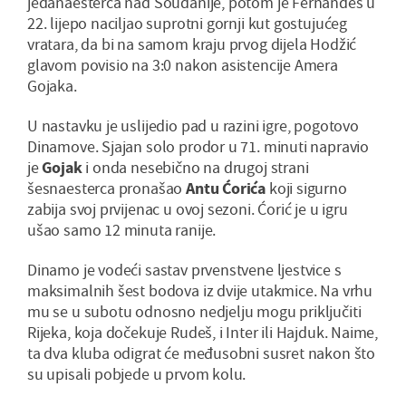
jedanaesterca nad Soudanije, potom je Fernandes u
22. lijepo naciljao suprotni gornji kut gostujućeg
vratara, da bi na samom kraju prvog dijela Hodžić
glavom povisio na 3:0 nakon asistencije Amera
Gojaka.
U nastavku je uslijedio pad u razini igre, pogotovo
Dinamove. Sjajan solo prodor u 71. minuti napravio
je
Gojak
i onda nesebično na drugoj strani
šesnaesterca pronašao
Antu Ćorića
koji sigurno
zabija svoj prvijenac u ovoj sezoni. Ćorić je u igru
ušao samo 12 minuta ranije.
Dinamo je vodeći sastav prvenstvene ljestvice s
maksimalnih šest bodova iz dvije utakmice. Na vrhu
mu se u subotu odnosno nedjelju mogu priključiti
Rijeka, koja dočekuje Rudeš, i Inter ili Hajduk. Naime,
ta dva kluba odigrat će međusobni susret nakon što
su upisali pobjede u prvom kolu.