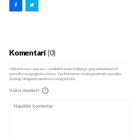
Komentari
(0)
Uključite se u raspravu – podijelite svoje mišljenje, postavite pitanja ili
ponudite svoj pogled na temu. Vaš komentar može potaknuti zanimljiv
dijalog i obogatiti zajednicu našeg portala.
Važna obavijest
!