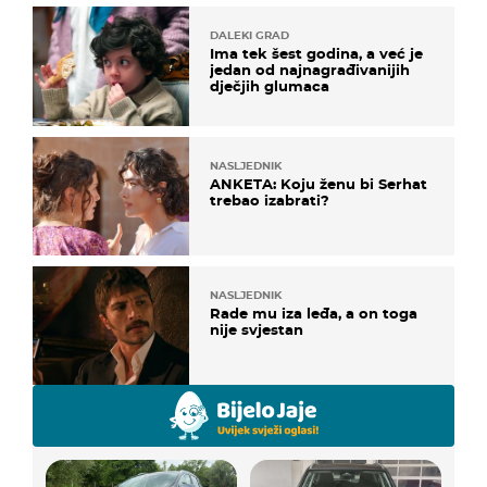
DALEKI GRAD
Ima tek šest godina, a već je
jedan od najnagrađivanijih
dječjih glumaca
NASLJEDNIK
ANKETA: Koju ženu bi Serhat
trebao izabrati?
NASLJEDNIK
Rade mu iza leđa, a on toga
nije svjestan