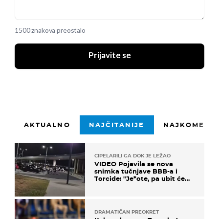
1500 znakova preostalo
Prijavite se
AKTUALNO
NAJČITANIJE
NAJKOMENTI
CIPELARILI GA DOK JE LEŽAO
VIDEO Pojavila se nova
snimka tučnjave BBB-a i
Torcide: "Je*ote, pa ubit će
ga!"
DRAMATIČAN PREOKRET