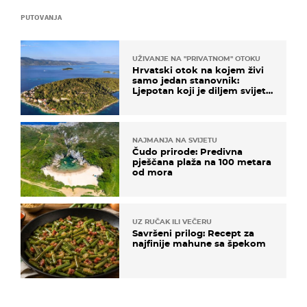
PUTOVANJA
UŽIVANJE NA "PRIVATNOM" OTOKU
Hrvatski otok na kojem živi
samo jedan stanovnik:
Ljepotan koji je diljem svijeta
poznat po svojem "bijelom
zlatu"
NAJMANJA NA SVIJETU
Čudo prirode: Predivna
pješčana plaža na 100 metara
od mora
UZ RUČAK ILI VEČERU
Savršeni prilog: Recept za
najfinije mahune sa špekom