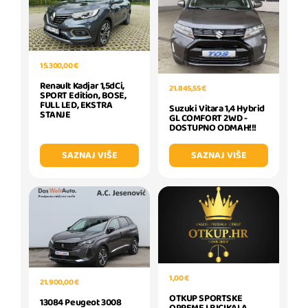
15.300,00 €
Renault Kadjar 1,5dCi,
21.845,55 €
SPORT Edition, BOSE,
FULL LED, EKSTRA
Suzuki Vitara 1,4 Hybrid
STANJE
GL COMFORT 2WD -
DOSTUPNO ODMAH!!!
SAZNAJ VIŠE
SAZNAJ VIŠE
1,00 €
21.900,00 €
OTKUP SPORTSKE
13084 Peugeot 3008
OPREME I BICIKALA