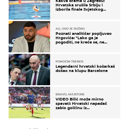
Kakva drama u Zagrebu!
Hrvatska srušila Srbiju i
izborila finale Svjetskog
prvenstva
AU, OVO JE RUŽNO
Poznati analitičar popljuvao
Hrgovića: "Lako ga je
pogoditi, ne kreće se, ne
koristi noge..."
POMOĆNI TRENER
Legendarni hrvatski košarkaš
došao na klupu Barcelone
BRAVO, MAJSTORE
VIDEO Bilić može mirno
spavati: Hrvatski napadač
zabio golčinu iz
dalekometnog voleja, ali je
ispao iz Carabao Cupa