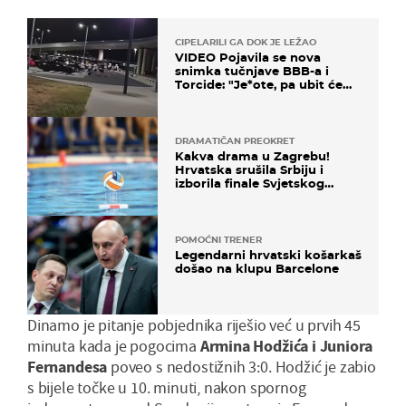
CIPELARILI GA DOK JE LEŽAO
VIDEO Pojavila se nova
snimka tučnjave BBB-a i
Torcide: "Je*ote, pa ubit će
ga!"
DRAMATIČAN PREOKRET
Kakva drama u Zagrebu!
Hrvatska srušila Srbiju i
izborila finale Svjetskog
prvenstva
POMOĆNI TRENER
Legendarni hrvatski košarkaš
došao na klupu Barcelone
Dinamo je pitanje pobjednika riješio već u prvih 45
minuta kada je pogocima
Armina Hodžića i Juniora
Fernandesa
poveo s nedostižnih 3:0. Hodžić je zabio
s bijele točke u 10. minuti, nakon spornog