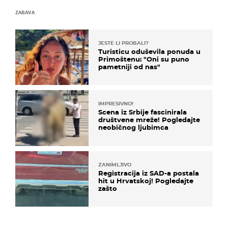
ZABAVA
JESTE LI PROBALI?
Turisticu oduševila ponuda u
Primoštenu: "Oni su puno
pametniji od nas"
IMPRESIVNO!
Scena iz Srbije fascinirala
društvene mreže! Pogledajte
neobičnog ljubimca
ZANIMLJIVO
Registracija iz SAD-a postala
hit u Hrvatskoj! Pogledajte
zašto