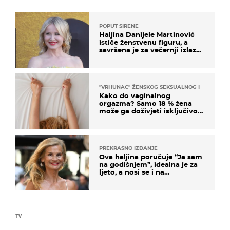
POPUT SIRENE
Haljina Danijele Martinović
ističe ženstvenu figuru, a
savršena je za večernji izlazak
na moru
"VRHUNAC" ŽENSKOG SEKSUALNOG ISKUSTVA
Kako do vaginalnog
orgazma? Samo 18 % žena
može ga doživjeti isključivo
na ovaj način
PREKRASNO IZDANJE
Ova haljina poručuje “Ja sam
na godišnjem”, idealna je za
ljeto, a nosi se i na
zagrebačkoj špici
TV