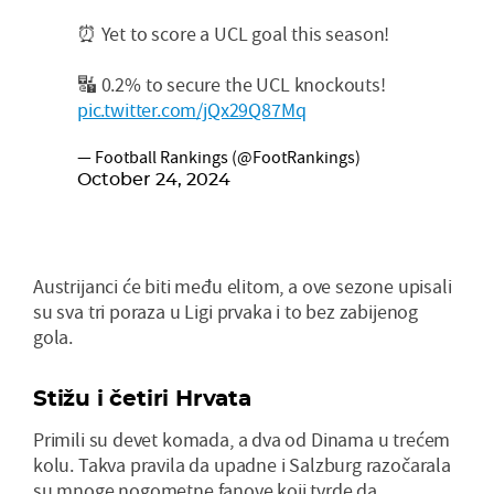
⏰ Yet to score a UCL goal this season!
🔣 0.2% to secure the UCL knockouts!
pic.twitter.com/jQx29Q87Mq
— Football Rankings (@FootRankings)
October 24, 2024
Austrijanci će biti među elitom, a ove sezone upisali
su sva tri poraza u Ligi prvaka i to bez zabijenog
gola.
Stižu i četiri Hrvata
Primili su devet komada, a dva od Dinama u trećem
kolu. Takva pravila da upadne i Salzburg razočarala
su mnoge nogometne fanove koji tvrde da