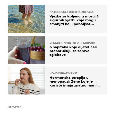
NAJSIGURNIJI OBLIK REKREACIJE
Vježbe za koljeno u moru: 5
sigurnih vježbi koje mogu
smanjiti bol i poboljšati
pokretljivost
VRIJEDI IH UVRSTITI U PREHRANU
6 napitaka koje dijetetičari
preporučuju za zdrave
zglobove
NOVO ISTRAŽIVANJE
Hormonska terapija u
menopauzi: Žene koje je
koriste imaju znatno manji
rizik od ovoga
LIFESTYLE