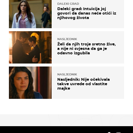
DALEKI GRAD
Daleki grad: Intuicija joj
govori da danas neće otići iz
njihovog života
NASLJEDNIK
Želi da njih troje sretno žive,
a nije ni svjesna da ga je
odavno izgubila
NASLJEDNIK
Nasljednik: Nije očekivala
takve uvrede od vlastite
majke