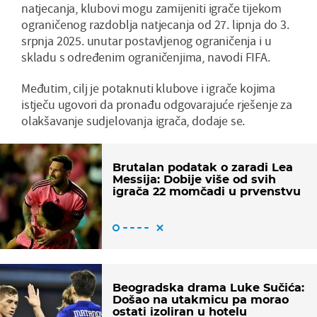
natjecanja, klubovi mogu zamijeniti igrače tijekom
ograničenog razdoblja natjecanja od 27. lipnja do 3.
srpnja 2025. unutar postavljenog ograničenja i u
skladu s određenim ograničenjima, navodi FIFA.
Međutim, cilj je potaknuti klubove i igrače kojima
istječu ugovori da pronađu odgovarajuće rješenje za
olakšavanje sudjelovanja igrača, dodaje se.
Brutalan podatak o zaradi Lea
Messija: Dobije više od svih
igrača 22 momčadi u prvenstvu
Beogradska drama Luke Sučića:
Došao na utakmicu pa morao
ostati izoliran u hotelu