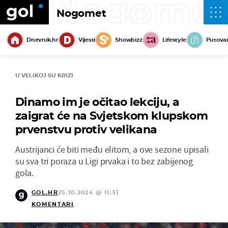
Nogome
Nogomet
Dnevnik.hr
Vijesti
Showbizz
Lifestyle
Putova
U VELIKOJ SU KRIZI
Dinamo im je očitao lekciju, a
zaigrat će na Svjetskom klupskom
prvenstvu protiv velikana
Austrijanci će biti među elitom, a ove sezone upisali
su sva tri poraza u Ligi prvaka i to bez zabijenog
gola.
GOL.HR
25.10.2024 @ 11:31
KOMENTARI