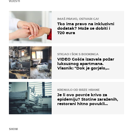
VIJESTI
IMAŠ PRAVO, OSTVARI GA!
Tko ima pravo na inkluzivni
dodatak? Može se dobiti i
720 eura
STIGAO I ŠOK S BOOKINGA
VIDEO Gošća izazvala požar
luksuznog apartmana.
Vlasnik: "Dok je gorjelo,
smijali su se, pili i pokazivali
mi srednji prst"
KRENULO OD BRZE HRANE
Je li ovo povrće krivo za
epidemiju? Stotine zaraženih,
restorani hitno povukli
proizvod
SHOW