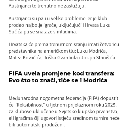
Austrijanci to trenutno ne zaslužuju.
Austrijanci su pali u velike probleme jer je klub
prodao najbolje igrače, uključujući i Hrvata Luku
Sučića pa se snalaze s mladima.
Hrvatska će prema trenutnom stanju imati četvoricu
predstavnika na američkom tlu: Luku Modrića,
Matea Kovačića, Joška Gvardiola i Josipa Stanišića.
FIFA uvela promjene kod transfera:
Evo što to znači, tiče se i Modrića
Međunarodna nogometna federacija (FIFA) dopustit
će ''fleksibilnost'' u ljetnom prijelaznom roku 2025.
za klubove uključene u Svjetsko klupsko prvenstvo,
ali igračima čiji ugovori istječu sredinom turnira neće
biti automatski produženi.