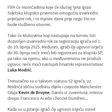
FIFA će momčadima koje će idućeg ljeta igrati
Svjetsko klupsko prvenstvo omogućiti izvanredni
prijelazni rok, i to mjesec dana prije nego što on
bude službeno otvoren.
Tako će klubovima koji nastupaju na turniru biti
dozvoljen izvanredni rok za registraciju igrača od 1.
do 10. lipnja 2025. Međutim, igrači čiji ugovori istječu
do 30. lipnja neće moći biti registrirani za klupski SP,
pa tako na njemu, ako u međuvremenu ne produži
ugovor, neće moći nastupiti hrvatski reprezentativac
Luka Modrić.
Trenutačno su u takvom statusu 52 igrača, uz
Modrića sličnu sudbinu dijele i zvijezda Manchester
Cityja
Kevin de Bruyne
, Danilo iz Juventusa, Interov
dvojac Francesco Acerbi i Denzel Dumfries...
Kada su u pitanju igrači čiji ugovori istječu usred