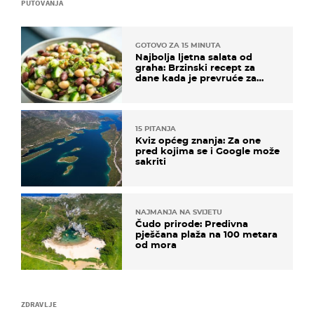
PUTOVANJA
GOTOVO ZA 15 MINUTA
Najbolja ljetna salata od
graha: Brzinski recept za
dane kada je prevruće za
kuhanje
15 PITANJA
Kviz općeg znanja: Za one
pred kojima se i Google može
sakriti
NAJMANJA NA SVIJETU
Čudo prirode: Predivna
pješčana plaža na 100 metara
od mora
ZDRAVLJE