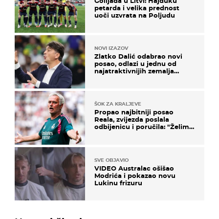
Golijada u Litvi: Hajduku
petarda i velika prednost
uoči uzvrata na Poljudu
NOVI IZAZOV
Zlatko Dalić odabrao novi
posao, odlazi u jednu od
najatraktivnijih zemalja
svijeta
ŠOK ZA KRALJEVE
Propao najbitniji posao
Reala, zvijezda poslala
odbijenicu i poručila: "Želim
u Barcelonu"
SVE OBJAVIO
VIDEO Australac ošišao
Modrića i pokazao novu
Lukinu frizuru