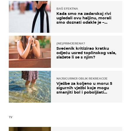
BAŠ EFEKTNA
Kada smo na zadarskoj rivi
ugledali ovu haljinu, morali
smo doznati odakle je –
košta samo 18 eura
(NE)PRIMJERENA?
Svećenik kritizirao kratku
odjeću usred toplinskog vala,
slažete li se s njim?
NAJSIGURNIJI OBLIK REKREACIJE
Vježbe za koljeno u moru: 5
sigurnih vježbi koje mogu
smanjiti bol i poboljšati
pokretljivost
TV