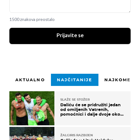
1500 znakova preostalo
Prijavite se
AKTUALNO
NAJČITANIJE
NAJKOMENTI
SLAŽE SE STOŽER
Daliću će se pridružiti jedan
od omiljenih Vatrenih,
pomoćnici i dalje dvoje oko
ponude
ŽALGIRIS RAZBIJEN