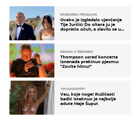
RASKOŠNA PROSLAVA
Ovako je izgledalo vjenčanje
Tije Jurčić: Do oltara ju je
dopratio očuh, a slavilo se uz
Olivera i Rozgu
DRAMA U ŠIBENIKU
Thompson usred koncerta
iznenada prekinuo pjesmu:
"Zovite hitnu!"
"UUUUUUFFFF"
Vau, koje noge! Ružičasti
badić istaknuo je najbolje
adute Maje Šuput