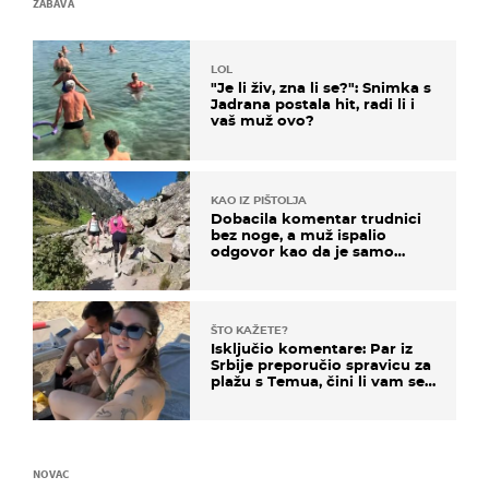
ZABAVA
LOL
"Je li živ, zna li se?": Snimka s
Jadrana postala hit, radi li i
vaš muž ovo?
KAO IZ PIŠTOLJA
Dobacila komentar trudnici
bez noge, a muž ispalio
odgovor kao da je samo
čekao…
ŠTO KAŽETE?
Isključio komentare: Par iz
Srbije preporučio spravicu za
plažu s Temua, čini li vam se
ovo sigurnim?
NOVAC