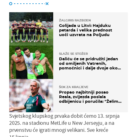
ŽALGIRIS RAZBIJEN
Golijada u Litvi: Hajduku
petarda i velika prednost
uoči uzvrata na Poljudu
SLAŽE SE STOŽER
Daliću će se pridružiti jedan
od omiljenih Vatrenih,
pomoćnici i dalje dvoje oko
ponude
ŠOK ZA KRALJEVE
Propao najbitniji posao
Reala, zvijezda poslala
odbijenicu i poručila: "Želim
u Barcelonu"
Svjetskog klupskog prvaka dobit ćemo 13. srpnja
2025. na stadionu MetLife u New Jerseyju, a na
prvenstvu će igrati mnogi velikani. Sve kreće
15.lipnja.