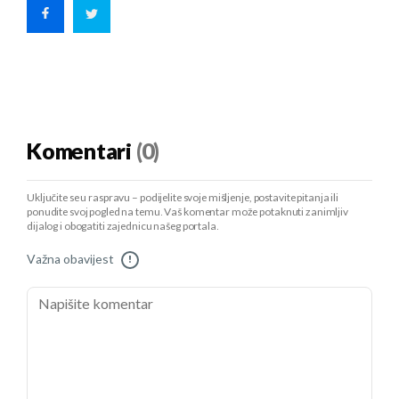
Komentari
(0)
Uključite se u raspravu – podijelite svoje mišljenje, postavite pitanja ili
ponudite svoj pogled na temu. Vaš komentar može potaknuti zanimljiv
dijalog i obogatiti zajednicu našeg portala.
Važna obavijest
!