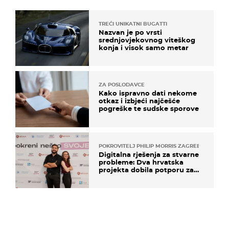
TREĆI UNIKATNI BUGATTI
Nazvan je po vrsti
srednjovjekovnog viteškog
konja i visok samo metar
ZA POSLODAVCE
Kako ispravno dati nekome
otkaz i izbjeći najčešće
pogreške te sudske sporove
POKROVITELJ PHILIP MORRIS ZAGREB
Digitalna rješenja za stvarne
probleme: Dva hrvatska
projekta dobila potporu za
razvoj