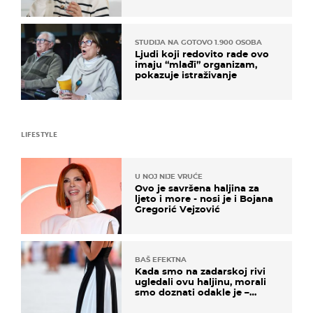
rizik od ovoga
STUDIJA NA GOTOVO 1.900 OSOBA
Ljudi koji redovito rade ovo
imaju “mlađi” organizam,
pokazuje istraživanje
LIFESTYLE
U NOJ NIJE VRUĆE
Ovo je savršena haljina za
ljeto i more - nosi je i Bojana
Gregorić Vejzović
BAŠ EFEKTNA
Kada smo na zadarskoj rivi
ugledali ovu haljinu, morali
smo doznati odakle je –
košta samo 18 eura