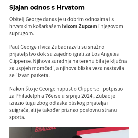
Sjajan odnos s Hrvatom
Obitelj George danas je u dobrim odnosima i s
hrvatskim košarkašem
Ivicom Zupcem
i njegovom
suprugom.
Paul George i Ivica Zubac razvili su snažno
prijateljstvo dok su zajedno igrali za Los Angeles
Clipperse. Njihova suradnja na terenu bila je ključna
za uspjeh momčadi, a njihova bliska veza nastavila
se i izvan parketa.
Nakon što je George napustio Clipperse i potpisao
za Philadelphia 76erse u srpnju 2024., Zubac je
izrazio tugu zbog odlaska bliskog prijatelja i
suigrača, ali je također priznao poslovnu stranu
sporta.