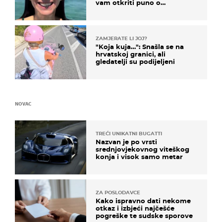
vam otkriti puno o
prijateljima
ZAMJERATE LI JOJ?
"Koja kuja…": Snašla se na
hrvatskoj granici, ali
gledatelji su podijeljeni
NOVAC
TREĆI UNIKATNI BUGATTI
Nazvan je po vrsti
srednjovjekovnog viteškog
konja i visok samo metar
ZA POSLODAVCE
Kako ispravno dati nekome
otkaz i izbjeći najčešće
pogreške te sudske sporove