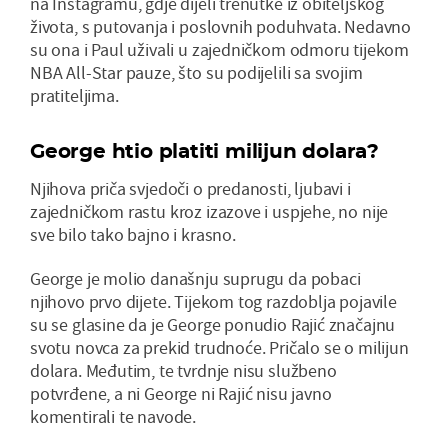
na Instagramu, gdje dijeli trenutke iz obiteljskog
života, s putovanja i poslovnih poduhvata. Nedavno
su ona i Paul uživali u zajedničkom odmoru tijekom
NBA All-Star pauze, što su podijelili sa svojim
pratiteljima.
George htio platiti milijun dolara?
Njihova priča svjedoči o predanosti, ljubavi i
zajedničkom rastu kroz izazove i uspjehe, no nije
sve bilo tako bajno i krasno.
George je molio današnju suprugu da pobaci
njihovo prvo dijete. Tijekom tog razdoblja pojavile
su se glasine da je George ponudio Rajić značajnu
svotu novca za prekid trudnoće. Pričalo se o milijun
dolara. Međutim, te tvrdnje nisu službeno
potvrđene, a ni George ni Rajić nisu javno
komentirali te navode.