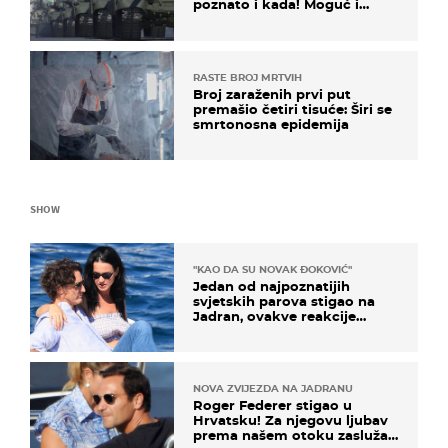
poznato i kada! Moguć i
kopneni upad u članicu
NATO-a
RASTE BROJ MRTVIH
Broj zaraženih prvi put
premašio četiri tisuće: Širi se
smrtonosna epidemija
SHOW
"KAO DA SU NOVAK ĐOKOVIĆ"
Jedan od najpoznatijih
svjetskih parova stigao na
Jadran, ovakve reakcije
vjerojatno nisu očekivali
NOVA ZVIJEZDA NA JADRANU
Roger Federer stigao u
Hrvatsku! Za njegovu ljubav
prema našem otoku zaslužan