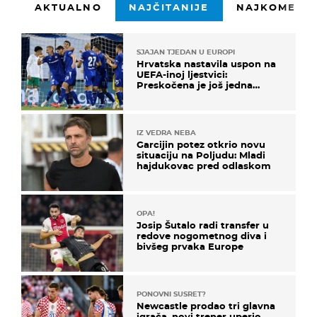
AKTUALNO
NAJČITANIJE
NAJKOMENTI
SJAJAN TJEDAN U EUROPI
Hrvatska nastavila uspon na
UEFA-inoj ljestvici:
Preskočena je još jedna
država
IZ VEDRA NEBA
Garcijin potez otkrio novu
situaciju na Poljudu: Mladi
hajdukovac pred odlaskom
OPA!
Josip Šutalo radi transfer u
redove nogometnog diva i
bivšeg prvaka Europe
PONOVNI SUSRET?
Newcastle prodao tri glavna
igrača, novi trener uperio