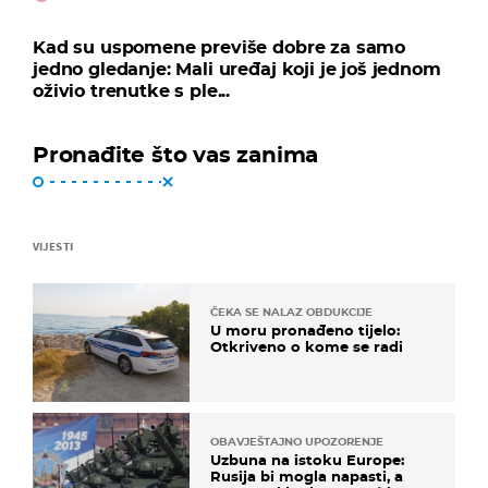
Kad su uspomene previše dobre za samo
jedno gledanje: Mali uređaj koji je još jednom
oživio trenutke s ple...
Pronađite što vas zanima
VIJESTI
ČEKA SE NALAZ OBDUKCIJE
U moru pronađeno tijelo:
Otkriveno o kome se radi
OBAVJEŠTAJNO UPOZORENJE
Uzbuna na istoku Europe:
Rusija bi mogla napasti, a