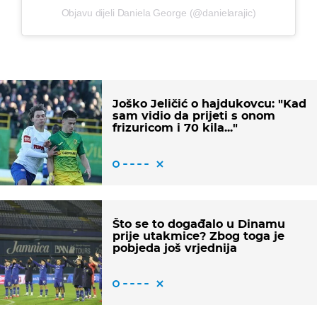
Objavu dijeli Daniela George (@danielarajic)
Joško Jeličić o hajdukovcu: "Kad
sam vidio da prijeti s onom
frizuricom i 70 kila..."
Što se to događalo u Dinamu
prije utakmice? Zbog toga je
pobjeda još vrjednija