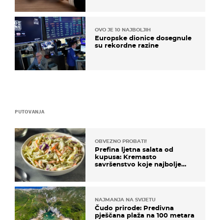
OVO JE 10 NAJBOLJIH
Europske dionice dosegnule
su rekordne razine
PUTOVANJA
OBVEZNO PROBATI!
Prefina ljetna salata od
kupusa: Kremasto
savršenstvo koje najbolje
paše uz pečeno meso
NAJMANJA NA SVIJETU
Čudo prirode: Predivna
pješčana plaža na 100 metara