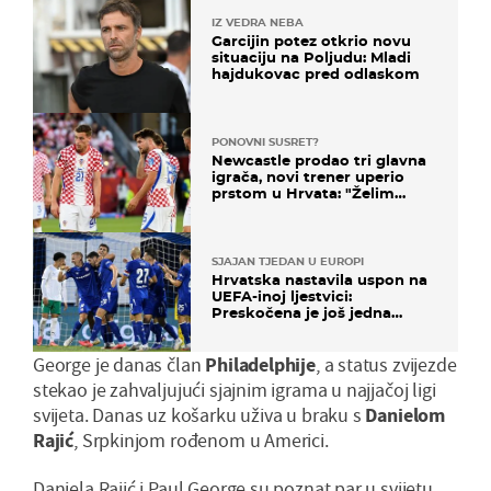
IZ VEDRA NEBA
Garcijin potez otkrio novu
situaciju na Poljudu: Mladi
hajdukovac pred odlaskom
PONOVNI SUSRET?
Newcastle prodao tri glavna
igrača, novi trener uperio
prstom u Hrvata: "Želim
njega!"
SJAJAN TJEDAN U EUROPI
Hrvatska nastavila uspon na
UEFA-inoj ljestvici:
Preskočena je još jedna
država
George je danas član
Philadelphije
, a status zvijezde
stekao je zahvaljujući sjajnim igrama u najjačoj ligi
svijeta. Danas uz košarku uživa u braku s
Danielom
Rajić
, Srpkinjom rođenom u Americi.
Daniela Rajić i Paul George su poznat par u svijetu