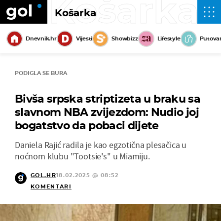
Košarka
Košarka
Dnevnik.hr
Vijesti
Showbizz
Lifestyle
Putova
PODIGLA SE BURA
Bivša srpska striptizeta u braku sa
slavnom NBA zvijezdom: Nudio joj
bogatstvo da pobaci dijete
Daniela Rajić radila je kao egzotična plesačica u
noćnom klubu "Tootsie's" u Miamiju.
GOL.HR
18.02.2025 @ 08:52
KOMENTARI