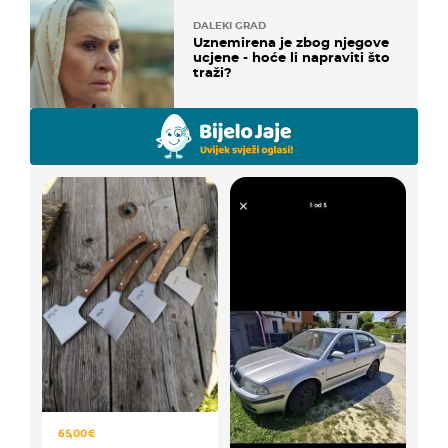
DALEKI GRAD
Uznemirena je zbog njegove
ucjene - hoće li napraviti što
traži?
65,00 €