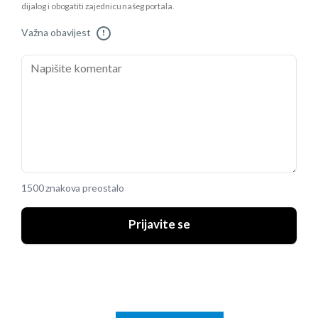
dijalog i obogatiti zajednicu našeg portala.
Važna obavijest
!
1500 znakova preostalo
Prijavite se