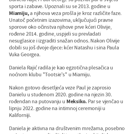
sporta i zabave. Upoznali su se 2013. godine u
Miamiju,
a njihova veza prošla je kroz različite faze.
Unatoč početnim izazovima, uključujući pravne
sporove oko očinstva njihove prve kćeri Olivije,
rođene 2014. godine, uspjeli su prevladati
nesuglasice i izgraditi snažan odnos. Nakon Olivije
dobili su još dvoje djece: kćer Natashu i sina Paula
Vuka Georgea.
Daniela Rajić radila je kao egzotična plesačica u
noćnom klubu "Tootsie's" u Miamiju.
Nakon gotovo desetljeća veze Paul je zaprosio
Danielu u studenom 2020. godine na njezin 30.
rođendan na putovanju u
Meksiko.
Par se vjenčao u
lipnju 2022. godine na intimnoj ceremoniji u
Kaliforniji.
Daniela je aktivna na društvenim mrežama, posebno