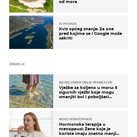
od mora
15 PITANJA
Kviz općeg znanja: Za one
pred kojima se i Google može
sakriti
ZDRAVLJE
NAJSIGURNIJI OBLIK REKREACIJE
Vježbe za koljeno u moru: 5
sigurnih vježbi koje mogu
smanjiti bol i poboljšati
pokretljivost
NOVO ISTRAŽIVANJE
Hormonska terapija u
menopauzi: Žene koje je
koriste imaju znatno manji