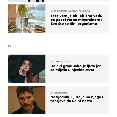
NIJE UVIJEK NAJBOLJI IZBOR
Teže vam je piti običnu vodu
pa posežete za mineralnom?
Evo što to čini organizmu
TV
DALEKI GRAD
Daleki grad: Jako je ljuta jer
se miješa u njezine stvari
NASLJEDNIK
Nasljednik: Ljuta je na njega i
zahtjeva da učini nešto