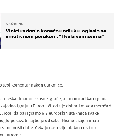
SLUŽBENO
Vinicius donio konačnu odluku, oglasio se
emotivnom porukom: "Hvala vam svima"
o svoj komentar nakon utakmice.
biti teška. Imamo iskusne igrače, ali momčad kao cjelina
t zajedno igraju u Europi. Vitoria je dobra i mlada momčad.
uropi, da bar igramo 6-7 europskih utakmica svake
oglo pokazati najbolje od sebe. Nismo uspjeli imati
o smo prošli dalje. Čekaju nas dvije utakmice s top
iji igrom''