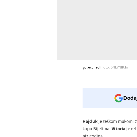
gol expired
(Foto: DNEVNIK.hr)
Dodaj
Hajduk
je teškom mukom izbo
kapu Bijelima.
Vitoria
je oz
niz godina.