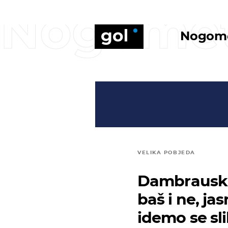
Nogome
Nogom
VELIKA POBJEDA
Dambrauska
baš i ne, jas
idemo se sl