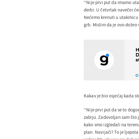
''Nije prvi put da imamo ut
derbi. U četvrtak navečer će
Nećemo krenuti u utakmicu 
grb. Mislim da je ovo dobro 
H
D
s
Kakav je bio osjećaj kada st
''Nije prvi put da se to dog
zabiju. Zadovoljan sam što j
kako smo izgledali na terenu
plan. Navijači? To je ljepot