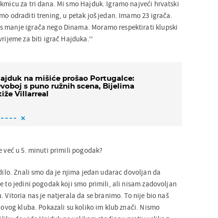
akmicu za tri dana. Mi smo Hajduk. Igramo najveći hrvatski
mo odraditi trening, u petak još jedan. Imamo 23 igrača.
s manje igrača nego Dinama. Moramo respektirati klupski
vrijeme za biti igrač Hajduka.''
ajduk na mišiće prošao Portugalce:
voboj s puno ružnih scena, Bijelima
tiže Villarreal
e već u 5. minuti primili pogodak?
odilo. Znali smo da je njima jedan udarac dovoljan da
e to jedini pogodak koji smo primili, ali nisam zadovoljan
. Vitoria nas je natjerala da se branimo. To nije bio naš
a ovog kluba. Pokazali su koliko im klub znači. Nismo