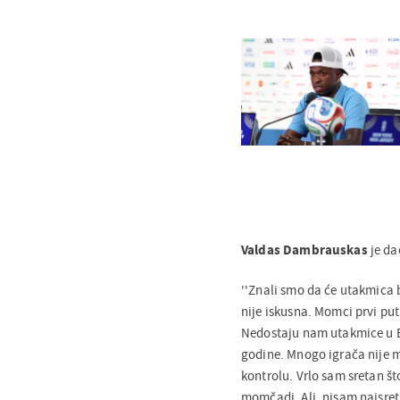
Valdas Dambrauskas
je da
''Znali smo da će utakmica 
nije iskusna. Momci prvi pu
Nedostaju nam utakmice u E
godine. Mnogo igrača nije m
kontrolu. Vrlo sam sretan št
momčadi. Ali, nisam najsretn