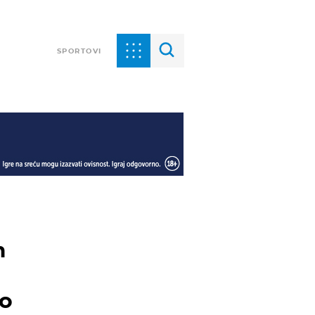
SPORTOVI
m
mo