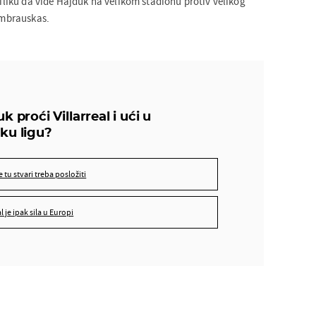
priliku da vide Hajduk na velikom stadionu protiv velikog
Dambrauskas.
Da, ali puno se tu stvari treba posložiti
k proći Villarreal i ući u
Neće, Villarreal je ipak sila u Europi
ku ligu?
se tu stvari treba posložiti
eal je ipak sila u Europi