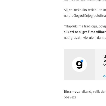
Slijedi nekoliko teških utak
na prošlogodišnjeg polufinal
''Hajduk ima tradiciju, povij
slikati se s igračima Villar
nadigravati, vjerujem da nis
U
p
o
Dinamo
za vikend, velik de
obaveza.