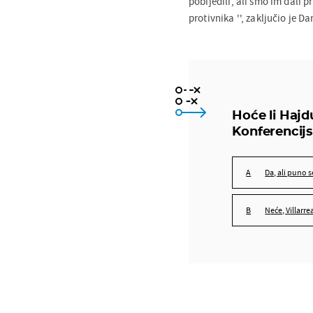
pobijedili, ali smo im dali 
protivnika '', zaključio je 
Hoće li Hajdu
Konferencijs
Da, ali puno 
Neće, Villarr