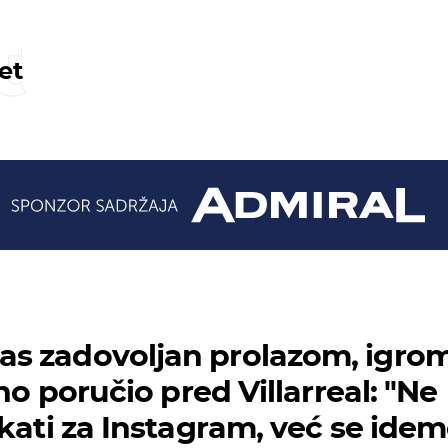
t
et
s zadovoljan prolazom, igro
no poručio pred Villarreal: ''Ne
ikati za Instagram, već se ide