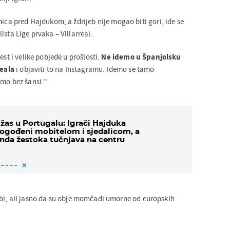
mica pred Hajdukom, a ždrijeb nije mogao biti gori, ide se
ista Lige prvaka – Villarreal.
est i velike pobjede u prošlosti.
Ne idemo u Španjolsku
reala
i objaviti to na Instagramu. Idemo se tamo
mo bez šansi.''
žas u Portugalu: Igrači Hajduka
ogođeni mobitelom i sjedalicom, a
nda žestoka tučnjava na centru
rbi, ali jasno da su obje momčadi umorne od europskih