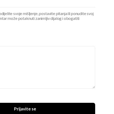
ijelite svoje mišljenje, postavite pitanja ili ponudite svoj
ar može potaknuti zanimljiv dijalog i obogatiti
Prijavite se