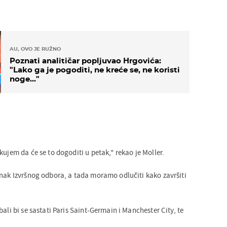
AU, OVO JE RUŽNO
Poznati analitičar popljuvao Hrgovića:
"Lako ga je pogoditi, ne kreće se, ne koristi
noge..."
kujem da će se to dogoditi u petak," rekao je Moller.
anak Izvršnog odbora, a tada moramo odlučiti kako završiti
bali bi se sastati Paris Saint-Germain i Manchester City, te