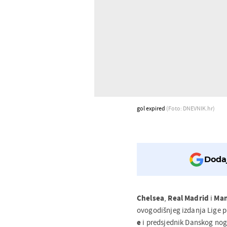
gol expired
(Foto: DNEVNIK.hr)
Dodaj
Chelsea
,
Real Madrid
i
Man
ovogodišnjeg izdanja Lige p
e
i predsjednik Danskog n