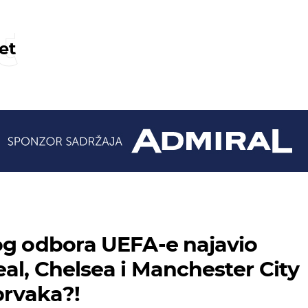
t
et
og odbora UEFA-e najavio
al, Chelsea i Manchester City
 prvaka?!