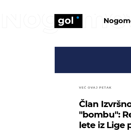
Nogome
Nogom
VEĆ OVAJ PETAK
Član Izvršn
"bombu": Re
lete iz Lige