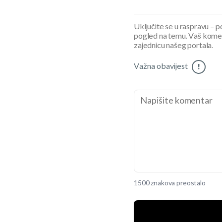
Uključite se u raspravu – pod
pogled na temu. Vaš koment
zajednicu našeg portala.
Važna obavijest
!
1500 znakova preostalo