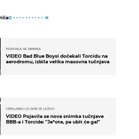
riča
POJAVILA SE SNIMKA
VIDEO Bad Blue Boysi dočekali Torcidu na
aerodromu, izbila velika masovna tučnjava
CIPELARILI GA DOK JE LEŽAO
VIDEO Pojavila se nova snimka tučnjave
BBB-a i Torcide: "Je*ote, pa ubit će ga!"