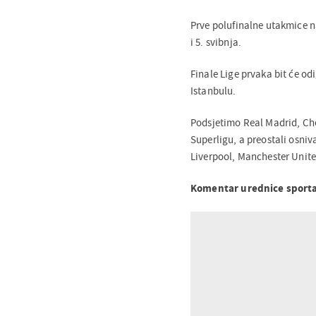
Prve polufinalne utakmice na 
i 5. svibnja.
Finale Lige prvaka bit će o
Istanbulu.
Podsjetimo Real Madrid, Che
Superligu, a preostali osniv
Liverpool, Manchester United
Komentar urednice sporta