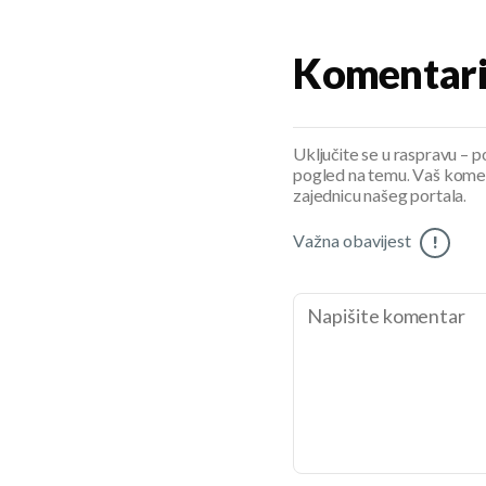
Komentar
Uključite se u raspravu – pod
pogled na temu. Vaš koment
zajednicu našeg portala.
Važna obavijest
!