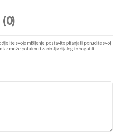
i
(0)
ijelite svoje mišljenje, postavite pitanja ili ponudite svoj
ar može potaknuti zanimljiv dijalog i obogatiti