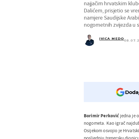
najjačim hrvatskim klu
Dalićem, prisjetio se vr
namjere Saudijske Arabi
nogometnih zvijezda u 
IVICA MEDO
08.07.
Dodaj
Borimir Perković
jedna je o
nogometa. Kao igrač najdublj
Osijekom osvojio je Hrvatski
posljednju trenersku dionicu