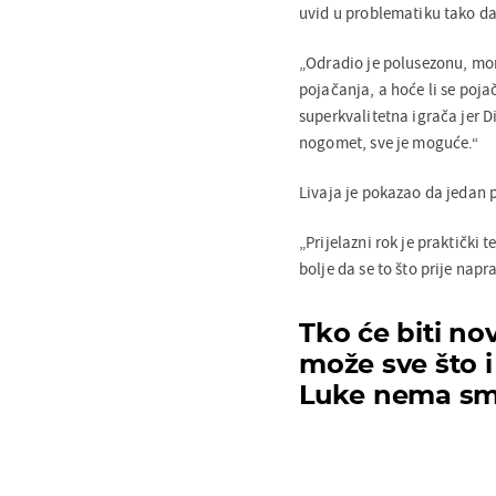
uvid u problematiku tako da 
„Odradio je polusezonu, mo
pojačanja, a hoće li se pojač
superkvalitetna igrača jer D
nogomet, sve je moguće.“
Livaja je pokazao da jedan 
„Prijelazni rok je praktički
bolje da se to što prije napr
Tko će biti no
može sve što i
Luke nema sm