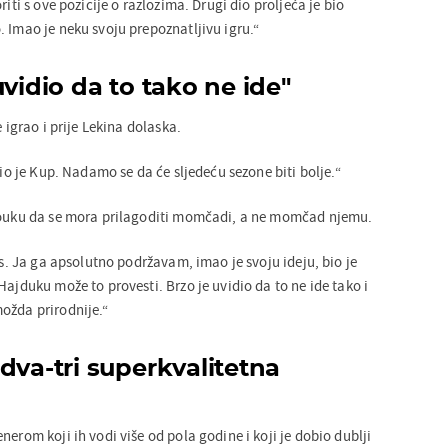
riti s ove pozicije o razlozima. Drugi dio proljeća je bio
 Imao je neku svoju prepoznatljivu igru.“
uvidio da to tako ne ide"
e igrao i prije Lekina dolaska.
jio je Kup. Nadamo se da će sljedeću sezone biti bolje.“
 pouku da se mora prilagoditi momčadi, a ne momčad njemu.
tos. Ja ga apsolutno podržavam, imao je svoju ideju, bio je
Hajduku može to provesti. Brzo je uvidio da to ne ide tako i
ožda prirodnije.“
dva-tri superkvalitetna
nerom koji ih vodi više od pola godine i koji je dobio dublji