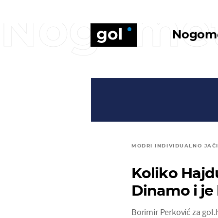
Nogome
Nogom
MODRI INDIVIDUALNO JAČ
Koliko Hajd
Dinamo i je
Borimir Perković za gol.