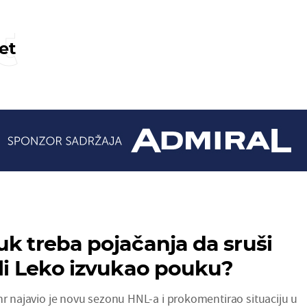
t
et
I
uk treba pojačanja da sruši
 li Leko izvukao pouku?
hr najavio je novu sezonu HNL-a i prokomentirao situaciju u