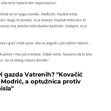
više ne bi trebalo biti nepoznanica?
mčad se na njega navikla. Međutim, Hajduk treba
ati i koga će dovesti, to je pitanje. Hajduk treba dva-tri
inamo ima previše individualne kvalitete. Gledajte, to je
pravi igrač može puno. Ako se pogodi s još jednim takvim…
 tek počeo i ima još vremena. Vidjet ćemo. Naravno da bi bilo
avi, da se nekog ciljano dovede.“
vi gazda Vatrenih? "Kovačić
 Modrić, a optužnica protiv
isla"