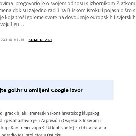
bovima, progovorio je o svojem odnosu s izbornikom Zlatkom
emena dok su zajedno radili na Bliskom istoku i pojasnio što 
je koja troši goleme svote na dovođenje europskih i svjetskih
svoju ligu…
2023 @ 08:18
KOMENTARI
te gol.hr u omiljeni Google izvor
d igračkih, ali i trenerskih ikona hrvatskog klupskog
i pečat ostavio je u Zaprešiću i Osijeku. S Inkerom i
 kup. Kao trener zaprešićki klub vodio je u tri navrata, a
 odradio je u proljetos u Osijeku.