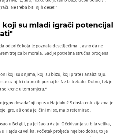
grači. Ne treba biti njih deset.“
 koji su mladi igrači potencijal
ati"
da od priče koja je poznata desetljećima. Jasno da ne
arem trojica bi morala. Sad je potrebna stručna procjena
ni koji su s njima, koji su blizu, koji prate i analiziraju.
te uz njih i dobro ih poznajte. Ne bi trebalo. Dobro, tek je
 se krene u tom smjeru.“
 i njegov dosadašnji opus u Hajduku? S dosta entuzijazma je
e igre, ali onda je, čini mi se, malo reternirao.
ao u Belgiji, pa je išao u Aziju. Očekivanja su bila velika,
a u Hajduku velika. Početak proljeća nije bio dobar, to je