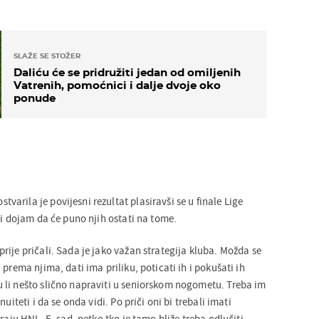
SLAŽE SE STOŽER
Daliću će se pridružiti jedan od omiljenih
Vatrenih, pomoćnici i dalje dvoje oko
ponude
rila je povijesni rezultat plasiravši se u finale Lige
ći dojam da će puno njih ostati na tome.
ije pričali. Sada je jako važan strategija kluba. Možda se
 prema njima, dati ima priliku, poticati ih i pokušati ih
li nešto slično napraviti u seniorskom nogometu. Treba im
uiteti i da se onda vidi. Po priči oni bi trebali imati
raju HNL. E, sad, netko tko je tamo bliže treba odlučiti.