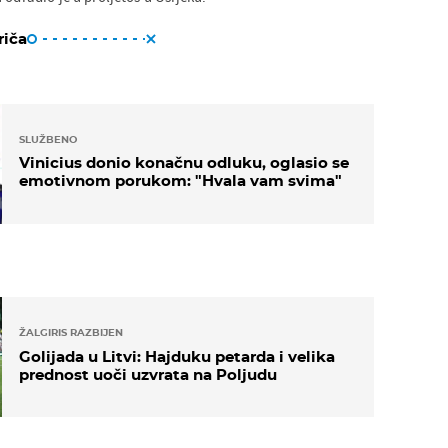
riča
SLUŽBENO
Vinicius donio konačnu odluku, oglasio se
emotivnom porukom: "Hvala vam svima"
ŽALGIRIS RAZBIJEN
Golijada u Litvi: Hajduku petarda i velika
prednost uoči uzvrata na Poljudu