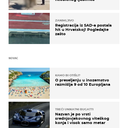
ZANIMLJIVO
Registracija iz SAD-a postala
hit u Hrvatskoj! Pogledajte
zašto
NOVAC
KAMO BI OTIŠLI?
O preseljenju u inozemstvo
razmišlja 9 od 10 Europljana
TREĆI UNIKATNI BUGATTI
Nazvan je po vrsti
srednjovjekovnog viteškog
konja i visok samo metar