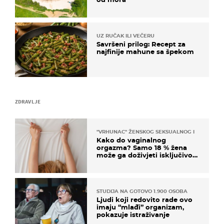
UZ RUČAK ILI VEČERU
Savršeni prilog: Recept za
najfinije mahune sa špekom
ZDRAVLJE
"VRHUNAC" ŽENSKOG SEKSUALNOG ISKUSTVA
Kako do vaginalnog
orgazma? Samo 18 % žena
može ga doživjeti isključivo
na ovaj način
STUDIJA NA GOTOVO 1.900 OSOBA
Ljudi koji redovito rade ovo
imaju “mlađi” organizam,
pokazuje istraživanje