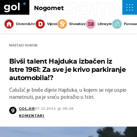
Nogome
Nogomet
Dnevnik.hr
Vijesti
Showbizz
Lifestyle
Putova
NASTAO SUKOB
Bivši talent Hajduka izbačen iz
Istre 1961: Za sve je krivo parkiranje
automobila!?
Ćalušić je bivše dijete Hajduka, u kojem se nije uspio
nametnuti, pa je sreću potražio u Istri.
GOL.HR
07.12.2024 @ 08:28
KOMENTARI