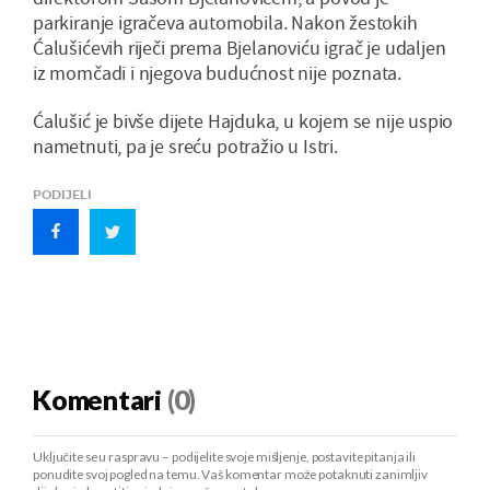
parkiranje igračeva automobila. Nakon žestokih
Ćalušićevih riječi prema Bjelanoviću igrač je udaljen
iz momčadi i njegova budućnost nije poznata.
Ćalušić je bivše dijete Hajduka, u kojem se nije uspio
nametnuti, pa je sreću potražio u Istri.
PODIJELI
Komentari
(0)
Uključite se u raspravu – podijelite svoje mišljenje, postavite pitanja ili
ponudite svoj pogled na temu. Vaš komentar može potaknuti zanimljiv