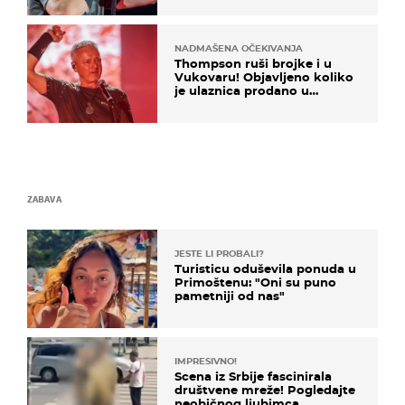
NADMAŠENA OČEKIVANJA
Thompson ruši brojke i u
Vukovaru! Objavljeno koliko
je ulaznica prodano u
kratkom vremenu
ZABAVA
JESTE LI PROBALI?
Turisticu oduševila ponuda u
Primoštenu: "Oni su puno
pametniji od nas"
IMPRESIVNO!
Scena iz Srbije fascinirala
društvene mreže! Pogledajte
neobičnog ljubimca