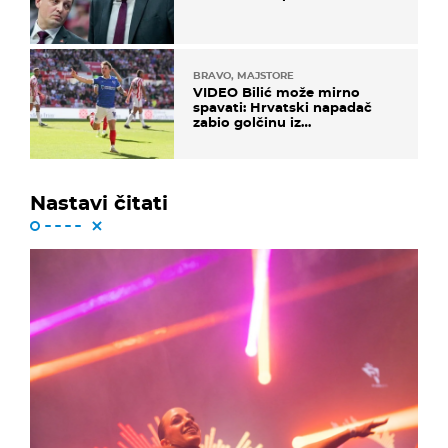
BRAVO, MAJSTORE
VIDEO Bilić može mirno
spavati: Hrvatski napadač
zabio golčinu iz
dalekometnog voleja, ali je
ispao iz Carabao Cupa
Nastavi čitati