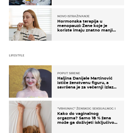
NOVO ISTRAŽIVANJE
Hormonska terapija u
menopauzi: Žene koje je
koriste imaju znatno manji
rizik od ovoga
LIFESTYLE
POPUT SIRENE
Haljina Danijele Martinović
ističe ženstvenu figuru, a
savršena je za večernji izlazak
na moru
"VRHUNAC" ŽENSKOG SEKSUALNOG ISKUSTVA
Kako do vaginalnog
orgazma? Samo 18 % žena
može ga doživjeti isključivo
na ovaj način