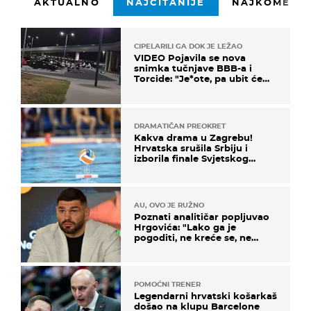
AKTUALNO
NAJČITANIJE
NAJKOMENTI
CIPELARILI GA DOK JE LEŽAO
VIDEO Pojavila se nova
snimka tučnjave BBB-a i
Torcide: "Je*ote, pa ubit će
ga!"
DRAMATIČAN PREOKRET
Kakva drama u Zagrebu!
Hrvatska srušila Srbiju i
izborila finale Svjetskog
prvenstva
AU, OVO JE RUŽNO
Poznati analitičar popljuvao
Hrgovića: "Lako ga je
pogoditi, ne kreće se, ne
koristi noge..."
POMOĆNI TRENER
Legendarni hrvatski košarkaš
došao na klupu Barcelone