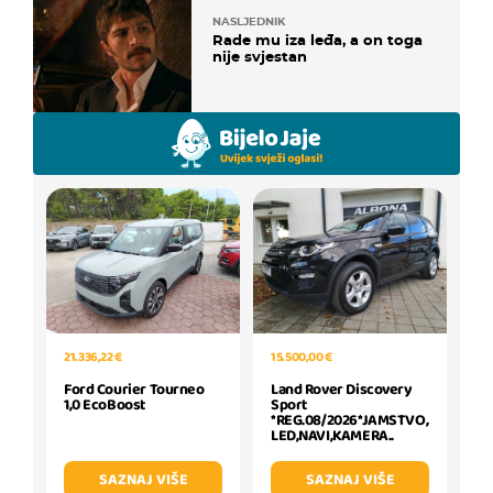
NASLJEDNIK
Rade mu iza leđa, a on toga
nije svjestan
15.500,00 €
21.336,22 €
Land Rover Discovery
Ford Courier Tourneo
Sport
1,0 EcoBoost
*REG.08/2026*JAMSTVO,
LED,NAVI,KAMERA..
SAZNAJ VIŠE
SAZNAJ VIŠE