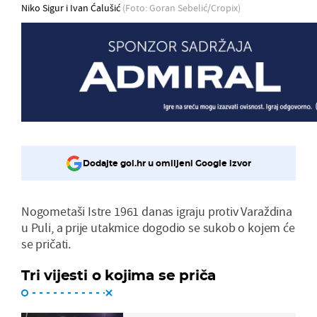
Niko Sigur i Ivan Ćalušić
(Foto: Goran Sebelić/Cropix)
Dodajte gol.hr u omiljeni Google izvor
Nogometaši Istre 1961 danas igraju protiv Varaždina
u Puli, a prije utakmice dogodio se sukob o kojem će
se pričati.
Tri vijesti o kojima se priča