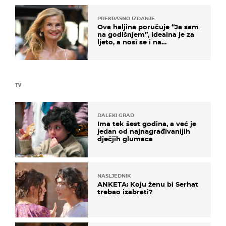
PREKRASNO IZDANJE
Ova haljina poručuje “Ja sam
na godišnjem”, idealna je za
ljeto, a nosi se i na
zagrebačkoj špici
TV
DALEKI GRAD
Ima tek šest godina, a već je
jedan od najnagrađivanijih
dječjih glumaca
NASLJEDNIK
ANKETA: Koju ženu bi Serhat
trebao izabrati?