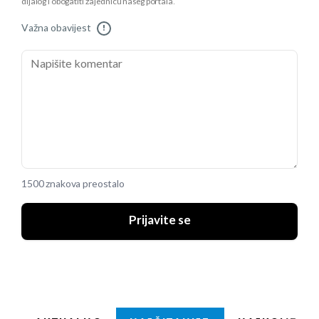
dijalog i obogatiti zajednicu našeg portala.
Važna obavijest
!
1500 znakova preostalo
Prijavite se