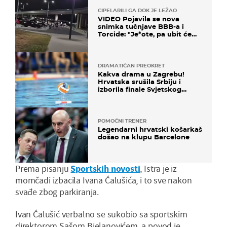
CIPELARILI GA DOK JE LEŽAO
VIDEO Pojavila se nova
snimka tučnjave BBB-a i
Torcide: "Je*ote, pa ubit će
ga!"
DRAMATIČAN PREOKRET
Kakva drama u Zagrebu!
Hrvatska srušila Srbiju i
izborila finale Svjetskog
prvenstva
POMOĆNI TRENER
Legendarni hrvatski košarkaš
došao na klupu Barcelone
Prema pisanju
Sportskih novosti
, Istra je iz
momčadi izbacila Ivana Ćalušića, i to sve nakon
svađe zbog parkiranja.
Ivan Ćalušić verbalno se sukobio sa sportskim
direktorom Sašom Bjelanovićem, a povod je