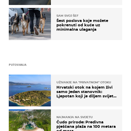
SAM SVOJ ŠEF
Šest poslova koje možete
pokrenuti od kuće uz
minimalna ulaganja
PUTOVANJA
UŽIVANJE NA "PRIVATNOM" OTOKU
Hrvatski otok na kojem živi
samo jedan stanovnik:
Ljepotan koji je diljem svijeta
poznat po svojem "bijelom
zlatu"
NAJMANJA NA SVIJETU
Čudo prirode: Predivna
pješčana plaža na 100 metara
od mora