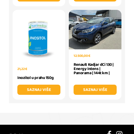
12.500,00 €
Renault Kadjar dCi 130 |
Energy Intens |
21,22 €
Panorama | 144t km |
Inozitol u prahu 150g
SAZNAJ VIŠE
SAZNAJ VIŠE