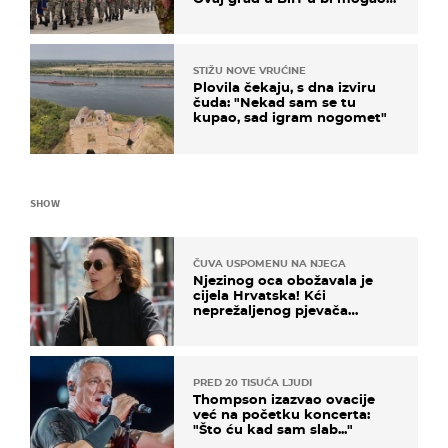
biti žarište
STIŽU NOVE VRUĆINE
Plovila čekaju, s dna izviru
čuda: "Nekad sam se tu
kupao, sad igram nogomet"
SHOW
ČUVA USPOMENU NA NJEGA
Njezinog oca obožavala je
cijela Hrvatska! Kći
neprežaljenog pjevača
projurila špicom na dva
kotača
PRED 20 TISUĆA LJUDI
Thompson izazvao ovacije
već na početku koncerta:
"Što ću kad sam slab..."