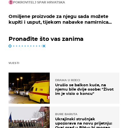
POKROVITELJ SPAR HRVATSKA
Omiljene proizvode za njegu sada možete
kupiti i usput, tijekom nabavke namirnica...
Pronađite što vas zanima
VIJESTI
DRAMA U RIJECI
Urušio se balkon kuće, na
njemu bile dvije osobe: "Život
im je visio o koncu"
BURE BARUTA
Ukrajinski stručnjak
upozorava na novu prijetnju:
Ovaj grad u BiH-u bi mogao