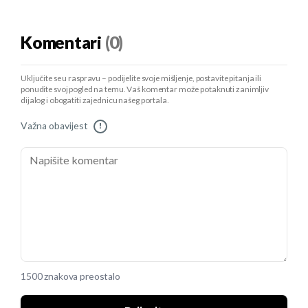
Komentari
(0)
Uključite se u raspravu – podijelite svoje mišljenje, postavite pitanja ili
ponudite svoj pogled na temu. Vaš komentar može potaknuti zanimljiv
dijalog i obogatiti zajednicu našeg portala.
Važna obavijest
!
1500 znakova preostalo