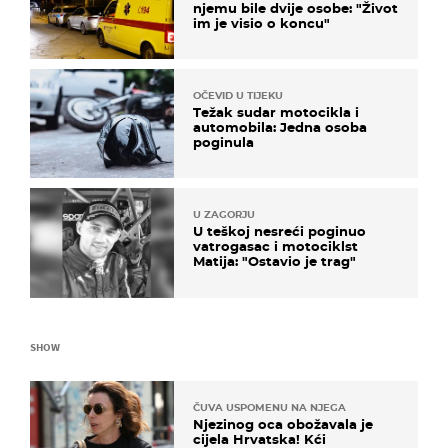
njemu bile dvije osobe: "Život
im je visio o koncu"
OČEVID U TIJEKU
Težak sudar motocikla i
automobila: Jedna osoba
poginula
U ZAGORJU
U teškoj nesreći poginuo
vatrogasac i motociklst
Matija: "Ostavio je trag"
SHOW
ČUVA USPOMENU NA NJEGA
Njezinog oca obožavala je
cijela Hrvatska! Kći