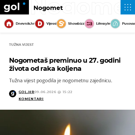
Nogome
Nogomet
Dnevnik.hr
Vijesti
Showbizz
Lifestyle
Putova
TUŽNA VIJEST
Nogometaš preminuo u 27. godini
života od raka koljena
Tužna vijest pogodila je nogometnu zajednicu.
GOL.HR
09.06.2026 @ 15:22
KOMENTARI