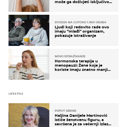
može ga doživjeti isključivo
na ovaj način
STUDIJA NA GOTOVO 1.900 OSOBA
Ljudi koji redovito rade ovo
imaju “mlađi” organizam,
pokazuje istraživanje
NOVO ISTRAŽIVANJE
Hormonska terapija u
menopauzi: Žene koje je
koriste imaju znatno manji
rizik od ovoga
LIFESTYLE
POPUT SIRENE
Haljina Danijele Martinović
ističe ženstvenu figuru, a
savršena je za večernji izlazak