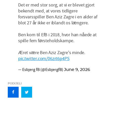
Det er med stor sorg, at vi er blevet gjort
bekendt med, at vores tidligere
forsvarsspiller Ben Aziz Zagre i en alder af
blot 27 år ikke er iblandt os længere.
Ben kom til EfB i 2018, hvor han nåede at
spille fem førsteholdskampe.
Æret være Ben Aziz Zagre's minde.
pic.twitter.com/06zrt6p4PS
— Esbjerg fB (@EsbjergfB)
June 9, 2026
PODIJELI