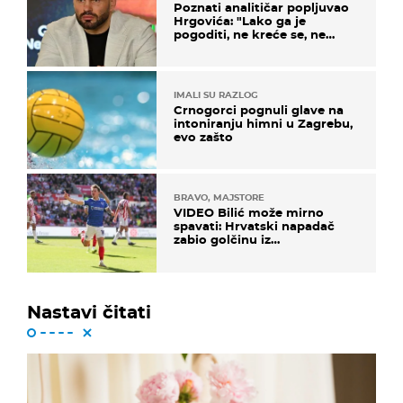
Poznati analitičar popljuvao
Hrgovića: "Lako ga je
pogoditi, ne kreće se, ne
koristi noge..."
IMALI SU RAZLOG
Crnogorci pognuli glave na
intoniranju himni u Zagrebu,
evo zašto
BRAVO, MAJSTORE
VIDEO Bilić može mirno
spavati: Hrvatski napadač
zabio golčinu iz
dalekometnog voleja, ali je
ispao iz Carabao Cupa
Nastavi čitati