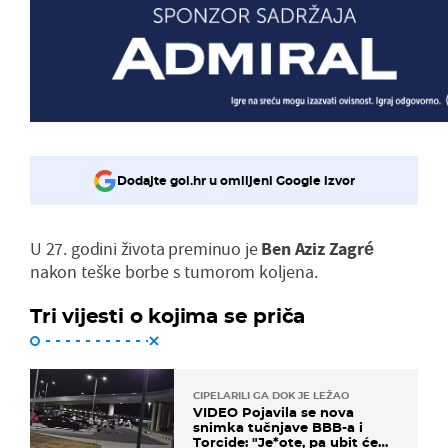
Dodajte gol.hr u omiljeni Google izvor
U 27. godini života preminuo je
Ben Aziz Zagré
nakon teške borbe s tumorom koljena.
Tri vijesti o kojima se priča
CIPELARILI GA DOK JE LEŽAO
VIDEO Pojavila se nova
snimka tučnjave BBB-a i
Torcide: "Je*ote, pa ubit će