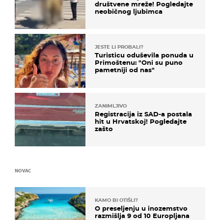
društvene mreže! Pogledajte
neobičnog ljubimca
JESTE LI PROBALI?
Turisticu oduševila ponuda u
Primoštenu: "Oni su puno
pametniji od nas"
ZANIMLJIVO
Registracija iz SAD-a postala
hit u Hrvatskoj! Pogledajte
zašto
NOVAC
KAMO BI OTIŠLI?
O preseljenju u inozemstvo
razmišlja 9 od 10 Europljana