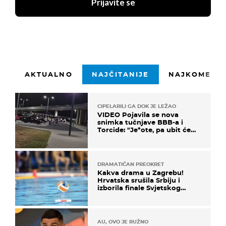
Prijavite se
AKTUALNO
NAJČITANIJE
NAJKOMENTI
CIPELARILI GA DOK JE LEŽAO
VIDEO Pojavila se nova
snimka tučnjave BBB-a i
Torcide: "Je*ote, pa ubit će
ga!"
DRAMATIČAN PREOKRET
Kakva drama u Zagrebu!
Hrvatska srušila Srbiju i
izborila finale Svjetskog
prvenstva
AU, OVO JE RUŽNO