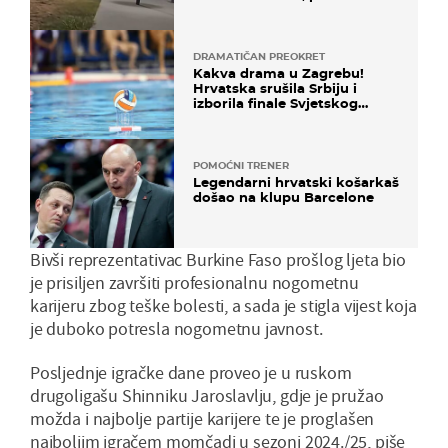
ga!"
DRAMATIČAN PREOKRET
Kakva drama u Zagrebu!
Hrvatska srušila Srbiju i
izborila finale Svjetskog
prvenstva
POMOĆNI TRENER
Legendarni hrvatski košarkaš
došao na klupu Barcelone
Bivši reprezentativac Burkine Faso prošlog ljeta bio
je prisiljen završiti profesionalnu nogometnu
karijeru zbog teške bolesti, a sada je stigla vijest koja
je duboko potresla nogometnu javnost.
Posljednje igračke dane proveo je u ruskom
drugoligašu Shinniku Jaroslavlju, gdje je pružao
možda i najbolje partije karijere te je proglašen
najboljim igračem momčadi u sezoni 2024./25, piše