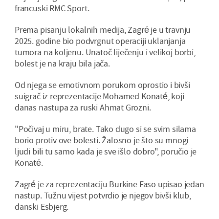
francuski RMC Sport.
Prema pisanju lokalnih medija, Zagré je u travnju
2025. godine bio podvrgnut operaciji uklanjanja
tumora na koljenu. Unatoč liječenju i velikoj borbi,
bolest je na kraju bila jača.
Od njega se emotivnom porukom oprostio i bivši
suigrač iz reprezentacije Mohamed Konaté, koji
danas nastupa za ruski Ahmat Grozni.
"Počivaj u miru, brate. Tako dugo si se svim silama
borio protiv ove bolesti. Žalosno je što su mnogi
ljudi bili tu samo kada je sve išlo dobro", poručio je
Konaté.
Zagré je za reprezentaciju Burkine Faso upisao jedan
nastup. Tužnu vijest potvrdio je njegov bivši klub,
danski Esbjerg.