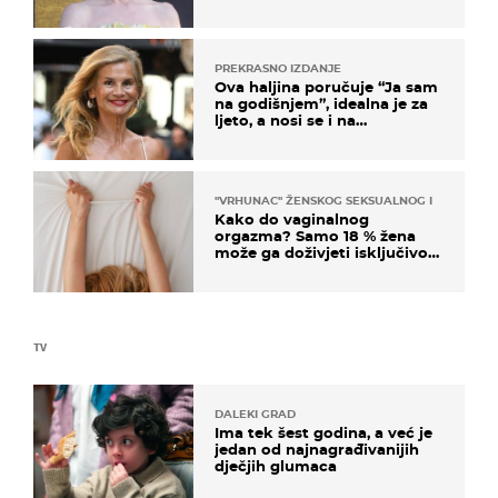
na moru
PREKRASNO IZDANJE
Ova haljina poručuje “Ja sam
na godišnjem”, idealna je za
ljeto, a nosi se i na
zagrebačkoj špici
"VRHUNAC" ŽENSKOG SEKSUALNOG ISKUSTVA
Kako do vaginalnog
orgazma? Samo 18 % žena
može ga doživjeti isključivo
na ovaj način
TV
DALEKI GRAD
Ima tek šest godina, a već je
jedan od najnagrađivanijih
dječjih glumaca