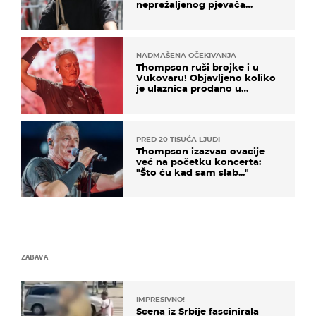
neprežaljenog pjevača
projurila špicom na dva
kotača
NADMAŠENA OČEKIVANJA
Thompson ruši brojke i u
Vukovaru! Objavljeno koliko
je ulaznica prodano u
kratkom vremenu
PRED 20 TISUĆA LJUDI
Thompson izazvao ovacije
već na početku koncerta:
"Što ću kad sam slab..."
ZABAVA
IMPRESIVNO!
Scena iz Srbije fascinirala