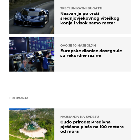
TREĆI UNIKATNI BUGATTI
Nazvan je po vrsti
srednjovjekovnog viteškog
konja i visok samo metar
OVO JE 10 NAJBOLJIH
Europske dionice dosegnule
su rekordne razine
PUTOVANJA
NAJMANJA NA SVIJETU
Čudo prirode: Predivna
pješčana plaža na 100 metara
od mora