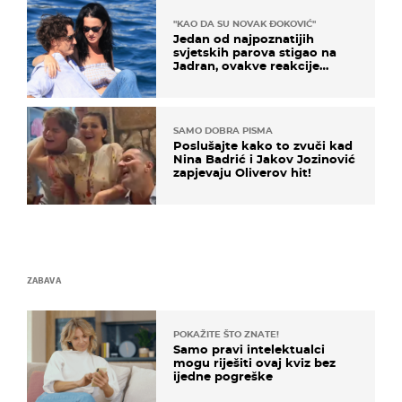
"KAO DA SU NOVAK ĐOKOVIĆ"
Jedan od najpoznatijih
svjetskih parova stigao na
Jadran, ovakve reakcije
vjerojatno nisu očekivali
SAMO DOBRA PISMA
Poslušajte kako to zvuči kad
Nina Badrić i Jakov Jozinović
zapjevaju Oliverov hit!
ZABAVA
POKAŽITE ŠTO ZNATE!
Samo pravi intelektualci
mogu riješiti ovaj kviz bez
ijedne pogreške