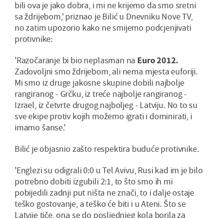
bili ova je jako dobra, i mi ne krijemo da smo sretni
sa ždrijebom,' priznao je Bilić u Dnevniku Nove TV,
no zatim upozorio kako ne smijemo podcjenjivati
protivnike:
'Razočaranje bi bio neplasman na
Euro 2012.
Zadovoljni smo ždrijebom, ali nema mjesta euforiji.
Mi smo iz druge jakosne skupine dobili najbolje
rangiranog - Grčku, iz treće najbolje rangiranog -
Izrael, iz četvrte drugog najboljeg - Latviju. No to su
sve ekipe protiv kojih možemo igrati i dominirati, i
imamo šanse.'
Bilić je objasnio zašto respektira buduće protivnike.
'Englezi su odigrali 0:0 u Tel Avivu, Rusi kad im je bilo
potrebno dobiti izgubili 2:1, to što smo ih mi
pobijedili zadnji put ništa ne znači, to i dalje ostaje
teško gostovanje, a teško će biti i u Ateni. Što se
Latvije tiče, ona se do posljednjeg kola borila za