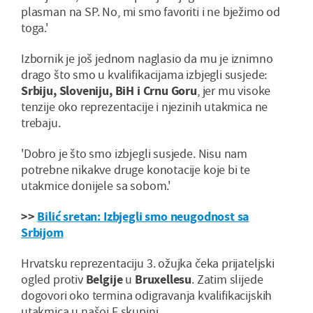
plasman na SP. No, mi smo favoriti i ne bježimo od
toga.'
Izbornik je još jednom naglasio da mu je iznimno
drago što smo u kvalifikacijama izbjegli susjede:
Srbiju, Sloveniju, BiH i Crnu Goru
, jer mu visoke
tenzije oko reprezentacije i njezinih utakmica ne
trebaju.
'Dobro je što smo izbjegli susjede. Nisu nam
potrebne nikakve druge konotacije koje bi te
utakmice donijele sa sobom.'
>>
Bilić sretan: Izbjegli smo neugodnost sa
Srbijom
Hrvatsku reprezentaciju 3. ožujka čeka prijateljski
ogled protiv
Belgije
u
Bruxellesu
. Zatim slijede
dogovori oko termina odigravanja kvalifikacijskih
utakmica u našoj F skupini.