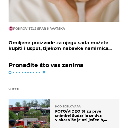
POKROVITELJ SPAR HRVATSKA
Omiljene proizvode za njegu sada možete
kupiti i usput, tijekom nabavke namirnica...
Pronađite što vas zanima
VIJESTI
KOD BJELOVARA
FOTO/VIDEO Stižu prve
snimke! Sudarila se dva
vlaka: Više je ozlijeđenih,
hitne službe na terenu