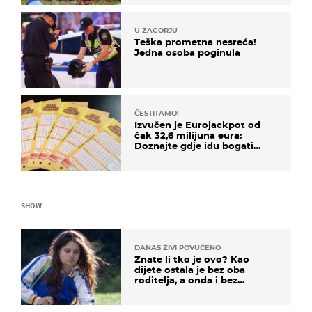
U ZAGORJU
Teška prometna nesreća!
Jedna osoba poginula
ČESTITAMO!
Izvučen je Eurojackpot od
čak 32,6 milijuna eura:
Doznajte gdje idu bogati
dobitci u Hrvatskoj
SHOW
DANAS ŽIVI POVUČENO
Znate li tko je ovo? Kao
dijete ostala je bez oba
roditelja, a onda i bez
milijuna koje je trebala
naslijediti