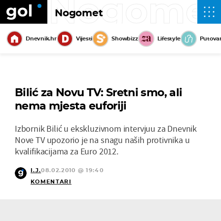
Nogome
Nogomet
Dnevnik.hr
Vijesti
Showbizz
Lifestyle
Putova
Bilić za Novu TV: Sretni smo, ali
nema mjesta euforiji
Izbornik Bilić u ekskluzivnom intervjuu za Dnevnik
Nove TV upozorio je na snagu naših protivnika u
kvalifikacijama za Euro 2012.
I.J.
08.02.2010 @ 19:40
KOMENTARI