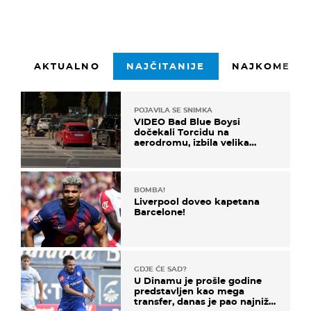
AKTUALNO
NAJČITANIJE
NAJKOMENTI
POJAVILA SE SNIMKA
VIDEO Bad Blue Boysi
dočekali Torcidu na
aerodromu, izbila velika
masovna tučnjava
BOMBA!
Liverpool doveo kapetana
Barcelone!
GDJE ĆE SAD?
U Dinamu je prošle godine
predstavljen kao mega
transfer, danas je pao najniže