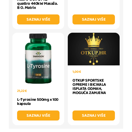
quattro 440kW Masaža.
B O. Matrix
SAZNAJ VIŠE
SAZNAJ VIŠE
1,00 €
OTKUP SPORTSKE
OPREME I BICIKALA
ISPLATA ODMAH,
21,22 €
MOGUĆA ZAMJENA
L-Tyrosine 500mg x 100
kapsula
SAZNAJ VIŠE
SAZNAJ VIŠE