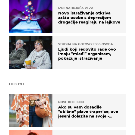
IZNENAĐUJUĆA VEZA
Novo istraživanje otkriva
zašto osobe s depresijom
drugačije reagiraju na lajkove
STUDIJA NA GOTOVO 1.900 OSOBA
Ljudi koji redovito rade ovo
imaju “mlađi” organizam,
pokazuje istraživanje
LIFESTYLE
NOVE KOLEKCIJE
Ako su vam dosadile
“obične” plave traperice, ove
jeseni dolazite na svoje -
izdvajamo 15 hit modela