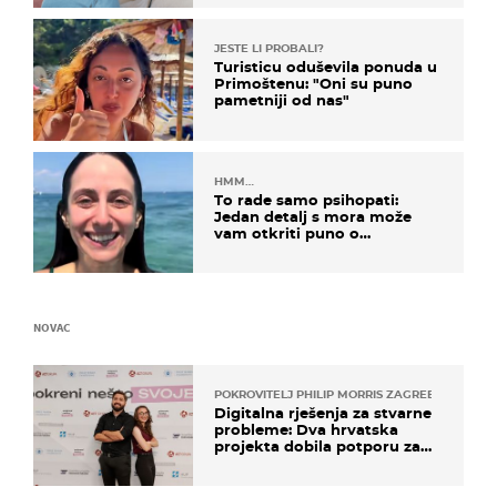
JESTE LI PROBALI?
Turisticu oduševila ponuda u
Primoštenu: "Oni su puno
pametniji od nas"
HMM…
To rade samo psihopati:
Jedan detalj s mora može
vam otkriti puno o
prijateljima
NOVAC
POKROVITELJ PHILIP MORRIS ZAGREB
Digitalna rješenja za stvarne
probleme: Dva hrvatska
projekta dobila potporu za
razvoj