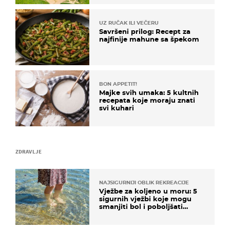
UZ RUČAK ILI VEČERU
Savršeni prilog: Recept za
najfinije mahune sa špekom
BON APPETIT!
Majke svih umaka: 5 kultnih
recepata koje moraju znati
svi kuhari
ZDRAVLJE
NAJSIGURNIJI OBLIK REKREACIJE
Vježbe za koljeno u moru: 5
sigurnih vježbi koje mogu
smanjiti bol i poboljšati
pokretljivost