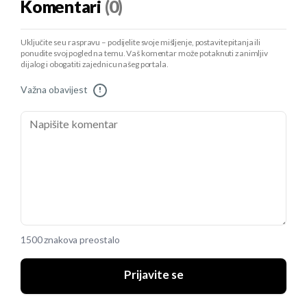
Komentari
(0)
Uključite se u raspravu – podijelite svoje mišljenje, postavite pitanja ili
ponudite svoj pogled na temu. Vaš komentar može potaknuti zanimljiv
dijalog i obogatiti zajednicu našeg portala.
Važna obavijest
!
1500 znakova preostalo
Prijavite se