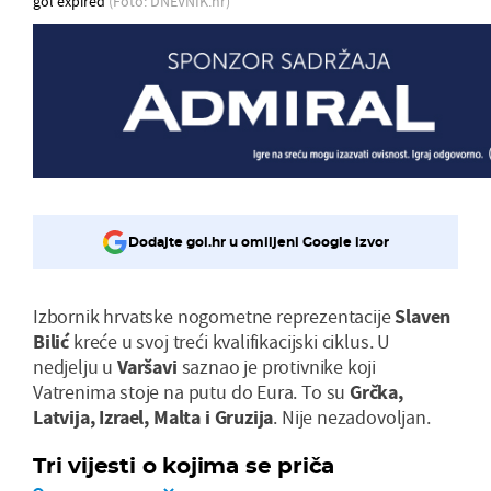
gol expired
(Foto: DNEVNIK.hr)
Dodajte gol.hr u omiljeni Google izvor
Izbornik hrvatske nogometne reprezentacije
Slaven
Bilić
kreće u svoj treći kvalifikacijski ciklus. U
nedjelju u
Varšavi
saznao je protivnike koji
Vatrenima stoje na putu do Eura. To su
Grčka,
Latvija, Izrael, Malta i Gruzija
. Nije nezadovoljan.
Tri vijesti o kojima se priča