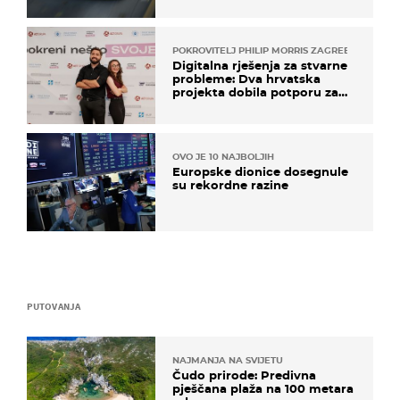
POKROVITELJ PHILIP MORRIS ZAGREB
Digitalna rješenja za stvarne
probleme: Dva hrvatska
projekta dobila potporu za
razvoj
OVO JE 10 NAJBOLJIH
Europske dionice dosegnule
su rekordne razine
PUTOVANJA
NAJMANJA NA SVIJETU
Čudo prirode: Predivna
pješčana plaža na 100 metara