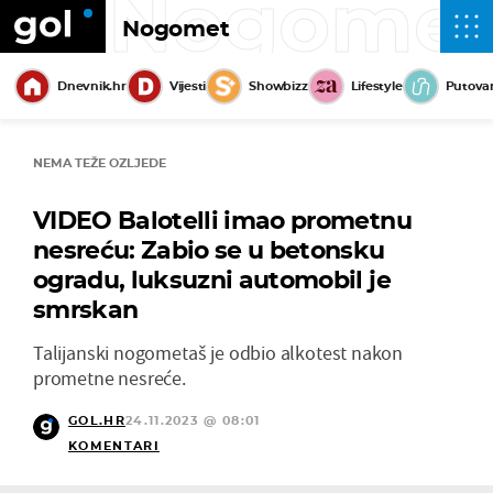
Nogome
Nogomet
Dnevnik.hr
Vijesti
Showbizz
Lifestyle
Putova
NEMA TEŽE OZLJEDE
VIDEO Balotelli imao prometnu
nesreću: Zabio se u betonsku
ogradu, luksuzni automobil je
smrskan
Talijanski nogometaš je odbio alkotest nakon
prometne nesreće.
GOL.HR
24.11.2023 @ 08:01
KOMENTARI