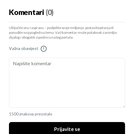
Komentari
(0)
Uključite se u raspravu – podijelite svoje mišljenje, postavite pitanja ili
ponudite svoj pogled na temu. Vaš komentar može potaknuti zanimljiv
dijalog i obogatiti zajednicu našeg portala.
Važna obavijest
!
1500 znakova preostalo
Prijavite se