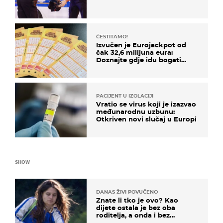
ČESTITAMO!
Izvučen je Eurojackpot od
čak 32,6 milijuna eura:
Doznajte gdje idu bogati
dobitci u Hrvatskoj
PACIJENT U IZOLACIJI
Vratio se virus koji je izazvao
međunarodnu uzbunu:
Otkriven novi slučaj u Europi
SHOW
DANAS ŽIVI POVUČENO
Znate li tko je ovo? Kao
dijete ostala je bez oba
roditelja, a onda i bez
milijuna koje je trebala