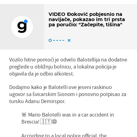
VIDEO Đoković pobjesnio na
navijače, pokazao im tri prsta
pa poručio: "Začepite, tišina"
Vozilo hitne pomoći je odvelo Balotellija na dodatne
preglede u obližnju bolnicu, a lokalna policija je
objavila da je odbio alkotest.
Dodajmo kako je Balotelli ove jeseni raskinuo
ugovor sa švicarskim Sionom i ponovno potpisao za
tursku Adanu Demirspor.
🚨 Mario Balotelli was in a car accident in
Brescia! 🇮🇹😨
According to a local police official, the