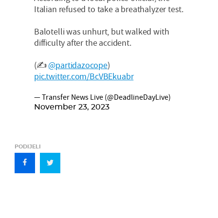
Italian refused to take a breathalyzer test.
Balotelli was unhurt, but walked with
difficulty after the accident.
(✍️
@partidazocope
)
pic.twitter.com/BcVBEkuabr
— Transfer News Live (@DeadlineDayLive)
November 23, 2023
PODIJELI