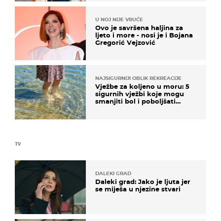
U NOJ NIJE VRUĆE
Ovo je savršena haljina za
ljeto i more - nosi je i Bojana
Gregorić Vejzović
NAJSIGURNIJI OBLIK REKREACIJE
Vježbe za koljeno u moru: 5
sigurnih vježbi koje mogu
smanjiti bol i poboljšati
pokretljivost
TV
DALEKI GRAD
Daleki grad: Jako je ljuta jer
se miješa u njezine stvari