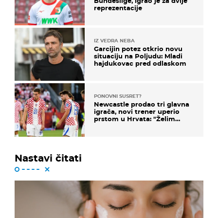
Bundeslige, igrao je za dvije
reprezentacije
IZ VEDRA NEBA
Garcijin potez otkrio novu
situaciju na Poljudu: Mladi
hajdukovac pred odlaskom
PONOVNI SUSRET?
Newcastle prodao tri glavna
igrača, novi trener uperio
prstom u Hrvata: "Želim
njega!"
Nastavi čitati