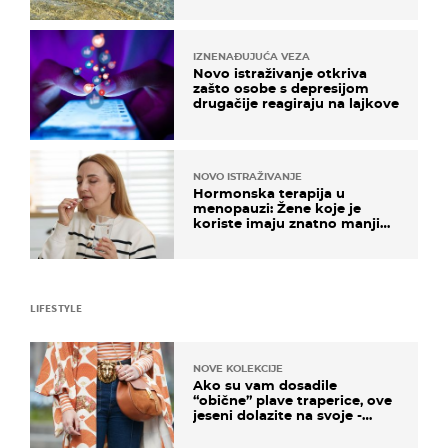
IZNENAĐUJUĆA VEZA
Novo istraživanje otkriva
zašto osobe s depresijom
drugačije reagiraju na lajkove
NOVO ISTRAŽIVANJE
Hormonska terapija u
menopauzi: Žene koje je
koriste imaju znatno manji
rizik od ovoga
LIFESTYLE
NOVE KOLEKCIJE
Ako su vam dosadile
“obične” plave traperice, ove
jeseni dolazite na svoje -
izdvajamo 15 hit modela