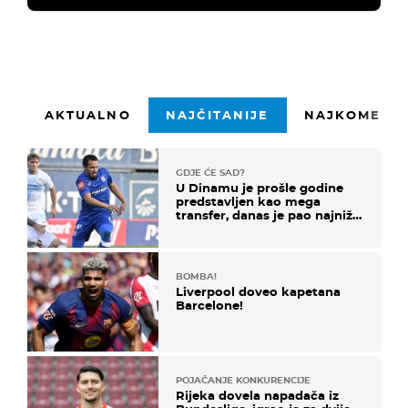
AKTUALNO
NAJČITANIJE
NAJKOMENTI
GDJE ĆE SAD?
U Dinamu je prošle godine
predstavljen kao mega
transfer, danas je pao najniže
u karijeri
BOMBA!
Liverpool doveo kapetana
Barcelone!
POJAČANJE KONKURENCIJE
Rijeka dovela napadača iz