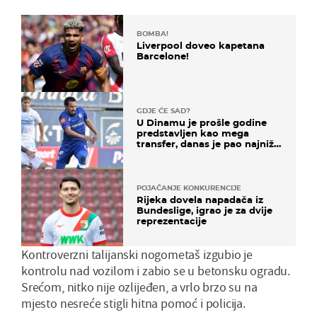
BOMBA!
Liverpool doveo kapetana
Barcelone!
GDJE ĆE SAD?
U Dinamu je prošle godine
predstavljen kao mega
transfer, danas je pao najniže
u karijeri
POJAČANJE KONKURENCIJE
Rijeka dovela napadača iz
Bundeslige, igrao je za dvije
reprezentacije
Kontroverzni talijanski nogometaš izgubio je
kontrolu nad vozilom i zabio se u betonsku ogradu.
Srećom, nitko nije ozlijeđen, a vrlo brzo su na
mjesto nesreće stigli hitna pomoć i policija.