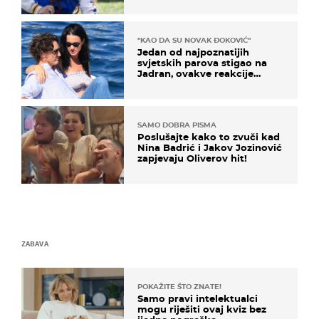
naslijediti
"KAO DA SU NOVAK ĐOKOVIĆ"
Jedan od najpoznatijih
svjetskih parova stigao na
Jadran, ovakve reakcije
vjerojatno nisu očekivali
SAMO DOBRA PISMA
Poslušajte kako to zvuči kad
Nina Badrić i Jakov Jozinović
zapjevaju Oliverov hit!
ZABAVA
POKAŽITE ŠTO ZNATE!
Samo pravi intelektualci
mogu riješiti ovaj kviz bez