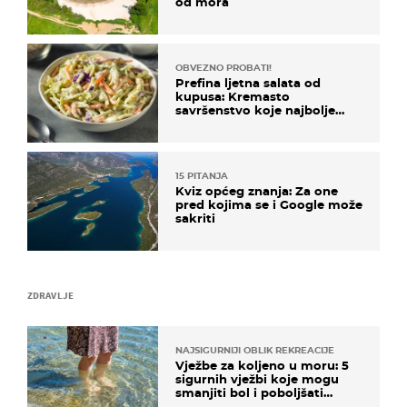
od mora
OBVEZNO PROBATI!
Prefina ljetna salata od
kupusa: Kremasto
savršenstvo koje najbolje
paše uz pečeno meso
15 PITANJA
Kviz općeg znanja: Za one
pred kojima se i Google može
sakriti
ZDRAVLJE
NAJSIGURNIJI OBLIK REKREACIJE
Vježbe za koljeno u moru: 5
sigurnih vježbi koje mogu
smanjiti bol i poboljšati
pokretljivost