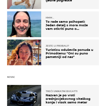
ijedne pogreške
HMM…
To rade samo psihopati:
Jedan detalj s mora može
vam otkriti puno o
prijateljima
JESTE LI PROBALI?
Turisticu oduševila ponuda u
Primoštenu: "Oni su puno
pametniji od nas"
NOVAC
TREĆI UNIKATNI BUGATTI
Nazvan je po vrsti
srednjovjekovnog viteškog
konja i visok samo metar