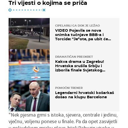
Tri vijesti o kojima se priča
CIPELARILI GA DOK JE LEŽAO
VIDEO Pojavila se nova
snimka tučnjave BBB-a i
Torcide: "Je*ote, pa ubit će
ga!"
DRAMATIČAN PREOKRET
Kakva drama u Zagrebu!
Hrvatska srušila Srbiju i
izborila finale Svjetskog
prvenstva
POMOĆNI TRENER
Legendarni hrvatski košarkaš
došao na klupu Barcelone
"Nek pjesma grmi s istoka, sjevera, centrale i jedinu,
vječnu, voljenu ponese u finale. Pa da opet zasvijetli
u poljudskom mraku plavo-bijeli Rabuzin visoko u