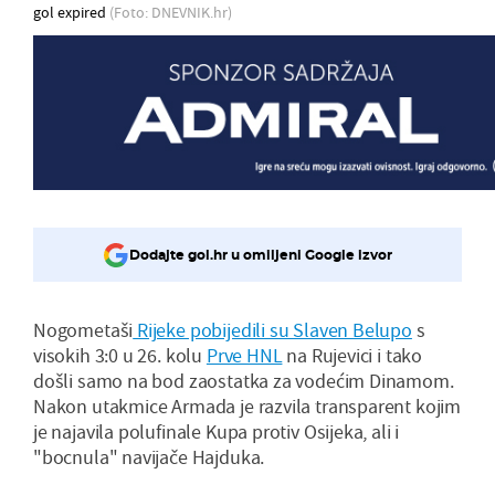
gol expired
(Foto: DNEVNIK.hr)
Dodajte gol.hr u omiljeni Google izvor
Nogometaši
Rijeke pobijedili su Slaven Belupo
s
visokih 3:0 u 26. kolu
Prve HNL
na Rujevici i tako
došli samo na bod zaostatka za vodećim Dinamom.
Nakon utakmice Armada je razvila transparent kojim
je najavila polufinale Kupa protiv Osijeka, ali i
"bocnula" navijače Hajduka.