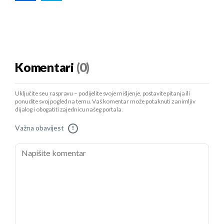
Komentari
(0)
Uključite se u raspravu – podijelite svoje mišljenje, postavite pitanja ili
ponudite svoj pogled na temu. Vaš komentar može potaknuti zanimljiv
dijalog i obogatiti zajednicu našeg portala.
Važna obavijest
!