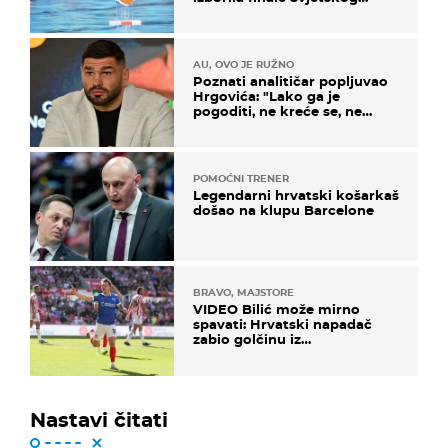
prvenstva
AU, OVO JE RUŽNO
Poznati analitičar popljuvao
Hrgovića: "Lako ga je
pogoditi, ne kreće se, ne
koristi noge..."
POMOĆNI TRENER
Legendarni hrvatski košarkaš
došao na klupu Barcelone
BRAVO, MAJSTORE
VIDEO Bilić može mirno
spavati: Hrvatski napadač
zabio golčinu iz
dalekometnog voleja, ali je
ispao iz Carabao Cupa
Nastavi čitati