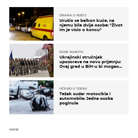
DRAMA U RIJECI
Urušio se balkon kuće, na
njemu bile dvije osobe: "Život
im je visio o koncu"
BURE BARUTA
Ukrajinski stručnjak
upozorava na novu prijetnju:
Ovaj grad u BiH-u bi mogao
biti žarište
OČEVID U TIJEKU
Težak sudar motocikla i
automobila: Jedna osoba
poginula
SHOW