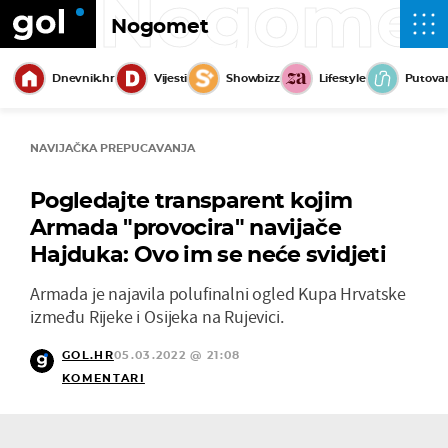
Nogome
Nogomet
Dnevnik.hr
Vijesti
Showbizz
Lifestyle
Putova
NAVIJAČKA PREPUCAVANJA
Pogledajte transparent kojim
Armada "provocira" navijače
Hajduka: Ovo im se neće svidjeti
Armada je najavila polufinalni ogled Kupa Hrvatske
između Rijeke i Osijeka na Rujevici.
GOL.HR
05.03.2022 @ 21:08
KOMENTARI