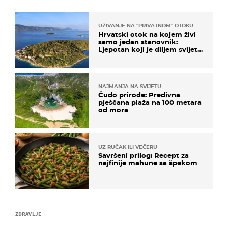
UŽIVANJE NA "PRIVATNOM" OTOKU
Hrvatski otok na kojem živi
samo jedan stanovnik:
Ljepotan koji je diljem svijeta
poznat po svojem "bijelom
zlatu"
NAJMANJA NA SVIJETU
Čudo prirode: Predivna
pješčana plaža na 100 metara
od mora
UZ RUČAK ILI VEČERU
Savršeni prilog: Recept za
najfinije mahune sa špekom
ZDRAVLJE