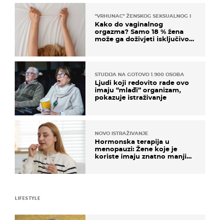
"VRHUNAC" ŽENSKOG SEKSUALNOG ISKUSTVA
Kako do vaginalnog
orgazma? Samo 18 % žena
može ga doživjeti isključivo
na ovaj način
STUDIJA NA GOTOVO 1.900 OSOBA
Ljudi koji redovito rade ovo
imaju “mlađi” organizam,
pokazuje istraživanje
NOVO ISTRAŽIVANJE
Hormonska terapija u
menopauzi: Žene koje je
koriste imaju znatno manji
rizik od ovoga
LIFESTYLE