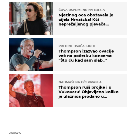
ČUVA USPOMENU NA NJEGA
Njezinog oca obožavala je
cijela Hrvatska! Kći
neprežaljenog pjevača
projurila špicom na dva
kotača
PRED 20 TISUĆA LJUDI
Thompson izazvao ovacije
već na početku koncerta:
"Što ću kad sam slab..."
NADMAŠENA OČEKIVANJA
Thompson ruši brojke i u
Vukovaru! Objavljeno koliko
je ulaznica prodano u
kratkom vremenu
ZABAVA