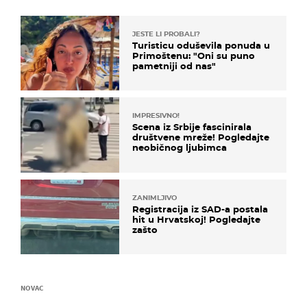
JESTE LI PROBALI?
Turisticu oduševila ponuda u
Primoštenu: "Oni su puno
pametniji od nas"
IMPRESIVNO!
Scena iz Srbije fascinirala
društvene mreže! Pogledajte
neobičnog ljubimca
ZANIMLJIVO
Registracija iz SAD-a postala
hit u Hrvatskoj! Pogledajte
zašto
NOVAC