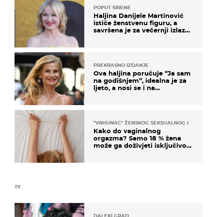
POPUT SIRENE
Haljina Danijele Martinović
ističe ženstvenu figuru, a
savršena je za večernji izlazak
na moru
PREKRASNO IZDANJE
Ova haljina poručuje “Ja sam
na godišnjem”, idealna je za
ljeto, a nosi se i na
zagrebačkoj špici
"VRHUNAC" ŽENSKOG SEKSUALNOG ISKUSTVA
Kako do vaginalnog
orgazma? Samo 18 % žena
može ga doživjeti isključivo
na ovaj način
TV
DALEKI GRAD