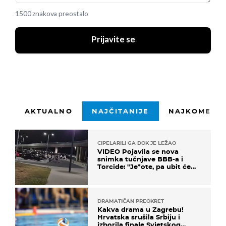
1500 znakova preostalo
Prijavite se
AKTUALNO
NAJČITANIJE
NAJKOMENTI
CIPELARILI GA DOK JE LEŽAO
VIDEO Pojavila se nova
snimka tučnjave BBB-a i
Torcide: "Je*ote, pa ubit će
ga!"
DRAMATIČAN PREOKRET
Kakva drama u Zagrebu!
Hrvatska srušila Srbiju i
izborila finale Svjetskog