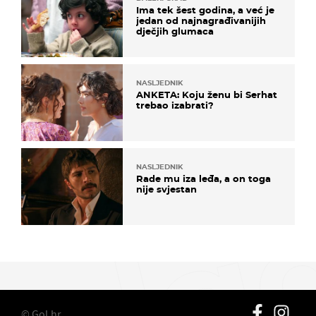
Ima tek šest godina, a već je
jedan od najnagrađivanijih
dječjih glumaca
NASLJEDNIK
ANKETA: Koju ženu bi Serhat
trebao izabrati?
NASLJEDNIK
Rade mu iza leđa, a on toga
nije svjestan
© Gol.hr