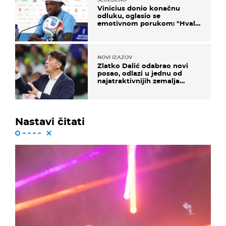
Vinicius donio konačnu
odluku, oglasio se
emotivnom porukom: "Hvala
vam svima"
NOVI IZAZOV
Zlatko Dalić odabrao novi
posao, odlazi u jednu od
najatraktivnijih zemalja
svijeta
Nastavi čitati