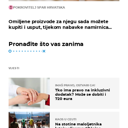
POKROVITELJ SPAR HRVATSKA
Omiljene proizvode za njegu sada možete
kupiti i usput, tijekom nabavke namirnica...
Pronađite što vas zanima
VIJESTI
IMAŠ PRAVO, OSTVARI GA!
Tko ima pravo na inkluzivni
dodatak? Može se dobiti i
720 eura
KAOS U CEUTI
Na stotine maloljetnika