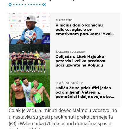
SLUŽBENO
Vinicius donio konačnu
odluku, oglasio se
emotivnom porukom: "Hvala
vam svima"
ŽALGIRIS RAZBIJEN
Golijada u Litvi: Hajduku
petarda i velika prednost
uoči uzvrata na Poljudu
SLAŽE SE STOŽER
Daliću će se pridružiti jedan
od omiljenih Vatrenih,
pomoćnici i dalje dvoje oko
ponude
Čolak je već u 5. minuti doveo Malmo u vodstvo, no
u nastavku su gosti preokrenuli preko Jermejeffa
(63) i Walemarka (70) da bi bod domaćma spasio