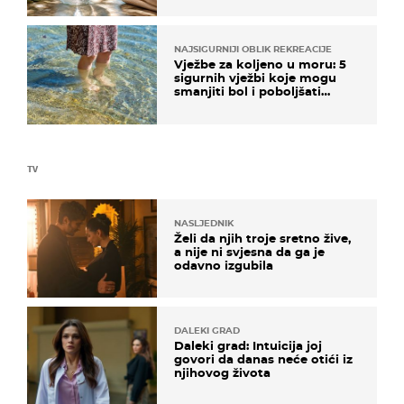
NAJSIGURNIJI OBLIK REKREACIJE
Vježbe za koljeno u moru: 5
sigurnih vježbi koje mogu
smanjiti bol i poboljšati
pokretljivost
TV
NASLJEDNIK
Želi da njih troje sretno žive,
a nije ni svjesna da ga je
odavno izgubila
DALEKI GRAD
Daleki grad: Intuicija joj
govori da danas neće otići iz
njihovog života