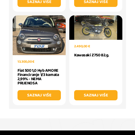
SAZNAJ VIŠE
SAZNAJ VIŠE
2.490,00 €
Kawasaki Z750 82.g.
13.300,00 €
Fiat 500 1,0 Hyb AMORE
Financiranje 1/3 kamata
2,99% - NEMA
PRIJENOSA
SAZNAJ VIŠE
SAZNAJ VIŠE