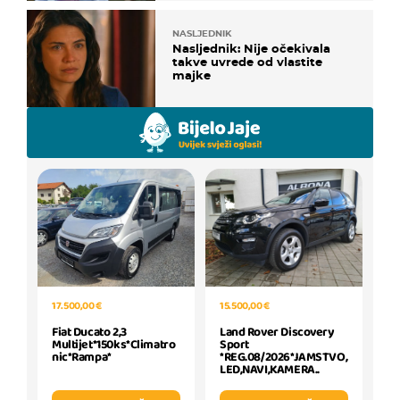
NASLJEDNIK
Nasljednik: Nije očekivala
takve uvrede od vlastite
majke
15.500,00 €
17.500,00 €
Land Rover Discovery
Fiat Ducato 2,3
Sport
Multijet*150ks*Climatro
*REG.08/2026*JAMSTVO,
nic*Rampa*
LED,NAVI,KAMERA..