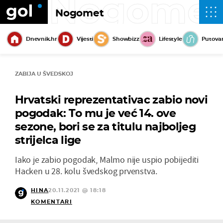
Nogome
Nogomet
Dnevnik.hr
Vijesti
Showbizz
Lifestyle
Putova
ZABIJA U ŠVEDSKOJ
Hrvatski reprezentativac zabio novi
pogodak: To mu je već 14. ove
sezone, bori se za titulu najboljeg
strijelca lige
Iako je zabio pogodak, Malmo nije uspio pobijediti
Hacken u 28. kolu švedskog prvenstva.
HINA
20.11.2021 @ 18:18
KOMENTARI