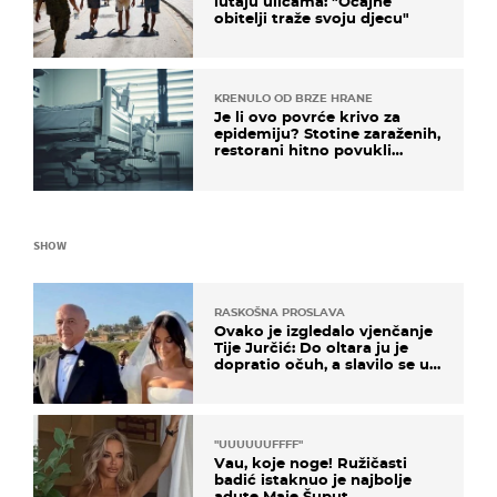
lutaju ulicama: "Očajne
obitelji traže svoju djecu"
KRENULO OD BRZE HRANE
Je li ovo povrće krivo za
epidemiju? Stotine zaraženih,
restorani hitno povukli
proizvod
SHOW
RASKOŠNA PROSLAVA
Ovako je izgledalo vjenčanje
Tije Jurčić: Do oltara ju je
dopratio očuh, a slavilo se uz
Olivera i Rozgu
"UUUUUUFFFF"
Vau, koje noge! Ružičasti
badić istaknuo je najbolje
adute Maje Šuput