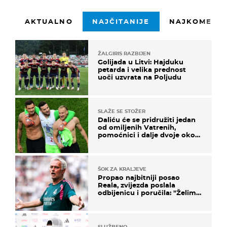
AKTUALNO
NAJČITANIJE
NAJKOMENTI
ŽALGIRIS RAZBIJEN
Golijada u Litvi: Hajduku
petarda i velika prednost
uoči uzvrata na Poljudu
SLAŽE SE STOŽER
Daliću će se pridružiti jedan
od omiljenih Vatrenih,
pomoćnici i dalje dvoje oko
ponude
ŠOK ZA KRALJEVE
Propao najbitniji posao
Reala, zvijezda poslala
odbijenicu i poručila: "Želim
u Barcelonu"
SLUŽBENO