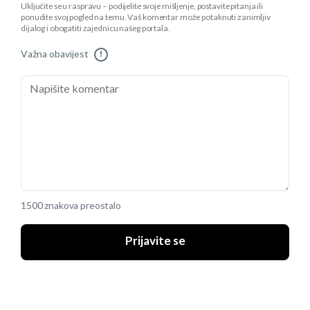
Uključite se u raspravu – podijelite svoje mišljenje, postavite pitanja ili
ponudite svoj pogled na temu. Vaš komentar može potaknuti zanimljiv
dijalog i obogatiti zajednicu našeg portala.
Važna obavijest
!
1500 znakova preostalo
Prijavite se