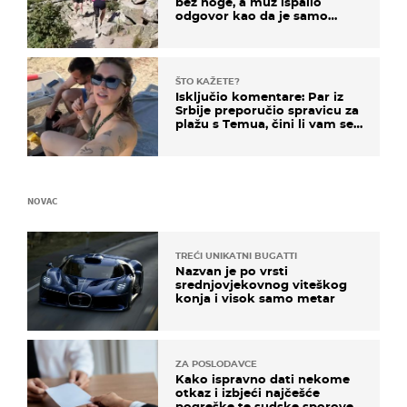
bez noge, a muž ispalio
odgovor kao da je samo
čekao…
ŠTO KAŽETE?
Isključio komentare: Par iz
Srbije preporučio spravicu za
plažu s Temua, čini li vam se
ovo sigurnim?
NOVAC
TREĆI UNIKATNI BUGATTI
Nazvan je po vrsti
srednjovjekovnog viteškog
konja i visok samo metar
ZA POSLODAVCE
Kako ispravno dati nekome
otkaz i izbjeći najčešće
pogreške te sudske sporove