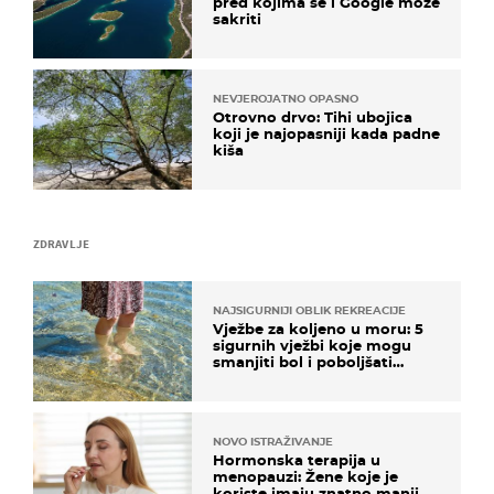
pred kojima se i Google može
sakriti
NEVJEROJATNO OPASNO
Otrovno drvo: Tihi ubojica
koji je najopasniji kada padne
kiša
ZDRAVLJE
NAJSIGURNIJI OBLIK REKREACIJE
Vježbe za koljeno u moru: 5
sigurnih vježbi koje mogu
smanjiti bol i poboljšati
pokretljivost
NOVO ISTRAŽIVANJE
Hormonska terapija u
menopauzi: Žene koje je
koriste imaju znatno manji