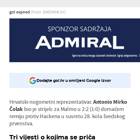
gol expired
(Foto: DNEVNIK.hr)
Dodajte gol.hr u omiljeni Google izvor
Hrvatski nogometni reprezentativac
Antonio Mirko
Čolak
bio je strijelc za Malmo u 2:2 (1:0) domaćem
remiju protiv Hackena u susretu 28. kola švedskog
prvenstva.
Tri vijesti o kojima se priča