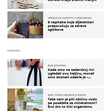
rizik od ovoga
VRIJEDI IH UVRSTITI U PREHRANU
6 napitaka koje dijetetičari
preporučuju za zdrave
zglobove
LIFESTYLE
BAŠ EFEKTNA
Kada smo na zadarskoj rivi
ugledali ovu haljinu, morali
smo doznati odakle je –
košta samo 18 eura
NIJE UVIJEK NAJBOLJI IZBOR
Teže vam je piti običnu vodu
pa posežete za mineralnom?
Evo što to čini organizmu