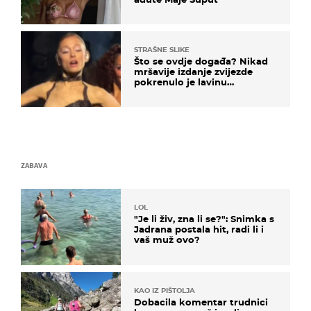
STRAŠNE SLIKE
Što se ovdje događa? Nikad
mršavije izdanje zvijezde
pokrenulo je lavinu
zabrinutih komentara
ZABAVA
LOL
"Je li živ, zna li se?": Snimka s
Jadrana postala hit, radi li i
vaš muž ovo?
KAO IZ PIŠTOLJA
Dobacila komentar trudnici