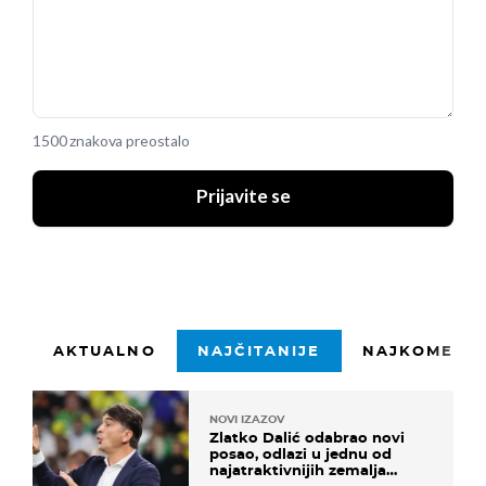
1500 znakova preostalo
Prijavite se
AKTUALNO
NAJČITANIJE
NAJKOMENTI
NOVI IZAZOV
Zlatko Dalić odabrao novi
posao, odlazi u jednu od
najatraktivnijih zemalja
svijeta