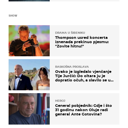
SHOW
DRAMA U ŠIBENIKU
Thompson usred koncerta
iznenada prekinuo pjesmu:
"Zovite hitnu!"
RASKOŠNA PROSLAVA
Ovako je izgledalo vjenčanje
Tije Jurčić: Do oltara ju je
dopratio očuh, a slavilo se uz
Olivera i Rozgu
HEROJ
General pobjednik: Gdje i što
31 godinu nakon Oluje radi
general Ante Gotovina?