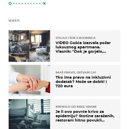
VIJESTI
STIGAO I ŠOK S BOOKINGA
VIDEO Gošća izazvala požar
luksuznog apartmana.
Vlasnik: "Dok je gorjelo,
smijali su se, pili i pokazivali
mi srednji prst"
IMAŠ PRAVO, OSTVARI GA!
Tko ima pravo na inkluzivni
dodatak? Može se dobiti i
720 eura
KRENULO OD BRZE HRANE
Je li ovo povrće krivo za
epidemiju? Stotine zaraženih,
restorani hitno povukli
proizvod