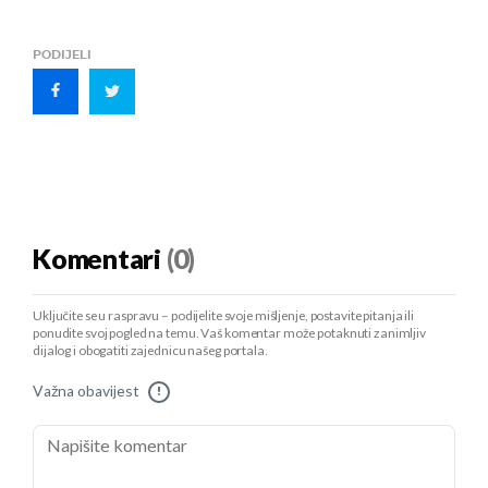
PODIJELI
Komentari
(0)
Uključite se u raspravu – podijelite svoje mišljenje, postavite pitanja ili
ponudite svoj pogled na temu. Vaš komentar može potaknuti zanimljiv
dijalog i obogatiti zajednicu našeg portala.
Važna obavijest
!