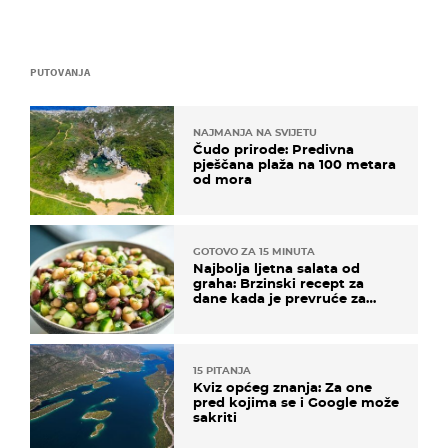
PUTOVANJA
NAJMANJA NA SVIJETU
Čudo prirode: Predivna
pješčana plaža na 100 metara
od mora
GOTOVO ZA 15 MINUTA
Najbolja ljetna salata od
graha: Brzinski recept za
dane kada je prevruće za
kuhanje
15 PITANJA
Kviz općeg znanja: Za one
pred kojima se i Google može
sakriti