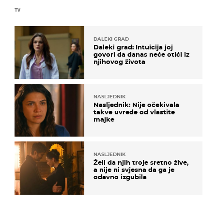
TV
DALEKI GRAD
Daleki grad: Intuicija joj
govori da danas neće otići iz
njihovog života
NASLJEDNIK
Nasljednik: Nije očekivala
takve uvrede od vlastite
majke
NASLJEDNIK
Želi da njih troje sretno žive,
a nije ni svjesna da ga je
odavno izgubila