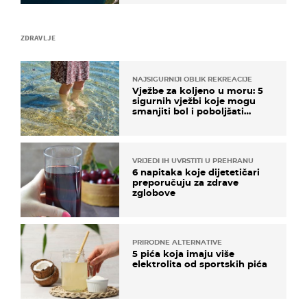
ZDRAVLJE
NAJSIGURNIJI OBLIK REKREACIJE
Vježbe za koljeno u moru: 5
sigurnih vježbi koje mogu
smanjiti bol i poboljšati
pokretljivost
VRIJEDI IH UVRSTITI U PREHRANU
6 napitaka koje dijetetičari
preporučuju za zdrave
zglobove
PRIRODNE ALTERNATIVE
5 pića koja imaju više
elektrolita od sportskih pića