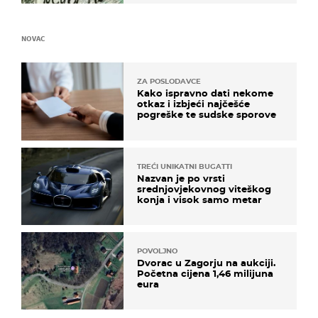
NOVAC
ZA POSLODAVCE
Kako ispravno dati nekome
otkaz i izbjeći najčešće
pogreške te sudske sporove
TREĆI UNIKATNI BUGATTI
Nazvan je po vrsti
srednjovjekovnog viteškog
konja i visok samo metar
POVOLJNO
Dvorac u Zagorju na aukciji.
Početna cijena 1,46 milijuna
eura