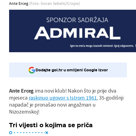
Ante Erceg
(Foto: Goran Sebelic/Cropix)
Dodajte gol.hr u omiljeni Google izvor
Ante Erceg
ima novi klub! Nakon što je prije dva
mjeseca
raskinuo ugovor s Istrom 1961
, 35-godišnji
napadač je pronašao novi angažman u
Nizozemskoj!
Tri vijesti o kojima se priča