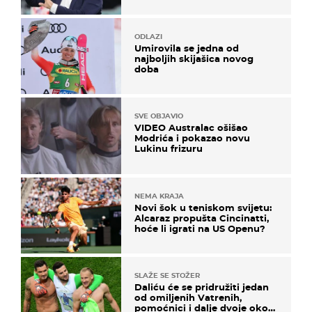
ODLAZI
Umirovila se jedna od
najboljih skijašica novog
doba
SVE OBJAVIO
VIDEO Australac ošišao
Modrića i pokazao novu
Lukinu frizuru
NEMA KRAJA
Novi šok u teniskom svijetu:
Alcaraz propušta Cincinatti,
hoće li igrati na US Openu?
SLAŽE SE STOŽER
Daliću će se pridružiti jedan
od omiljenih Vatrenih,
pomoćnici i dalje dvoje oko