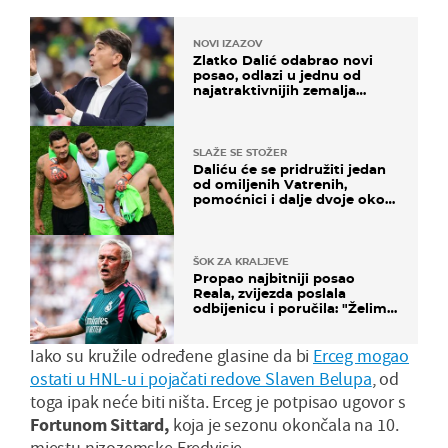
NOVI IZAZOV
Zlatko Dalić odabrao novi
posao, odlazi u jednu od
najatraktivnijih zemalja
svijeta
SLAŽE SE STOŽER
Daliću će se pridružiti jedan
od omiljenih Vatrenih,
pomoćnici i dalje dvoje oko
ponude
ŠOK ZA KRALJEVE
Propao najbitniji posao
Reala, zvijezda poslala
odbijenicu i poručila: "Želim
u Barcelonu"
Iako su kružile određene glasine da bi
Erceg mogao
ostati u HNL-u i pojačati redove Slaven Belupa
, od
toga ipak neće biti ništa. Erceg je potpisao ugovor s
Fortunom Sittard,
koja je sezonu okončala na 10.
mjestu nizozemske Eredvisie.