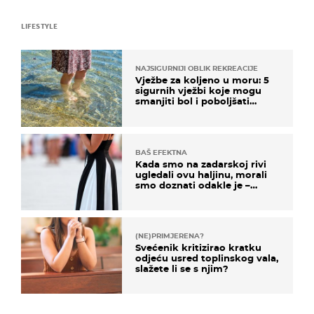
LIFESTYLE
NAJSIGURNIJI OBLIK REKREACIJE
Vježbe za koljeno u moru: 5
sigurnih vježbi koje mogu
smanjiti bol i poboljšati
pokretljivost
BAŠ EFEKTNA
Kada smo na zadarskoj rivi
ugledali ovu haljinu, morali
smo doznati odakle je –
košta samo 18 eura
(NE)PRIMJERENA?
Svećenik kritizirao kratku
odjeću usred toplinskog vala,
slažete li se s njim?