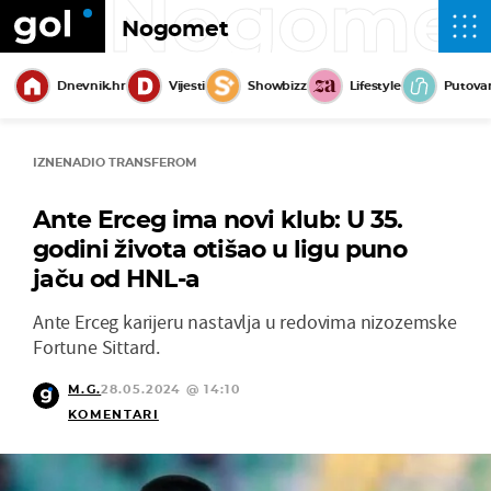
Nogome
Nogomet
Dnevnik.hr
Vijesti
Showbizz
Lifestyle
Putova
IZNENADIO TRANSFEROM
Ante Erceg ima novi klub: U 35.
godini života otišao u ligu puno
jaču od HNL-a
Ante Erceg karijeru nastavlja u redovima nizozemske
Fortune Sittard.
M.G.
28.05.2024 @ 14:10
KOMENTARI