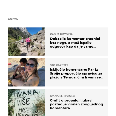
ZABAVA
KAO IZ PIŠTOLJA
Dobacila komentar trudnici
bez noge, a muž ispalio
odgovor kao da je samo
čekao…
ŠTO KAŽETE?
Isključio komentare: Par iz
Srbije preporučio spravicu za
plažu s Temua, čini li vam se
ovo sigurnim?
IVANA SE SPASILA
Grafit o propaloj ljubavi
postao je viralan zbog jednog
komentara