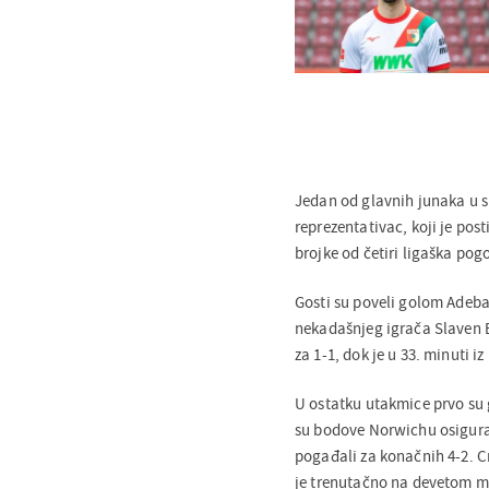
Jedan od glavnih junaka u s
reprezentativac, koji je po
brojke od četiri ligaška pog
Gosti su poveli golom Adeba
nekadašnjeg igrača Slaven B
za 1-1, dok je u 33. minuti 
U ostatku utakmice prvo su g
su bodove Norwichu osigurali
pogađali za konačnih 4-2. C
je trenutačno na devetom mje