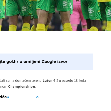
te gol.hr u omiljeni Google izvor
dali su na domaćem terenu
Luton
4-2 u susretu 18. kola
arnom
Championshipu
.
riča