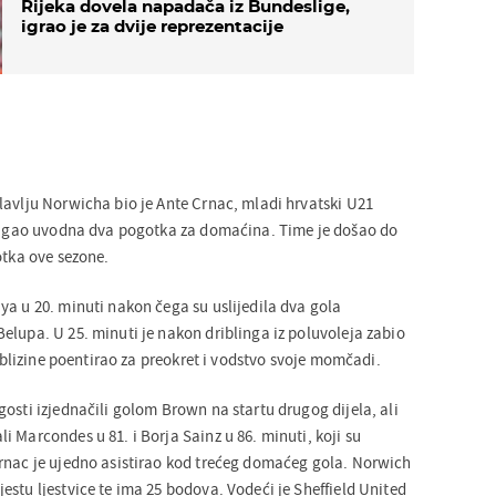
Rijeka dovela napadača iz Bundeslige,
igrao je za dvije reprezentacije
lavlju Norwicha bio je Ante Crnac, mladi hrvatski U21
stigao uvodna dva pogotka za domaćina. Time je došao do
otka ove sezone.
ya u 20. minuti nakon čega su uslijedila dva gola
elupa. U 25. minuti je nakon driblinga iz poluvoleja zabio
iz blizine poentirao za preokret i vodstvo svoje momčadi.
osti izjednačili golom Brown na startu drugog dijela, ali
 Marcondes u 81. i Borja Sainz u 86. minuti, koji su
rnac je ujedno asistirao kod trećeg domaćeg gola. Norwich
stu ljestvice te ima 25 bodova. Vodeći je Sheffield United