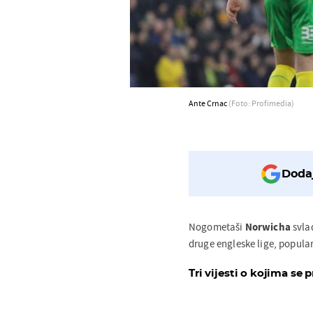
Ante Crnac
(Foto: Profimedia)
Dodaj
Nogometaši
Norwicha
svla
druge engleske lige, popul
Tri vijesti o kojima se p