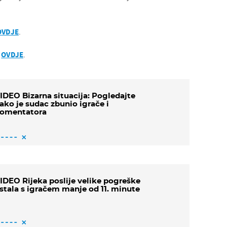
OVDJE
.
e
OVDJE
.
IDEO Bizarna situacija: Pogledajte
ako je sudac zbunio igrače i
omentatora
IDEO Rijeka poslije velike pogreške
stala s igračem manje od 11. minute