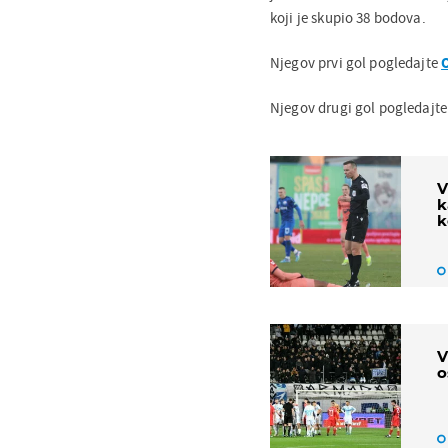
koji je skupio 38 bodova.
Njegov prvi gol pogledajte
Njegov drugi gol pogledajt
V
k
k
V
o