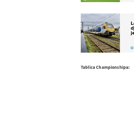
L
d
j
Tablica Championshipa: