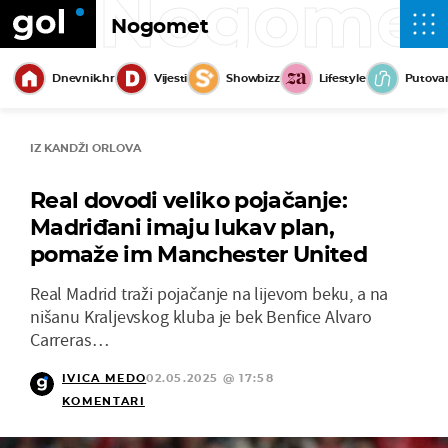
Nogome
Nogomet
Dnevnik.hr
Vijesti
Showbizz
Lifestyle
Putova
IZ KANDŽI ORLOVA
Real dovodi veliko pojačanje:
Madriđani imaju lukav plan,
pomaže im Manchester United
Real Madrid traži pojačanje na lijevom beku, a na
nišanu Kraljevskog kluba je bek Benfice Alvaro
Carreras…
IVICA MEDO
02.05.2025 @ 17:58
KOMENTARI