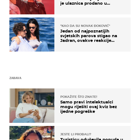
je ulaznica prodano u
kratkom vremenu
"KAO DA SU NOVAK ĐOKOVIĆ"
Jedan od najpoznatijih
svjetskih parova stigao na
Jadran, ovakve reakcije
vjerojatno nisu očekivali
ZABAVA
POKAŽITE ŠTO ZNATE!
Samo pravi intelektualci
mogu riješiti ovaj kviz bez
ijedne pogreške
JESTE LI PROBALI?
Turisticu oduševila ponuda u