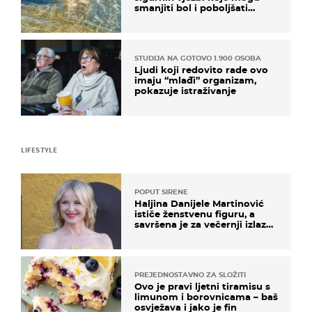
smanjiti bol i poboljšati
pokretljivost
STUDIJA NA GOTOVO 1.900 OSOBA
Ljudi koji redovito rade ovo
imaju “mlađi” organizam,
pokazuje istraživanje
LIFESTYLE
POPUT SIRENE
Haljina Danijele Martinović
ističe ženstvenu figuru, a
savršena je za večernji izlazak
na moru
PREJEDNOSTAVNO ZA SLOŽITI
Ovo je pravi ljetni tiramisu s
limunom i borovnicama – baš
osvježava i jako je fin