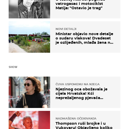
vatrogasac i motociklst
Matija: "Ostavio je trag"
NOVI DETALJI
Ministar objavio nove detalje
o sudaru vlakova! Dvadeset
je ozlijeđenih, mlađa žena na
intenzivnoj
SHOW
ČUVA USPOMENU NA NJEGA
Njezinog oca obožavala je
cijela Hrvatska! Kći
neprežaljenog pjevača
projurila špicom na dva
kotača
NADMAŠENA OČEKIVANJA
Thompson ruši brojke i u
Vukovaru! Objavljeno koliko