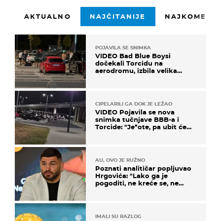
AKTUALNO
NAJČITANIJE
NAJKOMENTI
POJAVILA SE SNIMKA
VIDEO Bad Blue Boysi
dočekali Torcidu na
aerodromu, izbila velika
masovna tučnjava
CIPELARILI GA DOK JE LEŽAO
VIDEO Pojavila se nova
snimka tučnjave BBB-a i
Torcide: "Je*ote, pa ubit će
ga!"
AU, OVO JE RUŽNO
Poznati analitičar popljuvao
Hrgovića: "Lako ga je
pogoditi, ne kreće se, ne
koristi noge..."
IMALI SU RAZLOG