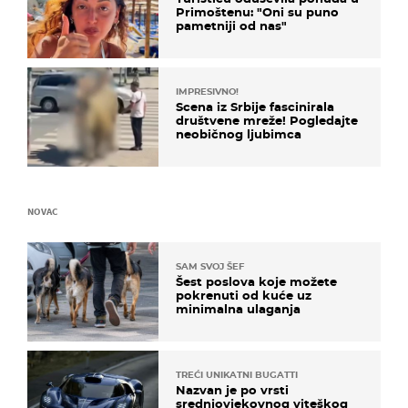
Primoštenu: "Oni su puno
pametniji od nas"
IMPRESIVNO!
Scena iz Srbije fascinirala
društvene mreže! Pogledajte
neobičnog ljubimca
NOVAC
SAM SVOJ ŠEF
Šest poslova koje možete
pokrenuti od kuće uz
minimalna ulaganja
TREĆI UNIKATNI BUGATTI
Nazvan je po vrsti
srednjovjekovnog viteškog