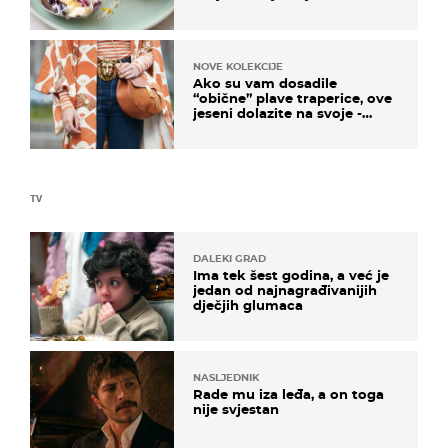
NOVE KOLEKCIJE
Ako su vam dosadile
“obične” plave traperice, ove
jeseni dolazite na svoje -
izdvajamo 15 hit modela
TV
DALEKI GRAD
Ima tek šest godina, a već je
jedan od najnagrađivanijih
dječjih glumaca
NASLJEDNIK
Rade mu iza leđa, a on toga
nije svjestan