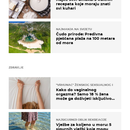
recepata koje moraju znati
svi kuhari
NAJMANJA NA SVIJETU
Čudo prirode: Predivna
pješčana plaža na 100 metara
od mora
ZDRAVLJE
"VRHUNAC" ŽENSKOG SEKSUALNOG ISKUSTVA
Kako do vaginalnog
orgazma? Samo 18 % žena
može ga doživjeti isključivo
na ovaj način
NAJSIGURNIJI OBLIK REKREACIJE
Vježbe za koljeno u moru: 5
sigurnih vježbi koje mogu