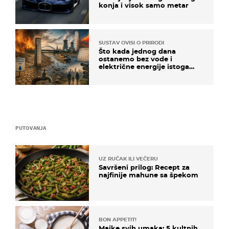
konja i visok samo metar
SUSTAV OVISI O PRIRODI
Što kada jednog dana
ostanemo bez vode i
električne energije istoga
dana?
PUTOVANJA
UZ RUČAK ILI VEČERU
Savršeni prilog: Recept za
najfinije mahune sa špekom
BON APPETIT!
Majke svih umaka: 5 kultnih