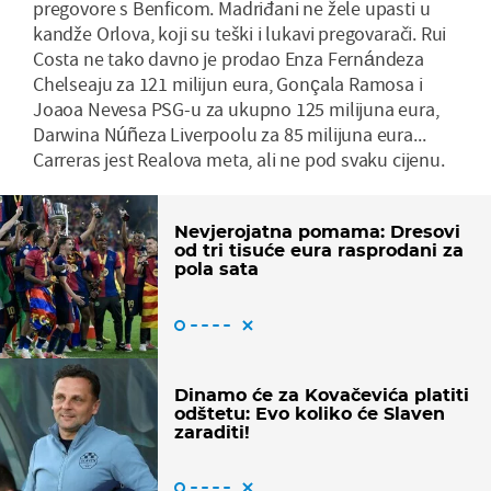
pregovore s Benficom. Madriđani ne žele upasti u
kandže Orlova, koji su teški i lukavi pregovarači. Rui
Costa ne tako davno je prodao Enza Fernándeza
Chelseaju za 121 milijun eura, Gonçala Ramosa i
Joaoa Nevesa PSG-u za ukupno 125 milijuna eura,
Darwina Núñeza Liverpoolu za 85 milijuna eura...
Carreras jest Realova meta, ali ne pod svaku cijenu.
Nevjerojatna pomama: Dresovi
od tri tisuće eura rasprodani za
pola sata
Dinamo će za Kovačevića platiti
odštetu: Evo koliko će Slaven
zaraditi!