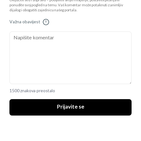
Uključite se u raspravu – podijelite svoje mišljenje, postavite pitanja ili
ponudite svoj pogled na temu. Vaš komentar može potaknuti zanimljiv
dijalog i obogatiti zajednicu našeg portala.
Važna obavijest
!
1500 znakova preostalo
Prijavite se