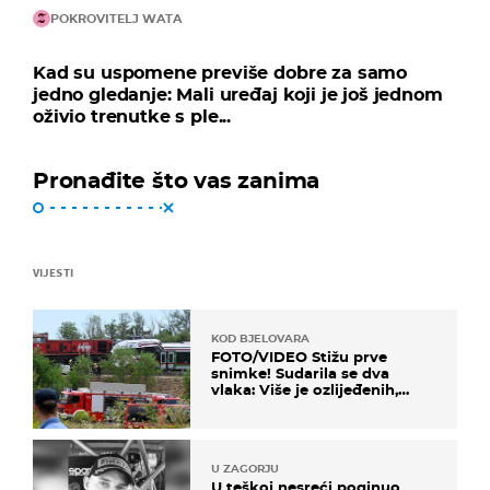
POKROVITELJ WATA
Kad su uspomene previše dobre za samo
jedno gledanje: Mali uređaj koji je još jednom
oživio trenutke s ple...
Pronađite što vas zanima
VIJESTI
KOD BJELOVARA
FOTO/VIDEO Stižu prve
snimke! Sudarila se dva
vlaka: Više je ozlijeđenih,
hitne službe na terenu
U ZAGORJU
U teškoj nesreći poginuo