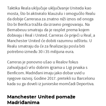
Taktika Reala uključuje uključivanje Uniteda kao
mosta, što bi aktiviralo klauzulu i omogućilo Realu
da dobije Carrerasa za znatno niži iznos od onoga
što bi Benfica tražila da izravno pregovaraju. Na
Bernabeuu smatraju da je rasplet prema kojem
dobivaju i Real i United. Carreras će prijeći u Real, a
Manchester United će dobiti razumnu odštetu. U
Realu smatraju da će za finalizaciju posla biti
potrebno između 30 i 35 milijuna eura.
Carreras je ponovno ušao u Realov fokus
zahvaljujući vrlo dobrim igrama u Ligi prvaka s
Benficom. Madriđani imaju jako dobar uvid u
njegove razvoj. Godine 2017. pretekli su Barcelonu
kada su ga doveli iz juniorske momčadi Deportiva.
Manchester United pomaže
Madriđanima