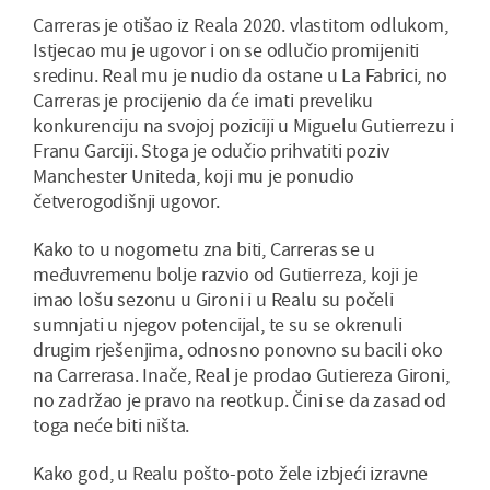
Carreras je otišao iz Reala 2020. vlastitom odlukom,
Istjecao mu je ugovor i on se odlučio promijeniti
sredinu. Real mu je nudio da ostane u La Fabrici, no
Carreras je procijenio da će imati preveliku
konkurenciju na svojoj poziciji u Miguelu Gutierrezu i
Franu Garciji. Stoga je odučio prihvatiti poziv
Manchester Uniteda, koji mu je ponudio
četverogodišnji ugovor.
Kako to u nogometu zna biti, Carreras se u
međuvremenu bolje razvio od Gutierreza, koji je
imao lošu sezonu u Gironi i u Realu su počeli
sumnjati u njegov potencijal, te su se okrenuli
drugim rješenjima, odnosno ponovno su bacili oko
na Carrerasa. Inače, Real je prodao Gutiereza Gironi,
no zadržao je pravo na reotkup. Čini se da zasad od
toga neće biti ništa.
Kako god, u Realu pošto-poto žele izbjeći izravne