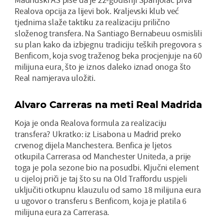
Realova opcija za lijevi bok. Kraljevski klub već
tjednima slaže taktiku za realizaciju prilično
složenog transfera. Na Santiago Bernabeuu osmislili
su plan kako da izbjegnu tradiciju teških pregovora s
Benficom, koja svog traženog beka procjenjuje na 60
milijuna eura, što je iznos daleko iznad onoga što
Real namjerava uložiti.
Alvaro Carreras na meti Real Madrida
Koja je onda Realova formula za realizaciju
transfera? Ukratko: iz Lisabona u Madrid preko
crvenog dijela Manchestera. Benfica je ljetos
otkupila Carrerasa od Manchester Uniteda, a prije
toga je pola sezone bio na posudbi. Ključni element
u cijeloj priči je taj što su na Old Traffordu uspjeli
uključiti otkupnu klauzulu od samo 18 milijuna eura
u ugovor o transferu s Benficom, koja je platila 6
milijuna eura za Carrerasa.