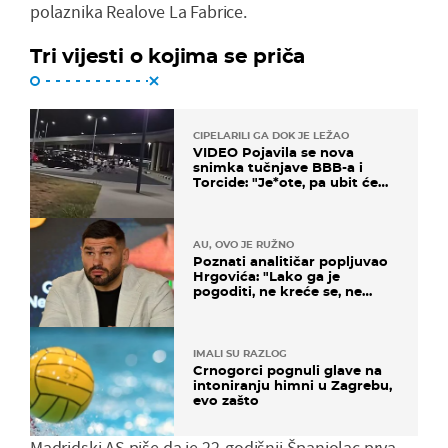
polaznika Realove La Fabrice.
Tri vijesti o kojima se priča
CIPELARILI GA DOK JE LEŽAO
VIDEO Pojavila se nova
snimka tučnjave BBB-a i
Torcide: "Je*ote, pa ubit će
ga!"
AU, OVO JE RUŽNO
Poznati analitičar popljuvao
Hrgovića: "Lako ga je
pogoditi, ne kreće se, ne
koristi noge..."
IMALI SU RAZLOG
Crnogorci pognuli glave na
intoniranju himni u Zagrebu,
evo zašto
Madridski AS piše da je 22-godišnji Španjolac prva