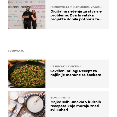
POKROVITELJ PHILIP MORRIS ZAGREB
Digitalna rješenja za stvarne
probleme: Dva hrvatska
projekta dobila potporu za
razvoj
PUTOVANJA
UZ RUČAK ILI VEČERU
Savršeni prilog: Recept za
najfinije mahune sa špekom
BON APPETIT!
Majke svih umaka: 5 kultnih
recepata koje moraju znati
svi kuhari