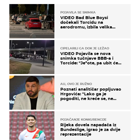
POJAVILA SE SNIMKA
VIDEO Bad Blue Boysi
dočekali Torcidu na
aerodromu, izbila velika
masovna tučnjava
CIPELARILI GA DOK JE LEŽAO
VIDEO Pojavila se nova
snimka tučnjave BBB-a i
Torcide: "Je*ote, pa ubit će
ga!"
AU, OVO JE RUŽNO
Poznati analitičar popljuvao
Hrgovića: "Lako ga je
pogoditi, ne kreće se, ne
koristi noge..."
POJAČANJE KONKURENCIJE
Rijeka dovela napadača iz
Bundeslige, igrao je za dvije
reprezentacije