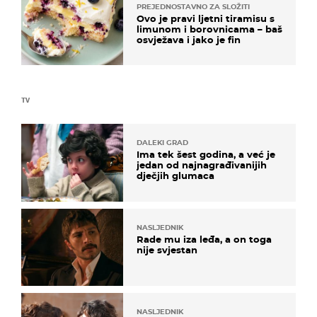
PREJEDNOSTAVNO ZA SLOŽITI
Ovo je pravi ljetni tiramisu s
limunom i borovnicama – baš
osvježava i jako je fin
TV
DALEKI GRAD
Ima tek šest godina, a već je
jedan od najnagrađivanijih
dječjih glumaca
NASLJEDNIK
Rade mu iza leđa, a on toga
nije svjestan
NASLJEDNIK