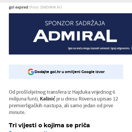
gol expired
(Foto: DNEVNIK.hr)
Dodajte gol.hr u omiljeni Google izvor
Od prošloljetnog transfera iz Hajduka vrijednog 6
milijuna funti,
Kalinić
je u dresu Roversa upisao 12
premierligaških nastupa, ali samo jedan od prve
minute.
Tri vijesti o kojima se priča