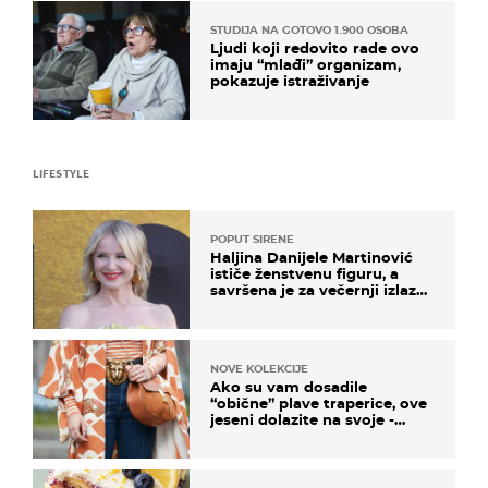
STUDIJA NA GOTOVO 1.900 OSOBA
Ljudi koji redovito rade ovo
imaju “mlađi” organizam,
pokazuje istraživanje
LIFESTYLE
POPUT SIRENE
Haljina Danijele Martinović
ističe ženstvenu figuru, a
savršena je za večernji izlazak
na moru
NOVE KOLEKCIJE
Ako su vam dosadile
“obične” plave traperice, ove
jeseni dolazite na svoje -
izdvajamo 15 hit modela