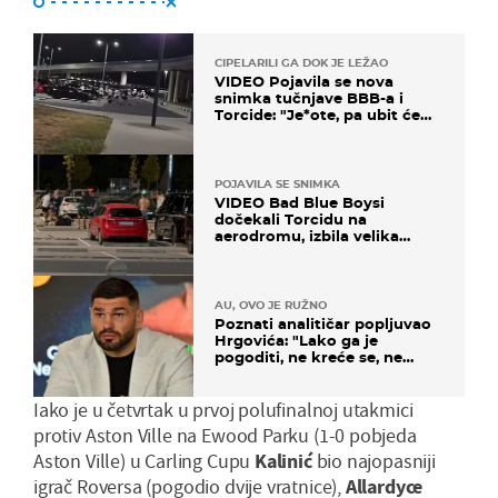
CIPELARILI GA DOK JE LEŽAO
VIDEO Pojavila se nova
snimka tučnjave BBB-a i
Torcide: "Je*ote, pa ubit će
ga!"
POJAVILA SE SNIMKA
VIDEO Bad Blue Boysi
dočekali Torcidu na
aerodromu, izbila velika
masovna tučnjava
AU, OVO JE RUŽNO
Poznati analitičar popljuvao
Hrgovića: "Lako ga je
pogoditi, ne kreće se, ne
koristi noge..."
Iako je u četvrtak u prvoj polufinalnoj utakmici
protiv Aston Ville na Ewood Parku (1-0 pobjeda
Aston Ville) u Carling Cupu
Kalinić
bio najopasniji
igrač Roversa (pogodio dvije vratnice),
Allardyce