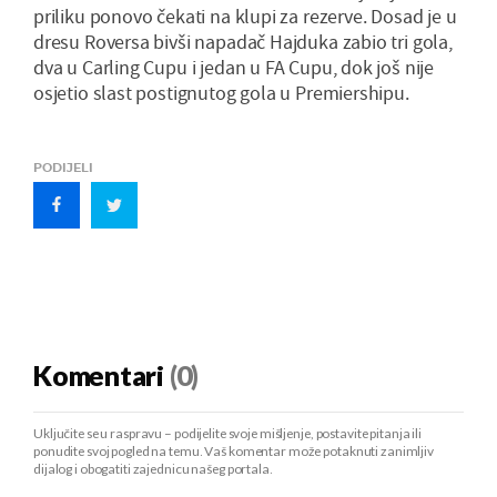
priliku ponovo čekati na klupi za rezerve. Dosad je u
dresu Roversa bivši napadač Hajduka zabio tri gola,
dva u Carling Cupu i jedan u FA Cupu, dok još nije
osjetio slast postignutog gola u Premiershipu.
PODIJELI
Komentari
(0)
Uključite se u raspravu – podijelite svoje mišljenje, postavite pitanja ili
ponudite svoj pogled na temu. Vaš komentar može potaknuti zanimljiv
dijalog i obogatiti zajednicu našeg portala.