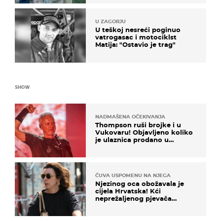
U ZAGORJU
U teškoj nesreći poginuo
vatrogasac i motociklst
Matija: "Ostavio je trag"
SHOW
NADMAŠENA OČEKIVANJA
Thompson ruši brojke i u
Vukovaru! Objavljeno koliko
je ulaznica prodano u
kratkom vremenu
ČUVA USPOMENU NA NJEGA
Njezinog oca obožavala je
cijela Hrvatska! Kći
neprežaljenog pjevača
projurila špicom na dva
kotača