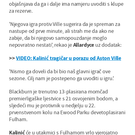
objašnjava da ga i dalje ima namjeru uvoditi s klupe
za rezerve.
'Njegova igra protiv Ville sugerira da je spreman za
nastupe od prve minute, ali strah me da ako ne
zabije, da bi njegovo samopouzdanje moglo
nepovratno nestati', rekao je
Allardyce
uz dodatak:
>>
VIDEO: Kalinić tragičar u porazu od Aston Ville
'Nismo ga doveli da bi bio naš glavni igrač ove
sezone. Cilj nam je postepeno ga uvoditi u igru.'
Blackburn je trenutno 13-plasirana momčad
premierligaške ljestvice s 21 osvojenim bodom, a
sljedeći mu je protivnik u nedjelju u 22.
prvenstvenom kolu na Ewood Parku devetoplasirani
Fulham.
Kalinić
će u utakmici s Fulhamom vrlo vjerojatno