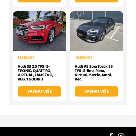
33.333,00 €
45.500,00 €
Audi S3 2,0 TFSI S-
Audi A5 Sportback 35
TRONIC, QUATTRO,
TFSI S-line, Pano,
VIRTUAL, JAMSTVO,
Virtual, Matrix, Ambi,
REG. 1 GODINU
Reg.
SAZNAJ VIŠE
SAZNAJ VIŠE