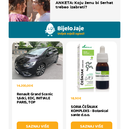
ANKETA: Koju ženu bi Serhat
trebao izabrati?
14.200,00 €
Renault Grand Scenic
1,6dci, EDC, INITIALE
18,90 €
PARIS, TOP
SORIA ČEŠNJAK
KOMPLEKS - Botanical
sante d.o.o.
SAZNAJ VIŠE
SAZNAJ VIŠE