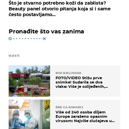
Što je stvarno potrebno koži da zablista?
Beauty panel otvorio pitanja koja si i same
često postavljamo...
Pronađite što vas zanima
VIJESTI
KOD BJELOVARA
FOTO/VIDEO Stižu prve
snimke! Sudarila se dva
vlaka: Više je ozlijeđenih,
hitne službe na terenu
ŠIRE GA KOMARCI
Više od 240 osoba diljem
Europe zaraženo opasnim
virusom: Najviše slučajeva u
našem susjedstvu