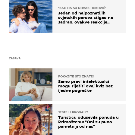
"KAO DA SU NOVAK ĐOKOVIĆ"
Jedan od najpoznatijih
svjetskih parova stigao na
Jadran, ovakve reakcije
vjerojatno nisu očekivali
ZABAVA
POKAŽITE ŠTO ZNATE!
Samo pravi intelektualci
mogu riješiti ovaj kviz bez
ijedne pogreške
JESTE LI PROBALI?
Turisticu oduševila ponuda u
Primoštenu: "Oni su puno
pametniji od nas"