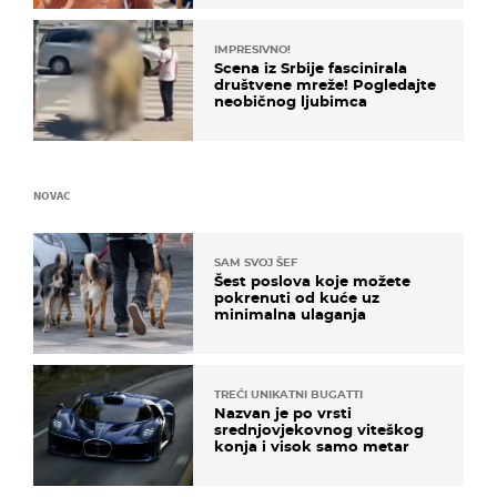
IMPRESIVNO!
Scena iz Srbije fascinirala
društvene mreže! Pogledajte
neobičnog ljubimca
NOVAC
SAM SVOJ ŠEF
Šest poslova koje možete
pokrenuti od kuće uz
minimalna ulaganja
TREĆI UNIKATNI BUGATTI
Nazvan je po vrsti
srednjovjekovnog viteškog
konja i visok samo metar