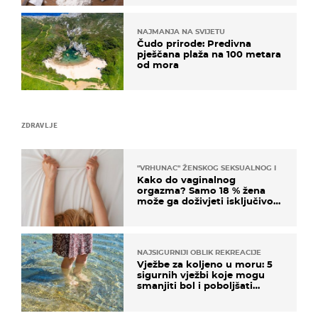
NAJMANJA NA SVIJETU
Čudo prirode: Predivna
pješčana plaža na 100 metara
od mora
ZDRAVLJE
"VRHUNAC" ŽENSKOG SEKSUALNOG ISKUSTVA
Kako do vaginalnog
orgazma? Samo 18 % žena
može ga doživjeti isključivo
na ovaj način
NAJSIGURNIJI OBLIK REKREACIJE
Vježbe za koljeno u moru: 5
sigurnih vježbi koje mogu
smanjiti bol i poboljšati
pokretljivost