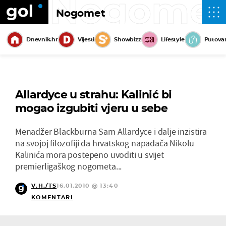
Nogome
Nogomet
Dnevnik.hr
Vijesti
Showbizz
Lifestyle
Putova
Allardyce u strahu: Kalinić bi
mogao izgubiti vjeru u sebe
Menadžer Blackburna Sam Allardyce i dalje inzistira
na svojoj filozofiji da hrvatskog napadača Nikolu
Kalinića mora postepeno uvoditi u svijet
premierligaškog nogometa...
V.H./TS
16.01.2010 @ 13:40
KOMENTARI