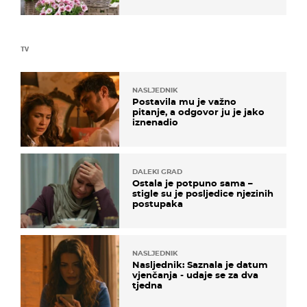
TV
NASLJEDNIK
Postavila mu je važno
pitanje, a odgovor ju je jako
iznenadio
DALEKI GRAD
Ostala je potpuno sama –
stigle su je posljedice njezinih
postupaka
NASLJEDNIK
Nasljednik: Saznala je datum
vjenčanja - udaje se za dva
tjedna