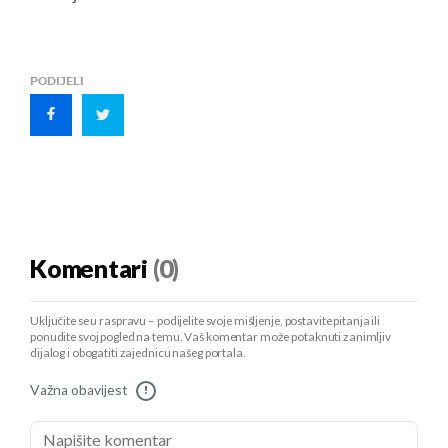
PODIJELI
Komentari
(0)
Uključite se u raspravu – podijelite svoje mišljenje, postavite pitanja ili
ponudite svoj pogled na temu. Vaš komentar može potaknuti zanimljiv
dijalog i obogatiti zajednicu našeg portala.
Važna obavijest
!