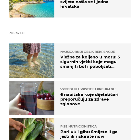
svijeta našla se i jedna
hrvatska
ZDRAVLJE
NAJSIGURNIJI OBLIK REKREACIJE
Vježbe za koljeno u moru: 5
sigurnih vježbi koje mogu
smanjiti bol i poboljšati
pokretljivost
VRIJEDI IH UVRSTITI U PREHRANU
6 napitaka koje dijetetičari
preporučuju za zdrave
zglobove
PIŠE NUTRICIONISTICA
Poriluk i giht: Smijete li ga
jesti ili riskirate novi