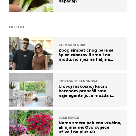
napadaj?
LIFESTYLE
JAKO SU SLATKI!
Zbog simpatičnog para sa
špice zaboravili smo i na
modu, no njezina haljina
itekako nas se dojmila
I TERASA JE SAN SNOVA!
U ovoj raskošnoj kući s
bazenom pronašli smo
najelegantniju, a možda i
najljepšu bijelu kuhinju
VOLE SUNCE
Nama smeta paklena vrućina,
ali njima ne: Ovo cvijeće
uživa i na plus 40