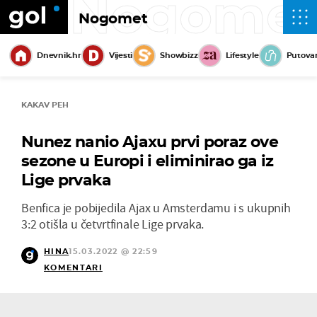
Nogome
Nogomet
Dnevnik.hr
Vijesti
Showbizz
Lifestyle
Putova
KAKAV PEH
Nunez nanio Ajaxu prvi poraz ove
sezone u Europi i eliminirao ga iz
Lige prvaka
Benfica je pobijedila Ajax u Amsterdamu i s ukupnih
3:2 otišla u četvrtfinale Lige prvaka.
HINA
15.03.2022 @ 22:59
KOMENTARI