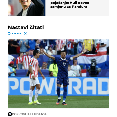
pojačanje: Hull doveo
zamjenu za Pandura
Nastavi čitati
POKROVITELJ HISENSE