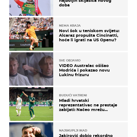
najboljih skijašica novog
doba
NEMA KRAJA
Novi šok u teniskom svijetu:
Alcaraz propušta Cincinatti,
hoće li igrati na US Openu?
SVE OBJAVIO
VIDEO Australac ošišao
Modrića i pokazao novu
Lukinu frizuru
BUDUĆI VATRENI
Mladi hrvatski
reprezentativac ne prestaje
zabijati: Načeo mrežu
bugarskog velikana
NAJSKUPLJI IKAD
Jakirović dobio rekordno