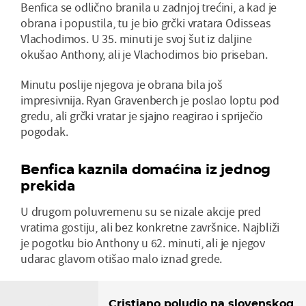
Benfica se odlično branila u zadnjoj trećini, a kad je
obrana i popustila, tu je bio grčki vratara Odisseas
Vlachodimos. U 35. minuti je svoj šut iz daljine
okušao Anthony, ali je Vlachodimos bio priseban.
Minutu poslije njegova je obrana bila još
impresivnija. Ryan Gravenberch je poslao loptu pod
gredu, ali grčki vratar je sjajno reagirao i spriječio
pogodak.
Benfica kaznila domaćina iz jednog
prekida
U drugom poluvremenu su se nizale akcije pred
vratima gostiju, ali bez konkretne završnice. Najbliži
je pogotku bio Anthony u 62. minuti, ali je njegov
udarac glavom otišao malo iznad grede.
Cristiano poludio na slovenskog