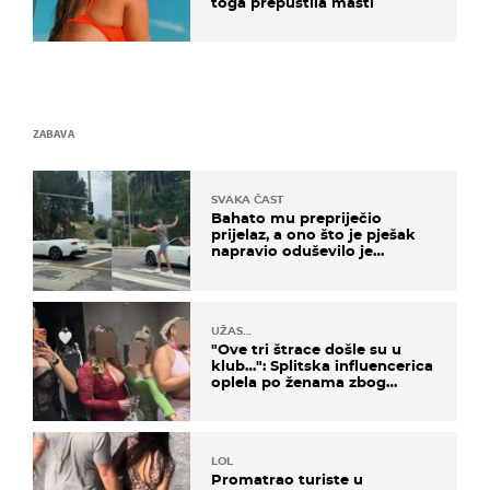
toga prepustila mašti
ZABAVA
SVAKA ČAST
Bahato mu prepriječio
prijelaz, a ono što je pješak
napravio oduševilo je
društvene mreže
UŽAS…
"Ove tri štrace došle su u
klub…": Splitska influencerica
oplela po ženama zbog
užasnog ponašanja
LOL
Promatrao turiste u