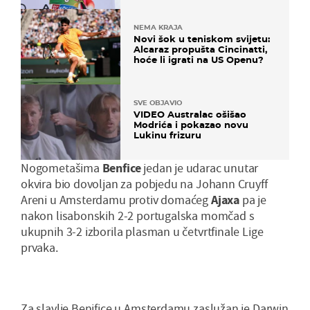
NEMA KRAJA
Novi šok u teniskom svijetu:
Alcaraz propušta Cincinatti,
hoće li igrati na US Openu?
SVE OBJAVIO
VIDEO Australac ošišao
Modrića i pokazao novu
Lukinu frizuru
Nogometašima
Benfice
jedan je udarac unutar
okvira bio dovoljan za pobjedu na Johann Cruyff
Areni u Amsterdamu protiv domaćeg
Ajaxa
pa je
nakon lisabonskih 2-2 portugalska momčad s
ukupnih 3-2 izborila plasman u četvrtfinale Lige
prvaka.
Za slavlje Benifice u Amsterdamu zaslužan je Darwin