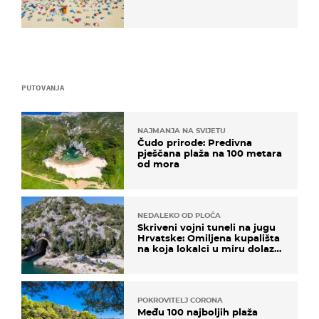
PUTOVANJA
NAJMANJA NA SVIJETU
Čudo prirode: Predivna
pješčana plaža na 100 metara
od mora
NEDALEKO OD PLOČA
Skriveni vojni tuneli na jugu
Hrvatske: Omiljena kupališta
na koja lokalci u miru dolaze
roniti i skakati u more
POKROVITELJ CORONA
Među 100 najboljih plaža