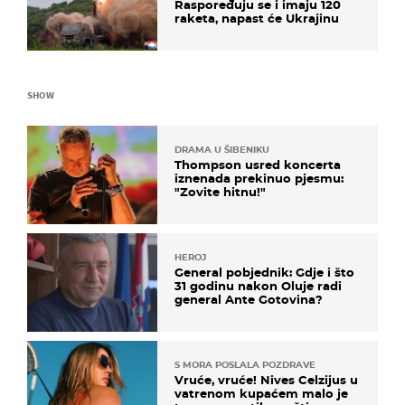
Raspoređuju se i imaju 120
raketa, napast će Ukrajinu
SHOW
DRAMA U ŠIBENIKU
Thompson usred koncerta
iznenada prekinuo pjesmu:
"Zovite hitnu!"
HEROJ
General pobjednik: Gdje i što
31 godinu nakon Oluje radi
general Ante Gotovina?
S MORA POSLALA POZDRAVE
Vruće, vruće! Nives Celzijus u
vatrenom kupaćem malo je