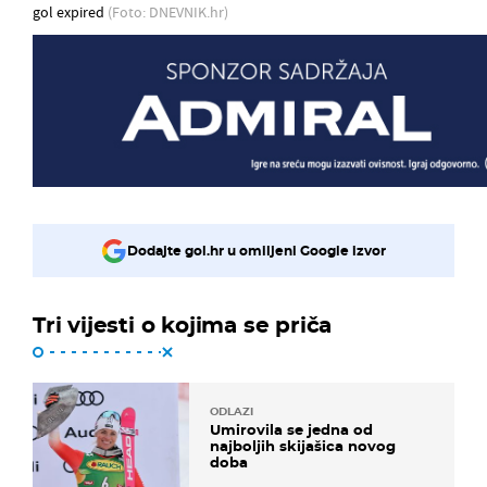
gol expired
(Foto: DNEVNIK.hr)
Dodajte gol.hr u omiljeni Google izvor
Tri vijesti o kojima se priča
ODLAZI
Umirovila se jedna od
najboljih skijašica novog
doba