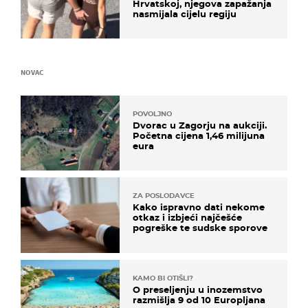
Hrvatskoj, njegova zapažanja
nasmijala cijelu regiju
NOVAC
POVOLJNO
Dvorac u Zagorju na aukciji.
Početna cijena 1,46 milijuna
eura
ZA POSLODAVCE
Kako ispravno dati nekome
otkaz i izbjeći najčešće
pogreške te sudske sporove
KAMO BI OTIŠLI?
O preseljenju u inozemstvo
razmišlja 9 od 10 Europljana