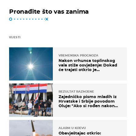
Pronađite što vas zanima
VIJESTI
VREMENSKA PROGNOZA
Nakon vrhunca toplinskog
vala stiže osvježenje: Dokad
će trajati otkrio je
meteorolog
REZULTAT RAZMJENE
Zajedničko pismo mladih iz
Hrvatske i Srbije povodom
Oluje: "Ako si rođen nakon
'95..."
ALARM U KIJEVU
Obavještajac otkrio: