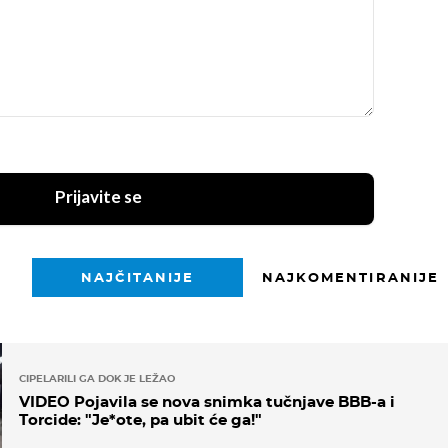
Prijavite se
NAJČITANIJE
NAJKOMENTIRANIJE
CIPELARILI GA DOK JE LEŽAO
VIDEO Pojavila se nova snimka tučnjave BBB-a i
Torcide: "Je*ote, pa ubit će ga!"