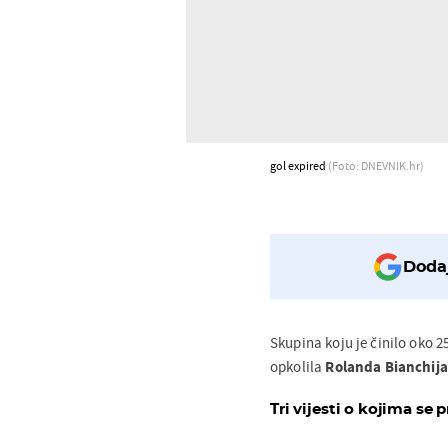
gol expired
(Foto: DNEVNIK.hr)
Dodaj
Skupina koju je činilo oko 2
opkolila
Rolanda Bianchija
Tri vijesti o kojima se p