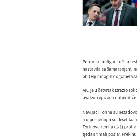
Potom su huligani ušli u res
nastavila sa šamaranjem, n
obitelji mnogih nogometaša
AIC je u četvrtak izrazio s
ovakvih epizoda natjerat će
Navijači Torina su nezadovolj
a u posljednjih su deset kol
Torinova remija (1-1) protiv
tjedan 'imali posla'. Prekinu