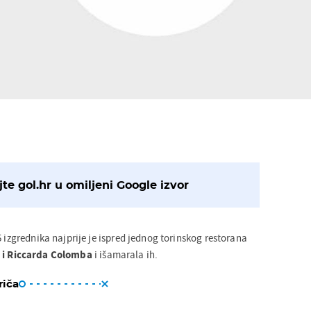
te gol.hr u omiljeni Google izvor
5 izgrednika najprije je ispred jednog torinskog restorana
 i Riccarda Colomba
i išamarala ih.
riča