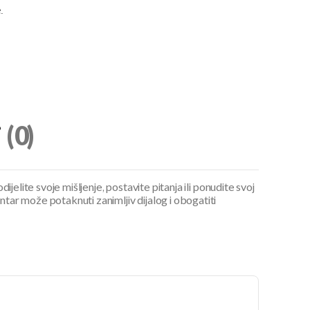
.
i
(0)
ijelite svoje mišljenje, postavite pitanja ili ponudite svoj
ar može potaknuti zanimljiv dijalog i obogatiti