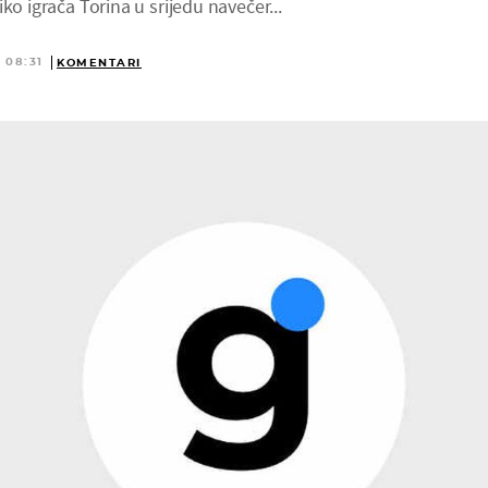
ko igrača Torina u srijedu navečer...
 08:31
KOMENTARI