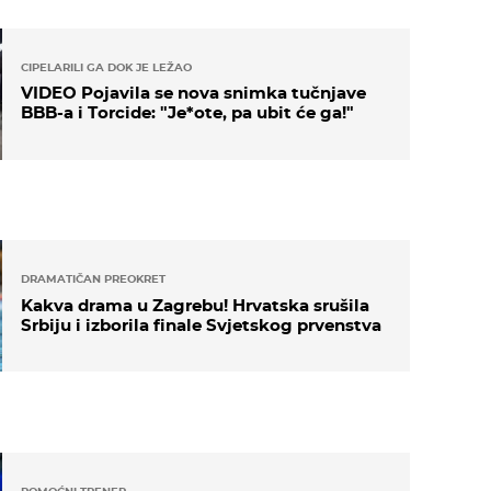
CIPELARILI GA DOK JE LEŽAO
VIDEO Pojavila se nova snimka tučnjave
BBB-a i Torcide: "Je*ote, pa ubit će ga!"
DRAMATIČAN PREOKRET
Kakva drama u Zagrebu! Hrvatska srušila
Srbiju i izborila finale Svjetskog prvenstva