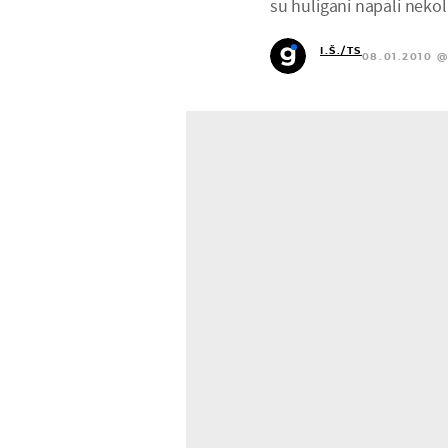
su huligani napali nekoli
I.Š./TS
08.01.2010 @