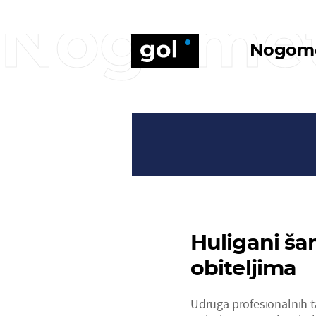
Nogome
Nogom
Huligani ša
obiteljima
Udruga profesionalnih ta