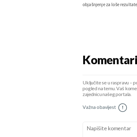
objašnjenje za loše rezultate
Komentar
Uključite se u raspravu – pod
pogled na temu. Vaš koment
zajednicu našeg portala.
Važna obavijest
!