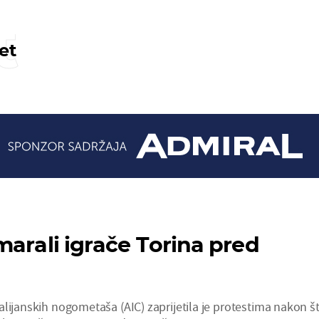
t
et
marali igrače Torina pred
lijanskih nogometaša (AIC) zaprijetila je protestima nakon š