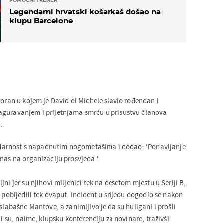
POMOĆNI TRENER
Legendarni hrvatski košarkaš došao na
klupu Barcelone
toran u kojem je David di Michele slavio rođendan i
aguravanjem i prijetnjama smrću u prisustvu članova
.
olidarnost s napadnutim nogometašima i dodao: 'Ponavljanje
 nas na organizaciju prosvjeda.'
ni jer su njihovi miljenici tek na desetom mjestu u Seriji B,
a pobijedili tek dvaput. Incident u srijedu dogodio se nakon
 slabašne Mantove, a zanimljivo je da su huligani i prošli
li su, naime, klupsku konferenciju za novinare, traživši