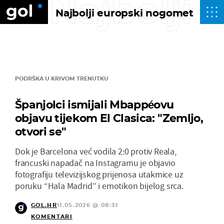
Najbolji
Najbolji europski nogomet
PODRŠKA U KRIVOM TRENUTKU
Španjolci ismijali Mbappéovu
objavu tijekom El Clasica: "Zemljo,
otvori se"
Dok je Barcelona već vodila 2:0 protiv Reala,
francuski napadač na Instagramu je objavio
fotografiju televizijskog prijenosa utakmice uz
poruku “Hala Madrid” i emotikon bijelog srca.
GOL.HR
11.05.2026 @ 08:31
KOMENTARI