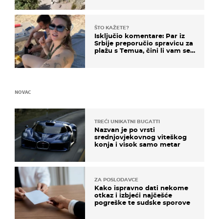
ŠTO KAŽETE?
Isključio komentare: Par iz
Srbije preporučio spravicu za
plažu s Temua, čini li vam se
ovo sigurnim?
NOVAC
TREĆI UNIKATNI BUGATTI
Nazvan je po vrsti
srednjovjekovnog viteškog
konja i visok samo metar
ZA POSLODAVCE
Kako ispravno dati nekome
otkaz i izbjeći najčešće
pogreške te sudske sporove