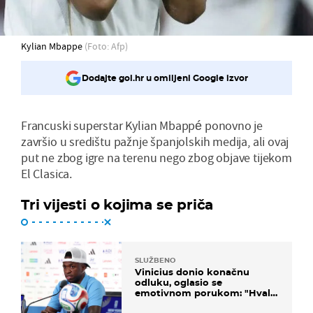
Kylian Mbappe
(Foto: Afp)
Dodajte gol.hr u omiljeni Google izvor
Francuski superstar Kylian Mbappé ponovno je
završio u središtu pažnje španjolskih medija, ali ovaj
put ne zbog igre na terenu nego zbog objave tijekom
El Clasica.
Tri vijesti o kojima se priča
SLUŽBENO
Vinicius donio konačnu
odluku, oglasio se
emotivnom porukom: "Hvala
vam svima"