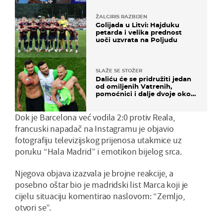
ŽALGIRIS RAZBIJEN
Golijada u Litvi: Hajduku
petarda i velika prednost
uoči uzvrata na Poljudu
SLAŽE SE STOŽER
Daliću će se pridružiti jedan
od omiljenih Vatrenih,
pomoćnici i dalje dvoje oko
ponude
Dok je Barcelona već vodila 2:0 protiv Reala,
francuski napadač na Instagramu je objavio
fotografiju televizijskog prijenosa utakmice uz
poruku “Hala Madrid” i emotikon bijelog srca.
Njegova objava izazvala je brojne reakcije, a
posebno oštar bio je madridski list Marca koji je
cijelu situaciju komentirao naslovom: “Zemljo,
otvori se”.