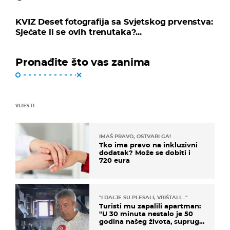
KVIZ Deset fotografija sa Svjetskog prvenstva:
Sjećate li se ovih trenutaka?...
Pronađite što vas zanima
VIJESTI
IMAŠ PRAVO, OSTVARI GA!
Tko ima pravo na inkluzivni
dodatak? Može se dobiti i
720 eura
"I DALJE SU PLESALI, VRIŠTALI..."
Turisti mu zapalili apartman:
"U 30 minuta nestalo je 50
godina našeg života, supruga
i ja ne možemo oka sklopiti"