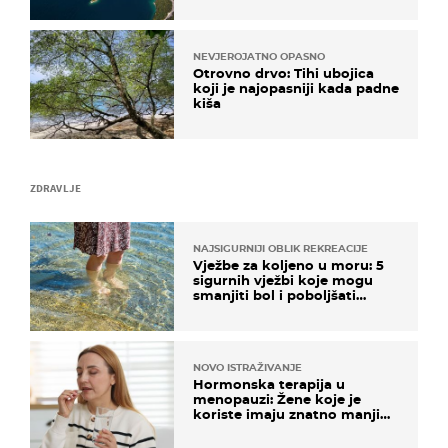
NEVJEROJATNO OPASNO
Otrovno drvo: Tihi ubojica
koji je najopasniji kada padne
kiša
ZDRAVLJE
NAJSIGURNIJI OBLIK REKREACIJE
Vježbe za koljeno u moru: 5
sigurnih vježbi koje mogu
smanjiti bol i poboljšati
pokretljivost
NOVO ISTRAŽIVANJE
Hormonska terapija u
menopauzi: Žene koje je
koriste imaju znatno manji
rizik od ovoga