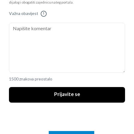
dijalog i obogatiti zajednicu našeg portala.
Važna obavijest
!
1500 znakova preostalo
Prijavite se