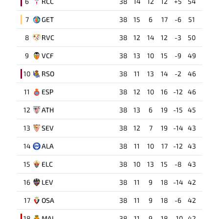
6
RCC
38
14
12
12
+5
54
7
GET
38
15
6
17
-6
51
8
RVC
38
12
14
12
-3
50
9
VCF
38
13
10
15
-9
49
10
RSO
38
11
13
14
-2
46
11
ESP
38
12
10
16
-12
46
12
ATH
38
13
6
19
-15
45
13
SEV
38
12
7
19
-14
43
14
ALA
38
11
10
17
-12
43
15
ELC
38
10
13
15
-8
43
16
LEV
38
11
9
18
-14
42
17
OSA
38
11
9
18
-6
42
18
MAL
38
11
9
18
-10
42