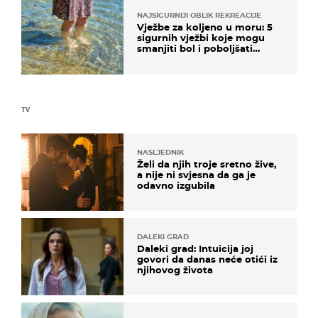
NAJSIGURNIJI OBLIK REKREACIJE
Vježbe za koljeno u moru: 5
sigurnih vježbi koje mogu
smanjiti bol i poboljšati
pokretljivost
TV
NASLJEDNIK
Želi da njih troje sretno žive,
a nije ni svjesna da ga je
odavno izgubila
DALEKI GRAD
Daleki grad: Intuicija joj
govori da danas neće otići iz
njihovog života