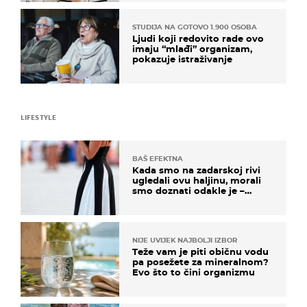
STUDIJA NA GOTOVO 1.900 OSOBA
Ljudi koji redovito rade ovo
imaju “mlađi” organizam,
pokazuje istraživanje
LIFESTYLE
BAŠ EFEKTNA
Kada smo na zadarskoj rivi
ugledali ovu haljinu, morali
smo doznati odakle je –
košta samo 18 eura
NIJE UVIJEK NAJBOLJI IZBOR
Teže vam je piti običnu vodu
pa posežete za mineralnom?
Evo što to čini organizmu