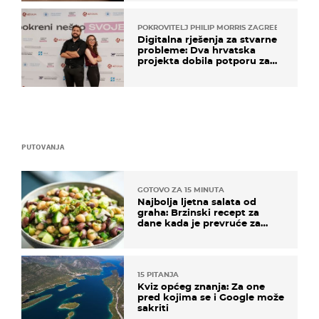
POKROVITELJ PHILIP MORRIS ZAGREB
Digitalna rješenja za stvarne
probleme: Dva hrvatska
projekta dobila potporu za
razvoj
PUTOVANJA
GOTOVO ZA 15 MINUTA
Najbolja ljetna salata od
graha: Brzinski recept za
dane kada je prevruće za
kuhanje
15 PITANJA
Kviz općeg znanja: Za one
pred kojima se i Google može
sakriti