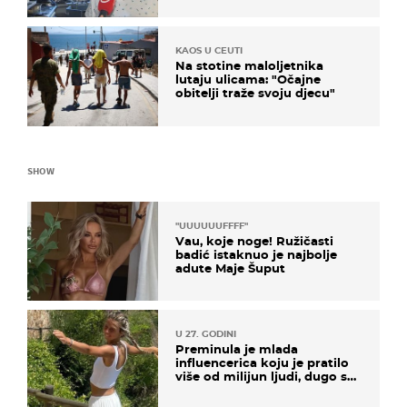
KAOS U CEUTI
Na stotine maloljetnika
lutaju ulicama: "Očajne
obitelji traže svoju djecu"
SHOW
"UUUUUUFFFF"
Vau, koje noge! Ružičasti
badić istaknuo je najbolje
adute Maje Šuput
U 27. GODINI
Preminula je mlada
influencerica koju je pratilo
više od milijun ljudi, dugo se
borila s opakom bolesti