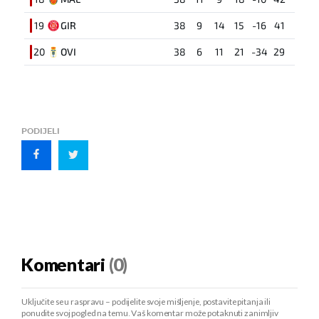
19
GIR
38
9
14
15
-16
41
20
OVI
38
6
11
21
-34
29
PODIJELI
Komentari
(0)
Uključite se u raspravu – podijelite svoje mišljenje, postavite pitanja ili
ponudite svoj pogled na temu. Vaš komentar može potaknuti zanimljiv