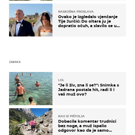
RASKOŠNA PROSLAVA
Ovako je izgledalo vjenčanje
Tije Jurčić: Do oltara ju je
dopratio očuh, a slavilo se uz
Olivera i Rozgu
ZABAVA
LOL
"Je li živ, zna li se?": Snimka s
Jadrana postala hit, radi li i
vaš muž ovo?
KAO IZ PIŠTOLJA
Dobacila komentar trudnici
bez noge, a muž ispalio
odgovor kao da je samo
čekao…