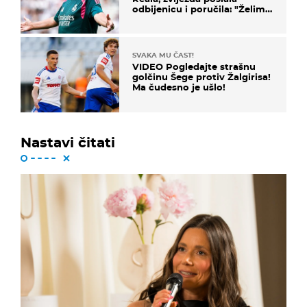
odbijenicu i poručila: "Želim
u Barcelonu"
SVAKA MU ČAST!
VIDEO Pogledajte strašnu
golčinu Šege protiv Žalgirisa!
Ma čudesno je ušlo!
Nastavi čitati