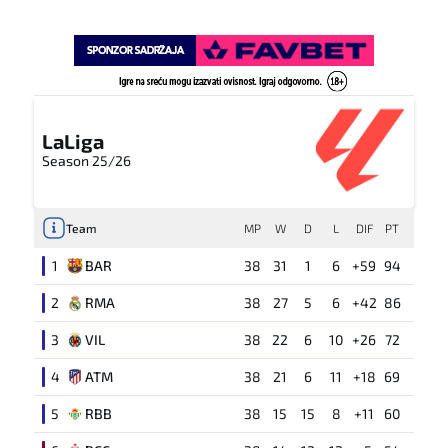
LaLiga
Season 25/26
Team
MP
W
D
L
DIF
PT
1
BAR
38
31
1
6
+59
94
2
RMA
38
27
5
6
+42
86
3
VIL
38
22
6
10
+26
72
4
ATM
38
21
6
11
+18
69
5
RBB
38
15
15
8
+11
60