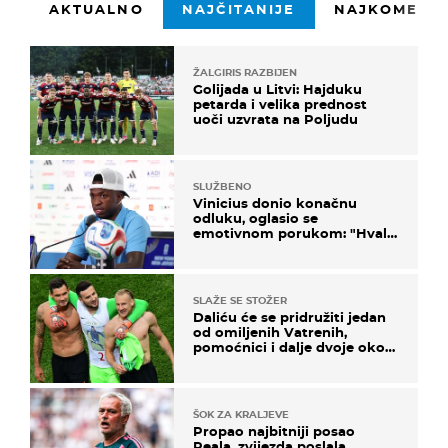
AKTUALNO
NAJČITANIJE
NAJKOMENTI
ŽALGIRIS RAZBIJEN
Golijada u Litvi: Hajduku
petarda i velika prednost
uoči uzvrata na Poljudu
SLUŽBENO
Vinicius donio konačnu
odluku, oglasio se
emotivnom porukom: "Hvala
vam svima"
SLAŽE SE STOŽER
Daliću će se pridružiti jedan
od omiljenih Vatrenih,
pomoćnici i dalje dvoje oko
ponude
ŠOK ZA KRALJEVE
Propao najbitniji posao
Reala, zvijezda poslala