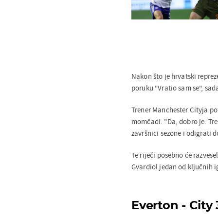
Nakon što je hrvatski repre
poruku "Vratio sam se", sada
Trener Manchester Cityja pot
momčadi. "Da, dobro je. Tr
završnici sezone i odigrati 
Te riječi posebno će razvesel
Gvardiol jedan od ključnih i
Everton - City