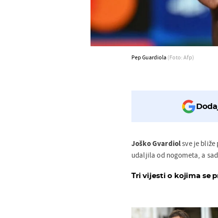
Pep Guardiola
(Foto: Afp)
Dodaj
Joško Gvardiol
sve je bliž
udaljila od nogometa, a sada 
Tri vijesti o kojima se p