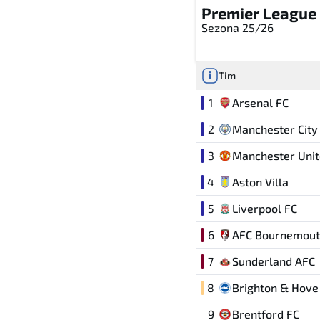
Premier League
Sezona 25/26
Tim
1
Arsenal FC
2
Manchester City
3
Manchester Uni
4
Aston Villa
5
Liverpool FC
6
AFC Bournemou
7
Sunderland AFC
8
Brighton & Hove
9
Brentford FC