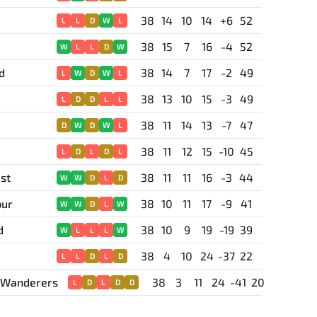
38
14
10
14
+6
52
L
L
D
W
L
38
15
7
16
-4
52
W
L
L
D
W
d
38
14
7
17
-2
49
L
W
D
W
L
38
13
10
15
-3
49
L
D
D
L
L
38
11
14
13
-7
47
D
W
D
W
L
38
11
12
15
-10
45
L
D
L
D
L
st
38
11
11
16
-3
44
W
W
D
L
D
pur
38
10
11
17
-9
41
W
W
D
L
W
d
38
10
9
19
-19
39
W
L
L
L
W
38
4
10
24
-37
22
L
L
D
L
D
 Wanderers
38
3
11
24
-41
20
L
D
L
D
D