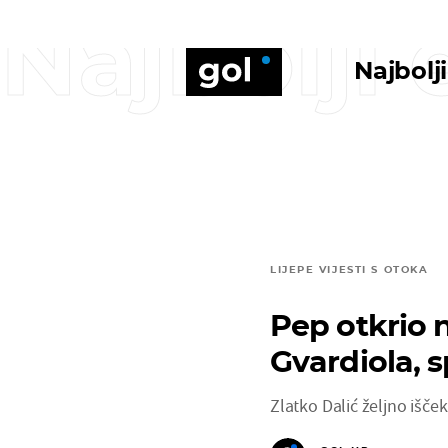
Najbolji
Najbolj
LIJEPE VIJESTI S OTOKA
Pep otkrio 
Gvardiola, 
Zlatko Dalić željno išče