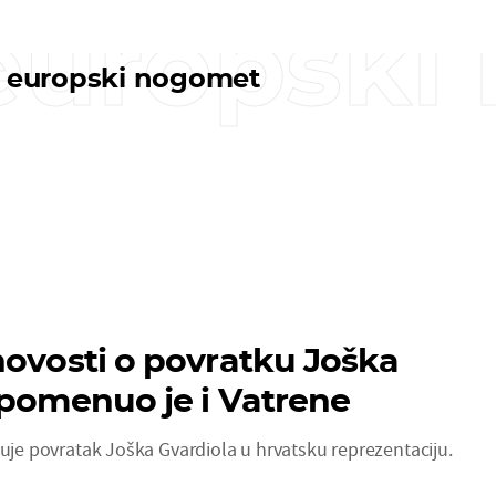
 europsk
i europski nogomet
novosti o povratku Joška
spomenuo je i Vatrene
kuje povratak Joška Gvardiola u hrvatsku reprezentaciju.