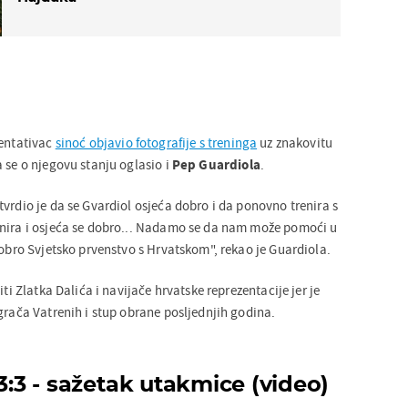
zentativac
sinoć objavio fotografije s treninga
uz znakovitu
 se o njegovu stanju oglasio i
Pep Guardiola
.
vrdio je da se Gvardiol osjeća dobro i da ponovno trenira s
enira i osjeća se dobro... Nadamo se da nam može pomoći u
dobro Svjetsko prvenstvo s Hrvatskom", rekao je Guardiola.
iti Zlatka Dalića i navijače hrvatske reprezentacije jer je
grača Vatrenih i stup obrane posljednjih godina.
 3:3 - sažetak utakmice (video)