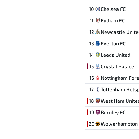
10
Chelsea FC
11
Fulham FC
12
Newcastle Unite
13
Everton FC
14
Leeds United
15
Crystal Palace
16
Nottingham Fore
17
Tottenham Hots
18
West Ham Unite
19
Burnley FC
20
Wolverhampton