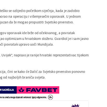
teško se ozlijedio početkom siječnja, kada je zadobio
e morao na operaciju i višemjesečni oporavak. U jednom
ojazan da bi mogao propustiti Svjetsko prvenstvo.
jegov oporavak ide brže od očekivanog, a povratak
ao optimizam u hrvatskom stožeru. Gvardiol je i sam jasno
ači povratak upravo uoči Mundijala.
 Uvijek", napisao je ranije hrvatski reprezentativac tijekom
ija, čini se kako će Dalić za Svjetsko prvenstvo ponovno
g od najboljih braniča svijeta.