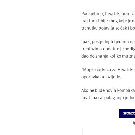
Podsjetimo, hrvatski branič 
frakturu tibije zbog koje j
trenutku pojavila se čak i b
Ipak, posljednjih tjedana n
treninzima dodatno je podig
dao do znanja koliko mu zn
"Moje srce kuca za Hrvatsku.
oporavka od ozljede.
Ako ne bude novih komplikac
imati na raspolaganju jedno