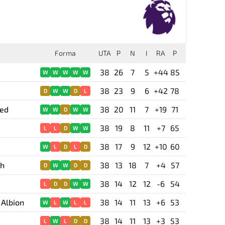
Forma
UTA
P
N
I
RA
P
38
26
7
5
+44
85
W
W
W
W
W
38
23
9
6
+42
78
D
W
W
D
L
ted
38
20
11
7
+19
71
W
W
D
W
W
38
19
8
11
+7
65
L
L
D
W
W
38
17
9
12
+10
60
W
L
D
L
D
th
38
13
18
7
+4
57
D
W
W
D
D
38
14
12
12
-6
54
L
D
D
W
W
 Albion
38
14
11
13
+6
53
W
L
W
L
L
38
14
11
13
+3
53
L
W
L
D
D