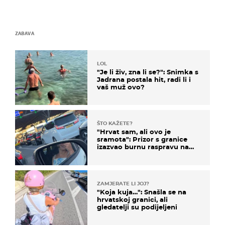
ZABAVA
LOL
"Je li živ, zna li se?": Snimka s
Jadrana postala hit, radi li i
vaš muž ovo?
ŠTO KAŽETE?
"Hrvat sam, ali ovo je
sramota": Prizor s granice
izazvao burnu raspravu na
društvenim mrežama
ZAMJERATE LI JOJ?
"Koja kuja…": Snašla se na
hrvatskoj granici, ali
gledatelji su podijeljeni