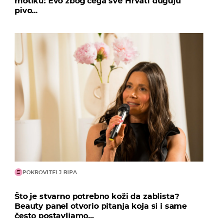
motiku: Evo zbog čega sve Hrvati duguju
pivo...
POKROVITELJ BIPA
Što je stvarno potrebno koži da zablista?
Beauty panel otvorio pitanja koja si i same
često postavljamo...