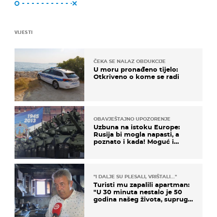
VIJESTI
ČEKA SE NALAZ OBDUKCIJE
U moru pronađeno tijelo:
Otkriveno o kome se radi
OBAVJEŠTAJNO UPOZORENJE
Uzbuna na istoku Europe:
Rusija bi mogla napasti, a
poznato i kada! Moguć i
kopneni upad u članicu
NATO-a
"I DALJE SU PLESALI, VRIŠTALI..."
Turisti mu zapalili apartman:
"U 30 minuta nestalo je 50
godina našeg života, supruga
i ja ne možemo oka sklopiti"