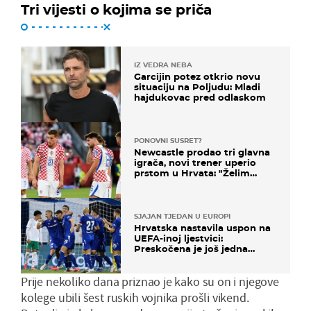
Tri vijesti o kojima se priča
IZ VEDRA NEBA
Garcijin potez otkrio novu
situaciju na Poljudu: Mladi
hajdukovac pred odlaskom
PONOVNI SUSRET?
Newcastle prodao tri glavna
igrača, novi trener uperio
prstom u Hrvata: "Želim
njega!"
SJAJAN TJEDAN U EUROPI
Hrvatska nastavila uspon na
UEFA-inoj ljestvici:
Preskočena je još jedna
država
Prije nekoliko dana priznao je kako su on i njegove
kolege ubili šest ruskih vojnika prošli vikend.