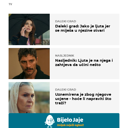
TV
DALEKI GRAD
Daleki grad: Jako je ljuta jer
se miješa u njezine stvari
NASLJEDNIK
Nasljednik: Ljuta je na njega i
zahtjeva da učini nešto
DALEKI GRAD
Uznemirena je zbog njegove
ucjene - hoće li napraviti što
traži?