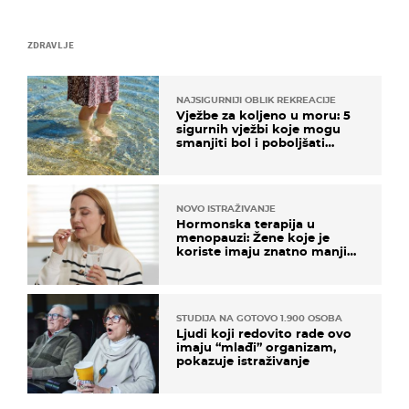
ZDRAVLJE
NAJSIGURNIJI OBLIK REKREACIJE
Vježbe za koljeno u moru: 5
sigurnih vježbi koje mogu
smanjiti bol i poboljšati
pokretljivost
NOVO ISTRAŽIVANJE
Hormonska terapija u
menopauzi: Žene koje je
koriste imaju znatno manji
rizik od ovoga
STUDIJA NA GOTOVO 1.900 OSOBA
Ljudi koji redovito rade ovo
imaju “mlađi” organizam,
pokazuje istraživanje