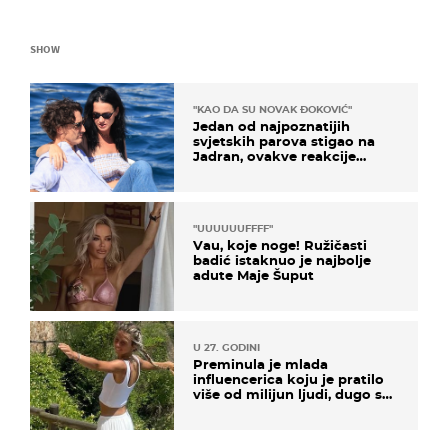
SHOW
"KAO DA SU NOVAK ĐOKOVIĆ"
Jedan od najpoznatijih
svjetskih parova stigao na
Jadran, ovakve reakcije
vjerojatno nisu očekivali
"UUUUUUFFFF"
Vau, koje noge! Ružičasti
badić istaknuo je najbolje
adute Maje Šuput
U 27. GODINI
Preminula je mlada
influencerica koju je pratilo
više od milijun ljudi, dugo se
borila s opakom bolešću