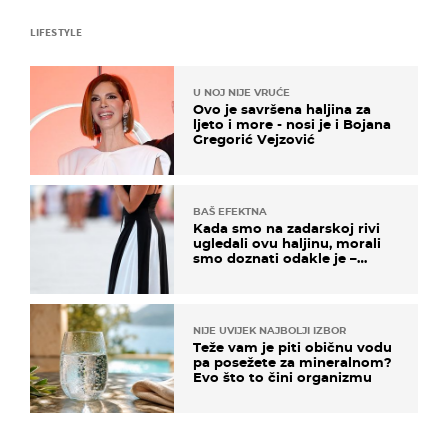
LIFESTYLE
U NOJ NIJE VRUĆE
Ovo je savršena haljina za
ljeto i more - nosi je i Bojana
Gregorić Vejzović
BAŠ EFEKTNA
Kada smo na zadarskoj rivi
ugledali ovu haljinu, morali
smo doznati odakle je –
košta samo 18 eura
NIJE UVIJEK NAJBOLJI IZBOR
Teže vam je piti običnu vodu
pa posežete za mineralnom?
Evo što to čini organizmu