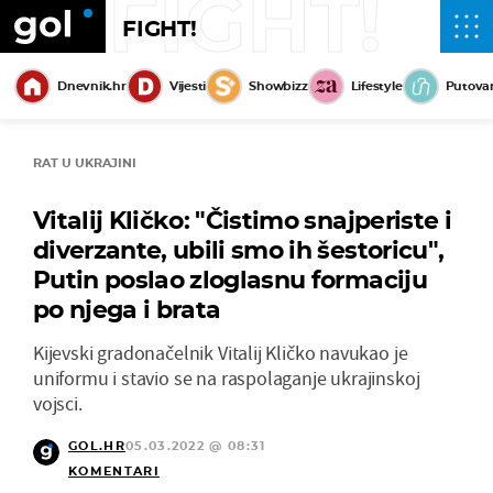
FIGHT!
FIGHT!
Dnevnik.hr
Vijesti
Showbizz
Lifestyle
Putova
RAT U UKRAJINI
Vitalij Kličko: "Čistimo snajperiste i
diverzante, ubili smo ih šestoricu",
Putin poslao zloglasnu formaciju
po njega i brata
Kijevski gradonačelnik Vitalij Kličko navukao je
uniformu i stavio se na raspolaganje ukrajinskoj
vojsci.
GOL.HR
05.03.2022 @ 08:31
KOMENTARI