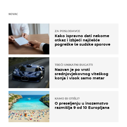
NOVAC
ZA POSLODAVCE
Kako ispravno dati nekome
otkaz i izbjeći najčešće
pogreške te sudske sporove
TREĆI UNIKATNI BUGATTI
Nazvan je po vrsti
srednjovjekovnog viteškog
konja i visok samo metar
KAMO BI OTIŠLI?
O preseljenju u inozemstvo
razmišlja 9 od 10 Europljana