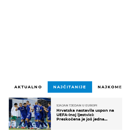
1500 znakova preostalo
Prijavite se
AKTUALNO
NAJČITANIJE
NAJKOMENTI
SJAJAN TJEDAN U EUROPI
Hrvatska nastavila uspon na
UEFA-inoj ljestvici:
Preskočena je još jedna
država