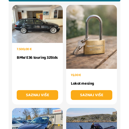
7.500,00 €
BMW E36 touring 325tds
15,00 €
Lokot mesing
SAZNAJ VIŠE
SAZNAJ VIŠE