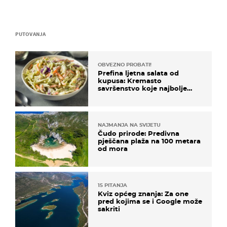
PUTOVANJA
OBVEZNO PROBATI!
Prefina ljetna salata od
kupusa: Kremasto
savršenstvo koje najbolje
paše uz pečeno meso
NAJMANJA NA SVIJETU
Čudo prirode: Predivna
pješčana plaža na 100 metara
od mora
15 PITANJA
Kviz općeg znanja: Za one
pred kojima se i Google može
sakriti