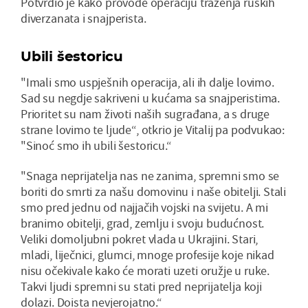
Potvrdio je kako provode operaciju traženja ruskih
diverzanata i snajperista.
Ubili šestoricu
"Imali smo uspješnih operacija, ali ih dalje lovimo.
Sad su negdje sakriveni u kućama sa snajperistima.
Prioritet su nam životi naših sugrađana, a s druge
strane lovimo te ljude“, otkrio je Vitalij pa podvukao:
"Sinoć smo ih ubili šestoricu.“
"Snaga neprijatelja nas ne zanima, spremni smo se
boriti do smrti za našu domovinu i naše obitelji. Stali
smo pred jednu od najjačih vojski na svijetu. A mi
branimo obitelji, grad, zemlju i svoju budućnost.
Veliki domoljubni pokret vlada u Ukrajini. Stari,
mladi, liječnici, glumci, mnoge profesije koje nikad
nisu očekivale kako će morati uzeti oružje u ruke.
Takvi ljudi spremni su stati pred neprijatelja koji
dolazi. Doista nevjerojatno.“