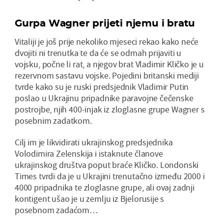
Gurpa Wagner prijeti njemu i bratu
Vitaliji je još prije nekoliko mjeseci rekao kako neće
dvojiti ni trenutka te da će se odmah prijaviti u
vojsku, počne li rat, a njegov brat Vladimir Kličko je u
rezervnom sastavu vojske. Pojedini britanski mediji
tvrde kako su je ruski predsjednik Vladimir Putin
poslao u Ukrajinu pripadnike paravojne čečenske
postrojbe, njih 400-injak iz zloglasne grupe Wagner s
posebnim zadatkom.
Cilj im je likvidirati ukrajinskog predsjednika
Volodimira Zelenskija i istaknute članove
ukrajinskog društva poput braće Kličko. Londonski
Times tvrdi da je u Ukrajini trenutačno između 2000 i
4000 pripadnika te zloglasne grupe, ali ovaj zadnji
kontigent ušao je u zemlju iz Bjelorusije s
posebnom zadaćom…