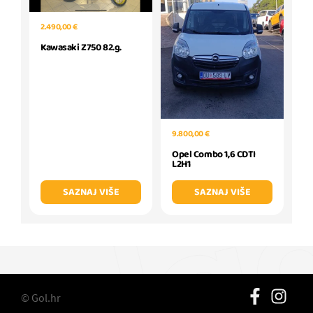
2.490,00 €
Kawasaki Z750 82.g.
9.800,00 €
Opel Combo 1,6 CDTI
L2H1
SAZNAJ VIŠE
SAZNAJ VIŠE
© Gol.hr