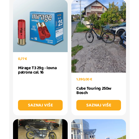
0,77 €
Mirage T3 29g - lovna
patrona cal. 16
1.390,00 €
Cube Touring 250w
Bosch
SAZNAJ VIŠE
SAZNAJ VIŠE