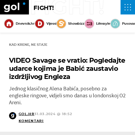
FIGHT!
FIGHT!
Dnevnik.hr
Vijesti
Showbizz
Lifestyle
Putova
KAD KRENE, NE STAJE
VIDEO Savage se vratio: Pogledajte
udarce kojima je Babić zaustavio
izdržljivog Engleza
Jednog klasičnog Alena Babića, posebno za
engleske ringove, vidjeli smo danas u londonskoj O2
Areni.
GOL.HR
31.03.2024 @ 18:52
KOMENTARI