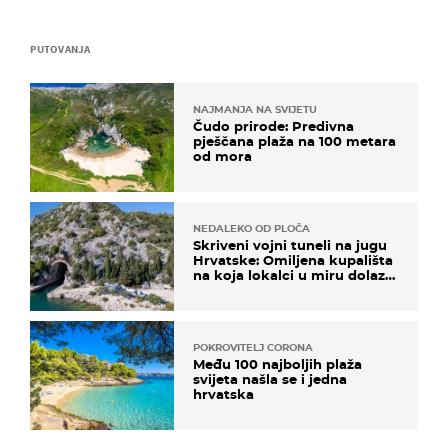
PUTOVANJA
NAJMANJA NA SVIJETU
Čudo prirode: Predivna
pješčana plaža na 100 metara
od mora
NEDALEKO OD PLOČA
Skriveni vojni tuneli na jugu
Hrvatske: Omiljena kupališta
na koja lokalci u miru dolaze
roniti i skakati u more
POKROVITELJ CORONA
Među 100 najboljih plaža
svijeta našla se i jedna
hrvatska