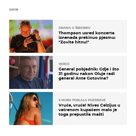
SHOW
DRAMA U ŠIBENIKU
Thompson usred koncerta
iznenada prekinuo pjesmu:
"Zovite hitnu!"
HEROJ
General pobjednik: Gdje i što
31 godinu nakon Oluje radi
general Ante Gotovina?
S MORA POSLALA POZDRAVE
Vruće, vruće! Nives Celzijus u
vatrenom kupaćem malo je
toga prepustila mašti