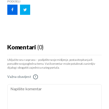
PODIJELI
Komentari
(0)
Uključite se u raspravu – podijelite svoje mišljenje, postavite pitanja ili
ponudite svoj pogled na temu. Vaš komentar može potaknuti zanimljiv
dijalog i obogatiti zajednicu našeg portala.
Važna obavijest
!