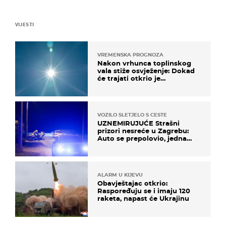
VIJESTI
VREMENSKA PROGNOZA
Nakon vrhunca toplinskog
vala stiže osvježenje: Dokad
će trajati otkrio je
meteorolog
VOZILO SLETJELO S CESTE
UZNEMIRUJUĆE Strašni
prizori nesreće u Zagrebu:
Auto se prepolovio, jedna
osoba poginula
ALARM U KIJEVU
Obavještajac otkrio:
Raspoređuju se i imaju 120
raketa, napast će Ukrajinu