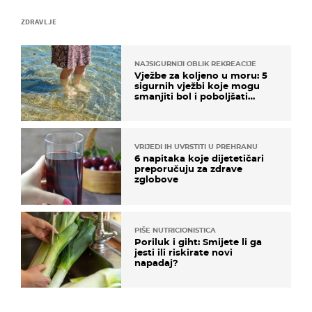
ZDRAVLJE
NAJSIGURNIJI OBLIK REKREACIJE
Vježbe za koljeno u moru: 5
sigurnih vježbi koje mogu
smanjiti bol i poboljšati
pokretljivost
VRIJEDI IH UVRSTITI U PREHRANU
6 napitaka koje dijetetičari
preporučuju za zdrave
zglobove
PIŠE NUTRICIONISTICA
Poriluk i giht: Smijete li ga
jesti ili riskirate novi
napadaj?