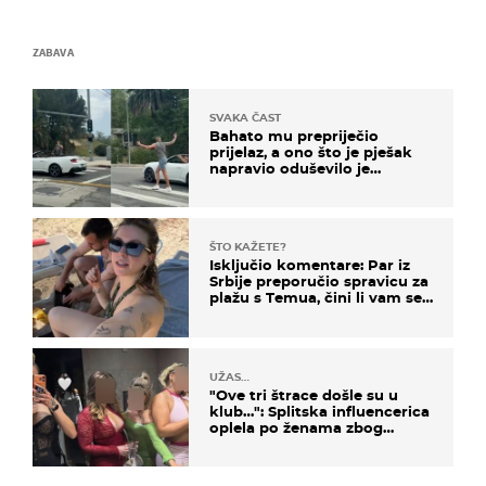
ZABAVA
SVAKA ČAST
Bahato mu prepriječio
prijelaz, a ono što je pješak
napravio oduševilo je
društvene mreže
ŠTO KAŽETE?
Isključio komentare: Par iz
Srbije preporučio spravicu za
plažu s Temua, čini li vam se
ovo sigurnim?
UŽAS…
"Ove tri štrace došle su u
klub…": Splitska influencerica
oplela po ženama zbog
užasnog ponašanja