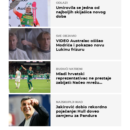
ODLAZI
Umirovila se jedna od
najboljih skijašica novog
doba
SVE OBJAVIO
VIDEO Australac ošišao
Modrića i pokazao novu
Lukinu frizuru
BUDUĆI VATRENI
Mladi hrvatski
reprezentativac ne prestaje
zabijati: Načeo mrežu
bugarskog velikana
NAJSKUPLJI IKAD
Jakirović dobio rekordno
pojačanje: Hull doveo
zamjenu za Pandura