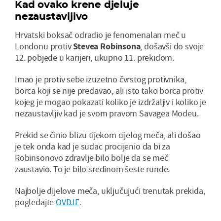
Kad ovako krene djeluje
nezaustavljivo
Hrvatski boksač odradio je fenomenalan meč u
Londonu protiv
Stevea Robinsona
, došavši do svoje
12. pobjede u karijeri, ukupno 11. prekidom.
Imao je protiv sebe izuzetno čvrstog protivnika,
borca koji se nije predavao, ali isto tako borca protiv
kojeg je mogao pokazati koliko je izdržaljiv i koliko je
nezaustavljiv kad je svom pravom Savagea Modeu.
Prekid se činio blizu tijekom cijelog meča, ali došao
je tek onda kad je sudac procijenio da bi za
Robinsonovo zdravlje bilo bolje da se meč
zaustavio. To je bilo sredinom šeste runde.
Najbolje dijelove meča, uključujući trenutak prekida,
pogledajte
OVDJE
.