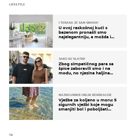
LIFESTYLE
I TERASA JE SAN SNOVA!
U ovoj raskošnoj kući s
bazenom pronašli smo
najelegantniju, a možda i
najljepšu bijelu kuhinju
JAKO SU SLATKI!
Zbog simpatičnog para sa
špice zaboravili smo i na
modu, no njezina haljina
itekako nas se dojmila
NAJSIGURNIJI OBLIK REKREACIJE
Vježbe za koljeno u moru: 5
sigurnih vježbi koje mogu
smanjiti bol i poboljšati
pokretljivost
TV