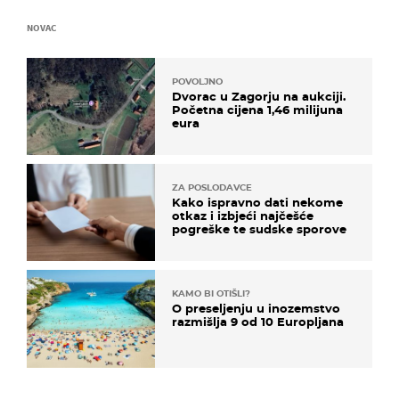
NOVAC
POVOLJNO
Dvorac u Zagorju na aukciji.
Početna cijena 1,46 milijuna
eura
ZA POSLODAVCE
Kako ispravno dati nekome
otkaz i izbjeći najčešće
pogreške te sudske sporove
KAMO BI OTIŠLI?
O preseljenju u inozemstvo
razmišlja 9 od 10 Europljana