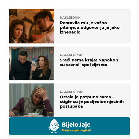
NASLJEDNIK
Postavila mu je važno
pitanje, a odgovor ju je jako
iznenadio
DALEKI GRAD
Sreći nema kraja! Napokon
su saznali spol djeteta
DALEKI GRAD
Ostala je potpuno sama –
stigle su je posljedice njezinih
postupaka