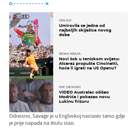
ODLAZI
Umirovila se jedna od
najboljih skijašica novog
doba
NEMA KRAJA
Novi šok u teniskom svijetu:
Alcaraz propušta Cincinatti,
hoće li igrati na US Openu?
SVE OBJAVIO
VIDEO Australac ošišao
Modrića i pokazao novu
Lukinu frizuru
Odnosno, Savage je u Engleskoj nastavio tamo gdje
je prije napada na titulu stao.