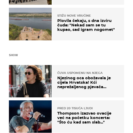
STIŽU NOVE VRUĆINE
Plovila čekaju, s dna izviru
čuda: "Nekad sam se tu
kupao, sad igram nogomet"
SHOW
ČUVA USPOMENU NA NJEGA
Njezinog oca obožavala je
cijela Hrvatska! Kći
neprežaljenog pjevača
projurila špicom na dva
kotača
PRED 20 TISUĆA LJUDI
Thompson izazvao ovacije
već na početku koncerta:
"Što ću kad sam slab..."