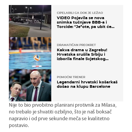
CIPELARILI GA DOK JE LEŽAO
VIDEO Pojavila se nova
snimka tučnjave BBB-a i
Torcide: "Je*ote, pa ubit će
ga!"
DRAMATIČAN PREOKRET
Kakva drama u Zagrebu!
Hrvatska srušila Srbiju i
izborila finale Svjetskog
prvenstva
POMOĆNI TRENER
Legendarni hrvatski košarkaš
došao na klupu Barcelone
Nije to bio prvobitno planirani protivnik za Milasa,
no trebalo je shvatiti ozbiljno, što je naš boksač
napravio i od prve sekunde meča se kvalitetno
postavio.