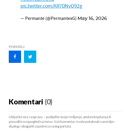
pic.twitter.com/AR7DNvQ92g
— Permante (@PermantexG)
May 16, 2026
PODIJELI
Komentari
(0)
Uključite se u raspravu – podijelite svoje mišljenje, postavite pitanja ili
ponudite svoj pogled na temu. Vaš komentar može potaknuti zanimljiv
dijalog i obogatiti zajednicu našeg portala.