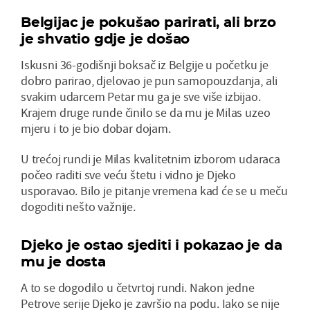
Belgijac je pokušao parirati, ali brzo
je shvatio gdje je došao
Iskusni 36-godišnji boksač iz Belgije u početku je
dobro parirao, djelovao je pun samopouzdanja, ali
svakim udarcem Petar mu ga je sve više izbijao.
Krajem druge runde činilo se da mu je Milas uzeo
mjeru i to je bio dobar dojam.
U trećoj rundi je Milas kvalitetnim izborom udaraca
počeo raditi sve veću štetu i vidno je Djeko
usporavao. Bilo je pitanje vremena kad će se u meču
dogoditi nešto važnije.
Djeko je ostao sjediti i pokazao je da
mu je dosta
A to se dogodilo u četvrtoj rundi. Nakon jedne
Petrove serije Djeko je završio na podu. Iako se nije