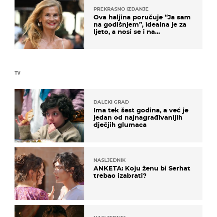
PREKRASNO IZDANJE
Ova haljina poručuje “Ja sam
na godišnjem”, idealna je za
ljeto, a nosi se i na
zagrebačkoj špici
TV
DALEKI GRAD
Ima tek šest godina, a već je
jedan od najnagrađivanijih
dječjih glumaca
NASLJEDNIK
ANKETA: Koju ženu bi Serhat
trebao izabrati?