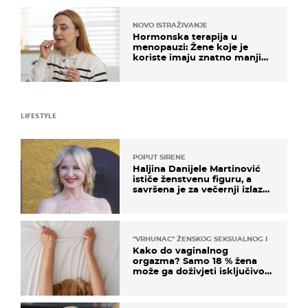
NOVO ISTRAŽIVANJE
Hormonska terapija u
menopauzi: Žene koje je
koriste imaju znatno manji
rizik od ovoga
LIFESTYLE
POPUT SIRENE
Haljina Danijele Martinović
ističe ženstvenu figuru, a
savršena je za večernji izlazak
na moru
"VRHUNAC" ŽENSKOG SEKSUALNOG ISKUSTVA
Kako do vaginalnog
orgazma? Samo 18 % žena
može ga doživjeti isključivo
na ovaj način