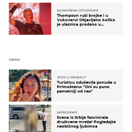
NADMAŠENA OČEKIVANJA
Thompson ruši brojke i u
Vukovaru! Objavljeno koliko
je ulaznica prodano u
kratkom vremenu
ZABAVA
JESTE LI PROBALI?
Turisticu oduševila ponuda u
Primoštenu: "Oni su puno
pametniji od nas"
IMPRESIVNO!
Scena iz Srbije fascinirala
društvene mreže! Pogledajte
neobičnog ljubimca