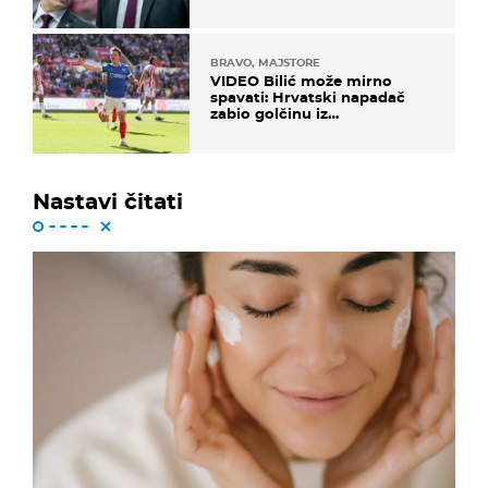
BRAVO, MAJSTORE
VIDEO Bilić može mirno
spavati: Hrvatski napadač
zabio golčinu iz
dalekometnog voleja, ali je
ispao iz Carabao Cupa
Nastavi čitati