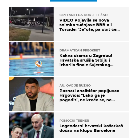
CIPELARILI GA DOK JE LEŽAO
VIDEO Pojavila se nova
snimka tučnjave BBB-a i
Torcide: "Je*ote, pa ubit će
ga!"
DRAMATIČAN PREOKRET
Kakva drama u Zagrebu!
Hrvatska srušila Srbiju i
izborila finale Svjetskog
prvenstva
AU, OVO JE RUŽNO
Poznati analitičar popljuvao
Hrgovića: "Lako ga je
pogoditi, ne kreće se, ne
koristi noge..."
POMOĆNI TRENER
Legendarni hrvatski košarkaš
došao na klupu Barcelone