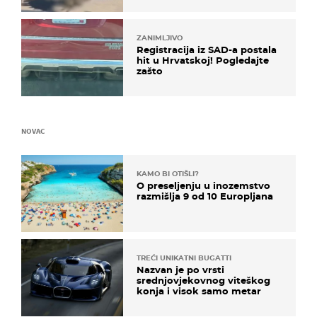
ZANIMLJIVO
Registracija iz SAD-a postala
hit u Hrvatskoj! Pogledajte
zašto
NOVAC
KAMO BI OTIŠLI?
O preseljenju u inozemstvo
razmišlja 9 od 10 Europljana
TREĆI UNIKATNI BUGATTI
Nazvan je po vrsti
srednjovjekovnog viteškog
konja i visok samo metar