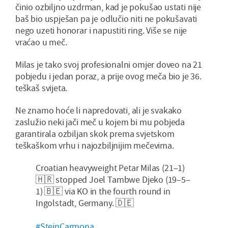
činio ozbiljno uzdrman, kad je pokušao ustati nije
baš bio uspješan pa je odlučio niti ne pokušavati
nego uzeti honorar i napustiti ring. Više se nije
vraćao u meč.
Milas je tako svoj profesionalni omjer doveo na 21
pobjedu i jedan poraz, a prije ovog meča bio je 36.
teškaš svijeta.
Ne znamo hoće li napredovati, ali je svakako
zaslužio neki jači meč u kojem bi mu pobjeda
garantirala ozbiljan skok prema svjetskom
teškaškom vrhu i najozbiljnijim mečevima.
Croatian heavyweight Petar Milas (21–1)
🇭🇷 stopped Joel Tambwe Djeko (19–5–
1) 🇧🇪 via KO in the fourth round in
Ingolstadt, Germany. 🇩🇪
#SteinCarmona