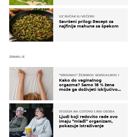
UZ RUČAK ILI VEČERU
Savršeni prilog: Recept za
najfinije mahune sa špekom
ZDRAVLJE
"VRHUNAC" ŽENSKOG SEKSUALNOG ISKUSTVA
Kako do vaginalnog
orgazma? Samo 18 % žena
može ga doživjeti isključivo
na ovaj način
STUDIJA NA GOTOVO 1.900 OSOBA
Ljudi koji redovito rade ovo
imaju “mlađi” organizam,
pokazuje istraživanje