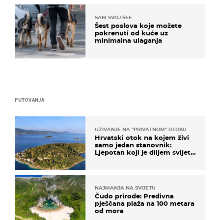
SAM SVOJ ŠEF
Šest poslova koje možete
pokrenuti od kuće uz
minimalna ulaganja
PUTOVANJA
UŽIVANJE NA "PRIVATNOM" OTOKU
Hrvatski otok na kojem živi
samo jedan stanovnik:
Ljepotan koji je diljem svijeta
poznat po svojem "bijelom
zlatu"
NAJMANJA NA SVIJETU
Čudo prirode: Predivna
pješčana plaža na 100 metara
od mora