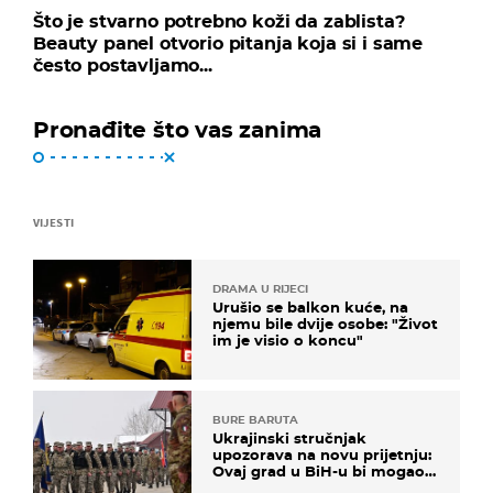
Što je stvarno potrebno koži da zablista?
Beauty panel otvorio pitanja koja si i same
često postavljamo...
Pronađite što vas zanima
VIJESTI
DRAMA U RIJECI
Urušio se balkon kuće, na
njemu bile dvije osobe: "Život
im je visio o koncu"
BURE BARUTA
Ukrajinski stručnjak
upozorava na novu prijetnju:
Ovaj grad u BiH-u bi mogao
biti žarište