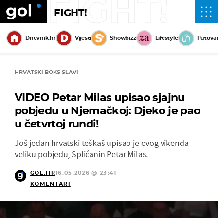
FIGHT!
FIGHT!
Dnevnik.hr
Vijesti
Showbizz
Lifestyle
Putova
HRVATSKI BOKS SLAVI
VIDEO Petar Milas upisao sjajnu
pobjedu u Njemačkoj: Djeko je pao
u četvrtoj rundi!
Još jedan hrvatski teškaš upisao je ovog vikenda
veliku pobjedu, Splićanin Petar Milas.
GOL.HR
16.05.2026 @ 23:41
KOMENTARI