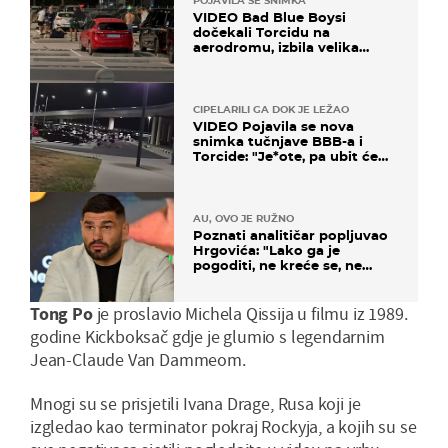
POJAVILA SE SNIMKA
VIDEO Bad Blue Boysi
dočekali Torcidu na
aerodromu, izbila velika
masovna tučnjava
CIPELARILI GA DOK JE LEŽAO
VIDEO Pojavila se nova
snimka tučnjave BBB-a i
Torcide: "Je*ote, pa ubit će
ga!"
AU, OVO JE RUŽNO
Poznati analitičar popljuvao
Hrgovića: "Lako ga je
pogoditi, ne kreće se, ne
koristi noge..."
Tong Po
je proslavio Michela Qissija u filmu iz 1989.
godine Kickboksač gdje je glumio s legendarnim
Jean-Claude Van Dammeom.
Mnogi su se prisjetili Ivana Drage, Rusa koji je
izgledao kao terminator pokraj Rockyja, a kojih su se