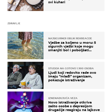
svi kuhari
ZDRAVLJE
NAJSIGURNIJI OBLIK REKREACIJE
Vježbe za koljeno u moru: 5
sigurnih vježbi koje mogu
smanjiti bol i poboljšati
pokretljivost
STUDIJA NA GOTOVO 1.900 OSOBA
Ljudi koji redovito rade ovo
imaju “mlađi” organizam,
pokazuje istraživanje
IZNENAĐUJUĆA VEZA
Novo istraživanje otkriva
zašto osobe s depresijom
drugačije reagiraju na lajkove