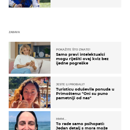
milijuna koje je trebala
naslijediti
ZABAVA
POKAŽITE ŠTO ZNATE!
Samo pravi intelektualci
mogu riješiti ovaj kviz bez
ijedne pogreške
JESTE LI PROBALI?
Turisticu oduševila ponuda u
Primoštenu: "Oni su puno
pametniji od nas"
HMM…
To rade samo psihopati:
Jedan detalj s mora može