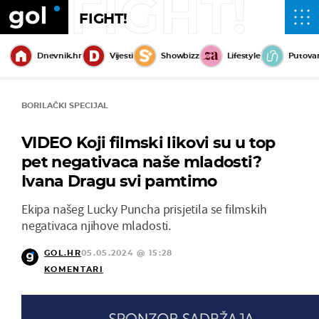
FIGHT!
FIGHT!
Dnevnik.hr
Vijesti
Showbizz
Lifestyle
Putova
BORILAČKI SPECIJAL
VIDEO Koji filmski likovi su u top
pet negativaca naše mladosti?
Ivana Dragu svi pamtimo
Ekipa našeg Lucky Puncha prisjetila se filmskih
negativaca njihove mladosti.
GOL.HR
05.05.2024 @ 15:28
KOMENTARI