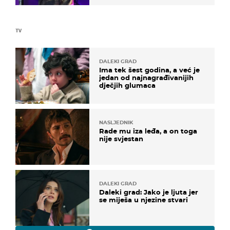
TV
DALEKI GRAD
Ima tek šest godina, a već je
jedan od najnagrađivanijih
dječjih glumaca
NASLJEDNIK
Rade mu iza leđa, a on toga
nije svjestan
DALEKI GRAD
Daleki grad: Jako je ljuta jer
se miješa u njezine stvari