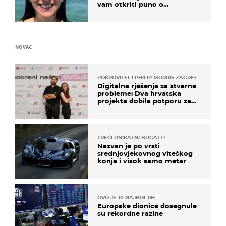
vam otkriti puno o
prijateljima
NOVAC
POKROVITELJ PHILIP MORRIS ZAGREB
Digitalna rješenja za stvarne
probleme: Dva hrvatska
projekta dobila potporu za
razvoj
TREĆI UNIKATNI BUGATTI
Nazvan je po vrsti
srednjovjekovnog viteškog
konja i visok samo metar
OVO JE 10 NAJBOLJIH
Europske dionice dosegnule
su rekordne razine