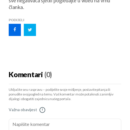
sve negativaca sjetili pogledajte u videu na vrhu
članka.
PODIJELI
Komentari
(0)
Uključite se u raspravu – podijelite svoje mišljenje, postavite pitanja ili
ponudite svoj pogled na temu. Vaš komentar može potaknuti zanimljiv
dijalog i obogatiti zajednicu našeg portala.
Važna obavijest
!