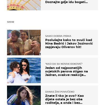
Doznajte gdje idu bogati
dobitci u Hrvatskoj
SHOW
SAMO DOBRA PISMA
Poslušajte kako to zvuči kad
Nina Badrić i Jakov Jozinović
zapjevaju Oliverov hit!
"KAO DA SU NOVAK ĐOKOVIĆ"
Jedan od najpoznatijih
svjetskih parova stigao na
Jadran, ovakve reakcije
vjerojatno nisu očekivali
DANAS ŽIVI POVUČENO
Znate li tko je ovo? Kao
dijete ostala je bez oba
roditelja, a onda i bez