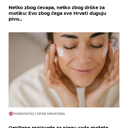
Netko zbog ćevapa, netko zbog drške za
motiku: Evo zbog čega sve Hrvati duguju
pivo...
POKROVITELJ SPAR HRVATSKA
Omiljene proizvode za njegu sada možete