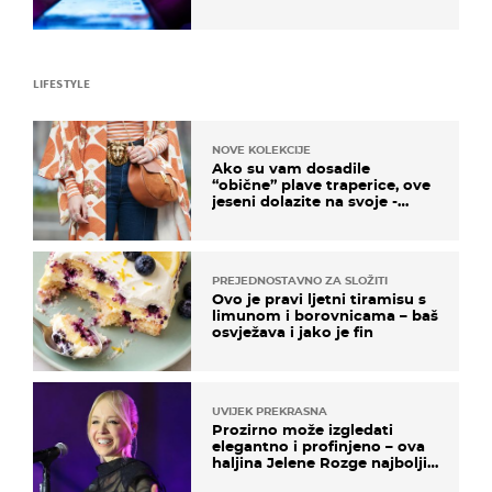
LIFESTYLE
NOVE KOLEKCIJE
Ako su vam dosadile
“obične” plave traperice, ove
jeseni dolazite na svoje -
izdvajamo 15 hit modela
PREJEDNOSTAVNO ZA SLOŽITI
Ovo je pravi ljetni tiramisu s
limunom i borovnicama – baš
osvježava i jako je fin
UVIJEK PREKRASNA
Prozirno može izgledati
elegantno i profinjeno – ova
haljina Jelene Rozge najbolji
je dokaz