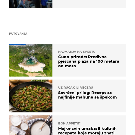
PUTOVANJA
NAJMANJA NA SVIJETU
Čudo prirode: Predivna
pješčana plaža na 100 metara
od mora
UZ RUČAK ILI VEČERU
Savršeni prilog: Recept za
najfinije mahune sa špekom
BON APPETIT!
Majke svih umaka: 5 kultnih
recepata koje moraju znati