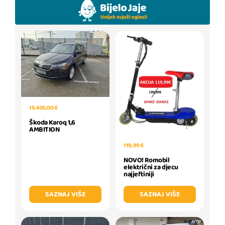
15.400,00 €
Škoda Karoq 1,6
AMBITION
119,99 €
NOVO! Romobil
električni za djecu
najjeftiniji
SAZNAJ VIŠE
SAZNAJ VIŠE