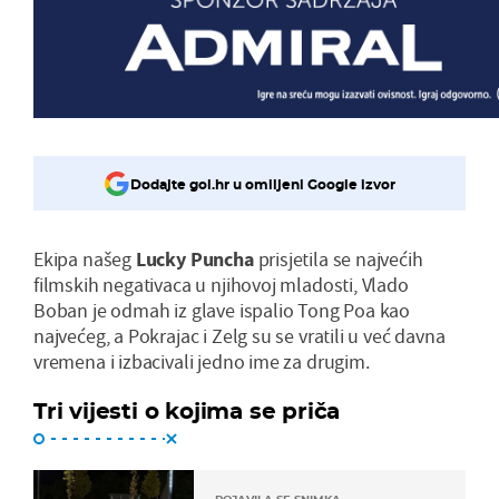
Dodajte gol.hr u omiljeni Google izvor
Ekipa našeg
Lucky Puncha
prisjetila se najvećih
filmskih negativaca u njihovoj mladosti, Vlado
Boban je odmah iz glave ispalio Tong Poa kao
najvećeg, a Pokrajac i Zelg su se vratili u već davna
vremena i izbacivali jedno ime za drugim.
Tri vijesti o kojima se priča