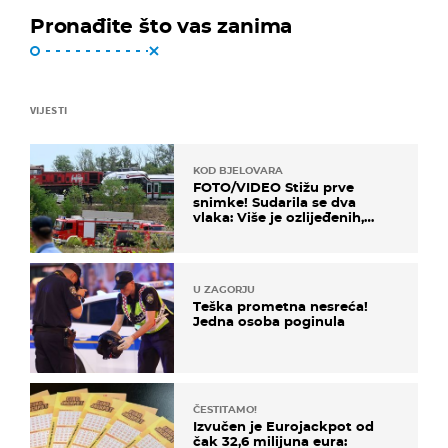
Pronađite što vas zanima
VIJESTI
KOD BJELOVARA
FOTO/VIDEO Stižu prve
snimke! Sudarila se dva
vlaka: Više je ozlijeđenih,
hitne službe na terenu
U ZAGORJU
Teška prometna nesreća!
Jedna osoba poginula
ČESTITAMO!
Izvučen je Eurojackpot od
čak 32,6 milijuna eura: