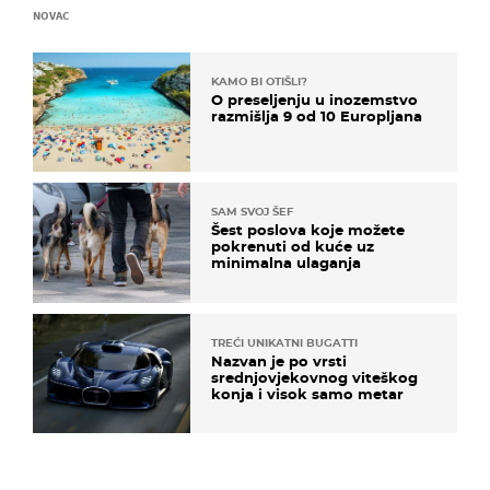
NOVAC
KAMO BI OTIŠLI?
O preseljenju u inozemstvo
razmišlja 9 od 10 Europljana
SAM SVOJ ŠEF
Šest poslova koje možete
pokrenuti od kuće uz
minimalna ulaganja
TREĆI UNIKATNI BUGATTI
Nazvan je po vrsti
srednjovjekovnog viteškog
konja i visok samo metar