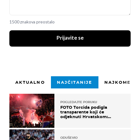
1500 znakova preostalo
Prijavite se
AKTUALNO
NAJČITANIJE
NAJKOMENTI
POGLEDAJTE PORUKU
FOTO Torcida podigla
transparente koji će
odjeknuti Hrvatskom:
Prozvali "moralne vertikale"
ODUŠEVIO