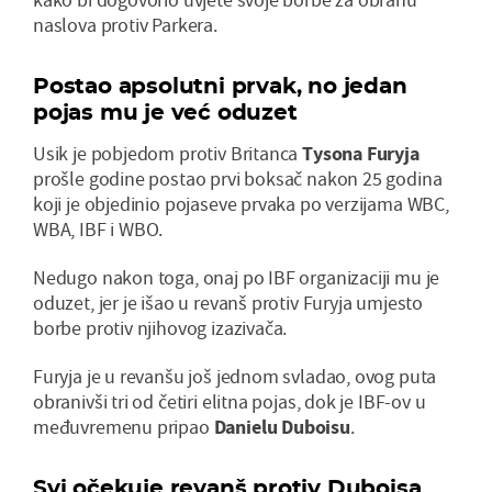
naslova protiv Parkera.
Postao apsolutni prvak, no jedan
pojas mu je već oduzet
Usik je pobjedom protiv Britanca
Tysona Furyja
prošle godine postao prvi boksač nakon 25 godina
koji je objedinio pojaseve prvaka po verzijama WBC,
WBA, IBF i WBO.
Nedugo nakon toga, onaj po IBF organizaciji mu je
oduzet, jer je išao u revanš protiv Furyja umjesto
borbe protiv njihovog izazivača.
Furyja je u revanšu još jednom svladao, ovog puta
obranivši tri od četiri elitna pojas, dok je IBF-ov u
međuvremenu pripao
Danielu Duboisu
.
Svi očekuje revanš protiv Duboisa