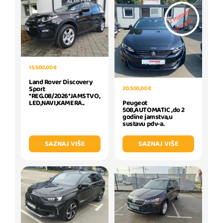
15.500,00 €
Land Rover Discovery
20.500,00 €
Sport
*REG.08/2026*JAMSTVO,
Peugeot
LED,NAVI,KAMERA..
508,AUTOMATIC ,do 2
godine jamstva,u
sustavu pdv-a.
SAZNAJ VIŠE
SAZNAJ VIŠE