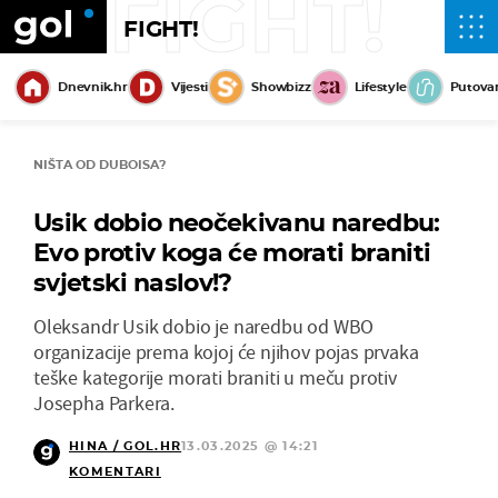
FIGHT!
FIGHT!
Dnevnik.hr
Vijesti
Showbizz
Lifestyle
Putova
NIŠTA OD DUBOISA?
Usik dobio neočekivanu naredbu:
Evo protiv koga će morati braniti
svjetski naslov!?
Oleksandr Usik dobio je naredbu od WBO
organizacije prema kojoj će njihov pojas prvaka
teške kategorije morati braniti u meču protiv
Josepha Parkera.
HINA / GOL.HR
13.03.2025 @ 14:21
KOMENTARI