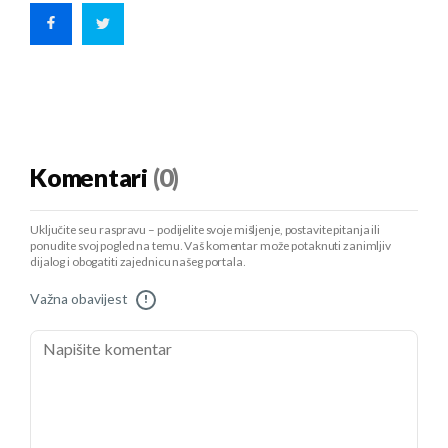
Komentari
(0)
Uključite se u raspravu – podijelite svoje mišljenje, postavite pitanja ili
ponudite svoj pogled na temu. Vaš komentar može potaknuti zanimljiv
dijalog i obogatiti zajednicu našeg portala.
Važna obavijest
!