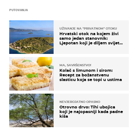
PUTOVANJA
UŽIVANJE NA "PRIVATNOM" OTOKU
Hrvatski otok na kojem živi
samo jedan stanovnik:
Ljepotan koji je diljem svijeta
poznat po svojem "bijelom
zlatu"
MA, SAVRŠENSTVO!
Kolač s limunom i sirom:
Recept za božanstvenu
slasticu koja se topi u ustima
NEVJEROJATNO OPASNO
Otrovno drvo: Tihi ubojica
koji je najopasniji kada padne
kiša