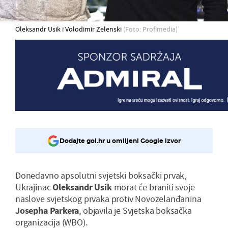
Oleksandr Usik i Volodimir Zelenski
(Foto: Profimedia)
Dodajte gol.hr u omiljeni Google izvor
Donedavno apsolutni svjetski boksački prvak,
Ukrajinac
Ole
ksandr Usik
morat će braniti svoje
naslove svjetskog prvaka protiv Novozelanđanina
Josepha Parkera
, objavila je Svjetska boksačka
organizacija (WBO).