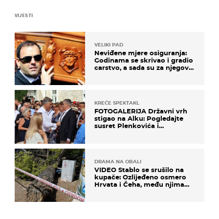
VIJESTI
VELIKI PAD
Neviđene mjere osiguranja:
Godinama se skrivao i gradio
carstvo, a sada su za njegovo
izručenje naručili posebno
vozilo
KREĆE SPEKTAKL
FOTOGALERIJA Državni vrh
stigao na Alku: Pogledajte
susret Plenkovića i
Milanovića
DRAMA NA OBALI
VIDEO Stablo se srušilo na
kupače: Ozlijeđeno osmero
Hrvata i Čeha, među njima
ima i djece