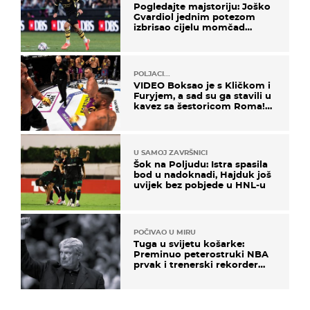
Pogledajte majstoriju: Joško
Gvardiol jednim potezom
izbrisao cijelu momčad
Atletica
POLJACI...
VIDEO Boksao je s Kličkom i
Furyjem, a sad su ga stavili u
kavez sa šestoricom Roma!
Pogledajte kako je završilo
U SAMOJ ZAVRŠNICI
Šok na Poljudu: Istra spasila
bod u nadoknadi, Hajduk još
uvijek bez pobjede u HNL-u
POČIVAO U MIRU
Tuga u svijetu košarke:
Preminuo peterostruki NBA
prvak i trenerski rekorder
lige