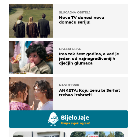
SLUČAJNA OBITELJ
Nova TV donosi novu
domaću seriju!
DALEKI GRAD
Ima tek šest godina, a već je
jedan od najnagrađivanijih
dječjih glumaca
NASLJEDNIK
ANKETA: Koju ženu bi Serhat
trebao izabrati?