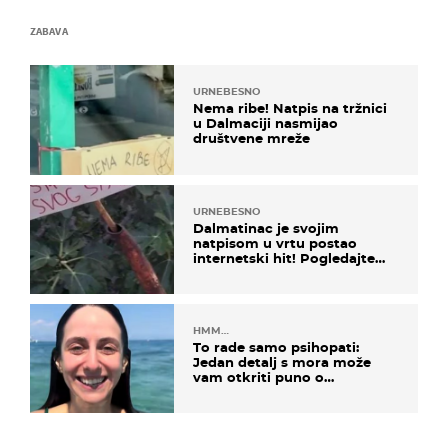
ZABAVA
URNEBESNO
Nema ribe! Natpis na tržnici
u Dalmaciji nasmijao
društvene mreže
URNEBESNO
Dalmatinac je svojim
natpisom u vrtu postao
internetski hit! Pogledajte
što je napisao
HMM…
To rade samo psihopati:
Jedan detalj s mora može
vam otkriti puno o
prijateljima