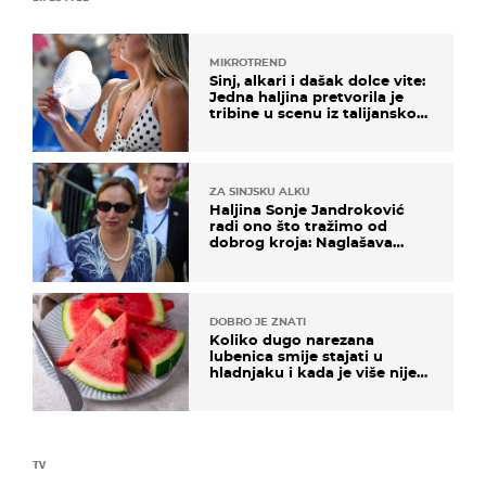
MIKROTREND
Sinj, alkari i dašak dolce vite:
Jedna haljina pretvorila je
tribine u scenu iz talijanskog
filma
ZA SINJSKU ALKU
Haljina Sonje Jandroković
radi ono što tražimo od
dobrog kroja: Naglašava
struk, a sada je i na sniženju
DOBRO JE ZNATI
Koliko dugo narezana
lubenica smije stajati u
hladnjaku i kada je više nije
sigurno jesti?
TV