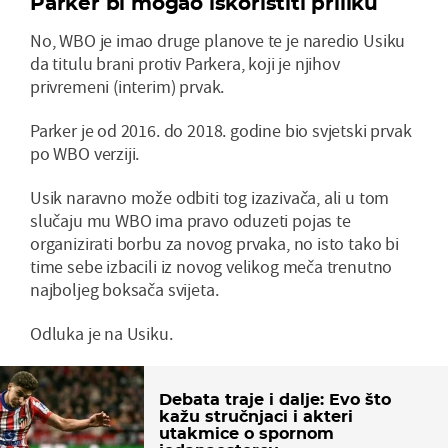
Parker bi mogao iskoristiti priliku
No, WBO je imao druge planove te je naredio Usiku
da titulu brani protiv Parkera, koji je njihov
privremeni (interim) prvak.
Parker je od 2016. do 2018. godine bio svjetski prvak
po WBO verziji.
Usik naravno može odbiti tog izazivača, ali u tom
slučaju mu WBO ima pravo oduzeti pojas te
organizirati borbu za novog prvaka, no isto tako bi
time sebe izbacili iz novog velikog meča trenutno
najboljeg boksača svijeta.
Odluka je na Usiku.
Debata traje i dalje: Evo što
kažu stručnjaci i akteri
utakmice o spornom