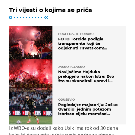
Tri vijesti o kojima se priča
POGLEDAJTE PORUKU
FOTO Torcida podigla
transparente koji će
odjeknuti Hrvatskom:
Prozvali "moralne vertikale"
JASNO I GLASNO
Navijačima Hajduka
prekipjelo nakon Istre: Evo
što su skandirali upravi i
predsjedniku Biliću
ODUŠEVIO
Pogledajte majstoriju: Joško
Gvardiol jednim potezom
izbrisao cijelu momčad
Atletica
Iz WBO-a su dodali kako Usik ima rok od 30 dana
kako bi dogovorio uvjete svoje borbe za obranu