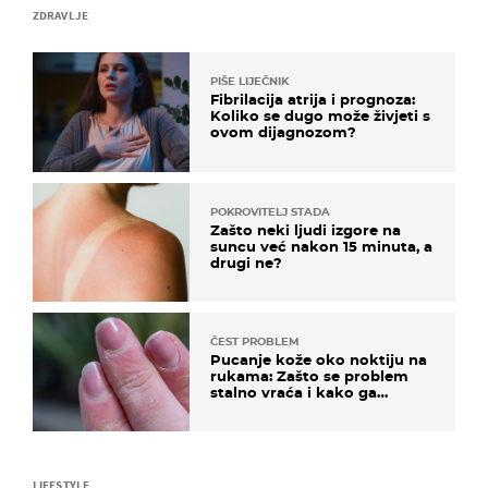
ZDRAVLJE
PIŠE LIJEČNIK
Fibrilacija atrija i prognoza:
Koliko se dugo može živjeti s
ovom dijagnozom?
POKROVITELJ STADA
Zašto neki ljudi izgore na
suncu već nakon 15 minuta, a
drugi ne?
ČEST PROBLEM
Pucanje kože oko noktiju na
rukama: Zašto se problem
stalno vraća i kako ga
zaustaviti?
LIFESTYLE