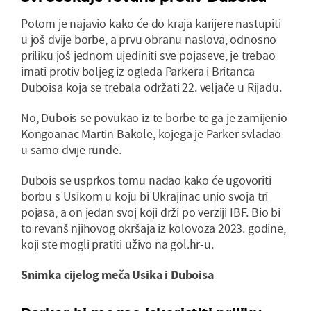
Potom je najavio kako će do kraja karijere nastupiti
u još dvije borbe, a prvu obranu naslova, odnosno
priliku još jednom ujediniti sve pojaseve, je trebao
imati protiv boljeg iz ogleda Parkera i Britanca
Duboisa koja se trebala održati 22. veljače u Rijadu.
No, Dubois se povukao iz te borbe te ga je zamijenio
Kongoanac Martin Bakole, kojega je Parker svladao
u samo dvije runde.
Dubois se usprkos tomu nadao kako će ugovoriti
borbu s Usikom u koju bi Ukrajinac unio svoja tri
pojasa, a on jedan svoj koji drži po verziji IBF. Bio bi
to revanš njihovog okršaja iz kolovoza 2023. godine,
koji ste mogli pratiti uživo na gol.hr-u.
Snimka cijelog meča Usika i Duboisa