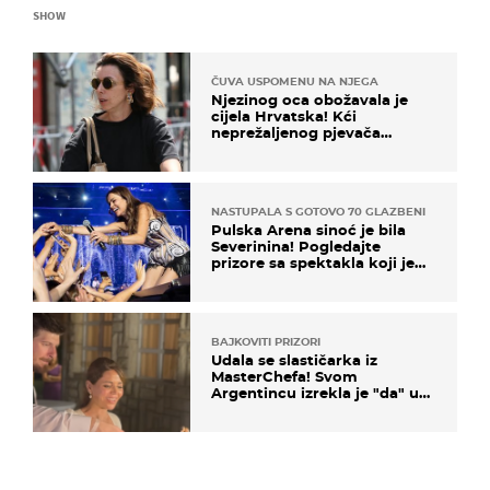
SHOW
ČUVA USPOMENU NA NJEGA
Njezinog oca obožavala je
cijela Hrvatska! Kći
neprežaljenog pjevača
projurila špicom na dva
kotača
NASTUPALA S GOTOVO 70 GLAZBENIKA
Pulska Arena sinoć je bila
Severinina! Pogledajte
prizore sa spektakla koji je
rasprodan mjesec dana ranije
BAJKOVITI PRIZORI
Udala se slastičarka iz
MasterChefa! Svom
Argentincu izrekla je "da" u
rodnoj Hercegovini