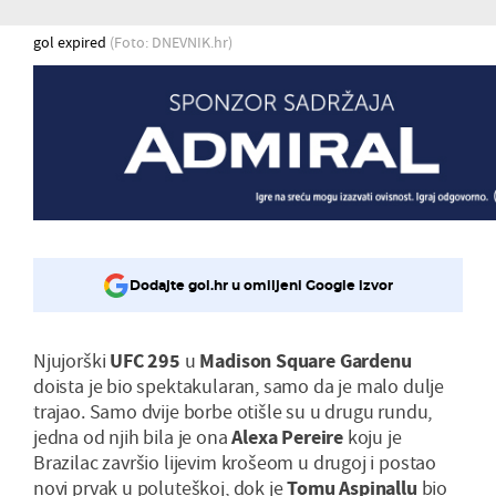
gol expired
(Foto: DNEVNIK.hr)
Dodajte gol.hr u omiljeni Google izvor
Njujorški
UFC 295
u
Madison
Square
Gardenu
doista je bio spektakularan, samo da je malo dulje
trajao. Samo dvije borbe otišle su u drugu rundu,
jedna od njih bila je ona
Alexa Pereire
koju je
Brazilac završio lijevim krošeom u drugoj i postao
novi prvak u poluteškoj, dok je
Tomu
Aspinallu
bio