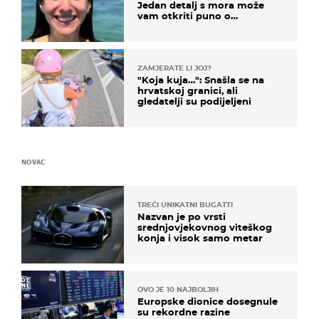
Jedan detalj s mora može
vam otkriti puno o
prijateljima
ZAMJERATE LI JOJ?
"Koja kuja…": Snašla se na
hrvatskoj granici, ali
gledatelji su podijeljeni
NOVAC
TREĆI UNIKATNI BUGATTI
Nazvan je po vrsti
srednjovjekovnog viteškog
konja i visok samo metar
OVO JE 10 NAJBOLJIH
Europske dionice dosegnule
su rekordne razine