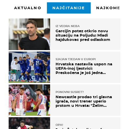
AKTUALNO
NAJČITANIJE
NAJKOMENTI
IZ VEDRA NEBA
Garcijin potez otkrio novu
situaciju na Poljudu: Mladi
hajdukovac pred odlaskom
SJAJAN TJEDAN U EUROPI
Hrvatska nastavila uspon na
UEFA-inoj ljestvici:
Preskočena je još jedna
država
PONOVNI SUSRET?
Newcastle prodao tri glavna
igrača, novi trener uperio
prstom u Hrvata: "Želim
njega!"
OPA!