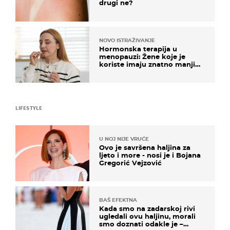
drugi ne?
NOVO ISTRAŽIVANJE
Hormonska terapija u
menopauzi: Žene koje je
koriste imaju znatno manji
rizik od ovoga
LIFESTYLE
U NOJ NIJE VRUĆE
Ovo je savršena haljina za
ljeto i more - nosi je i Bojana
Gregorić Vejzović
BAŠ EFEKTNA
Kada smo na zadarskoj rivi
ugledali ovu haljinu, morali
smo doznati odakle je –