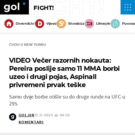
FIGHT!
FIGHT!
Dnevnik.hr
Vijesti
Showbizz
Lifestyle
Putova
ČUDO U NEW YORKU
VIDEO Večer razornih nokauta:
Pereira poslije samo 11 MMA borbi
uzeo i drugi pojas, Aspinall
privremeni prvak teške
Samo dvije borbe otišle su do druge runde na UFC-u
295.
GOL.HR
12.11.2023 @ 06:19
KOMENTARI