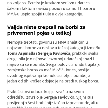
na koljena. Pereira je kratkom serijom udaraca
šakom i laktom završio posao i u samo 11 borbi u
MMA-u uspio spojiti tiule u dvije kategorije.
Valjda niste treptali na borbi za
privremeni pojas u teškoj
Nemojte treptati, govorili su MMA analitičari u
najavama borbe za naslov u teškoj kategoriji između
Toma
Aspinalla
i
Sergeja
Pavloviča
, praktički svaka
druga bila je o njihovoj razornoj udaračkoj snazi i
najave su se ispunile. Svega polovicu runde trajala je
zamjenska borba za meč Miočić-Jones, poslije
uvodnog ispitivanja krenule su letjeti bombe, a
jedan od tih krošea odsjeo je na bradi ruskog borca.
Praktički prvi udarac koji je završio na svom
odredištu, završio je Sergeja Pavloviča. Sjajni Rus
posljednjih šest borbi nije izašao iz prve runde, ali u