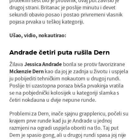
proteklih šest bio je protivnik, ovaj put završio je
drugoj strani. Britanac je poslije minutu i devet
sekundi obavio posao i postao privremeni vlasnik
pojasa prvaka u teškoj kategoriji.
Ušao, vidio, nokautirao:
Andrade četiri puta rušila Dern
Žilava
Jessica
Andrade
borila se protiv favorizirane
Mckenzie
Dern
kao da joj je zadnja u životu i uspjela
ju pobijediti tehničkim nokautom u drugoj rundi.
Poslije tri uzastopna poraza bivša prvakinja vratila
se na pobjednički kolosijek u kategoriji slamka s
četiri nokdauna u dvije nepune runde.
Problemi za Dern, inače sjajnu grapplericu, počeli su
krajem prve runde kad ju je Andrade u jednoj
razmjeni na ogradi uspjela oboriti na tlo. Taj put
Dern je spasio gong, ali u drugoj rundi spasa joj nije