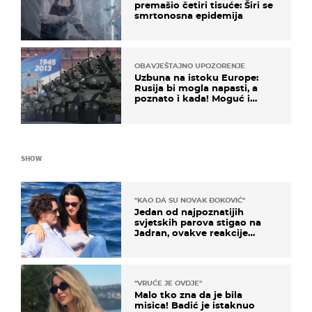
premašio četiri tisuće: Širi se
smrtonosna epidemija
OBAVJEŠTAJNO UPOZORENJE
Uzbuna na istoku Europe:
Rusija bi mogla napasti, a
poznato i kada! Moguć i
kopneni upad u članicu
NATO-a
SHOW
"KAO DA SU NOVAK ĐOKOVIĆ"
Jedan od najpoznatijih
svjetskih parova stigao na
Jadran, ovakve reakcije
vjerojatno nisu očekivali
"VRUĆE JE OVDJE"
Malo tko zna da je bila
misica! Badić je istaknuo