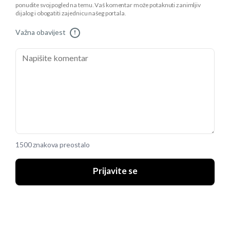
ponudite svoj pogled na temu. Vaš komentar može potaknuti zanimljiv
dijalog i obogatiti zajednicu našeg portala.
Važna obavijest
!
1500 znakova preostalo
Prijavite se