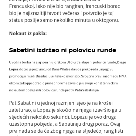
Francuskoj. Iako nije bio rangiran, francuski borac
bio je najizrazitiji favorit večeras i potvrdio je taj
status poslije samo nekoliko minuta u oktogonu.
Nokaut iz pakla:
Sabatini izdržao ni polovicu runde
Uvodna borba na sjajnom njujorškom UFC-u trajala je ni polovicu runde,
Diego
Lopez
dobio je pozivnicu od Dane Whitea da uđe preko reda u njegovu
promociju i mladi Brazilac ju je itekako iskoristio. Svoj prvi pravi meč među MMA
elitom za koji je odradio pune pripreme završio je u svoju korist tehničkim
nokautom poslije niti polovicu runde protiv
Pata
Sabatinijia
.
Pat Sabatini u jednoj razmjeni sjeo je na kroše i
zateturao, a Lopez je skočio na njega i završio ga u
sljedećih nekoliko sekundi. Lopezu je ovo druga
uzastopna pobjeda, a Sabatiniju drugi poraz. Ovaj
prvi nada se da će zbog njega na sljedećoj rang listi