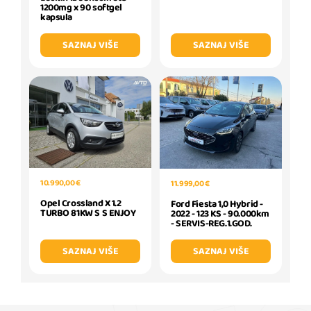
1200mg x 90 softgel
kapsula
SAZNAJ VIŠE
SAZNAJ VIŠE
10.990,00 €
11.999,00 €
Opel Crossland X 1.2
Ford Fiesta 1,0 Hybrid -
TURBO 81KW S S ENJOY
2022 - 123 KS - 90.000km
- SERVIS-REG.1.GOD.
SAZNAJ VIŠE
SAZNAJ VIŠE