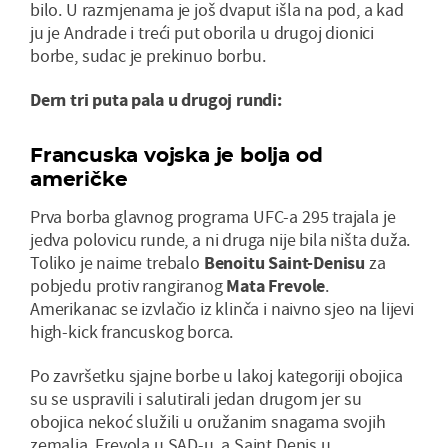
bilo. U razmjenama je još dvaput išla na pod, a kad
ju je Andrade i treći put oborila u drugoj dionici
borbe, sudac je prekinuo borbu.
Dern tri puta pala u drugoj rundi:
Francuska vojska je bolja od
američke
Prva borba glavnog programa UFC-a 295 trajala je
jedva polovicu runde, a ni druga nije bila ništa duža.
Toliko je naime trebalo
Benoitu
Saint-Denisu
za
pobjedu protiv rangiranog
Mata Frevole
.
Amerikanac se izvlačio iz klinča i naivno sjeo na lijevi
high-kick francuskog borca.
Po završetku sjajne borbe u lakoj kategoriji obojica
su se uspravili i salutirali jedan drugom jer su
obojica nekoć služili u oružanim snagama svojih
zemalja, Frevola u SAD-u, a Saint Denis u