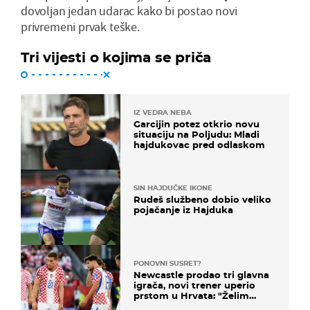
dovoljan jedan udarac kako bi postao novi
privremeni prvak teške.
Tri vijesti o kojima se priča
IZ VEDRA NEBA
Garcijin potez otkrio novu
situaciju na Poljudu: Mladi
hajdukovac pred odlaskom
SIN HAJDUČKE IKONE
Rudeš službeno dobio veliko
pojačanje iz Hajduka
PONOVNI SUSRET?
Newcastle prodao tri glavna
igrača, novi trener uperio
prstom u Hrvata: "Želim
njega!"