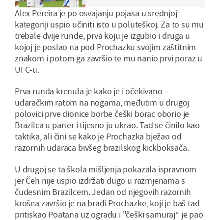
Alex Pereira je po osvajanju pojasa u srednjoj
kategoriji uspio učiniti isto u poluteškoj. Za to su mu
trebale dvije runde, prva koju je izgubio i druga u
kojoj je poslao na pod Prochazku svojim zaštitnim
znakom i potom ga završio te mu nanio prvi poraz u
UFC-u.
Prva runda krenula je kako je i očekivano –
udaračkim ratom na nogama, međutim u drugoj
polovici prve dionice borbe češki borac oborio je
Brazilca u parter i tijesno ju ukrao. Tad se činilo kao
taktika, ali čini se kako je Prochazka bježao od
razornih udaraca bivšeg brazilskog kickboksača.
U drugoj se ta škola mišljenja pokazala ispravnom
jer Čeh nije uspio izdržati dugo u razmjenama s
čudesnim Brazilcem. Jedan od njegovih razornih
krošea završio je na bradi Prochazke, koji je baš tad
pritiskao Poatana uz ogradu i "češki samuraj“ je pao