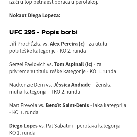
izaći u top petnaest boraca u perolakoj.
Nokaut Diega Lopeza:
UFC 295 - Popis borbi
Jiří Procházka vs.
Alex Pereira (c)
- za titulu
poluteške kategorije - KO 2. runda
Sergei Pavlovich vs.
Tom Aspinall (ic)
- za
privremenu titulu teške kategorije - KO 1. runda
Mackenzie Dern vs.
Jéssica Andrade
- ženska
muha-kategorija - TKO 2. runda
Matt Frevola vs.
Benoît Saint-Denis
- laka kategorija
- KO 1. runda
Diego Lopes
vs. Pat Sabatini - perolaka kategorija -
KO 1. runda