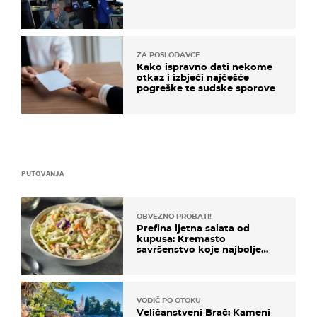
ZA POSLODAVCE
Kako ispravno dati nekome
otkaz i izbjeći najčešće
pogreške te sudske sporove
PUTOVANJA
OBVEZNO PROBATI!
Prefina ljetna salata od
kupusa: Kremasto
savršenstvo koje najbolje
paše uz pečeno meso
VODIČ PO OTOKU
Veličanstveni Brač: Kameni