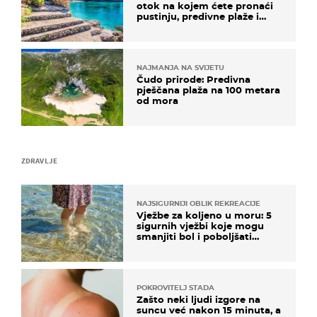
otok na kojem ćete pronaći
pustinju, predivne plaže i
uzbudljivu hranu
NAJMANJA NA SVIJETU
Čudo prirode: Predivna
pješčana plaža na 100 metara
od mora
ZDRAVLJE
NAJSIGURNIJI OBLIK REKREACIJE
Vježbe za koljeno u moru: 5
sigurnih vježbi koje mogu
smanjiti bol i poboljšati
pokretljivost
POKROVITELJ STADA
Zašto neki ljudi izgore na
suncu već nakon 15 minuta, a