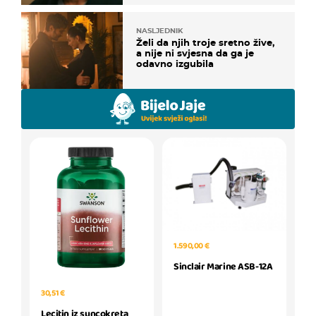
NASLJEDNIK
Želi da njih troje sretno žive,
a nije ni svjesna da ga je
odavno izgubila
1.590,00 €
Sinclair Marine ASB-12A
30,51 €
Lecitin iz suncokreta