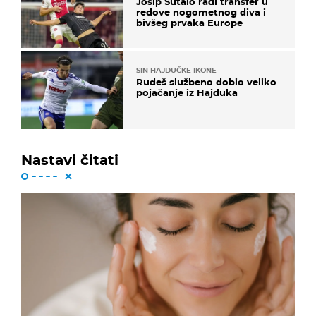
Josip Šutalo radi transfer u
redove nogometnog diva i
bivšeg prvaka Europe
SIN HAJDUČKE IKONE
Rudeš službeno dobio veliko
pojačanje iz Hajduka
Nastavi čitati