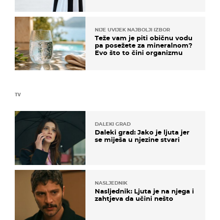
košta samo 18 eura
NIJE UVIJEK NAJBOLJI IZBOR
Teže vam je piti običnu vodu
pa posežete za mineralnom?
Evo što to čini organizmu
TV
DALEKI GRAD
Daleki grad: Jako je ljuta jer
se miješa u njezine stvari
NASLJEDNIK
Nasljednik: Ljuta je na njega i
zahtjeva da učini nešto