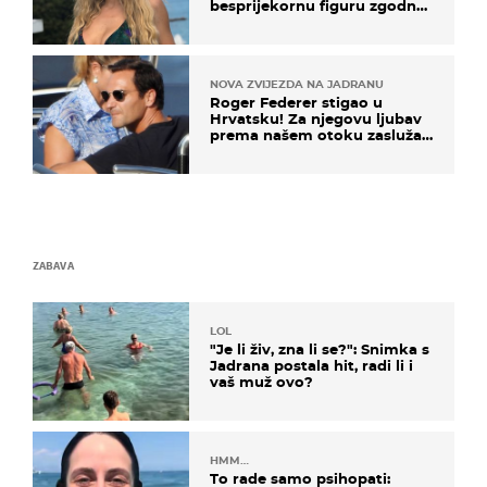
besprijekornu figuru zgodne
voditeljice
NOVA ZVIJEZDA NA JADRANU
Roger Federer stigao u
Hrvatsku! Za njegovu ljubav
prema našem otoku zaslužan
je jedan poznati Hrvat
ZABAVA
LOL
"Je li živ, zna li se?": Snimka s
Jadrana postala hit, radi li i
vaš muž ovo?
HMM…
To rade samo psihopati: