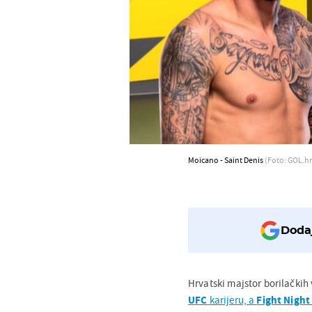
Moicano - Saint Denis
(Foto: GOL.hr
Dodaj
Hrvatski majstor borilačkih
UFC
karijeru, a
Fight Night