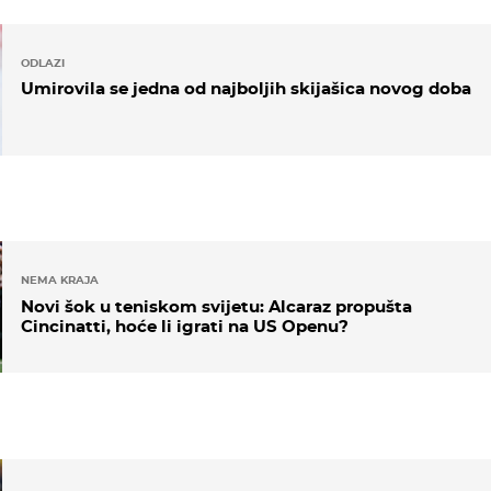
ODLAZI
Umirovila se jedna od najboljih skijašica novog doba
NEMA KRAJA
Novi šok u teniskom svijetu: Alcaraz propušta
Cincinatti, hoće li igrati na US Openu?