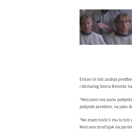
Erslan će biti zadnja predb
i domaćeg borca Benoita Sa
"Moicano ima puno pobjeda p
pobjede zaredom, na jako dob
"Ne znam hoće li mu to biti 
Moicano stručnjak na parteru,