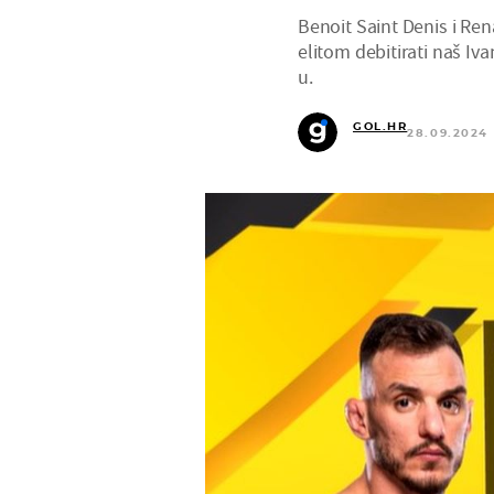
Benoit Saint Denis i Re
elitom debitirati naš Iva
u.
GOL.HR
28.09.2024 