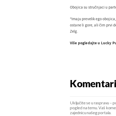
Obojica su stručnjaci u part
"Imaju prevelik ego obojica, 
ostane li gore, ali čim prvi 
Zelg.
Više pogledajte u Lucky 
Komentar
Uključite se u raspravu – pod
pogled na temu. Vaš koment
zajednicu našeg portala.