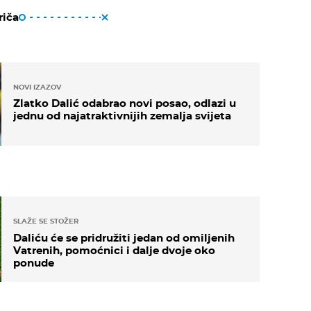
riča
NOVI IZAZOV
Zlatko Dalić odabrao novi posao, odlazi u
jednu od najatraktivnijih zemalja svijeta
SLAŽE SE STOŽER
Daliću će se pridružiti jedan od omiljenih
Vatrenih, pomoćnici i dalje dvoje oko
ponude