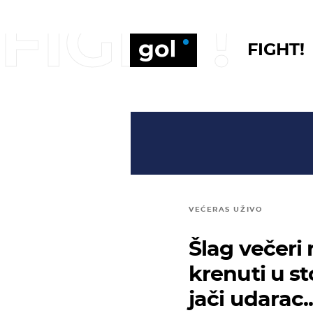
FIGHT!
FIGHT!
VEĆERAS UŽIVO
Šlag večeri 
krenuti u st
jači udarac..