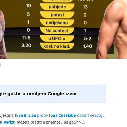
)
te gol.hr u omiljeni Google izvor
 vještina
Ivan
Erslan
protiv
Iona
Cutelabe
otvorit će svoju
 u Parizu
možete pratiti u prijenosu na gol.hr-u.