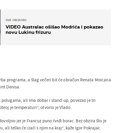
SVE OBJAVIO
VIDEO Australac ošišao Modrića i pokazao
novu Lukinu frizuru
orba programa, a šlag večeri bit će obračun Renata Moicana
int Denisa.
olugama, ali ima dobar i stand-up, povezao je tri
roj je temperaturi“, otvorio je Vlado.
dovoljno jer je Francuz puno tvrđi borac. Bez obzira što je
 ali teško će izaći s njim na kraj“, kaže Igor Pokrajac.