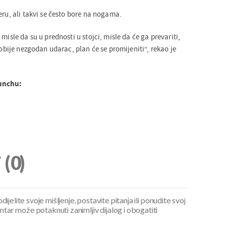
eru, ali takvi se često bore na nogama.
misle da su u prednosti u stojci, misle da će ga prevariti,
dobije nezgodan udarac, plan će se promijeniti“, rekao je
Punchu:
i
(0)
ijelite svoje mišljenje, postavite pitanja ili ponudite svoj
ar može potaknuti zanimljiv dijalog i obogatiti