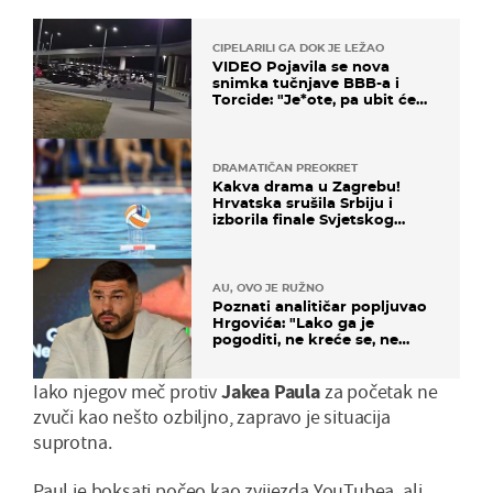
CIPELARILI GA DOK JE LEŽAO
VIDEO Pojavila se nova
snimka tučnjave BBB-a i
Torcide: "Je*ote, pa ubit će
ga!"
DRAMATIČAN PREOKRET
Kakva drama u Zagrebu!
Hrvatska srušila Srbiju i
izborila finale Svjetskog
prvenstva
AU, OVO JE RUŽNO
Poznati analitičar popljuvao
Hrgovića: "Lako ga je
pogoditi, ne kreće se, ne
koristi noge..."
Iako njegov meč protiv
Jakea Paula
za početak ne
zvuči kao nešto ozbiljno, zapravo je situacija
suprotna.
Paul je boksati počeo kao zvijezda YouTubea, ali