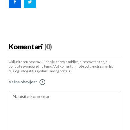
Komentari
(0)
Uključite se u raspravu – podijelite svoje mišljenje, postavite pitanja ili
ponudite svoj pogled na temu. Vaš komentar može potaknuti zanimljiv
dijalog i obogatiti zajednicu našeg portala.
Važna obavijest
!