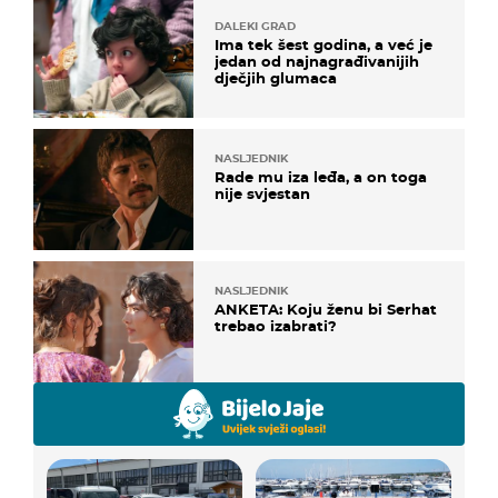
DALEKI GRAD
Ima tek šest godina, a već je
jedan od najnagrađivanijih
dječjih glumaca
NASLJEDNIK
Rade mu iza leđa, a on toga
nije svjestan
NASLJEDNIK
ANKETA: Koju ženu bi Serhat
trebao izabrati?