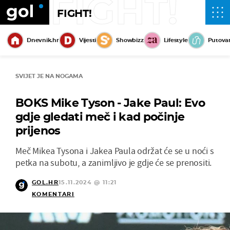
FIGHT!
FIGHT!
Dnevnik.hr
Vijesti
Showbizz
Lifestyle
Putova
SVIJET JE NA NOGAMA
BOKS Mike Tyson - Jake Paul: Evo
gdje gledati meč i kad počinje
prijenos
Meč Mikea Tysona i Jakea Paula održat će se u noći s
petka na subotu, a zanimljivo je gdje će se prenositi.
GOL.HR
15.11.2024 @ 11:21
KOMENTARI