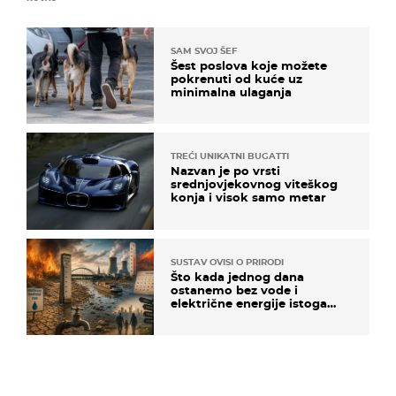
SAM SVOJ ŠEF
Šest poslova koje možete
pokrenuti od kuće uz
minimalna ulaganja
TREĆI UNIKATNI BUGATTI
Nazvan je po vrsti
srednjovjekovnog viteškog
konja i visok samo metar
SUSTAV OVISI O PRIRODI
Što kada jednog dana
ostanemo bez vode i
električne energije istoga
dana?