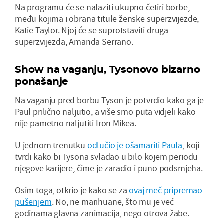
Na programu će se nalaziti ukupno četiri borbe,
među kojima i obrana titule ženske superzvijezde,
Katie Taylor. Njoj će se suprotstaviti druga
superzvijezda, Amanda Serrano.
Show na vaganju, Tysonovo bizarno
ponašanje
Na vaganju pred borbu Tyson je potvrdio kako ga je
Paul prilično naljutio, a više smo puta vidjeli kako
nije pametno naljutiti Iron Mikea.
U jednom trenutku
odlučio je ošamariti Paula
, koji
tvrdi kako bi Tysona svladao u bilo kojem periodu
njegove karijere, čime je zaradio i puno podsmjeha.
Osim toga, otkrio je kako se za
ovaj meč pripremao
pušenjem
. No, ne marihuane, što mu je već
godinama glavna zanimacija, nego otrova žabe.