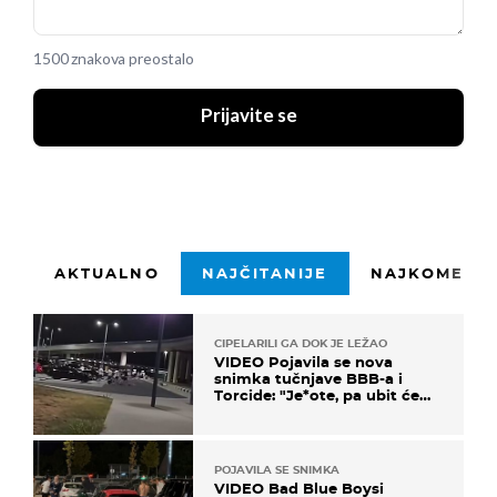
1500 znakova preostalo
Prijavite se
AKTUALNO
NAJČITANIJE
NAJKOMENTI
CIPELARILI GA DOK JE LEŽAO
VIDEO Pojavila se nova
snimka tučnjave BBB-a i
Torcide: "Je*ote, pa ubit će
ga!"
POJAVILA SE SNIMKA
VIDEO Bad Blue Boysi