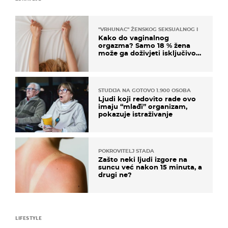
"VRHUNAC" ŽENSKOG SEKSUALNOG ISKUSTVA
Kako do vaginalnog
orgazma? Samo 18 % žena
može ga doživjeti isključivo
na ovaj način
STUDIJA NA GOTOVO 1.900 OSOBA
Ljudi koji redovito rade ovo
imaju “mlađi” organizam,
pokazuje istraživanje
POKROVITELJ STADA
Zašto neki ljudi izgore na
suncu već nakon 15 minuta, a
drugi ne?
LIFESTYLE