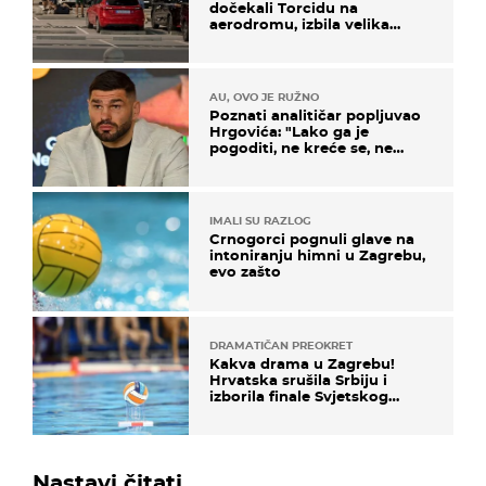
dočekali Torcidu na
aerodromu, izbila velika
masovna tučnjava
AU, OVO JE RUŽNO
Poznati analitičar popljuvao
Hrgovića: "Lako ga je
pogoditi, ne kreće se, ne
koristi noge..."
IMALI SU RAZLOG
Crnogorci pognuli glave na
intoniranju himni u Zagrebu,
evo zašto
DRAMATIČAN PREOKRET
Kakva drama u Zagrebu!
Hrvatska srušila Srbiju i
izborila finale Svjetskog
prvenstva
Nastavi čitati