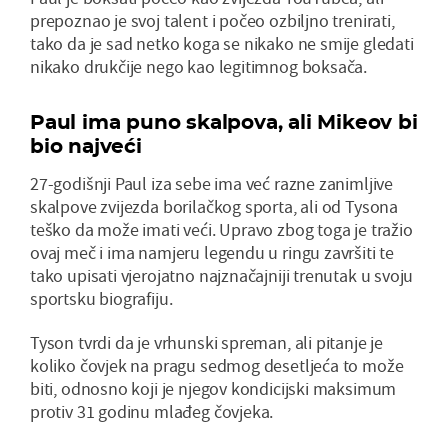
prepoznao je svoj talent i počeo ozbiljno trenirati,
tako da je sad netko koga se nikako ne smije gledati
nikako drukčije nego kao legitimnog boksača.
Paul ima puno skalpova, ali Mikeov bi
bio najveći
27-godišnji Paul iza sebe ima već razne zanimljive
skalpove zvijezda borilačkog sporta, ali od Tysona
teško da može imati veći. Upravo zbog toga je tražio
ovaj meč i ima namjeru legendu u ringu završiti te
tako upisati vjerojatno najznačajniji trenutak u svoju
sportsku biografiju.
Tyson tvrdi da je vrhunski spreman, ali pitanje je
koliko čovjek na pragu sedmog desetljeća to može
biti, odnosno koji je njegov kondicijski maksimum
protiv 31 godinu mlađeg čovjeka.