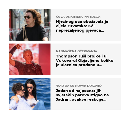
ČUVA USPOMENU NA NJEGA
Njezinog oca obožavala je
cijela Hrvatska! Kći
neprežaljenog pjevača
projurila špicom na dva
kotača
NADMAŠENA OČEKIVANJA
Thompson ruši brojke i u
Vukovaru! Objavljeno koliko
je ulaznica prodano u
kratkom vremenu
"KAO DA SU NOVAK ĐOKOVIĆ"
Jedan od najpoznatijih
svjetskih parova stigao na
Jadran, ovakve reakcije
vjerojatno nisu očekivali