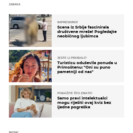
ZABAVA
IMPRESIVNO!
Scena iz Srbije fascinirala
društvene mreže! Pogledajte
neobičnog ljubimca
JESTE LI PROBALI?
Turisticu oduševila ponuda u
Primoštenu: "Oni su puno
pametniji od nas"
POKAŽITE ŠTO ZNATE!
Samo pravi intelektualci
mogu riješiti ovaj kviz bez
ijedne pogreške
NOVAC