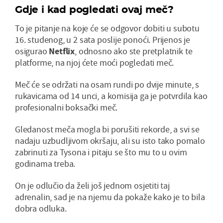
Gdje i kad pogledati ovaj meč?
To je pitanje na koje će se odgovor dobiti u subotu
16. studenog, u 2 sata poslije ponoći. Prijenos je
osigurao
Netflix
, odnosno ako ste pretplatnik te
platforme, na njoj ćete moći pogledati meč.
Meč će se održati na osam rundi po dvije minute, s
rukavicama od 14 unci, a komisija ga je potvrdila kao
profesionalni boksački meč.
Gledanost meča mogla bi porušiti rekorde, a svi se
nadaju uzbudljivom okršaju, ali su isto tako pomalo
zabrinuti za Tysona i pitaju se što mu to u ovim
godinama treba.
On je odlučio da želi još jednom osjetiti taj
adrenalin, sad je na njemu da pokaže kako je to bila
dobra odluka.