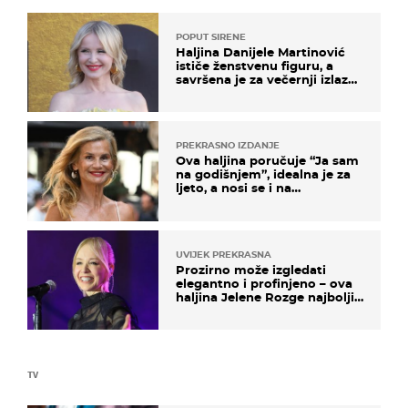
POPUT SIRENE
Haljina Danijele Martinović
ističe ženstvenu figuru, a
savršena je za večernji izlazak
na moru
PREKRASNO IZDANJE
Ova haljina poručuje “Ja sam
na godišnjem”, idealna je za
ljeto, a nosi se i na
zagrebačkoj špici
UVIJEK PREKRASNA
Prozirno može izgledati
elegantno i profinjeno – ova
haljina Jelene Rozge najbolji
je dokaz
TV