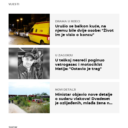
VIJESTI
DRAMA U RIJECI
Urušio se balkon kuće, na
njemu bile dvije osobe: "Život
im je visio o koncu"
U ZAGORJU
U teškoj nesreći poginuo
vatrogasac i motociklst
Matija: "Ostavio je trag"
NOVI DETALJI
Ministar objavio nove detalje
o sudaru vlakova! Dvadeset
je ozlijeđenih, mlađa žena na
intenzivnoj
SHOW