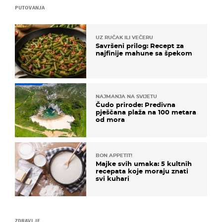
PUTOVANJA
UZ RUČAK ILI VEČERU
Savršeni prilog: Recept za
najfinije mahune sa špekom
NAJMANJA NA SVIJETU
Čudo prirode: Predivna
pješčana plaža na 100 metara
od mora
BON APPETIT!
Majke svih umaka: 5 kultnih
recepata koje moraju znati
svi kuhari
ZDRAVLJE