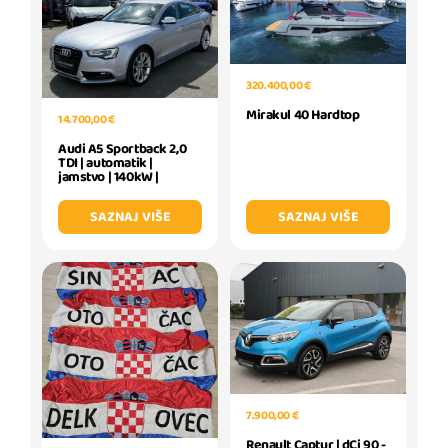
320.400,00 €
Mirakul 40 Hardtop
14.700,00 €
Audi A5 Sportback 2,0
TDI | automatik |
jamstvo | 140kW |
SAZNAJ VIŠE
SAZNAJ VIŠE
7.900,00 €
Renault Captur | dCi 90 -