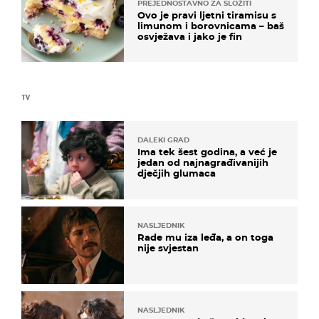
PREJEDNOSTAVNO ZA SLOŽITI
Ovo je pravi ljetni tiramisu s
limunom i borovnicama – baš
osvježava i jako je fin
TV
DALEKI GRAD
Ima tek šest godina, a već je
jedan od najnagrađivanijih
dječjih glumaca
NASLJEDNIK
Rade mu iza leđa, a on toga
nije svjestan
NASLJEDNIK