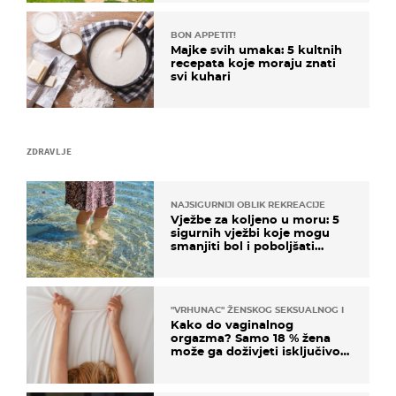
BON APPETIT!
Majke svih umaka: 5 kultnih
recepata koje moraju znati
svi kuhari
ZDRAVLJE
NAJSIGURNIJI OBLIK REKREACIJE
Vježbe za koljeno u moru: 5
sigurnih vježbi koje mogu
smanjiti bol i poboljšati
pokretljivost
"VRHUNAC" ŽENSKOG SEKSUALNOG ISKUSTVA
Kako do vaginalnog
orgazma? Samo 18 % žena
može ga doživjeti isključivo
na ovaj način