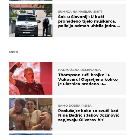
SUMNJA NA NASILNU SMRT
Šok u Slavoniji: U kući
pronađeno tijelo muškarca,
policija odmah uhitila jednu
osobu
SHOW
NADMAŠENA OČEKIVANJA
Thompson ruši brojke i u
Vukovaru! Objavljeno koliko
je ulaznica prodano u
kratkom vremenu
SAMO DOBRA PISMA
Poslušajte kako to zvuči kad
Nina Badrić i Jakov Jozinović
zapjevaju Oliverov hit!