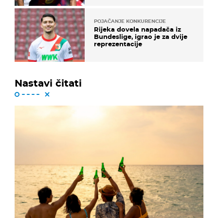
POJAČANJE KONKURENCIJE
Rijeka dovela napadača iz
Bundeslige, igrao je za dvije
reprezentacije
Nastavi čitati