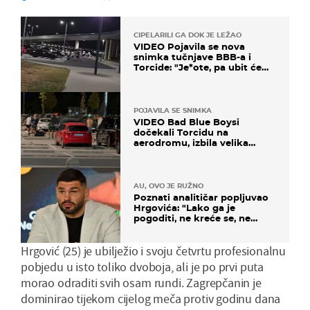
CIPELARILI GA DOK JE LEŽAO
VIDEO Pojavila se nova
snimka tučnjave BBB-a i
Torcide: "Je*ote, pa ubit će
ga!"
POJAVILA SE SNIMKA
VIDEO Bad Blue Boysi
dočekali Torcidu na
aerodromu, izbila velika
masovna tučnjava
AU, OVO JE RUŽNO
Poznati analitičar popljuvao
Hrgovića: "Lako ga je
pogoditi, ne kreće se, ne
koristi noge..."
Hrgović (25) je ubilježio i svoju četvrtu profesionalnu
pobjedu u isto toliko dvoboja, ali je po prvi puta
morao odraditi svih osam rundi. Zagrepčanin je
dominirao tijekom cijelog meča protiv godinu dana