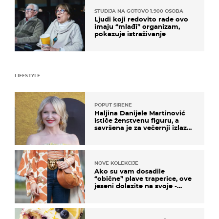
STUDIJA NA GOTOVO 1.900 OSOBA
Ljudi koji redovito rade ovo
imaju “mlađi” organizam,
pokazuje istraživanje
LIFESTYLE
POPUT SIRENE
Haljina Danijele Martinović
ističe ženstvenu figuru, a
savršena je za večernji izlazak
na moru
NOVE KOLEKCIJE
Ako su vam dosadile
“obične” plave traperice, ove
jeseni dolazite na svoje -
izdvajamo 15 hit modela