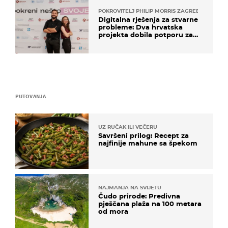
POKROVITELJ PHILIP MORRIS ZAGREB
Digitalna rješenja za stvarne
probleme: Dva hrvatska
projekta dobila potporu za
razvoj
PUTOVANJA
UZ RUČAK ILI VEČERU
Savršeni prilog: Recept za
najfinije mahune sa špekom
NAJMANJA NA SVIJETU
Čudo prirode: Predivna
pješčana plaža na 100 metara
od mora