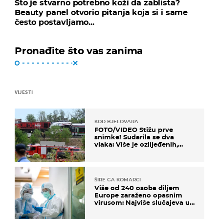
Što je stvarno potrebno koži da zablista?
Beauty panel otvorio pitanja koja si i same
često postavljamo...
Pronađite što vas zanima
VIJESTI
KOD BJELOVARA
FOTO/VIDEO Stižu prve
snimke! Sudarila se dva
vlaka: Više je ozlijeđenih,
hitne službe na terenu
ŠIRE GA KOMARCI
Više od 240 osoba diljem
Europe zaraženo opasnim
virusom: Najviše slučajeva u
našem susjedstvu