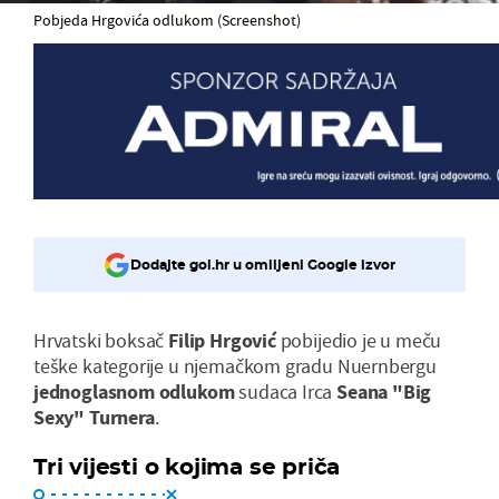
Pobjeda Hrgovića odlukom (Screenshot)
Dodajte gol.hr u omiljeni Google izvor
Hrvatski boksač
Filip Hrgović
pobijedio je u meču
teške kategorije u njemačkom gradu Nuernbergu
jednoglasnom odlukom
sudaca Irca
Seana "Big
Sexy" Turnera
.
Tri vijesti o kojima se priča