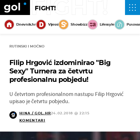
FIGHT!
FIGHT!
Dnevnik.hr
Vijesti
Showbizz
Lifestyle
Putova
RUTINSKI I MOĆNO
Filip Hrgović izdominirao "Big
Sexy" Turnera za četvrtu
profesionalnu pobjedu!
U četvrtom profesionalnom nastupu Filip Hrgović
upisao je četvrtu pobjedu.
HINA / GOL.HR
24.02.2018 @ 22:15
KOMENTARI