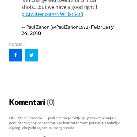
shots....but we have a good fight!!
pic.twitter.com/NWHlsr5cr8
— Paul Zanon (@PaulZanon1972)
February
24, 2018
PODIJELI
Komentari
(0)
Uključite se u raspravu – podijelite svoje mišljenje, postavite pitanja ili
ponudite svoj pogled na temu. Vaš komentar može potaknuti zanimljiv
dijalog i obogatiti zajednicu našeg portala.