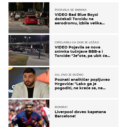
POJAVILA SE SNIMKA
VIDEO Bad Blue Boysi
dočekali Torcidu na
aerodromu, izbila velika
masovna tučnjava
CIPELARILI GA DOK JE LEŽAO
VIDEO Pojavila se nova
snimka tučnjave BBB-a i
Torcide: "Je*ote, pa ubit će
ga!"
AU, OVO JE RUŽNO
Poznati analitičar popljuvao
Hrgovića: "Lako ga je
pogoditi, ne kreće se, ne
koristi noge..."
BOMBA!
Liverpool doveo kapetana
Barcelone!