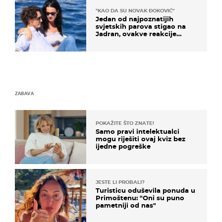
"KAO DA SU NOVAK ĐOKOVIĆ"
Jedan od najpoznatijih
svjetskih parova stigao na
Jadran, ovakve reakcije
vjerojatno nisu očekivali
ZABAVA
POKAŽITE ŠTO ZNATE!
Samo pravi intelektualci
mogu riješiti ovaj kviz bez
ijedne pogreške
JESTE LI PROBALI?
Turisticu oduševila ponuda u
Primoštenu: "Oni su puno
pametniji od nas"