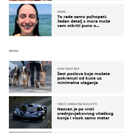
HMM…
To rade samo psihopati:
Jedan detalj s mora može
vam otkriti puno o
prijateljima
NOVAC
SAM SVOJ ŠEF
Šest poslova koje možete
pokrenuti od kuće uz
minimalna ulaganja
TREĆI UNIKATNI BUGATTI
Nazvan je po vrsti
srednjovjekovnog viteškog
konja i visok samo metar