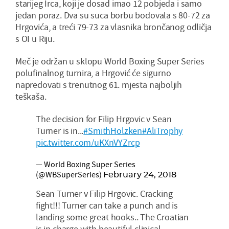
starijeg Irca, koji je dosad imao 12 pobjeda i samo
jedan poraz. Dva su suca borbu bodovala s 80-72 za
Hrgovića, a treći 79-73 za vlasnika brončanog odličja
s OI u Riju.
Meč je održan u sklopu World Boxing Super Series
polufinalnog turnira, a Hrgović će sigurno
napredovati s trenutnog 61. mjesta najboljih
teškaša.
The decision for Filip Hrgovic v Sean
Turner is in...
#SmithHolzken
#AliTrophy
pic.twitter.com/uKXnVYZrcp
— World Boxing Super Series
(@WBSuperSeries)
February 24, 2018
Sean Turner v Filip Hrgovic. Cracking
fight!!! Turner can take a punch and is
landing some great hooks.. The Croatian
is in charge with beautiful clinical