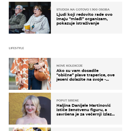
STUDIJA NA GOTOVO 1.900 OSOBA
Ljudi koji redovito rade ovo
imaju “mlađi” organizam,
pokazuje istraživanje
LIFESTYLE
NOVE KOLEKCIJE
Ako su vam dosadile
“obične” plave traperice, ove
jeseni dolazite na svoje -
izdvajamo 15 hit modela
POPUT SIRENE
Haljina Danijele Martinović
ističe ženstvenu figuru, a
savršena je za večernji izlazak
na moru