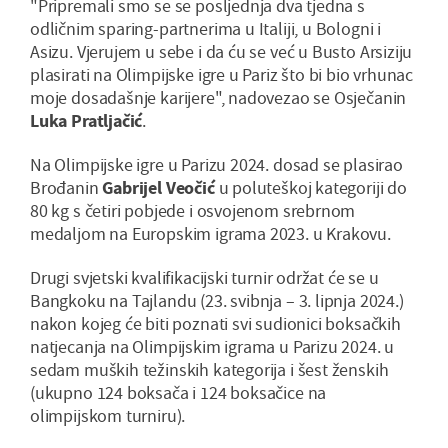
"Pripremali smo se se posljednja dva tjedna s
odličnim sparing-partnerima u Italiji, u Bologni i
Asizu. Vjerujem u sebe i da ću se već u Busto Arsiziju
plasirati na Olimpijske igre u Pariz što bi bio vrhunac
moje dosadašnje karijere", nadovezao se Osječanin
Luka Pratljačić
.
Na Olimpijske igre u Parizu 2024. dosad se plasirao
Brođanin
Gabrijel Veočić
u poluteškoj kategoriji do
80 kg s četiri pobjede i osvojenom srebrnom
medaljom na Europskim igrama 2023. u Krakovu.
Drugi svjetski kvalifikacijski turnir održat će se u
Bangkoku na Tajlandu (23. svibnja – 3. lipnja 2024.)
nakon kojeg će biti poznati svi sudionici boksačkih
natjecanja na Olimpijskim igrama u Parizu 2024. u
sedam muških težinskih kategorija i šest ženskih
(ukupno 124 boksača i 124 boksačice na
olimpijskom turniru).