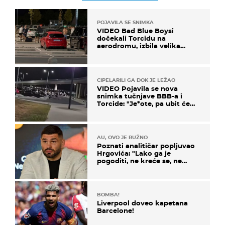
POJAVILA SE SNIMKA
VIDEO Bad Blue Boysi
dočekali Torcidu na
aerodromu, izbila velika
masovna tučnjava
CIPELARILI GA DOK JE LEŽAO
VIDEO Pojavila se nova
snimka tučnjave BBB-a i
Torcide: "Je*ote, pa ubit će
ga!"
AU, OVO JE RUŽNO
Poznati analitičar popljuvao
Hrgovića: "Lako ga je
pogoditi, ne kreće se, ne
koristi noge..."
BOMBA!
Liverpool doveo kapetana
Barcelone!