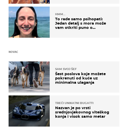
HMM…
To rade samo psihopati:
Jedan detalj s mora može
vam otkriti puno o
prijateljima
NOVAC
SAM SVOJ ŠEF
Šest poslova koje možete
pokrenuti od kuće uz
minimalna ulaganja
TREĆI UNIKATNI BUGATTI
Nazvan je po vrsti
srednjovjekovnog viteškog
konja i visok samo metar