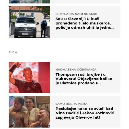
SUMNJA NA NASILNU SMRT
Šok u Slavoniji: U kući
pronađeno tijelo muškarca,
policija odmah uhitila jednu
osobu
SHOW
NADMAŠENA OČEKIVANJA
Thompson ruši brojke i u
Vukovaru! Objavljeno koliko
je ulaznica prodano u
kratkom vremenu
SAMO DOBRA PISMA
Poslušajte kako to zvuči kad
Nina Badrić i Jakov Jozinović
zapjevaju Oliverov hit!