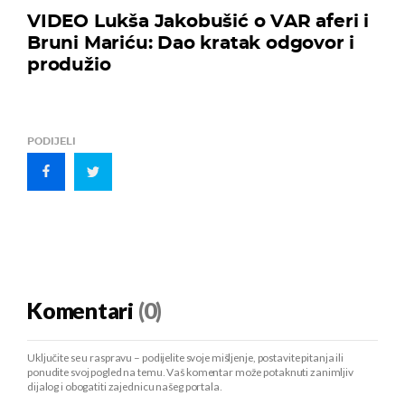
VIDEO Lukša Jakobušić o VAR aferi i
Bruni Mariću: Dao kratak odgovor i
produžio
PODIJELI
Komentari
(0)
Uključite se u raspravu – podijelite svoje mišljenje, postavite pitanja ili
ponudite svoj pogled na temu. Vaš komentar može potaknuti zanimljiv
dijalog i obogatiti zajednicu našeg portala.