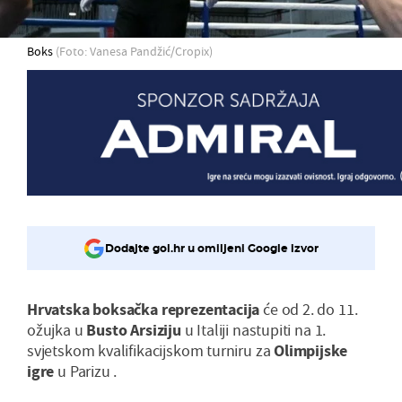
Boks
(Foto: Vanesa Pandžić/Cropix)
Dodajte gol.hr u omiljeni Google izvor
Hrvatska boksačka reprezentacija
će od 2. do 11.
ožujka u
Busto Arsiziju
u Italiji nastupiti na 1.
svjetskom kvalifikacijskom turniru za
Olimpijske
igre
u Parizu .