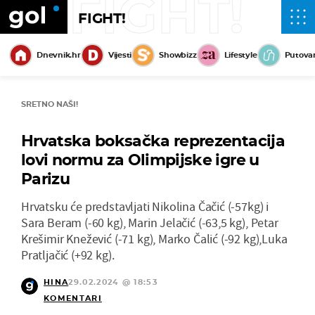
FIGHT!
FIGHT!
Dnevnik.hr
Vijesti
Showbizz
Lifestyle
Putova
SRETNO NAŠI!
Hrvatska boksačka reprezentacija
lovi normu za Olimpijske igre u
Parizu
Hrvatsku će predstavljati Nikolina Čačić (-57kg) i
Sara Beram (-60 kg), Marin Jelačić (-63,5 kg), Petar
Krešimir Knežević (-71 kg), Marko Čalić (-92 kg),Luka
Pratljačić (+92 kg).
HINA
29.02.2024 @ 18:53
KOMENTARI