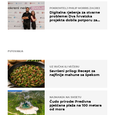
POKROVITELJ PHILIP MORRIS ZAGREB
Digitalna rješenja za stvarne
probleme: Dva hrvatska
projekta dobila potporu za
razvoj
PUTOVANJA
UZ RUČAK ILI VEČERU
Savršeni prilog: Recept za
najfinije mahune sa špekom
NAJMANJA NA SVIJETU
Čudo prirode: Predivna
pješčana plaža na 100 metara
od mora