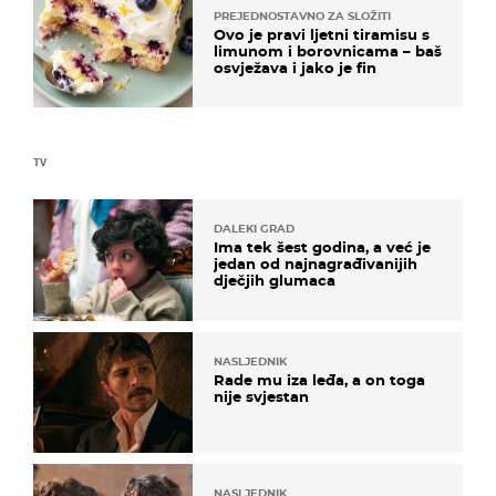
PREJEDNOSTAVNO ZA SLOŽITI
Ovo je pravi ljetni tiramisu s
limunom i borovnicama – baš
osvježava i jako je fin
TV
DALEKI GRAD
Ima tek šest godina, a već je
jedan od najnagrađivanijih
dječjih glumaca
NASLJEDNIK
Rade mu iza leđa, a on toga
nije svjestan
NASLJEDNIK