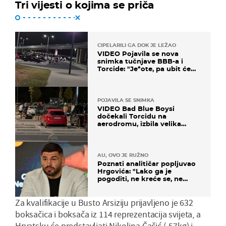
Tri vijesti o kojima se priča
CIPELARILI GA DOK JE LEŽAO
VIDEO Pojavila se nova
snimka tučnjave BBB-a i
Torcide: "Je*ote, pa ubit će
ga!"
POJAVILA SE SNIMKA
VIDEO Bad Blue Boysi
dočekali Torcidu na
aerodromu, izbila velika
masovna tučnjava
AU, OVO JE RUŽNO
Poznati analitičar popljuvao
Hrgovića: "Lako ga je
pogoditi, ne kreće se, ne
koristi noge..."
Za kvalifikacije u Busto Arsiziju prijavljeno je 632
boksačica i boksača iz 114 reprezentacija svijeta, a
Hrvatsku će predstavljati Nikolina Čačić (-57kg) i