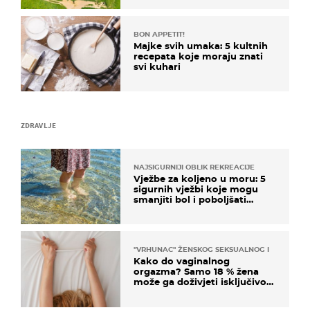
BON APPETIT!
Majke svih umaka: 5 kultnih
recepata koje moraju znati
svi kuhari
ZDRAVLJE
NAJSIGURNIJI OBLIK REKREACIJE
Vježbe za koljeno u moru: 5
sigurnih vježbi koje mogu
smanjiti bol i poboljšati
pokretljivost
"VRHUNAC" ŽENSKOG SEKSUALNOG ISKUSTVA
Kako do vaginalnog
orgazma? Samo 18 % žena
može ga doživjeti isključivo
na ovaj način