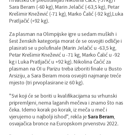
Sara Beram (-60 kg), Marin Jelačić (-63,5 kg), Petar
Krešimir Knežević (-71 kg), Marko Čalić (-92 kg),Luka
Pratljačić (+92 kg).
Za plasman na Olimpijske igre u sedam muških i
šest ženskih kategorija morat će se osvojiti odličje i
plasirati se u polufinale (Marin Jelačić u -63,5 kg,
Petar Krešimir Knežević u -71 kg, Marko Čalić u -92
kg i Luka Pratljačić u +92 kg). Nikolina Ćaćić za
plasman na OI u Parizu treba izboriti finale u Busto
Arsiziju, a Sara Beram mora osvojiti najmanje treće
mjesto (tri prvoplasirane iz 60 kg).
"Svi koji će se boriti u kvalifikacijama su vrhunski
pripremljeni, nema laganih mečeva i znamo što nas
čeka. Idemo korak po korak, iz meča u meč i
vjerujemo u najbolji ishod", rekla je
Sara Beram
,
osvajačica bronce na Europskom prvenstvu 2022.