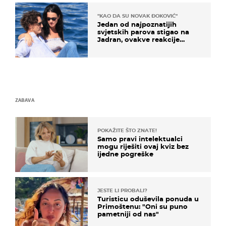
"KAO DA SU NOVAK ĐOKOVIĆ"
Jedan od najpoznatijih
svjetskih parova stigao na
Jadran, ovakve reakcije
vjerojatno nisu očekivali
ZABAVA
POKAŽITE ŠTO ZNATE!
Samo pravi intelektualci
mogu riješiti ovaj kviz bez
ijedne pogreške
JESTE LI PROBALI?
Turisticu oduševila ponuda u
Primoštenu: "Oni su puno
pametniji od nas"