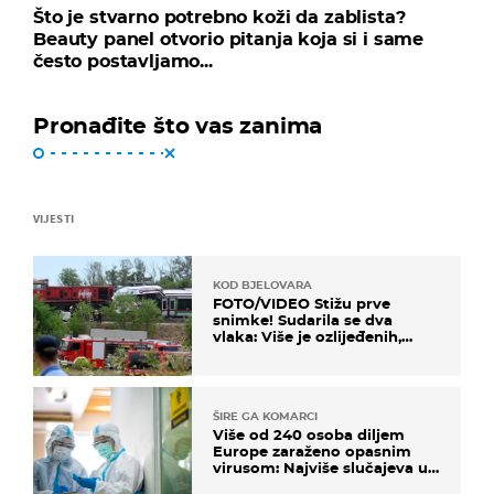
Što je stvarno potrebno koži da zablista?
Beauty panel otvorio pitanja koja si i same
često postavljamo...
Pronađite što vas zanima
VIJESTI
KOD BJELOVARA
FOTO/VIDEO Stižu prve
snimke! Sudarila se dva
vlaka: Više je ozlijeđenih,
hitne službe na terenu
ŠIRE GA KOMARCI
Više od 240 osoba diljem
Europe zaraženo opasnim
virusom: Najviše slučajeva u
našem susjedstvu