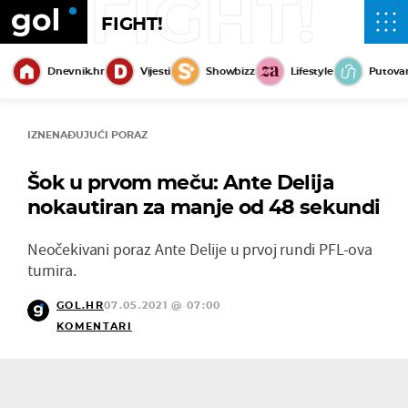
FIGHT!
FIGHT!
Dnevnik.hr
Vijesti
Showbizz
Lifestyle
Putova
IZNENAĐUJUĆI PORAZ
Šok u prvom meču: Ante Delija
nokautiran za manje od 48 sekundi
Neočekivani poraz Ante Delije u prvoj rundi PFL-ova
turnira.
GOL.HR
07.05.2021 @ 07:00
KOMENTARI