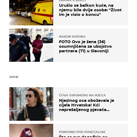
DRAMA U RIJECI
Urušio se balkon kuće, na
njemu bile dvije osobe: "Život
im je visio o koncu"
NAKON SUKOBA
FOTO Ovo je žena (36)
osumnjičena za ubojstvo
partnera (71) u Slavoniji
SHOW
ČUVA USPOMENU NA NJEGA
Njezinog oca obožavala je
cijela Hrvatska! Kći
neprežaljenog pjevača
projurila špicom na dva
kotača
PONOVNO POD POVEĆALOM
Što se sve događalo na