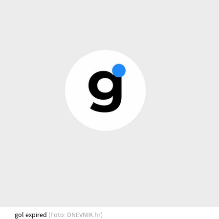
gol expired
(Foto: DNEVNIK.hr)