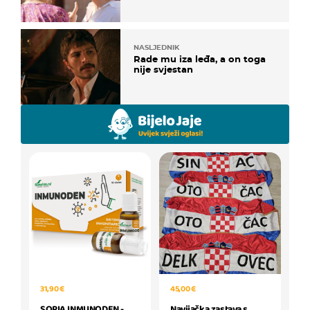
NASLJEDNIK
Rade mu iza leđa, a on toga
nije svjestan
31,90 €
45,00 €
SORIA INMUNODEN -
Navijačka zastava s