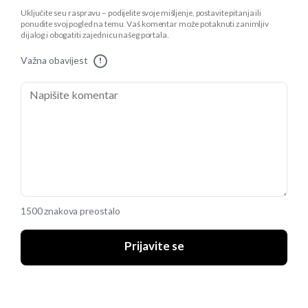
Uključite se u raspravu – podijelite svoje mišljenje, postavite pitanja ili
ponudite svoj pogled na temu. Vaš komentar može potaknuti zanimljiv
dijalog i obogatiti zajednicu našeg portala.
Važna obavijest
!
1500 znakova preostalo
Prijavite se