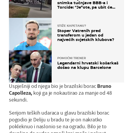
snimka tučnjave BBB-a i
Torcide: "Je*ote, pa ubit će
ga!"
STIŽE KAPETANU?
Stoper Vatrenih pred
transferom u jedan od
najvećih svjetskih klubova?
POMOĆNI TRENER
Legendarni hrvatski košarkaš
došao na klupu Barcelone
Uspješniji od njega bio je brazilski borac
Bruno
Capolleza,
koji ga je nokautirao za manje od 48
sekundi.
Serijom teških udaraca u glavu brazilski borac
pogodio je Deliju u bradu te je on nakratko
pokleknuo i naslonio se na ogradu. Bilo je to