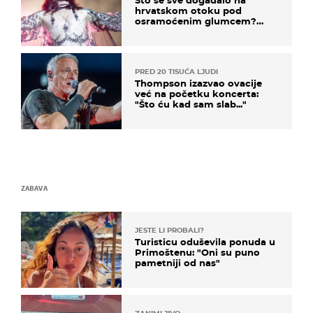
hrvatskom otoku pod
osramoćenim glumcem?
Bizarni prizori i danas
izazivaju nevjericu
PRED 20 TISUĆA LJUDI
Thompson izazvao ovacije
već na početku koncerta:
"Što ću kad sam slab..."
ZABAVA
JESTE LI PROBALI?
Turisticu oduševila ponuda u
Primoštenu: "Oni su puno
pametniji od nas"