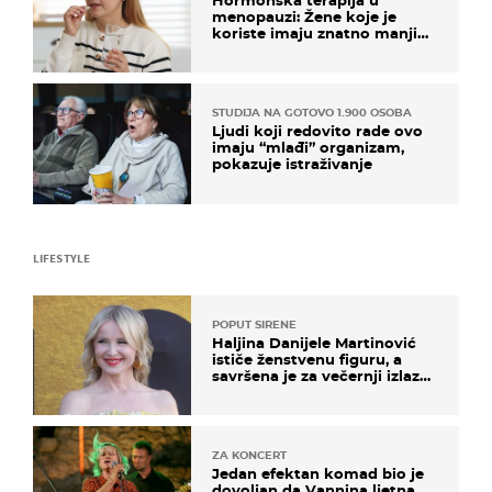
Hormonska terapija u
menopauzi: Žene koje je
koriste imaju znatno manji
rizik od ovoga
STUDIJA NA GOTOVO 1.900 OSOBA
Ljudi koji redovito rade ovo
imaju “mlađi” organizam,
pokazuje istraživanje
LIFESTYLE
POPUT SIRENE
Haljina Danijele Martinović
ističe ženstvenu figuru, a
savršena je za večernji izlazak
na moru
ZA KONCERT
Jedan efektan komad bio je
dovoljan da Vannina ljetna