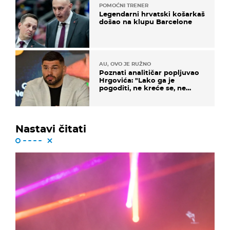
POMOĆNI TRENER
Legendarni hrvatski košarkaš
došao na klupu Barcelone
AU, OVO JE RUŽNO
Poznati analitičar popljuvao
Hrgovića: "Lako ga je
pogoditi, ne kreće se, ne
koristi noge..."
Nastavi čitati