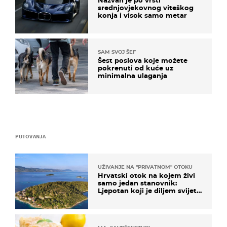
srednjovjekovnog viteškog
konja i visok samo metar
SAM SVOJ ŠEF
Šest poslova koje možete
pokrenuti od kuće uz
minimalna ulaganja
PUTOVANJA
UŽIVANJE NA "PRIVATNOM" OTOKU
Hrvatski otok na kojem živi
samo jedan stanovnik:
Ljepotan koji je diljem svijeta
poznat po svojem "bijelom
zlatu"