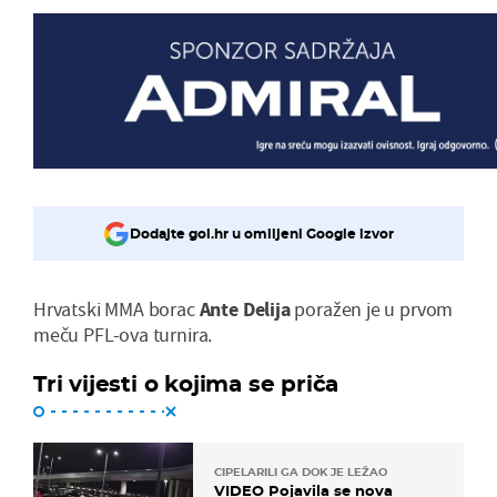
Dodajte gol.hr u omiljeni Google izvor
Hrvatski MMA borac
Ante Delija
poražen je u prvom
meču PFL-ova turnira.
Tri vijesti o kojima se priča
CIPELARILI GA DOK JE LEŽAO
VIDEO Pojavila se nova