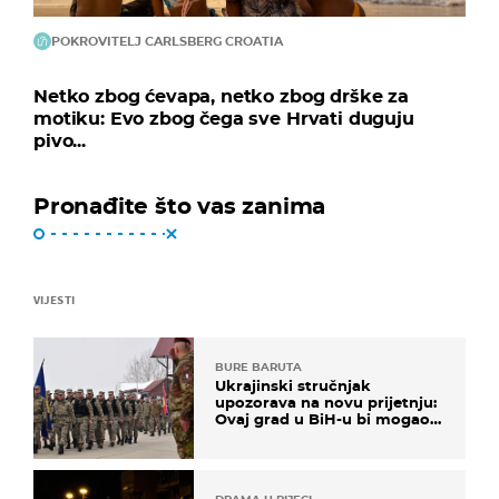
POKROVITELJ CARLSBERG CROATIA
Netko zbog ćevapa, netko zbog drške za
motiku: Evo zbog čega sve Hrvati duguju
pivo...
Pronađite što vas zanima
VIJESTI
BURE BARUTA
Ukrajinski stručnjak
upozorava na novu prijetnju:
Ovaj grad u BiH-u bi mogao
biti žarište