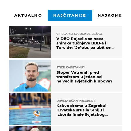
AKTUALNO
NAJČITANIJE
NAJKOMENTI
CIPELARILI GA DOK JE LEŽAO
VIDEO Pojavila se nova
snimka tučnjave BBB-a i
Torcide: "Je*ote, pa ubit će
ga!"
STIŽE KAPETANU?
Stoper Vatrenih pred
transferom u jedan od
najvećih svjetskih klubova?
DRAMATIČAN PREOKRET
Kakva drama u Zagrebu!
Hrvatska srušila Srbiju i
izborila finale Svjetskog
prvenstva