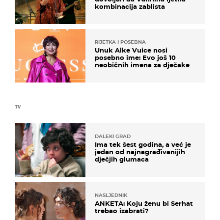
kombinacija zablista
RIJETKA I POSEBNA
Unuk Alke Vuice nosi
posebno ime: Evo još 10
neobičnih imena za dječake
TV
DALEKI GRAD
Ima tek šest godina, a već je
jedan od najnagrađivanijih
dječjih glumaca
NASLJEDNIK
ANKETA: Koju ženu bi Serhat
trebao izabrati?