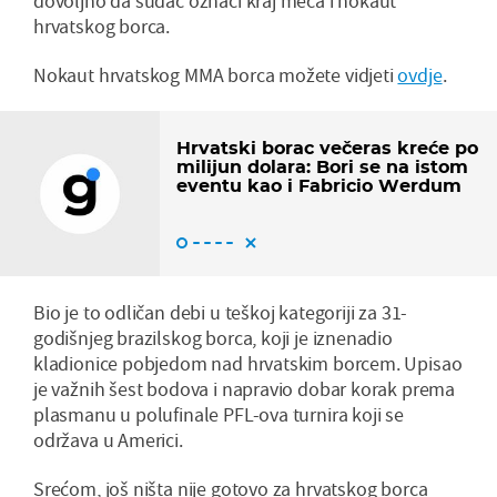
dovoljno da sudac označi kraj meča i nokaut
hrvatskog borca.
Nokaut hrvatskog MMA borca možete vidjeti
ovdje
.
Hrvatski borac večeras kreće po
milijun dolara: Bori se na istom
eventu kao i Fabricio Werdum
Bio je to odličan debi u teškoj kategoriji za 31-
godišnjeg brazilskog borca, koji je iznenadio
kladionice pobjedom nad hrvatskim borcem. Upisao
je važnih šest bodova i napravio dobar korak prema
plasmanu u polufinale PFL-ova turnira koji se
održava u Americi.
Srećom, još ništa nije gotovo za hrvatskog borca