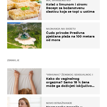
MA, SAVRŠENSTVO!
Kolač s limunom i sirom:
Recept za božanstvenu
slasticu koja se topi u ustima
NAJMANJA NA SVIJETU
Čudo prirode: Predivna
pješčana plaža na 100 metara
od mora
ZDRAVLJE
"VRHUNAC" ŽENSKOG SEKSUALNOG ISKUSTVA
Kako do vaginalnog
orgazma? Samo 18 % žena
može ga doživjeti isključivo
na ovaj način
NOVO ISTRAŽIVANJE