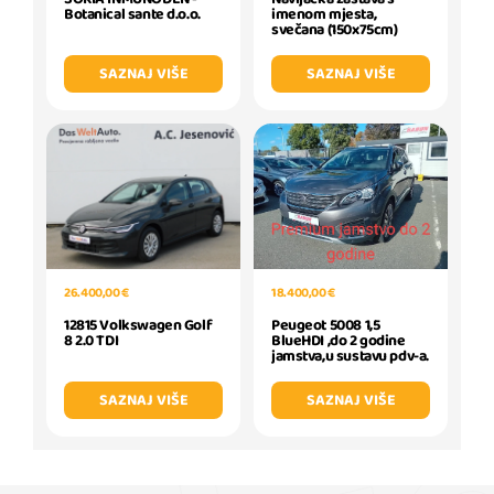
Botanical sante d.o.o.
imenom mjesta,
svečana (150x75cm)
SAZNAJ VIŠE
SAZNAJ VIŠE
26.400,00 €
18.400,00 €
12815 Volkswagen Golf
Peugeot 5008 1,5
8 2.0 TDI
BlueHDI ,do 2 godine
jamstva,u sustavu pdv-a.
SAZNAJ VIŠE
SAZNAJ VIŠE