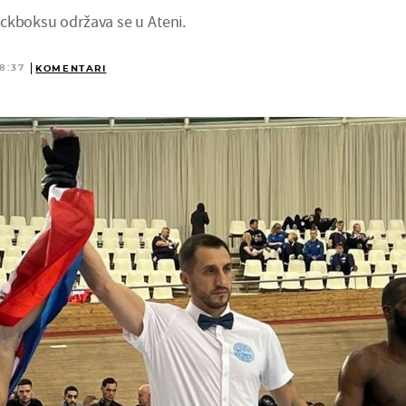
ckboksu održava se u Ateni.
8:37
KOMENTARI