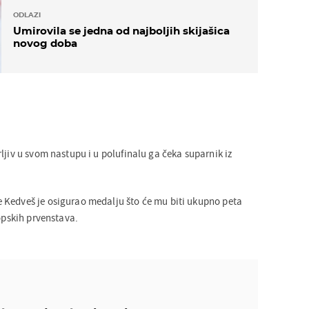
ODLAZI
Umirovila se jedna od najboljih skijašica
novog doba
ljiv u svom nastupu i u polufinalu ga čeka suparnik iz
 Kedveš je osigurao medalju što će mu biti ukupno peta
ropskih prvenstava.
Dinamo protiv Gorice