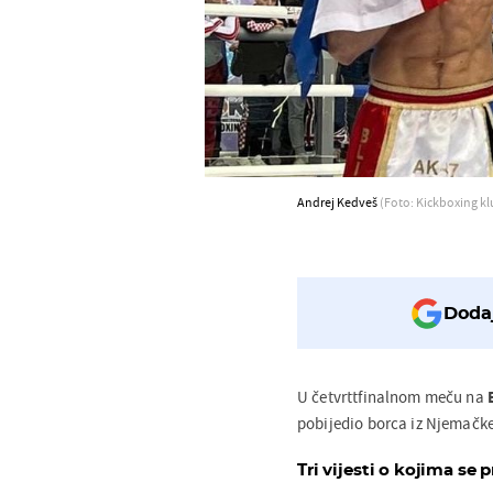
Andrej Kedveš
(Foto: Kickboxing kl
Dodaj
U četvrttfinalnom meču na
pobijedio borca iz Njemačke
Tri vijesti o kojima se p