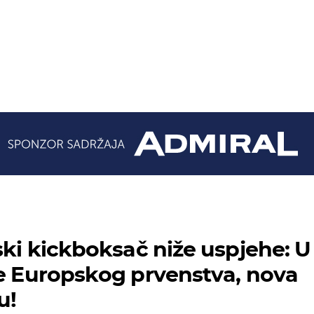
ski kickboksač niže uspjehe: U
je Europskog prvenstva, nova
u!