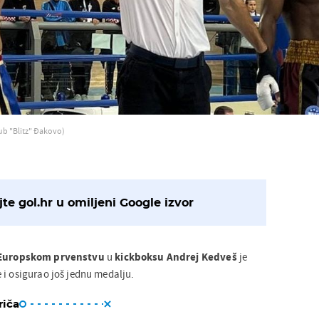
ub "Blitz" Đakovo)
te gol.hr u omiljeni Google izvor
Europskom prvenstvu
u
kickboksu
Andrej Kedveš
je
 i osigurao još jednu medalju.
riča