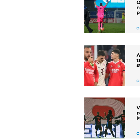
O
n
p
A
t
s
V
p
j