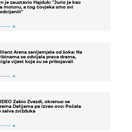
n je zaustavio Hajduk: "Jurio je kao
a motoru, a tog čovjeka smo svi
odcijenili"
llianz Arena zanijemjela od šoka: Na
ribinama se odvijala prava drama,
tigla vijest koje su se pribojavali
IDEO Zabio Zvezdi, okrenuo se
rema Delijama pa izveo ovo: Počela
e salva zvižduka