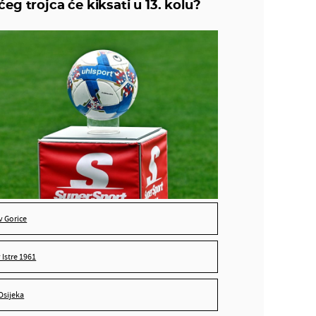
eg trojca će kiksati u 13. kolu?
Hajduk protiv Istre 1961
Rijeka protiv Osijeka
nitko, svi će pobijediti
v Gorice
 Istre 1961
 Osijeka