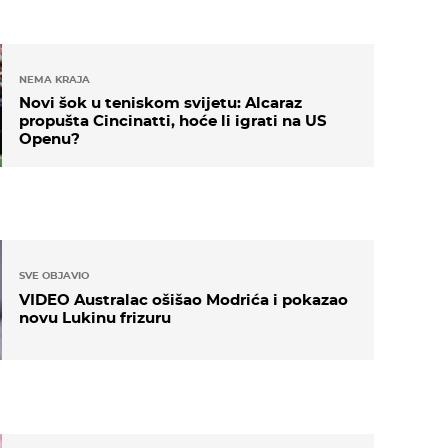
NEMA KRAJA
Novi šok u teniskom svijetu: Alcaraz
propušta Cincinatti, hoće li igrati na US
Openu?
SVE OBJAVIO
VIDEO Australac ošišao Modrića i pokazao
novu Lukinu frizuru