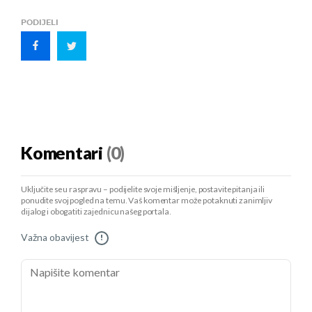
PODIJELI
Komentari
(0)
Uključite se u raspravu – podijelite svoje mišljenje, postavite pitanja ili
ponudite svoj pogled na temu. Vaš komentar može potaknuti zanimljiv
dijalog i obogatiti zajednicu našeg portala.
Važna obavijest
!