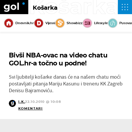
Košarka
Košarka
Dnevnik.hr
Vijesti
Showbizz
Lifestyle
Putova
Bivši NBA-ovac na video chatu
GOL.hr-a točno u podne!
Svi ljubitelji košarke danas će na našem chatu moći
postavljati pitanja Mariju Kasunu i treneru KK Zagreb
Denisu Bajramoviću.
I.K.
22.10.2010 @ 10:08
KOMENTARI