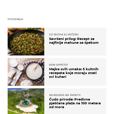
PUTOVANJA
UZ RUČAK ILI VEČERU
Savršeni prilog: Recept za
najfinije mahune sa špekom
BON APPETIT!
Majke svih umaka: 5 kultnih
recepata koje moraju znati
svi kuhari
NAJMANJA NA SVIJETU
Čudo prirode: Predivna
pješčana plaža na 100 metara
od mora