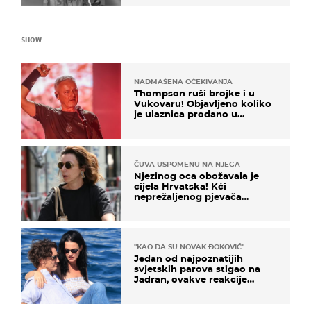
SHOW
NADMAŠENA OČEKIVANJA
Thompson ruši brojke i u
Vukovaru! Objavljeno koliko
je ulaznica prodano u
kratkom vremenu
ČUVA USPOMENU NA NJEGA
Njezinog oca obožavala je
cijela Hrvatska! Kći
neprežaljenog pjevača
projurila špicom na dva
kotača
"KAO DA SU NOVAK ĐOKOVIĆ"
Jedan od najpoznatijih
svjetskih parova stigao na
Jadran, ovakve reakcije
vjerojatno nisu očekivali