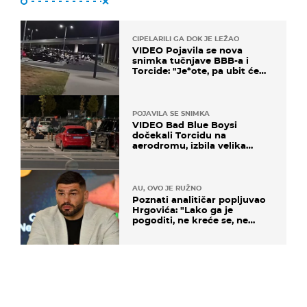
CIPELARILI GA DOK JE LEŽAO
VIDEO Pojavila se nova
snimka tučnjave BBB-a i
Torcide: "Je*ote, pa ubit će
ga!"
POJAVILA SE SNIMKA
VIDEO Bad Blue Boysi
dočekali Torcidu na
aerodromu, izbila velika
masovna tučnjava
AU, OVO JE RUŽNO
Poznati analitičar popljuvao
Hrgovića: "Lako ga je
pogoditi, ne kreće se, ne
koristi noge..."