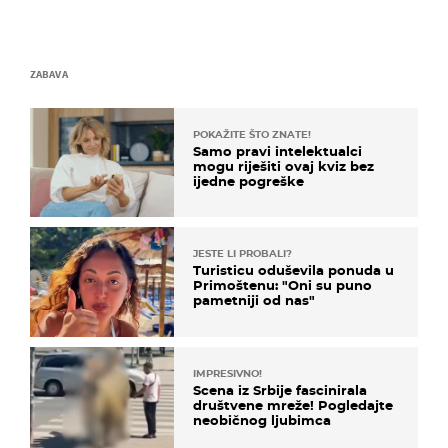
ZABAVA
POKAŽITE ŠTO ZNATE!
Samo pravi intelektualci
mogu riješiti ovaj kviz bez
ijedne pogreške
JESTE LI PROBALI?
Turisticu oduševila ponuda u
Primoštenu: "Oni su puno
pametniji od nas"
IMPRESIVNO!
Scena iz Srbije fascinirala
društvene mreže! Pogledajte
neobičnog ljubimca