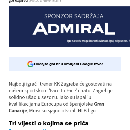
gol expired
(Foto: DNEVNIK.hr)
Dodajte gol.hr u omiljeni Google izvor
Najbolji igrač i trener KK Zagreba će gostovati na
našem sportskom 'Face to Face' chatu. Zagreb je
solidno ušao u sezonu. Iako su ispali u
kvalifikacijama Eurocupa od španjolske
Gran
Canarije
, Mravi su sjajno otvorili NLB ligu.
Tri vijesti o kojima se priča