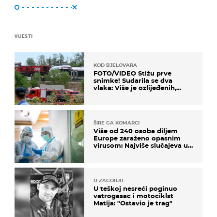
VIJESTI
KOD BJELOVARA
FOTO/VIDEO Stižu prve
snimke! Sudarila se dva
vlaka: Više je ozlijeđenih,
hitne službe na terenu
ŠIRE GA KOMARCI
Više od 240 osoba diljem
Europe zaraženo opasnim
virusom: Najviše slučajeva u
našem susjedstvu
U ZAGORJU
U teškoj nesreći poginuo
vatrogasac i motociklst
Matija: "Ostavio je trag"