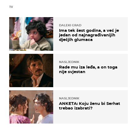
TV
DALEKI GRAD
Ima tek šest godina, a već je
jedan od najnagrađivanijih
dječjih glumaca
NASLJEDNIK
Rade mu iza leđa, a on toga
nije svjestan
NASLJEDNIK
ANKETA: Koju ženu bi Serhat
trebao izabrati?