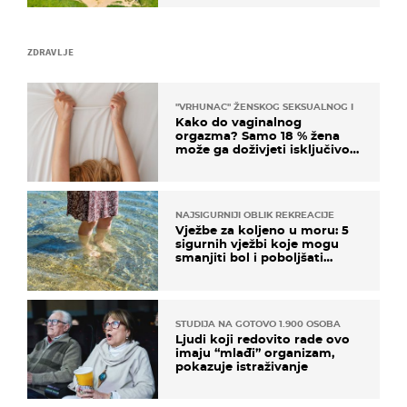
ZDRAVLJE
"VRHUNAC" ŽENSKOG SEKSUALNOG ISKUSTVA
Kako do vaginalnog
orgazma? Samo 18 % žena
može ga doživjeti isključivo
na ovaj način
NAJSIGURNIJI OBLIK REKREACIJE
Vježbe za koljeno u moru: 5
sigurnih vježbi koje mogu
smanjiti bol i poboljšati
pokretljivost
STUDIJA NA GOTOVO 1.900 OSOBA
Ljudi koji redovito rade ovo
imaju “mlađi” organizam,
pokazuje istraživanje