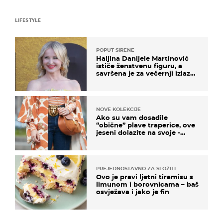
LIFESTYLE
POPUT SIRENE
Haljina Danijele Martinović
ističe ženstvenu figuru, a
savršena je za večernji izlazak
na moru
NOVE KOLEKCIJE
Ako su vam dosadile
“obične” plave traperice, ove
jeseni dolazite na svoje -
izdvajamo 15 hit modela
PREJEDNOSTAVNO ZA SLOŽITI
Ovo je pravi ljetni tiramisu s
limunom i borovnicama – baš
osvježava i jako je fin