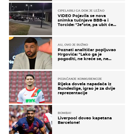
CIPELARILI GA DOK JE LEŽAO
VIDEO Pojavila se nova
snimka tučnjave BBB-a i
Torcide: "Je*ote, pa ubit će
ga!"
AU, OVO JE RUŽNO
Poznati analitičar popljuvao
Hrgovića: "Lako ga je
pogoditi, ne kreće se, ne
koristi noge..."
POJAČANJE KONKURENCIJE
Rijeka dovela napadača iz
Bundeslige, igrao je za dvije
reprezentacije
BOMBA!
Liverpool doveo kapetana
Barcelone!