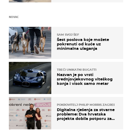
NOVAC
SAM SVOJ ŠEF
Šest poslova koje možete
pokrenuti od kuće uz
minimalna ulaganja
TREĆI UNIKATNI BUGATTI
Nazvan je po vrsti
srednjovjekovnog viteškog
konja i visok samo metar
POKROVITELJ PHILIP MORRIS ZAGREB
Digitalna rješenja za stvarne
probleme: Dva hrvatska
projekta dobila potporu za
razvoj