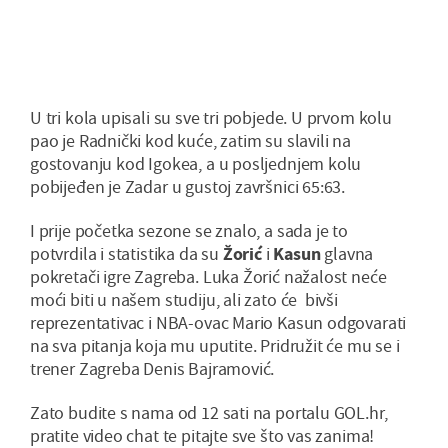
U tri kola upisali su sve tri pobjede. U prvom kolu
pao je Radnički kod kuće, zatim su slavili na
gostovanju kod Igokea, a u posljednjem kolu
pobijeđen je Zadar u gustoj završnici 65:63.
I prije početka sezone se znalo, a sada je to
potvrdila i statistika da su
Žorić
i
Kasun
glavna
pokretači igre Zagreba. Luka Žorić nažalost neće
moći biti u našem studiju, ali zato će bivši
reprezentativac i NBA-ovac Mario Kasun odgovarati
na sva pitanja koja mu uputite. Pridružit će mu se i
trener Zagreba Denis Bajramović.
Zato budite s nama od 12 sati na portalu GOL.hr,
pratite video chat te pitajte sve što vas zanima!