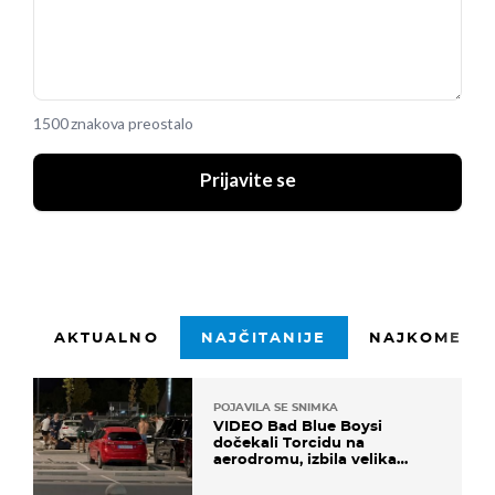
1500 znakova preostalo
Prijavite se
AKTUALNO
NAJČITANIJE
NAJKOMENTI
POJAVILA SE SNIMKA
VIDEO Bad Blue Boysi
dočekali Torcidu na
aerodromu, izbila velika
masovna tučnjava