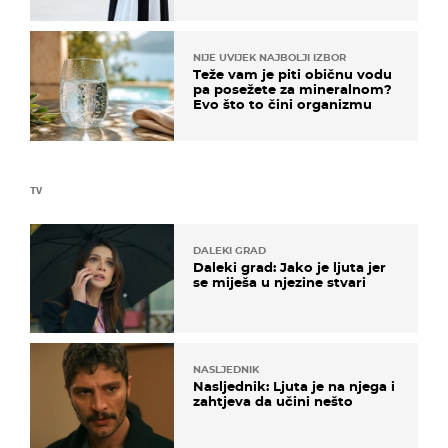
košta samo 18 eura
NIJE UVIJEK NAJBOLJI IZBOR
Teže vam je piti običnu vodu
pa posežete za mineralnom?
Evo što to čini organizmu
TV
DALEKI GRAD
Daleki grad: Jako je ljuta jer
se miješa u njezine stvari
NASLJEDNIK
Nasljednik: Ljuta je na njega i
zahtjeva da učini nešto