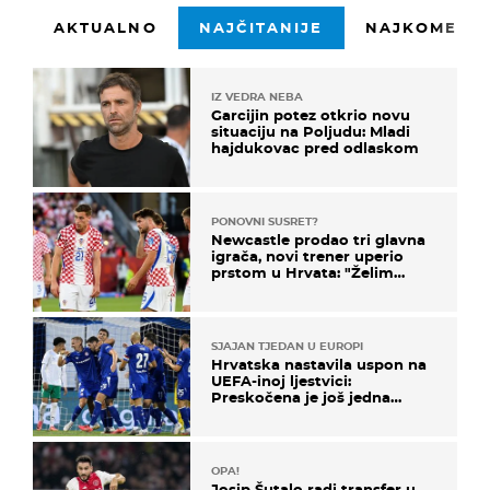
AKTUALNO
NAJČITANIJE
NAJKOMENTI
IZ VEDRA NEBA
Garcijin potez otkrio novu
situaciju na Poljudu: Mladi
hajdukovac pred odlaskom
PONOVNI SUSRET?
Newcastle prodao tri glavna
igrača, novi trener uperio
prstom u Hrvata: "Želim
njega!"
SJAJAN TJEDAN U EUROPI
Hrvatska nastavila uspon na
UEFA-inoj ljestvici:
Preskočena je još jedna
država
OPA!
Josip Šutalo radi transfer u