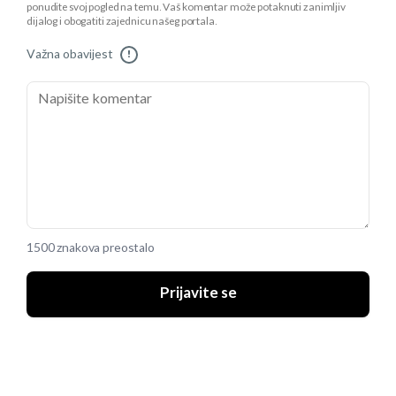
ponudite svoj pogled na temu. Vaš komentar može potaknuti zanimljiv
dijalog i obogatiti zajednicu našeg portala.
Važna obavijest
!
1500 znakova preostalo
Prijavite se