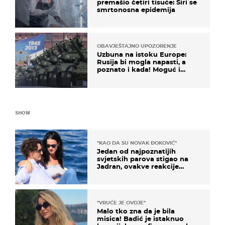
premašio četiri tisuće: Širi se
smrtonosna epidemija
OBAVJEŠTAJNO UPOZORENJE
Uzbuna na istoku Europe:
Rusija bi mogla napasti, a
poznato i kada! Moguć i
kopneni upad u članicu
NATO-a
SHOW
"KAO DA SU NOVAK ĐOKOVIĆ"
Jedan od najpoznatijih
svjetskih parova stigao na
Jadran, ovakve reakcije
vjerojatno nisu očekivali
"VRUĆE JE OVDJE"
Malo tko zna da je bila
misica! Badić je istaknuo