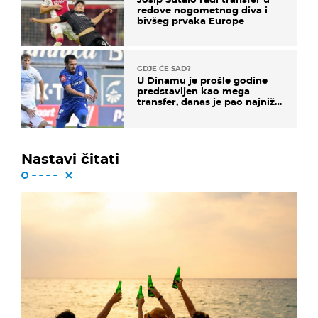
redove nogometnog diva i
bivšeg prvaka Europe
GDJE ĆE SAD?
U Dinamu je prošle godine
predstavljen kao mega
transfer, danas je pao najniže
u karijeri
Nastavi čitati