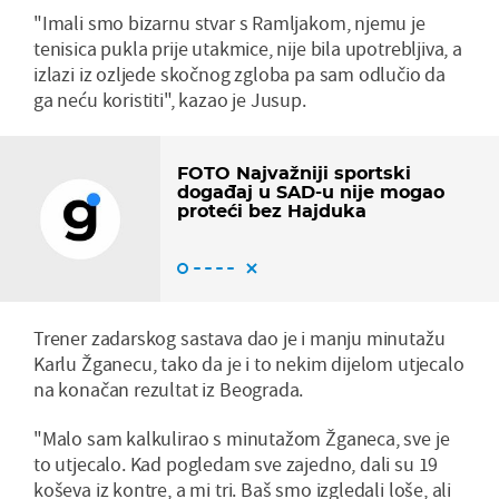
"Imali smo bizarnu stvar s Ramljakom, njemu je
tenisica pukla prije utakmice, nije bila upotrebljiva, a
izlazi iz ozljede skočnog zgloba pa sam odlučio da
ga neću koristiti", kazao je Jusup.
FOTO Najvažniji sportski
događaj u SAD-u nije mogao
proteći bez Hajduka
Trener zadarskog sastava dao je i manju minutažu
Karlu Žganecu, tako da je i to nekim dijelom utjecalo
na konačan rezultat iz Beograda.
"Malo sam kalkulirao s minutažom Žganeca, sve je
to utjecalo. Kad pogledam sve zajedno, dali su 19
koševa iz kontre, a mi tri. Baš smo izgledali loše, ali