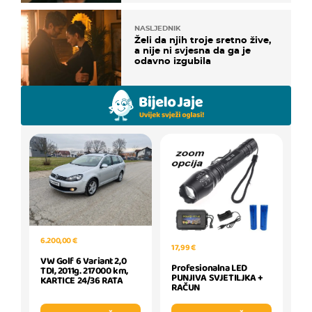
NASLJEDNIK
Želi da njih troje sretno žive,
a nije ni svjesna da ga je
odavno izgubila
6.200,00 €
17,99 €
VW Golf 6 Variant 2,0
Profesionalna LED
TDI, 2011g. 217000 km,
PUNJIVA SVJETILJKA +
KARTICE 24/36 RATA
RAČUN