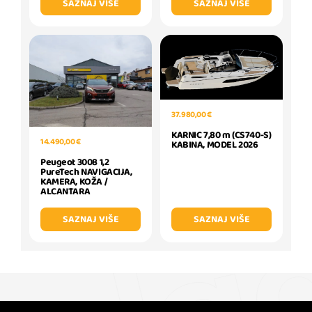
SAZNAJ VIŠE
SAZNAJ VIŠE
37.980,00 €
KARNIC 7,80 m (CS740-S)
14.490,00 €
KABINA, MODEL 2026
Peugeot 3008 1,2
PureTech NAVIGACIJA,
KAMERA, KOŽA /
ALCANTARA
SAZNAJ VIŠE
SAZNAJ VIŠE