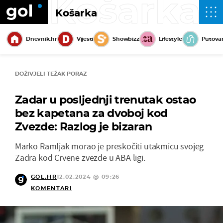
Košarka
Košarka
Dnevnik.hr
Vijesti
Showbizz
Lifestyle
Putova
DOŽIVJELI TEŽAK PORAZ
Zadar u posljednji trenutak ostao
bez kapetana za dvoboj kod
Zvezde: Razlog je bizaran
Marko Ramljak morao je preskočiti utakmicu svojeg
Zadra kod Crvene zvezde u ABA ligi.
GOL.HR
12.02.2024 @ 09:26
KOMENTARI