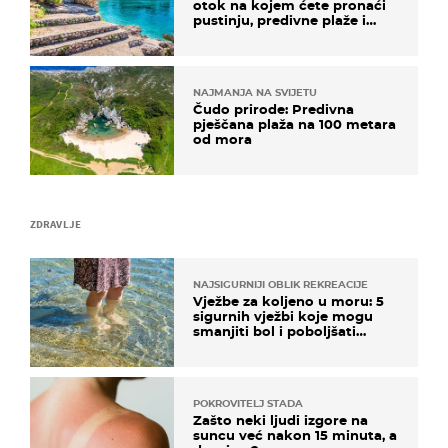
otok na kojem ćete pronaći
pustinju, predivne plaže i
uzbudljivu hranu
NAJMANJA NA SVIJETU
Čudo prirode: Predivna
pješčana plaža na 100 metara
od mora
ZDRAVLJE
NAJSIGURNIJI OBLIK REKREACIJE
Vježbe za koljeno u moru: 5
sigurnih vježbi koje mogu
smanjiti bol i poboljšati
pokretljivost
POKROVITELJ STADA
Zašto neki ljudi izgore na
suncu već nakon 15 minuta, a