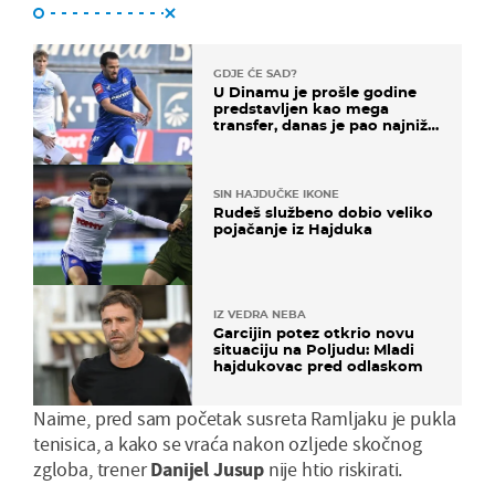
GDJE ĆE SAD?
U Dinamu je prošle godine
predstavljen kao mega
transfer, danas je pao najniže
u karijeri
SIN HAJDUČKE IKONE
Rudeš službeno dobio veliko
pojačanje iz Hajduka
IZ VEDRA NEBA
Garcijin potez otkrio novu
situaciju na Poljudu: Mladi
hajdukovac pred odlaskom
Naime, pred sam početak susreta Ramljaku je pukla
tenisica, a kako se vraća nakon ozljede skočnog
zgloba, trener
Danijel Jusup
nije htio riskirati.