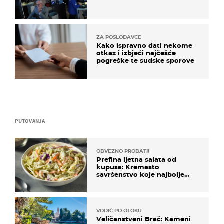
ZA POSLODAVCE
Kako ispravno dati nekome
otkaz i izbjeći najčešće
pogreške te sudske sporove
PUTOVANJA
OBVEZNO PROBATI!
Prefina ljetna salata od
kupusa: Kremasto
savršenstvo koje najbolje
paše uz pečeno meso
VODIČ PO OTOKU
Veličanstveni Brač: Kameni