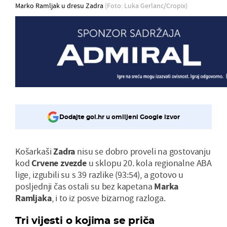
Marko Ramljak u dresu Zadra
(Foto: Luka Gerlanc/Cropix)
Dodajte gol.hr u omiljeni Google izvor
Košarkaši
Zadra
nisu se dobro proveli na gostovanju
kod
Crvene zvezde
u sklopu 20. kola regionalne ABA
lige, izgubili su s 39 razlike (93:54), a gotovo u
posljednji čas ostali su bez kapetana
Marka
Ramljaka
, i to iz posve bizarnog razloga.
Tri vijesti o kojima se priča