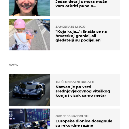
Jedan detalj s mora može
vam otkriti puno o
prijateljima
ZAMJERATE LI JOJ?
"Koja kuja…": Snašla se na
hrvatskoj granici, ali
gledatelji su podijeljeni
NOVAC
TREĆI UNIKATNI BUGATTI
Nazvan je po vrsti
srednjovjekovnog viteškog
konja i visok samo metar
OVO JE 10 NAJBOLJIH
Europske dionice dosegnule
su rekordne razine