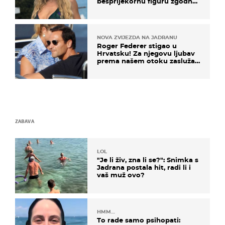
besprijekornu figuru zgodne
voditeljice
NOVA ZVIJEZDA NA JADRANU
Roger Federer stigao u
Hrvatsku! Za njegovu ljubav
prema našem otoku zaslužan
je jedan poznati Hrvat
ZABAVA
LOL
"Je li živ, zna li se?": Snimka s
Jadrana postala hit, radi li i
vaš muž ovo?
HMM…
To rade samo psihopati: