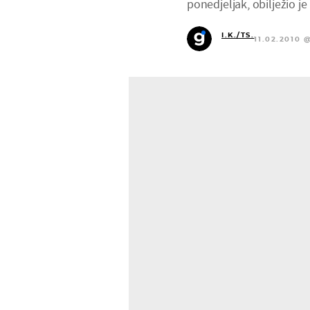
ponedjeljak, obilježio je
I.K./TS.
11.02.2010 