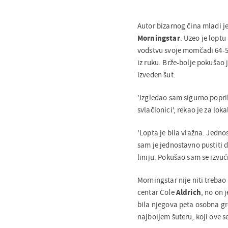
Autor bizarnog čina mladi j
Morningstar
. Uzeo je loptu
vodstvu svoje momčadi 64-51
iz ruku. Brže-bolje pokušao 
izveden šut.
'Izgledao sam sigurno popri
svlačionici', rekao je za lo
'Lopta je bila vlažna. Jedno
sam je jednostavno pustiti d
liniju. Pokušao sam se izvuć
Morningstar nije niti trebao
centar Cole
Aldrich
, no on 
bila njegova peta osobna gr
najboljem šuteru, koji ove 