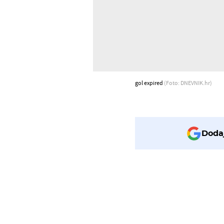
gol expired
(Foto: DNEVNIK.hr)
Dodaj