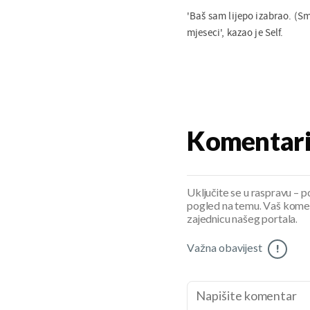
'Baš sam lijepo izabrao. (S
mjeseci', kazao je Self.
Komentar
Uključite se u raspravu – pod
pogled na temu. Vaš koment
zajednicu našeg portala.
Važna obavijest
!