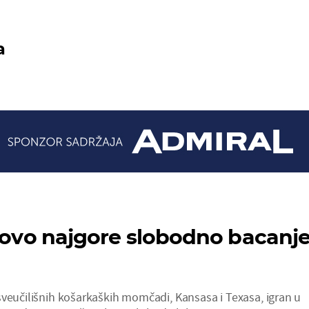
a
i ovo najgore slobodno bacanj
sveučilišnih košarkaških momčadi, Kansasa i Texasa, igran u