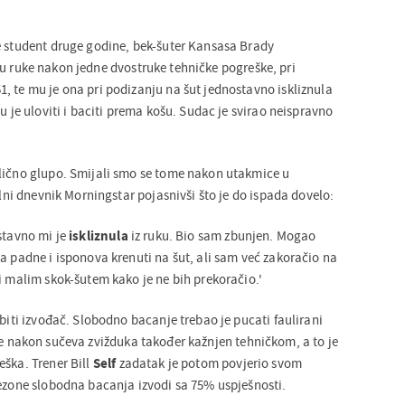
e student druge godine, bek-šuter Kansasa Brady
 u ruke nakon jedne dvostruke tehničke pogreške, pri
, te mu je ona pri podizanju na šut jednostavno iskliznula
ju je uloviti i baciti prema košu. Sudac je svirao neispravno
lično glupo. Smijali smo se tome nakon utakmice u
kalni dnevnik Morningstar pojasnivši što je do ispada dovelo:
stavno mi je
iskliznula
iz ruku. Bio sam zbunjen. Mogao
a padne i isponova krenuti na šut, ali sam već zakoračio na
i malim skok-šutem kako je ne bih prekoračio.'
 biti izvođač. Slobodno bacanje trebao je pucati faulirani
je nakon sučeva zvižduka također kažnjen tehničkom, a to je
eška. Trener Bill
Self
zadatak je potom povjerio svom
sezone slobodna bacanja izvodi sa 75% uspješnosti.