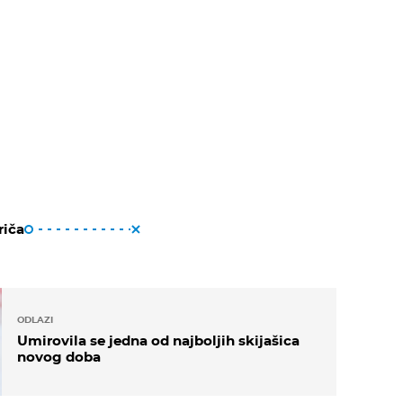
riča
ODLAZI
Umirovila se jedna od najboljih skijašica
novog doba