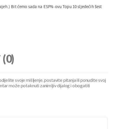
mijeh.) Bit ćemo sada na ESPN-ovu Topu 10 sljedećih šest
i
(0)
ijelite svoje mišljenje, postavite pitanja ili ponudite svoj
ar može potaknuti zanimljiv dijalog i obogatiti