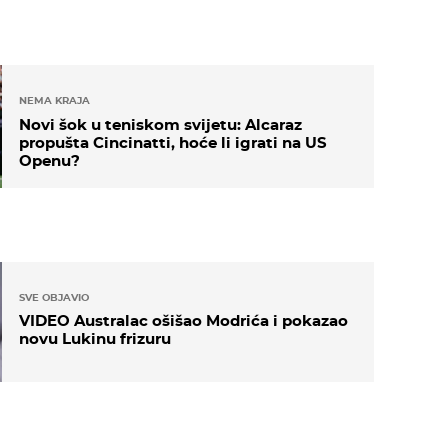
NEMA KRAJA
Novi šok u teniskom svijetu: Alcaraz
propušta Cincinatti, hoće li igrati na US
Openu?
SVE OBJAVIO
VIDEO Australac ošišao Modrića i pokazao
novu Lukinu frizuru