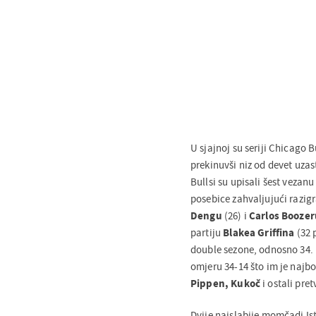
U sjajnoj su seriji Chicago B
prekinuvši niz od devet uza
Bullsi su upisali šest vezanu
posebice zahvaljujući razi
Dengu
(26) i
Carlos Boozer
partiju
Blakea Griffina
(32 
double sezone, odnosno 34. 
omjeru 34-14 što im je najbo
Pippen, Kukoč
i ostali pre
Dvije najslabije momčadi Ist