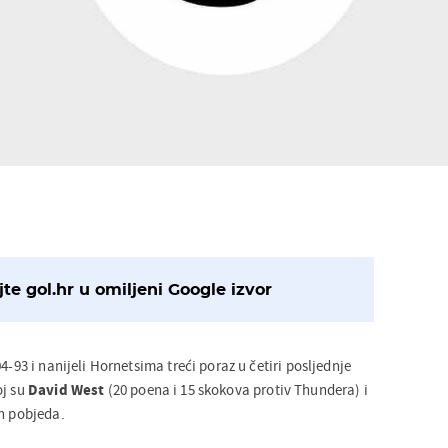
te gol.hr u omiljeni Google izvor
4-93 i nanijeli Hornetsima treći poraz u četiri posljednje
oj su
David West
(20 poena i 15 skokova protiv Thundera) i
ih pobjeda.