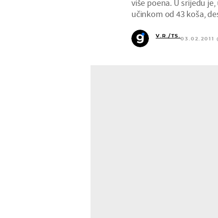
više poena. U srijedu j
učinkom od 43 koša, dese
V.R./TS.
03.02.2011 