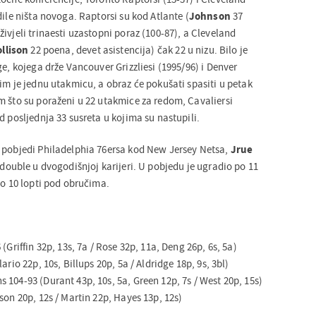
dile ništa novoga. Raptorsi su kod Atlante (
Johnson
37
ivjeli trinaesti uzastopni poraz (100-87), a Cleveland
llison
22 poena, devet asistencija) čak 22 u nizu. Bilo je
ge, kojega drže Vancouver Grizzliesi (1995/96) i Denver
im je jednu utakmicu, a obraz će pokušati spasiti u petak
m što su poraženi u 22 utakmice za redom, Cavaliersi
d posljednja 33 susreta u kojima su nastupili.
 pobjedi Philadelphia 76ersa kod New Jersey Netsa,
Jrue
-double u dvogodišnjoj karijeri. U pobjedu je ugradio po 11
io 10 lopti pod obručima.
(Griffin 32p, 13s, 7a / Rose 32p, 11a, Deng 26p, 6s, 5a)
ario 22p, 10s, Billups 20p, 5a / Aldridge 18p, 9s, 3bl)
104-93 (Durant 43p, 10s, 5a, Green 12p, 7s / West 20p, 15s)
son 20p, 12s / Martin 22p, Hayes 13p, 12s)