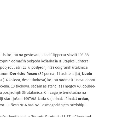
ullsi koji su na gostovanju kod Clippersa slavili 106-88,
stopnih domaćih pobjeda košarkaša iz Staples Centera.
 pobjedu, ali i 23. u posljednjih 29 odigranih utakmica
granom
Derricku Roseu
(32 poena, 11 asistencija),
Luolu
u
(16 koševa, deset skokova) koji su nadmašili novu dobru
poena, 13 skokova, sedam asistencija) i njegov 40. double-
u posljednjih 35 utakmica. Chicago je trenutačno na
lji start još od 1997/98. kada su jednak učinak
Jordan,
tvorili u šesti NBA naslov u osmogodišnjem razdoblju.
očne konferencije, Toronto Raptorsi (13-37) i Cleveland