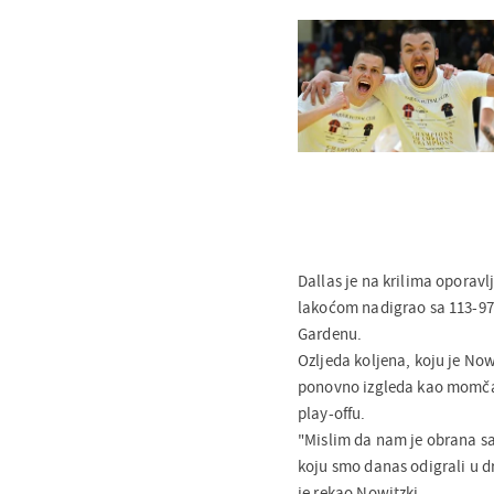
Dallas je na krilima oporav
lakoćom nadigrao sa 113-9
Gardenu.
Ozljeda koljena, koju je Now
ponovno izgleda kao momčad
play-offu.
"Mislim da nam je obrana s
koju smo danas odigrali u 
je rekao Nowitzki.