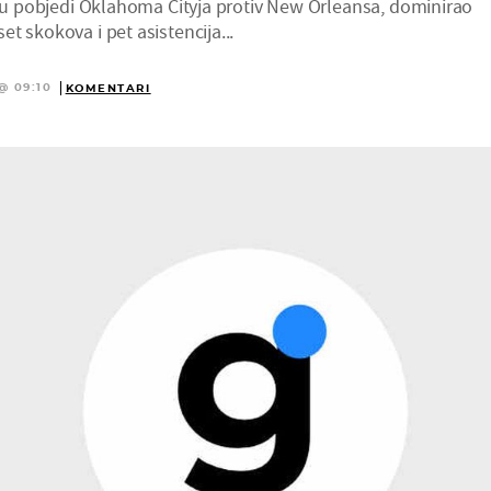
e, u pobjedi Oklahoma Cityja protiv New Orleansa, dominirao
t skokova i pet asistencija...
@ 09:10
KOMENTARI