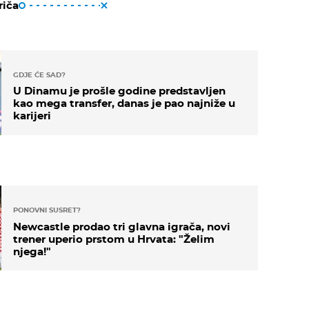
riča
GDJE ĆE SAD?
U Dinamu je prošle godine predstavljen
kao mega transfer, danas je pao najniže u
karijeri
PONOVNI SUSRET?
Newcastle prodao tri glavna igrača, novi
trener uperio prstom u Hrvata: "Želim
njega!"