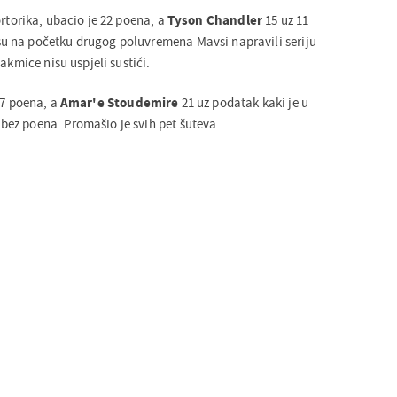
ortorika, ubacio je 22 poena, a
Tyson Chandler
15 uz 11
 na početku drugog poluvremena Mavsi napravili seriju
akmice nisu uspjeli sustići.
27 poena, a
Amar'e Stoudemire
21 uz podatak kaki je u
ez poena. Promašio je svih pet šuteva.