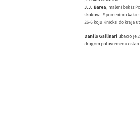
J.J. Barea
, maleni bek iz P
skokova. Spomenimo kako su
26-6 koju Knicksi do kraja ut
Danilo Gallinari
ubacio je 
drugom poluvremenu ostao b