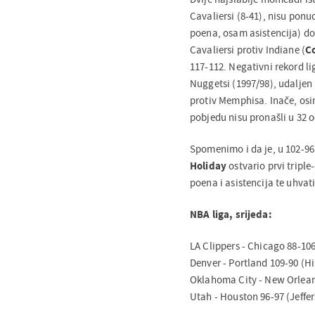
Cavaliersi (8-41), nisu ponu
poena, osam asistencija) dož
Cavaliersi protiv Indiane (
Co
117-112. Negativni rekord li
Nuggetsi (1997/98), udaljen 
protiv Memphisa. Inače, osi
pobjedu nisu pronašli u 32 o
Spomenimo i da je, u 102-96
Holiday
ostvario prvi triple
poena i asistencija te uhvat
NBA liga, srijeda:
LA Clippers - Chicago 88-106 
Denver - Portland 109-90 (Hil
Oklahoma City - New Orleans 
Utah - Houston 96-97 (Jeffer