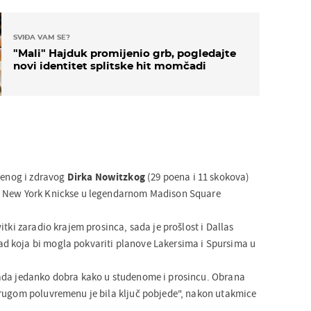
SVIĐA VAM SE?
"Mali" Hajduk promijenio grb, pogledajte
novi identitet splitske hit momčadi
ljenog i zdravog
Dirka Nowitzkog
(29 poena i 11 skokova)
7 New York Knickse u legendarnom Madison Square
itki zaradio krajem prosinca, sada je prošlost i Dallas
 koja bi mogla pokvariti planove Lakersima i Spursima u
ada jedanko dobra kako u studenome i prosincu. Obrana
drugom poluvremenu je bila ključ pobjede", nakon utakmice