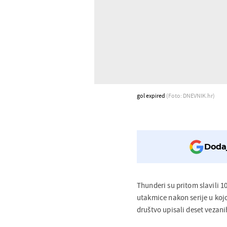
gol expired
(Foto: DNEVNIK.hr)
Dodaj
Thunderi su pritom slavili 10
utakmice nakon serije u koj
društvo upisali deset vezan