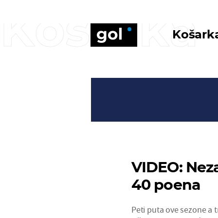
Košarka
Košark
VIDEO: Neza
40 poena
Peti puta ove sezone a tr