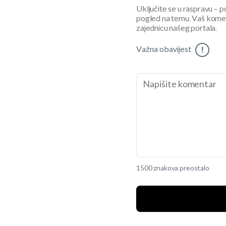
Uključite se u raspravu – pod
pogled na temu. Vaš koment
zajednicu našeg portala.
Važna obavijest
!
1500 znakova preostalo