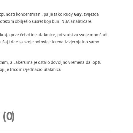
potpunosti koncentrirani, pa je tako Rudy
Gay
, zvijezda
otezom obilježio susret koji buni NBA analitičare.
kraja prve četvrtine utakmice, pri vodstvu svoje momčadi
ušaj trice sa svoje polovice terena iz vjerojatno samo
nim, a Lakersima je ostalo dovoljno vremena da loptu
oji je tricom izjednačio utakmicu.
i
(0)