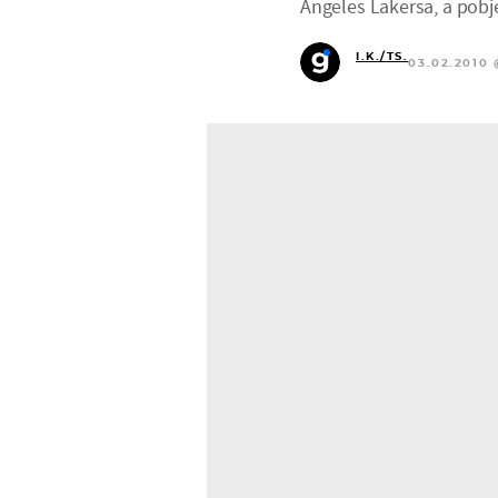
Angeles Lakersa, a pobj
I.K./TS.
03.02.2010 