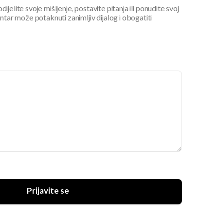
ijelite svoje mišljenje, postavite pitanja ili ponudite svoj
ar može potaknuti zanimljiv dijalog i obogatiti
Prijavite se