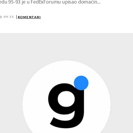
edu 95-93 je u FedExForumu upisao domaćin...
@ 09:25
KOMENTARI