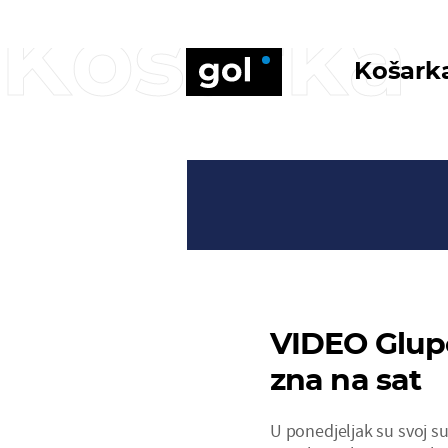
Košarka
Košark
VIDEO Glupo
zna na sat
U ponedjeljak su svoj s