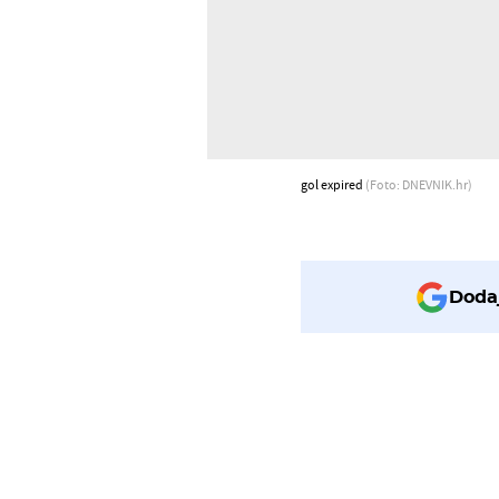
gol expired
(Foto: DNEVNIK.hr)
Dodaj