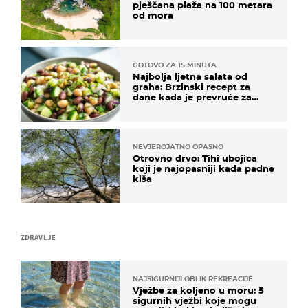
pješčana plaža na 100 metara
od mora
GOTOVO ZA 15 MINUTA
Najbolja ljetna salata od
graha: Brzinski recept za
dane kada je prevruće za
kuhanje
NEVJEROJATNO OPASNO
Otrovno drvo: Tihi ubojica
koji je najopasniji kada padne
kiša
ZDRAVLJE
NAJSIGURNIJI OBLIK REKREACIJE
Vježbe za koljeno u moru: 5
sigurnih vježbi koje mogu