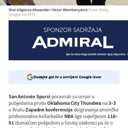
Shai Gilgeous-Alexander i Victor Wembanyama
(Foto: Getty
Images via AFP)
Dodajte gol.hr u omiljeni Google izvor
San Antonio Spursi
poravnali su omjer u
pobjedama protiv
Oklahoma City Thundera
na
3-3
u finalu
Zapadne konferencije
doigravanja američke
profesionalne košarkaške
NBA
lige uvjerljivom
118-
91
domaćom pobjedom u šestoj utakmici pa će o