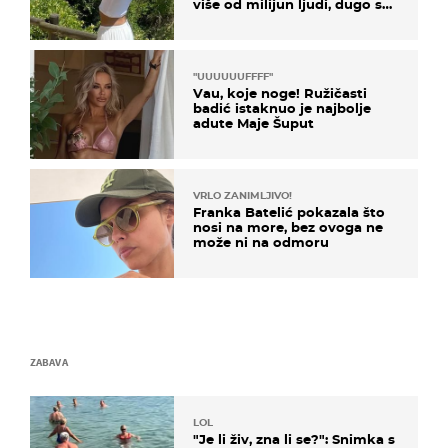
više od milijun ljudi, dugo se
borila s opakom bolešću
"UUUUUUFFFF"
Vau, koje noge! Ružičasti
badić istaknuo je najbolje
adute Maje Šuput
VRLO ZANIMLJIVO!
Franka Batelić pokazala što
nosi na more, bez ovoga ne
može ni na odmoru
ZABAVA
LOL
"Je li živ, zna li se?": Snimka s