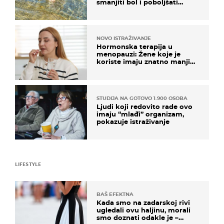
smanjiti bol i poboljšati
pokretljivost
NOVO ISTRAŽIVANJE
Hormonska terapija u
menopauzi: Žene koje je
koriste imaju znatno manji
rizik od ovoga
STUDIJA NA GOTOVO 1.900 OSOBA
Ljudi koji redovito rade ovo
imaju “mlađi” organizam,
pokazuje istraživanje
LIFESTYLE
BAŠ EFEKTNA
Kada smo na zadarskoj rivi
ugledali ovu haljinu, morali
smo doznati odakle je –