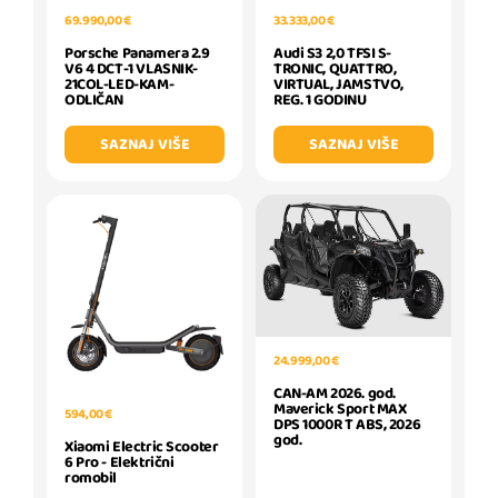
69.990,00 €
33.333,00 €
Porsche Panamera 2.9
Audi S3 2,0 TFSI S-
V6 4 DCT-1 VLASNIK-
TRONIC, QUATTRO,
21COL-LED-KAM-
VIRTUAL, JAMSTVO,
ODLIČAN
REG. 1 GODINU
SAZNAJ VIŠE
SAZNAJ VIŠE
24.999,00 €
CAN-AM 2026. god.
Maverick Sport MAX
594,00 €
DPS 1000R T ABS, 2026
god.
Xiaomi Electric Scooter
6 Pro - Električni
romobil