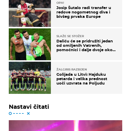
OPA!
Josip Šutalo radi transfer u
redove nogometnog diva i
bivšeg prvaka Europe
SLAŽE SE STOŽER
Daliću će se pridružiti jedan
od omiljenih Vatrenih,
pomoćnici i dalje dvoje oko
ponude
ŽALGIRIS RAZBIJEN
Golijada u Litvi: Hajduku
petarda i velika prednost
uoči uzvrata na Poljudu
Nastavi čitati