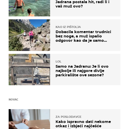
Jadrana postala hit, radi li i
vaš muž ovo?
KAO IZ PIŠTOLJA
Dobacila komentar trudnici
bez noge, a muž ispalio
odgovor kao da je samo
čekao…
LOL
Samo na Jadranu: Je li ovo
najbolje ili najgore divlje
parkiralište ove sezone?
NOVAC
ZA POSLODAVCE
Kako ispravno dati nekome
otkaz i izbjeći najčešće