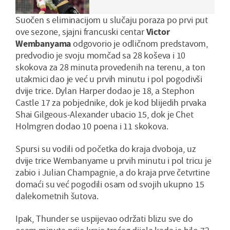
Suočen s eliminacijom u slučaju poraza po prvi put
ove sezone, sjajni francuski centar
Victor
Wembanyama
odgovorio je odličnom predstavom,
predvodio je svoju momčad sa 28 koševa i 10
skokova za 28 minuta provedenih na terenu, a ton
utakmici dao je već u prvih minutu i pol pogodivši
dvije trice. Dylan Harper dodao je 18, a Stephon
Castle 17 za pobjednike, dok je kod blijedih prvaka
Shai Gilgeous-Alexander ubacio 15, dok je Chet
Holmgren dodao 10 poena i 11 skokova.
Spursi su vodili od početka do kraja dvoboja, uz
dvije trice Wembanyame u prvih minutu i pol tricu je
zabio i Julian Champagnie, a do kraja prve četvrtine
domaći su već pogodili osam od svojih ukupno 15
dalekometnih šutova.
Ipak, Thunder se uspijevao održati blizu sve do