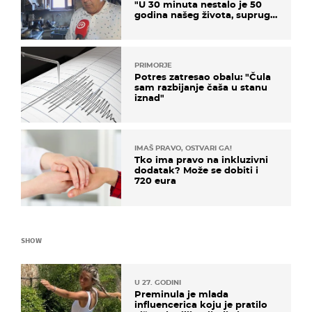
"U 30 minuta nestalo je 50
godina našeg života, supruga
i ja ne možemo oka sklopiti"
PRIMORJE
Potres zatresao obalu: "Čula
sam razbijanje čaša u stanu
iznad"
IMAŠ PRAVO, OSTVARI GA!
Tko ima pravo na inkluzivni
dodatak? Može se dobiti i
720 eura
SHOW
U 27. GODINI
Preminula je mlada
influencerica koju je pratilo