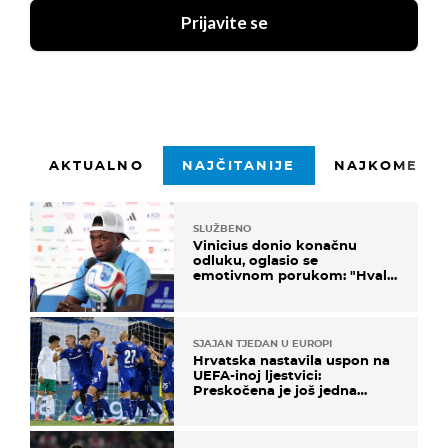
Prijavite se
AKTUALNO
NAJČITANIJE
NAJKOMENTI
SLUŽBENO
Vinicius donio konačnu
odluku, oglasio se
emotivnom porukom: "Hvala
vam svima"
SJAJAN TJEDAN U EUROPI
Hrvatska nastavila uspon na
UEFA-inoj ljestvici:
Preskočena je još jedna
država