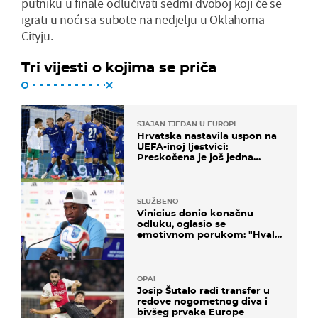
putniku u finale odlučivati sedmi dvoboj koji će se
igrati u noći sa subote na nedjelju u Oklahoma
Cityju.
Tri vijesti o kojima se priča
SJAJAN TJEDAN U EUROPI
Hrvatska nastavila uspon na
UEFA-inoj ljestvici:
Preskočena je još jedna
država
SLUŽBENO
Vinicius donio konačnu
odluku, oglasio se
emotivnom porukom: "Hvala
vam svima"
OPA!
Josip Šutalo radi transfer u
redove nogometnog diva i
bivšeg prvaka Europe