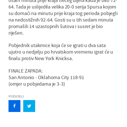
osam minuta prije kraja trećeg dijela kada je bilo 72-
64. Tada je uslijedila velika 20-0 serija Spursa kojom
su domaći na minutu prije kraja tog perioda pobjegli
na nedostižnih 92-64. Gosti su u tih sedam minuta
promašili 14 uzastopnih šutova i susret je bio
riješen.
Pobjednik utakmice koja će se igrati u dva sata
ujutro u nedjelju po hrvatskom vremenu igrat će u
finalu protiv New York Knicksa.
FINALE ZAPADA:
San Antonio - Oklahoma City 118-91
(omjer u pobjedama je 3-3)
PODIJELI