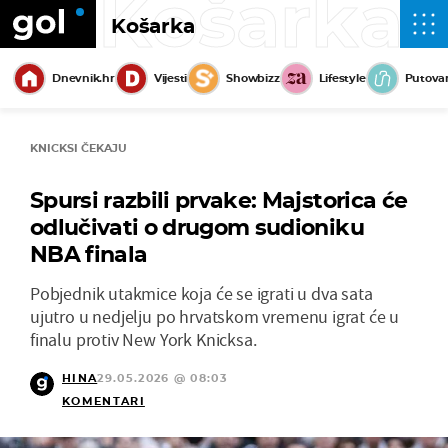
Košarka
Košarka
Dnevnik.hr
Vijesti
Showbizz
Lifestyle
Putova
KNICKSI ČEKAJU
Spursi razbili prvake: Majstorica će
odlučivati o drugom sudioniku
NBA finala
Pobjednik utakmice koja će se igrati u dva sata
ujutro u nedjelju po hrvatskom vremenu igrat će u
finalu protiv New York Knicksa.
HINA
29.05.2026 @ 08:03
KOMENTARI