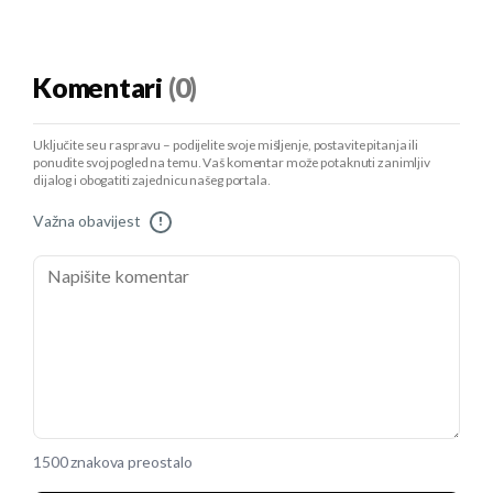
Komentari
(0)
Uključite se u raspravu – podijelite svoje mišljenje, postavite pitanja ili
ponudite svoj pogled na temu. Vaš komentar može potaknuti zanimljiv
dijalog i obogatiti zajednicu našeg portala.
Važna obavijest
!
1500 znakova preostalo