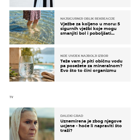
košta samo 18 eura
NAJSIGURNIJI OBLIK REKREACIJE
Vježbe za koljeno u moru: 5
sigurnih vježbi koje mogu
smanjiti bol i poboljšati
pokretljivost
NIJE UVIJEK NAJBOLJI IZBOR
Teže vam je piti običnu vodu
pa posežete za mineralnom?
Evo što to čini organizmu
TV
DALEKI GRAD
Uznemirena je zbog njegove
ucjene - hoće li napraviti što
traži?