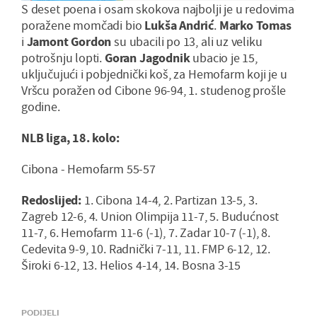
S deset poena i osam skokova najbolji je u redovima
poražene momčadi bio
Lukša Andrić
.
Marko Tomas
i
Jamont Gordon
su ubacili po 13, ali uz veliku
potrošnju lopti.
Goran Jagodnik
ubacio je 15,
uključujući i pobjednički koš, za Hemofarm koji je u
Vršcu poražen od Cibone 96-94, 1. studenog prošle
godine.
NLB liga, 18. kolo:
Cibona - Hemofarm 55-57
Redoslijed:
1. Cibona 14-4, 2. Partizan 13-5, 3.
Zagreb 12-6, 4. Union Olimpija 11-7, 5. Budućnost
11-7, 6. Hemofarm 11-6 (-1), 7. Zadar 10-7 (-1), 8.
Cedevita 9-9, 10. Radnički 7-11, 11. FMP 6-12, 12.
Široki 6-12, 13. Helios 4-14, 14. Bosna 3-15
PODIJELI