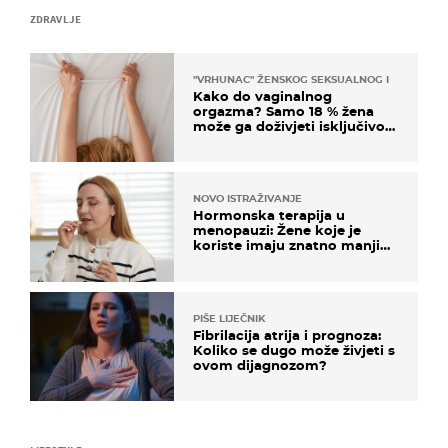
ZDRAVLJE
"VRHUNAC" ŽENSKOG SEKSUALNOG ISKUSTVA
Kako do vaginalnog
orgazma? Samo 18 % žena
može ga doživjeti isključivo
na ovaj način
NOVO ISTRAŽIVANJE
Hormonska terapija u
menopauzi: Žene koje je
koriste imaju znatno manji
rizik od ovoga
PIŠE LIJEČNIK
Fibrilacija atrija i prognoza:
Koliko se dugo može živjeti s
ovom dijagnozom?