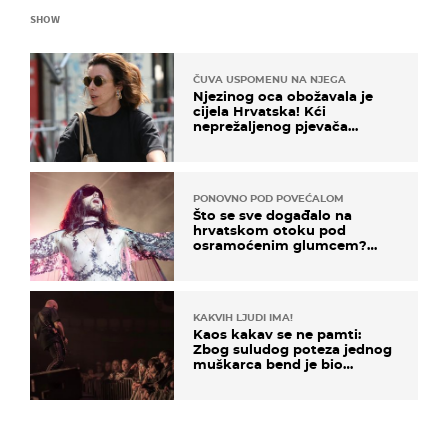
SHOW
ČUVA USPOMENU NA NJEGA
Njezinog oca obožavala je
cijela Hrvatska! Kći
neprežaljenog pjevača
projurila špicom na dva
kotača
PONOVNO POD POVEĆALOM
Što se sve događalo na
hrvatskom otoku pod
osramoćenim glumcem?
Bizarni prizori i danas
izazivaju nevjericu
KAKVIH LJUDI IMA!
Kaos kakav se ne pamti:
Zbog suludog poteza jednog
muškarca bend je bio
prisiljen prekinuti nastup