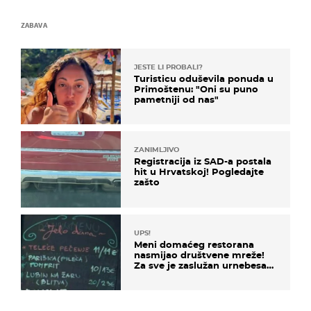
ZABAVA
JESTE LI PROBALI?
Turisticu oduševila ponuda u
Primoštenu: "Oni su puno
pametniji od nas"
ZANIMLJIVO
Registracija iz SAD-a postala
hit u Hrvatskoj! Pogledajte
zašto
UPS!
Meni domaćeg restorana
nasmijao društvene mreže!
Za sve je zaslužan urnebesan
naziv jela