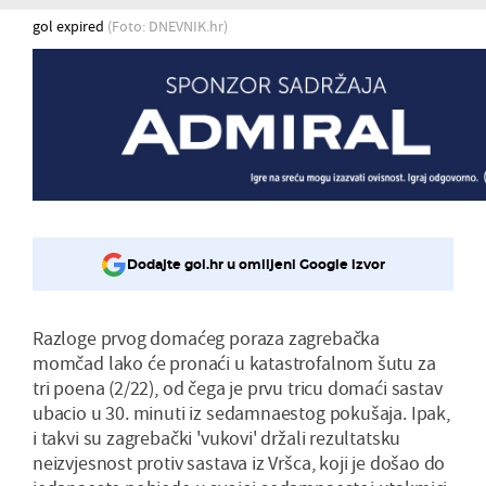
gol expired
(Foto: DNEVNIK.hr)
Dodajte gol.hr u omiljeni Google izvor
Razloge prvog domaćeg poraza zagrebačka
momčad lako će pronaći u katastrofalnom šutu za
tri poena (2/22), od čega je prvu tricu domaći sastav
ubacio u 30. minuti iz sedamnaestog pokušaja. Ipak,
i takvi su zagrebački 'vukovi' držali rezultatsku
neizvjesnost protiv sastava iz Vršca, koji je došao do