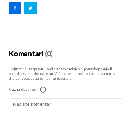
Komentari
(0)
Uključite se u raspravu – podijelite svoje mišljenje, postavite pitanja ili
ponudite svoj pogled na temu. Vaš komentar može potaknuti zanimljiv
dijalog i obogatiti zajednicu našeg portala.
Važna obavijest
!