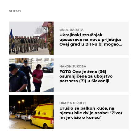
VIJESTI
BURE BARUTA
Ukrajinski stručnjak
upozorava na novu prijetnju:
Ovaj grad u BiH-u bi mogao
biti žarište
NAKON SUKOBA
FOTO Ovo je žena (36)
osumnjičena za ubojstvo
partnera (71) u Slavoniji
DRAMA U RIJECI
Urušio se balkon kuće, na
njemu bile dvije osobe: "Život
im je visio o koncu"