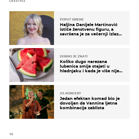
LIFESTYLE
POPUT SIRENE
Haljina Danijele Martinović
ističe ženstvenu figuru, a
savršena je za večernji izlazak
na moru
DOBRO JE ZNATI
Koliko dugo narezana
lubenica smije stajati u
hladnjaku i kada je više nije
sigurno jesti?
ZA KONCERT
Jedan efektan komad bio je
dovoljan da Vannina ljetna
kombinacija zablista
TV