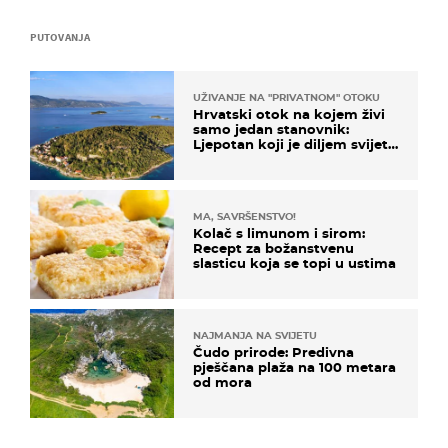
PUTOVANJA
UŽIVANJE NA "PRIVATNOM" OTOKU
Hrvatski otok na kojem živi
samo jedan stanovnik:
Ljepotan koji je diljem svijeta
poznat po svojem "bijelom
zlatu"
MA, SAVRŠENSTVO!
Kolač s limunom i sirom:
Recept za božanstvenu
slasticu koja se topi u ustima
NAJMANJA NA SVIJETU
Čudo prirode: Predivna
pješčana plaža na 100 metara
od mora