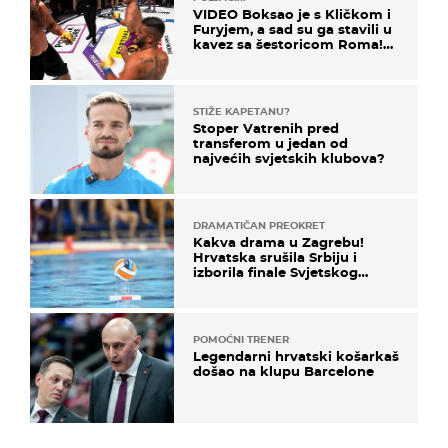
VIDEO Boksao je s Kličkom i
Furyjem, a sad su ga stavili u
kavez sa šestoricom Roma!
Pogledajte kako je završilo
STIŽE KAPETANU?
Stoper Vatrenih pred
transferom u jedan od
najvećih svjetskih klubova?
DRAMATIČAN PREOKRET
Kakva drama u Zagrebu!
Hrvatska srušila Srbiju i
izborila finale Svjetskog
prvenstva
POMOĆNI TRENER
Legendarni hrvatski košarkaš
došao na klupu Barcelone