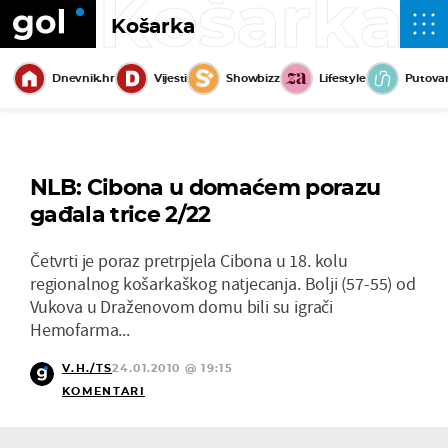
Košarka
Košarka
Dnevnik.hr
Vijesti
Showbizz
Lifestyle
Putova
NLB: Cibona u domaćem porazu
gađala trice 2/22
Četvrti je poraz pretrpjela Cibona u 18. kolu
regionalnog košarkaškog natjecanja. Bolji (57-55) od
Vukova u Draženovom domu bili su igrači
Hemofarma...
V.H./TS
24.01.2010 @ 19:15
KOMENTARI