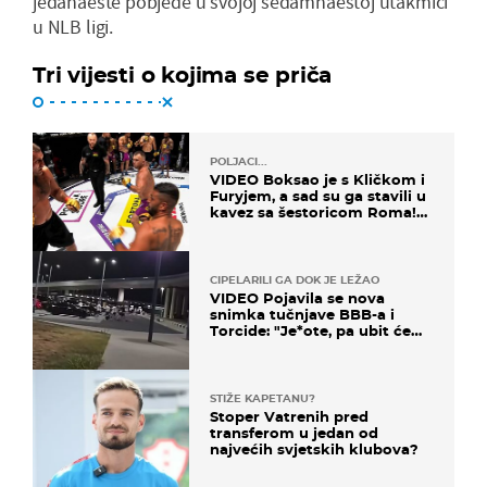
jedanaeste pobjede u svojoj sedamnaestoj utakmici
u NLB ligi.
Tri vijesti o kojima se priča
POLJACI...
VIDEO Boksao je s Kličkom i
Furyjem, a sad su ga stavili u
kavez sa šestoricom Roma!
Pogledajte kako je završilo
CIPELARILI GA DOK JE LEŽAO
VIDEO Pojavila se nova
snimka tučnjave BBB-a i
Torcide: "Je*ote, pa ubit će
ga!"
STIŽE KAPETANU?
Stoper Vatrenih pred
transferom u jedan od
najvećih svjetskih klubova?