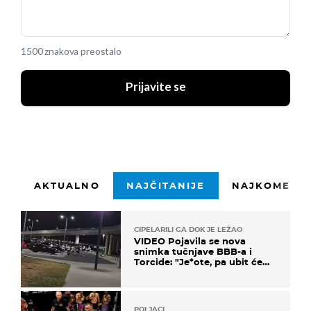
1500 znakova preostalo
Prijavite se
AKTUALNO
NAJČITANIJE
NAJKOMENTI
CIPELARILI GA DOK JE LEŽAO
VIDEO Pojavila se nova
snimka tučnjave BBB-a i
Torcide: "Je*ote, pa ubit će
ga!"
POLJACI...